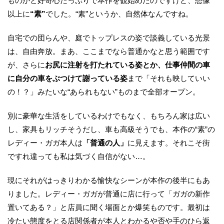
ものかと好奇心たっぷりで本作を観始めたのですけど、想像
以上に
“素”
でした。“素”というか、自然体なんですね。
自宅での団らんや、庭でトップレスの姿で談義している光景
は、自由奔放。まあ、ここまでなら普通かなと思う範囲です
が、さらに
お尻に注射を打たれている姿とか、仕事仲間の車
に自分の車をぶつけて謝っている姿
まで「それも映していい
の！？」みたいな“あられもない”ものまで全部オープン。
別に豪華な生活をしているわけでもなく、もちろん家は広い
し、家具もリッチそうだし、車も高級そうでも、本作の“素”の
レディー・ガガ本人は
「普通の人」
に見えます。それこそ街
ですれ違っても私は気づく自信がない…。
現にそれがはっきりわかる愉快なシーンが本作の後半にもあ
りました。レディー・ガガが普通に店に行って「ガガの新作
置いてある？」と店員に聞く場面とか爆笑ものです。最初は
冷たい態度をとる店関係者が本人とわかるや否や手のひら返