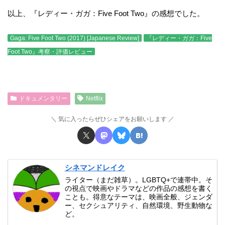
以上、『レディー・ガガ：Five Foot Two』の感想でした。
Gaga: Five Foot Two (2017) [Japanese Review]
『レディー・ガガ：Five
Foot Two』考察・評価レビュー
ドキュメンタリー
Netflix
気に入ったらぜひシェアをお願いします
シネマンドレイク
ライター（まだ雑草）。LGBTQ+で連帯中。そ
の視点で映画やドラマなどの作品の感想を書く
ことも。得意なテーマは、映画全般、ジェンダ
ー、セクシュアリティ、自然環境、野生動物な
ど。