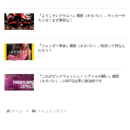
『ようこそレクサムへ』感想（ネタバレ）…サッカーや
ろうぜ！まず買収な！
『ジェンダー革命』感想（ネタバレ）…性別って何なん
だろう？
『これがピンクウォッシュ！ シアトルの闘い』感想
（ネタバレ）…LGBTQは常に政治的です
ホーム
ドキュメンタリー