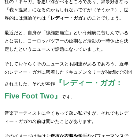
社の「ギャガ」を思い浮かべるところであり、温泉好きなら
「峩々温泉」になるのかもしれないですが（そうか？）、世
界的には無論それは
「レディー・ガガ」
のことでしょう。
最近だと、自身が「線維筋痛症」という難病に苦しんでいる
と公表し、ヨーロッパツアーの延期など活動の一時休止を決
定したというニュースで話題になっていました。
そしておそらくそのニュースとも関連があるであろう、近年
のレディー・ガガに密着したドキュメンタリーがNetflixで公開
『レディー・ガガ：
されました。それが本作
Five Foot Two』
です。
音楽アーティストに全くもって疎い私ですが、それでもレデ
ィー・ガガの名前は聞いたことがあります。
そのイメージはやはり
奇抜な衣装や派手なパフォーマンス
で