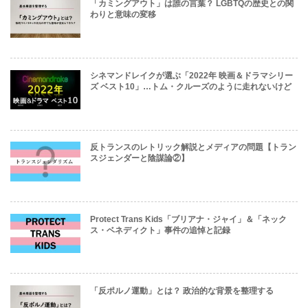
「カミングアウト」は誰の言葉？ LGBTQの歴史との関
わりと意味の変移
シネマンドレイクが選ぶ「2022年 映画＆ドラマシリー
ズ ベスト10」…トム・クルーズのように走れないけど
反トランスのレトリック解説とメディアの問題【トラン
スジェンダーと陰謀論②】
Protect Trans Kids「ブリアナ・ジャイ」＆「ネック
ス・ベネディクト」事件の追悼と記録
「反ポルノ運動」とは？ 政治的な背景を整理する