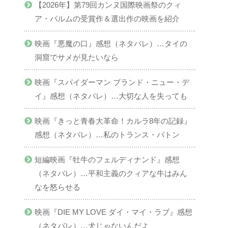
【2026年】第79回カンヌ国際映画祭のクィ
ア・パルムの受賞作＆選出作の映画を紹介
映画『悪魔の口』感想（ネタバレ）…タイの
洞窟でサメが見たいなら
映画『スパイダーマン ブランド・ニュー・デ
イ』感想（ネタバレ）…大切な人を失っても
映画『きっと青春大革命！カルラ8年の記録』
感想（ネタバレ）…私のトランス・バトン
短編映画『牡牛のフェルディナンド』感想
（ネタバレ）…平和主義のクィアな牛はみん
なを怒らせる
映画『DIE MY LOVE ダイ・マイ・ラブ』感想
（ネタバレ）…犬じゃないんだよ