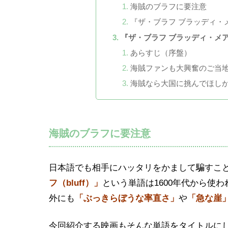
海賊のブラフに要注意
『ザ・ブラフ ブラッディ・
『ザ・ブラフ ブラッディ・メ
あらすじ（序盤）
海賊ファンも大興奮のご当
海賊なら大国に挑んでほし
海賊のブラフに要注意
日本語でも相手にハッタリをかまして騙すこ
フ（bluff）」
という単語は1600年代から使
外にも
「ぶっきらぼうな率直さ」
や
「急な崖
今回紹介する映画もそんな単語をタイトルに