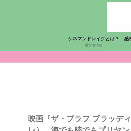
シネマンドレイクとは？
感
運営者情報
映画『ザ・ブラフ ブラッデ
レ）…海でも陸でもプリヤン