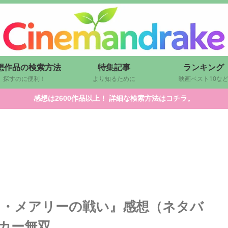
想作品の検索方法
特集記事
ランキング
探すのに便利！
より知るために
映画ベスト10な
感想は2600作品以上！ 詳細な検索方法はコチラ。
ィ・メアリーの戦い』感想（ネタバ
カー無双