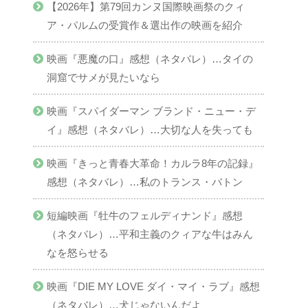
【2026年】第79回カンヌ国際映画祭のクィ
ア・パルムの受賞作＆選出作の映画を紹介
映画『悪魔の口』感想（ネタバレ）…タイの
洞窟でサメが見たいなら
映画『スパイダーマン ブランド・ニュー・デ
イ』感想（ネタバレ）…大切な人を失っても
映画『きっと青春大革命！カルラ8年の記録』
感想（ネタバレ）…私のトランス・バトン
短編映画『牡牛のフェルディナンド』感想
（ネタバレ）…平和主義のクィアな牛はみん
なを怒らせる
映画『DIE MY LOVE ダイ・マイ・ラブ』感想
（ネタバレ）…犬じゃないんだよ