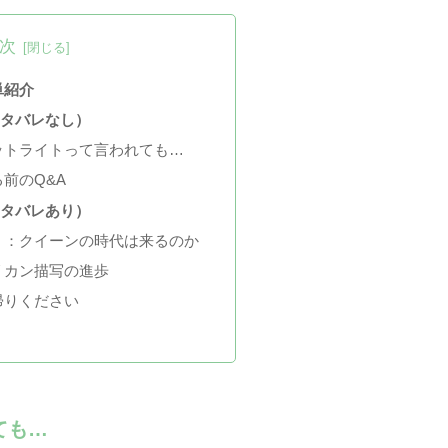
次
単紹介
ネタバレなし）
ットライトって言われても…
前のQ&A
ネタバレあり）
）：クイーンの時代は来るのか
リカン描写の進歩
帰りください
ても…