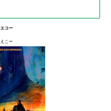
エコー
えこー