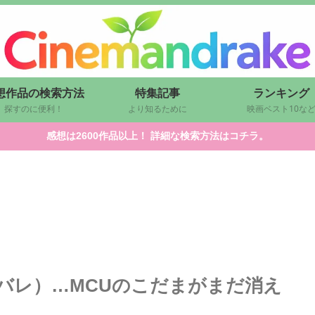
想作品の検索方法
特集記事
ランキング
探すのに便利！
より知るために
映画ベスト10な
感想は2600作品以上！ 詳細な検索方法はコチラ。
バレ）…MCUのこだまがまだ消え