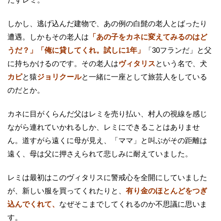
しかし、逃げ込んだ建物で、あの例の白髭の老人とばったり
遭遇。しかもその老人は
「あの子をカネに変えてみるのはど
うだ？」「俺に貸してくれ。試しに1年」
「30フランだ」と父
に持ちかけるのです。その老人は
ヴィタリス
という名で、犬
カピ
と猿
ジョリクール
と一緒に一座として旅芸人をしている
のだとか。
カネに目がくらんだ父はレミを売り払い、村人の視線を感じ
ながら連れていかれるしか、レミにできることはありませ
ん。道すがら遠くに母が見え、「ママ」と叫ぶがその距離は
遠く、母は父に押さえられて悲しみに耐えていました。
レミは最初はこのヴィタリスに警戒心を全開にしていました
が、新しい服を買ってくれたりと、
有り金のほとんどをつぎ
込んでくれて、
なぜそこまでしてくれるのか不思議に思いま
す。