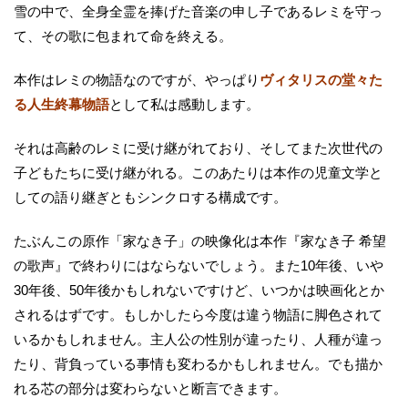
雪の中で、全身全霊を捧げた音楽の申し子であるレミを守っ
て、その歌に包まれて命を終える。
本作はレミの物語なのですが、やっぱり
ヴィタリスの堂々た
る人生終幕物語
として私は感動します。
それは高齢のレミに受け継がれており、そしてまた次世代の
子どもたちに受け継がれる。このあたりは本作の児童文学と
しての語り継ぎともシンクロする構成です。
たぶんこの原作「家なき子」の映像化は本作『家なき子 希望
の歌声』で終わりにはならないでしょう。また10年後、いや
30年後、50年後かもしれないですけど、いつかは映画化とか
されるはずです。もしかしたら今度は違う物語に脚色されて
いるかもしれません。主人公の性別が違ったり、人種が違っ
たり、背負っている事情も変わるかもしれません。でも描か
れる芯の部分は変わらないと断言できます。