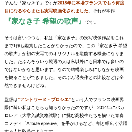
そんな「家なき子」ですが
2018年に本場フランスでもう何度
目になるやらまたも実写映画化されました
。それが本作
『家なき子 希望の歌声』
です。
そうは言いつつも、私は「家なき子」の実写映像作品をこれ
まで1作も鑑賞したことがなかったので、この『家なき子 希望
の歌声』が初の実写でのオリジナルを堪能する機会になりま
した。たぶんそういう境遇の人は私以外にも日本では多いの
ではないかなと思います。なので結構楽しみにしながら映画
を観ることができました。そのぶん過去作との比較などは全
然できませんけどね。
監督は
“アントワーヌ・ブロシエ”
という人でフランス映画界
隈に疎い私はこちらも知らなかったのですが、2014年にバカ
ロレア（大学入試資格試験）に挑む高校生たちを描いた青春
コメディ『A toute épreuve』を手がけるなど、割と幅広く活躍
する人気監督のようです。