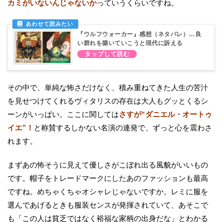
カミがいないんじゃないか
っていうくらいですね。
『ウルフウォーカー』感想（ネタバレ）…良
い群れを築いていこうと現代に訴える
その中で、単純な怖さだけなく、積み重ねてきた人生の苦汁
を見せつけてくれるヴィタリスの存在は大人もグッとくるシ
ーンがいっぱい。ここに関しては
さすが“ダニエル・オートゥ
イエ”！
と称賛するしかない名演の連発で、ずっと心を震わさ
れます。
まずあの怖そうに見えて優しさがこぼれ出る風貌がいいもの
です。帽子をトレードマークにしたあのファッションも最高
ですね。めちゃくちゃオシャレじゃないですか。レミに服を
選んであげるときも服装センスが発揮されていて、あそこで
も「この人は貧乏ではなく裕福な家柄の出身だな」とわかる