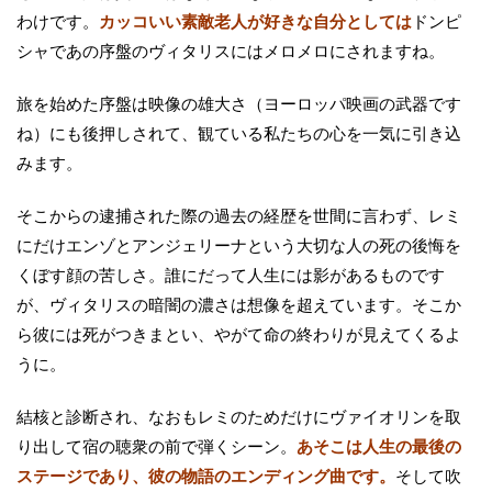
わけです。
カッコいい素敵老人が好きな自分としては
ドンピ
シャであの序盤のヴィタリスにはメロメロにされますね。
旅を始めた序盤は映像の雄大さ（ヨーロッパ映画の武器です
ね）にも後押しされて、観ている私たちの心を一気に引き込
みます。
そこからの逮捕された際の過去の経歴を世間に言わず、レミ
にだけエンゾとアンジェリーナという大切な人の死の後悔を
くぼす顔の苦しさ。誰にだって人生には影があるものです
が、ヴィタリスの暗闇の濃さは想像を超えています。そこか
ら彼には死がつきまとい、やがて命の終わりが見えてくるよ
うに。
結核と診断され、なおもレミのためだけにヴァイオリンを取
り出して宿の聴衆の前で弾くシーン。
あそこは人生の最後の
ステージであり、彼の物語のエンディング曲です。
そして吹