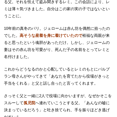
る父。それを怯えて盗み聞きするレミ。この会話により、レ
ミは薄々気づきました。自分はこの家の実の子ではないとい
うことに。
10年前の真冬のパリ。ジェロームは赤ん坊を偶然に拾ったの
でした。
高そうな産着を身に着けていたので
裕福な両親が来
ると思ったという魂胆があっただけ。しかし、ジェロームの
妻はその赤ん坊を可愛がり、死んだ子の名前をとってレミと
名付けました。
これからどうなるのかと心配しているとレミのもとにバルブ
ラン母さんがやってきて「あなたを育てたから役場がきっと
手当をくれる」と父と話し合ったと言ってくれます。
さっそく父と一緒に2人で役場に向かいますが、なぜかそこを
スルーして
孤児院
へ連れていこうとする父。「あんなの嘘に
決まっているだろう」と吐き捨てられ、手を振りほどき逃げ
だすレミ。