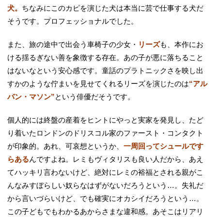
犬。
ちなみにこのカピを演じた犬は本当に芸で仕事する犬だ
そうです。プロフェッショナルでした。
また、旅の途中で出会う車椅子の少女・
リーズ
も、本作にお
ける揺るぎない善を象徴する存在。あの子が悪に落ちること
はないなという安心感です。童話のプラトニックさを映し出
すかのような佇まいを見せてくれるリーズを演じたのは
“アル
バン・マソン”
という俳優だそうです。
個人的には終盤の産着をヒントにやっと実家を発見し、たど
り着いたロンドンのドリスコル家のファースト・コンタクト
が印象的。あれ、可哀想というか、
一周回ってシュールです
らある
んですよね。レミもヴィタリスも良い人だから、あえ
てハッキリ言わないけど、絶対にレミの裕福とされる親がこ
んなみすぼらしい奴らなはずがないだろうという…。失礼だ
から言いづらいけど、でも確実にオカシイだろうという…。
この子どもでもわかるあからさまな違和感。あそこはリアリ