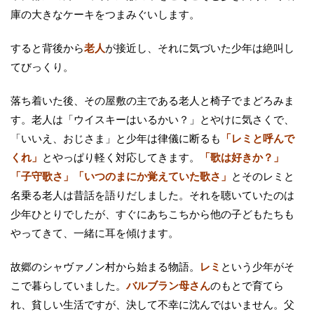
庫の大きなケーキをつまみぐいします。
すると背後から
老人
が接近し、それに気づいた少年は絶叫し
てびっくり。
落ち着いた後、その屋敷の主である老人と椅子でまどろみま
す。老人は「ウイスキーはいるかい？」とやけに気さくで、
「いいえ、おじさま」と少年は律儀に断るも
「レミと呼んで
くれ」
とやっぱり軽く対応してきます。
「歌は好きか？」
「子守歌さ」「いつのまにか覚えていた歌さ」
とそのレミと
名乗る老人は昔話を語りだしました。それを聴いていたのは
少年ひとりでしたが、すぐにあちこちから他の子どもたちも
やってきて、一緒に耳を傾けます。
故郷のシャヴァノン村から始まる物語。
レミ
という少年がそ
こで暮らしていました。
バルブラン母さん
のもとで育てら
れ、貧しい生活ですが、決して不幸に沈んではいません。父