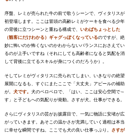
序盤、レミが売られた牛の前で歌うシーンで、ヴィタリスが
初登場します。ここは冒頭の高齢レミがケーキを食べる少年
の背後に立つシーンと重ねる構成で、
いわばちょっとした
（観客にだけわかる）ギャグっぽくなっている
のですが、絶
妙に怖いのか怖くないのかわからないバランスにおさえてい
るのが上手いですね（それにしても高齢者になると気配を消
して背後に立てるスキルが身につくのだろうか）。
そしてレミがヴィタリスに売られてしまい、いきなりの絶望
展開になるも、すぐにまたここで「大丈夫」アピールの補助
が。
犬です。
犬のペロペロで、「はい、ここは安心空間で～
す」と子どもへの気配りが発動。さすが犬。仕事ができる。
さらにヴィタリスの芸がお披露目で、一気に物語に安堵が広
がっていきます。あそこの温かさが充満していく過程は本当
に幸せな瞬間ですね。ここでも犬の良い仕事っぷり。
さすが