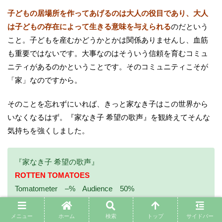
子どもの居場所を作ってあげるのは大人の役目であり、大人
は子どもの存在によって生きる意味を与えられる
のだという
こと。子どもを産むかどうかとかは関係ありませんし、血筋
も重要ではないです。大事なのはそういう信頼を育むコミュ
ニティがあるのかということです。そのコミュニティこそが
「家」なのですから。
そのことを忘れずにいれば、きっと家なき子はこの世界から
いなくなるはず。『家なき子 希望の歌声』を観終えてそんな
気持ちを強くしました。
『家なき子 希望の歌声』
ROTTEN TOMATOES
Tomatometer –% Audience 50%
IMDb
7.0 / 10
メニュー
ホーム
検索
トップ
サイドバー