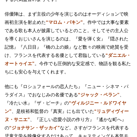
俳優陣は、まず主役の少年を演じるのはオーディションで映
画初主演を射止めた
“マロム・パキン”
。作中では大事な要素
である歌も本人が披露しているとのこと。そしてその主人公
を導くおじいさんを演じるのは、『愛を弾く女』『隠された
記憶』『八日目』『橋の上の娘』など数々の映画で絶賛を受
け、フランスを代表する名優として君臨している
“ダニエル・
オートゥイエ”
。今作でも圧倒的な安定感で、物語を観る私た
ちにも安心を与えてくれます。
他にも『ロシュフォールの恋人たち』『ニュー・シネマ・パ
ラダイス』でおなじみの名優である
“ジャック・ペラン”
、
『冷たい水』『ザ・ビーチ』の
“ヴィルジニー・ルドワイヤ
ン”
、是枝裕和監督の『真実』にも出ていた
“リュディヴィー
ヌ・サニエ”
、『正しい恋愛小説の作り方』『遙かな町へ』
の
“ジョナサン・ザッカイ”
など。さすがフランスを代表する
児童文学を映像化するだけあって、キャスティングも本気モ