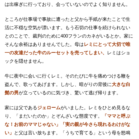
は出稼ぎに行っており、会っていないのでよく知りません。
ところが仕事場で事故に遭ったと父から手紙が来たことで生
活に不穏な空気が漂います。もう石切の仕事を続けられない
とのことで、裁判のために400フランのカネがいるとか。家に
そんな余裕はありませんでした。母は
レミにとって大切で唯
一の友達だった牛のルーセットを売ってしまい、
レミはショ
ックを隠せません。
牛に夜中に会いに行くレミ。そのたびに牛を痛めつける鞭を
盗んで、歌ってあげます。しかし、暗がりの背後に
大きな白
髭の男
が立っているのに気づき、驚いて逃げ帰ります。
家には父である
ジェローム
がいました。レミをひとめ見るな
り、「まだいたのか」とぞんざいな態度です。
「ママと呼ぶ
な！お前のママじゃない」「実の親が今さら現れるわけがな
い」
と父は言い放ちます。「うちで育てる」という母を怒鳴