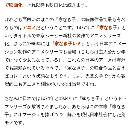
で映画化。
それ以降も映画化は続きます。
けれども面白いのはこの「家なき子」の映像作品で最も有名
なものは
アニメ
だということです。1977年に
『家なき子』
と
いうタイトルで東京ムービー新社の製作でアニメシリーズ
化。さらに1996年には
『家なき子レミ』
という日本アニメー
ション制作のアニメシリーズも登場（こちらは主人公が少年
ではなく少女になっている）。これらの日本のアニメは海外
でも認知されているそうで、「家なき子」の映像作品と言え
ばコレ！という状態なようです。まあ、児童文学ですから客
層的にもアニメと相性がいいのは当然ですね。
ちなみに日本では1974年と1994年に『家なき子』というドラ
マシリーズが放送されましたが、あちらはこの本家「家なき
子」にオマージュを捧げつつ、舞台を現代日本社会にした別
モノです。