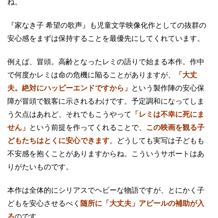
ね。
『家なき子 希望の歌声』も児童文学映像化作としての抜群の
安心感をまずは保持することを最優先にしてくれています。
例えば、冒頭。高齢となったレミの語りで始まる本作。作中
で何度かレミは命の危機に陥ることがありますが、
「大丈
夫。絶対にハッピーエンドですから」
という製作陣の安心保
障が冒頭で観客に示されるわけです。予定調和になってしま
う欠点はあれど、それでもこうやって
「レミは不幸に死にま
せん」
という前提を作ってくれることで、
この映画を観る子
どもたちはとくに安心できます
。どうしても実写は子どもも
不安感を抱くことがありますからね。こういうサポートはあ
りがたいものです。
本作は全体的にシリアスでヘビーな物語ですが、とにかく子
どもを安心させるべく
随所に「大丈夫」アピールの補助が入
る
のです。