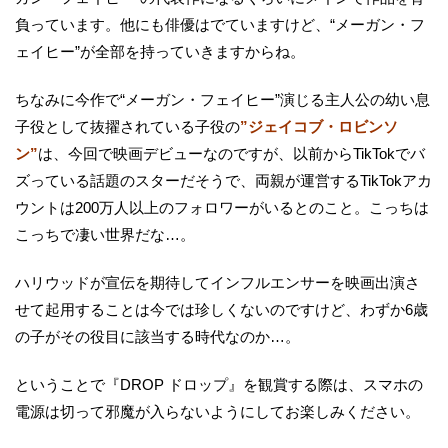
負っています。他にも俳優はでていますけど、“メーガン・フ
ェイヒー”が全部を持っていきますからね。
ちなみに今作で“メーガン・フェイヒー”演じる主人公の幼い息
子役として抜擢されている子役の
”ジェイコブ・ロビンソ
ン”
は、今回で映画デビューなのですが、以前からTikTokでバ
ズっている話題のスターだそうで、両親が運営するTikTokアカ
ウントは200万人以上のフォロワーがいるとのこと。こっちは
こっちで凄い世界だな…。
ハリウッドが宣伝を期待してインフルエンサーを映画出演さ
せて起用することは今では珍しくないのですけど、わずか6歳
の子がその役目に該当する時代なのか…。
ということで『DROP ドロップ』を観賞する際は、スマホの
電源は切って邪魔が入らないようにしてお楽しみください。