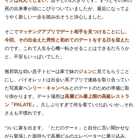
イクは死んでしまい、
息子との2人きりです。ずっとその夫の
死の出来事が頭にこびりついていましたが、最近になってよ
うやく新しい一歩を踏み出そうと決心しました。
そこで
マッチングアプリでデート相手を見つけることにし、
今回、その出会えた男性と初めてのデートをする日を迎えた
のです。これで人生を心機一転させることはできるだろうか
と、不安もいっぱいでした。
無邪気な幼い息子トビーは家で妹の
ジェン
に見てもらうこと
にし、バイオレットは出会い系アプリで連絡を取り合ってい
た写真家
ヘンリー・キャンベル
とのデートのための準備に取
り掛かります。デート場所は
高層ビル最上階の高級レストラ
ン「PALATE」
。久しぶりすぎて何を着ていけばいいか…それ
さえも不慣れです。
ついに家を出ます。「ただのデート」と自分に言い聞かせな
がら緊張した面持ちで高層ビルのエレベーターに乗り込み、