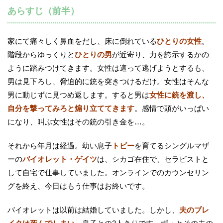
あらすじ（前半）
家にて痛々しく鼻血をだし、床に倒れている
ひとりの女性
。
階段からゆっくりと
ひとりの男
が近寄り、力を誇示するかの
ように踏みつけてきます。女性は這って逃げようとするも、
男は見下ろし、脅迫的に銃を突きつけるだけ。女性はそんな
男に動じずに見つめ返します。すると男は
女性に銃を渡し、
自分を撃ってみろと煽り立ててきます
。感情で頭がいっぱい
になり、叫ぶ女性はその銃の引き金を…。
それから年月は経過。幼い息子
トビー
を育てるシングルマザ
ーの
バイオレット・ゲイツ
は、シカゴ在住で、セラピストと
して自宅で仕事していました。オンラインでのカウンセリン
グを終え、今日はもう仕事はお終いです。
バイオレットは以前は結婚していました。しかし、
夫のブレ