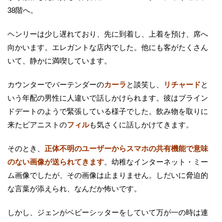
38階へ。
ヘンリーは少し遅れており、先に到着し、上着を預け、席へ
向かいます。エレガントな店内でした。他にも客がたくさん
いて、静かに満喫しています。
カウンターでバーテンダーの
カーラ
と談笑し、
リチャード
と
いう年配の男性に人違いで話しかけられます。彼はブライン
ドデートのようで緊張している様子でした。飲み物を取りに
来たピアニストの
フィル
も気さくに話しかけてきます。
そのとき、
正体不明のユーザーからスマホの共有機能で意味
のない画像が送られてきます
。幼稚なインターネット・ミー
ム画像でしたが、その画像は止まりません。しだいに脅迫的
な言葉が添えられ、なんだか怖いです。
しかし、ジェンがベビーシッターをしていて万が一の時は連