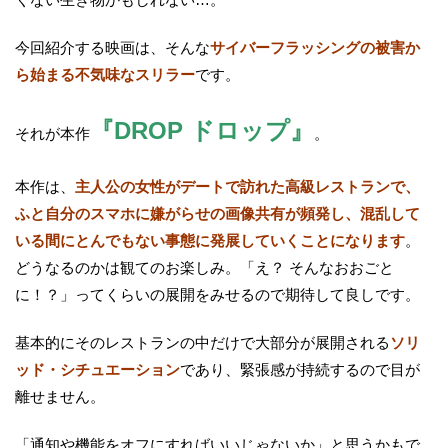
今回紹介する映画は、そんな
サイバーフラッシングの被害か
ら始まる不気味なスリラー
です。
『DROP ドロップ』
それが本作
。
本作は、
主人公の女性がデートで訪れた高級レストランで、
ふと自分のスマホに嫌がらせの画像共有が頻発し、混乱して
いる間にとんでもない事態に発展していくことになります
。
どうなるのかは観てのお楽しみ。「え？ そんなおおごと
に！？」ってくらいの展開をみせるので期待して良しです。
基本的にそのレストランの中だけで大部分が展開される
ソリ
ッド・シチュエーション
であり、緊張感が持続するので目が
離せません。
「通知や機能をオフにすればいいじゃないか」と思うかもで