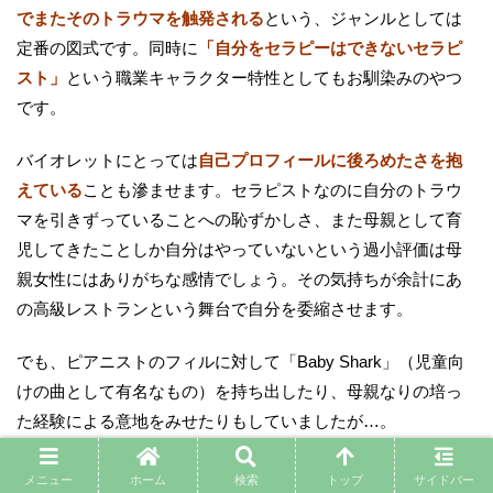
でまたそのトラウマを触発される
という、ジャンルとしては
定番の図式です。同時に
「自分をセラピーはできないセラピ
スト」
という職業キャラクター特性としてもお馴染みのやつ
です。
バイオレットにとっては
自己プロフィールに後ろめたさを抱
えている
ことも滲ませます。セラピストなのに自分のトラウ
マを引きずっていることへの恥ずかしさ、また母親として育
児してきたことしか自分はやっていないという過小評価は母
親女性にはありがちな感情でしょう。その気持ちが余計にあ
の高級レストランという舞台で自分を委縮させます。
でも、ピアニストのフィルに対して「Baby Shark」（児童向
けの曲として有名なもの）を持ち出したり、母親なりの培っ
た経験による意地をみせたりもしていましたが…。
そんなバイオレットがこの事件に巻き込まれたことで、
図ら
メニュー
ホーム
検索
トップ
サイドバー