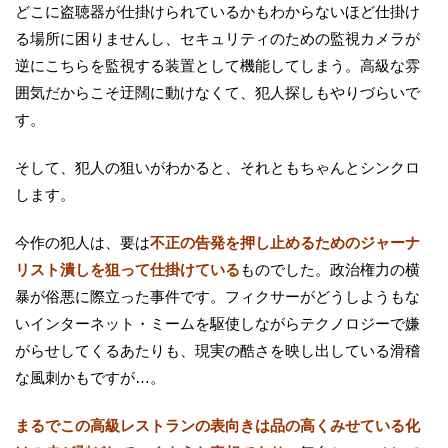
どこに盗聴器が仕掛けられているかもわからないほど仕掛け
る場所に困りませんし、セキュリティのための監視カメラが
逆にこちらを監視する装置として機能してしまう。高級な雰
囲気だからこそ迂闊に動けなくて、犯人探しもやりづらいで
す。
そして、犯人の狙いがわかると、それともちゃんとシンクロ
します。
今作の犯人は、要は
不正の告発を押し止めるためのジャーナ
リスト潰しを狙って仕掛けている
ものでした。政治権力の横
暴が俗悪に際立った事件です。フィクサーがどうしようもな
いインターネット・ミームを駆使しながらテクノロジーで嫌
がらせしてくるあたりも、現実の酷さを映し出している滑稽
な風刺かもですが…。
まるでこの高級レストランの表向きは品の高くみせている化