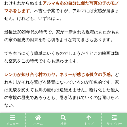
わけもわからぬまま
アルマもあの自分に似た写真の子のモノ
マネをします
。不吉な予兆ですが、アルマには実感が湧きま
せん。けれども、いずれは…。
最後は2020年代の時代で、家が一新される過程はあたかもあ
の家の歴史の因果を断ち切るような前向きさもあります。
でも本当にそう簡単にいくものでしょうか？とこの映画は嫌
な空気をこの時代ですらも漂わせます。
レンカが知り合う村のカヤ。ネリーが感じる孤立の予感。
ど
れも川がそれを繋げる装置になっているのが印象的です。家
は風貌を変えても川の流れは途絶えません。断片化した他人
の家族の歴史であろうとも、巻き込まれていくのは避けられ
ない。
この
他者のはずなのに否応なしに集合的記憶の一部になって
メニュー
ホーム
検索
トップ
サイドバー
しまう
というのは、日本でもありますし、それはときにノス