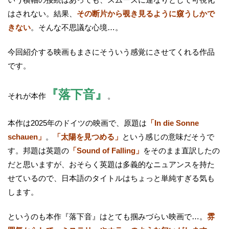
はされない。結果、
その断片から覗き見るように窺うしかで
きない
。そんな不思議な心境…。
今回紹介する映画もまさにそういう感覚にさせてくれる作品
です。
『落下音』
それが本作
。
本作は2025年のドイツの映画で、原題は
「In die Sonne
schauen」
。
「太陽を見つめる」
という感じの意味だそうで
す。邦題は英題の
「Sound of Falling」
をそのまま直訳したの
だと思いますが、おそらく英題は多義的なニュアンスを持た
せているので、日本語のタイトルはちょっと単純すぎる気も
します。
というのも本作『落下音』はとても掴みづらい映画で…。
雰