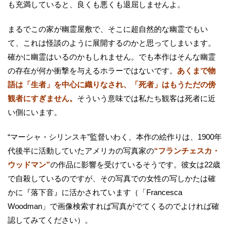
も充満していると、良くも悪くも退屈しませんよ。
まるでこの家が幽霊屋敷で、そこに超自然的な幽霊でもい
て、これは怪談のように展開するのかと思ってしまいます。
確かに幽霊はいるのかもしれません。でも本作はそんな幽霊
の存在が何か衝撃を与えるホラーではないです。
あくまで物
語は「生者」を中心に織りなされ、「死者」はもうただの傍
観者にすぎません。
そういう意味では私たち観客は死者に近
い側にいます。
“マーシャ・シリンスキ”監督いわく、本作の絵作りは、1900年
代後半に活動していたアメリカの写真家の
“フランチェスカ・
ウッドマン”
の作品に影響を受けているそうです。彼女は22歳
で自殺しているのですが、その写真での女性の写しかたは確
かに『落下音』に活かされています（「Francesca
Woodman」で画像検索すれば写真がでてくるのでよければ確
認してみてください）。