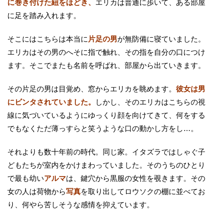
に巻き付けた紐をほどき、
エリカは普通に歩いて、ある部屋
に足を踏み入れます。
そこにはこちらは本当に
片足の男
が無防備に寝ていました。
エリカはその男のへそに指で触れ、その指を自分の口につけ
ます。そこでまたも名前を呼ばれ、部屋から出ていきます。
その片足の男は目覚め、窓からエリカを眺めます。
彼女は男
にビンタされていました。
しかし、そのエリカはこちらの視
線に気づいているようにゆっくり顔を向けてきて、何をする
でもなくただ薄っすらと笑うような口の動かし方をし…。
それよりも数十年前の時代。同じ家。イタズラではしゃぐ子
どもたちが室内をかけまわっていました。そのうちのひとり
で最も幼い
アルマ
は、鍵穴から黒服の女性を覗きます。その
女の人は荷物から
写真
を取り出してロウソクの棚に並べてお
り、何やら苦しそうな感情を抑えています。