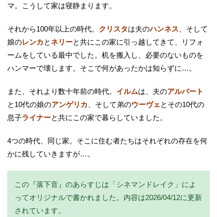
マ。こうして家は寝静まります。
それから100年以上の時代。
クリスタ
は夫の
ハンネス
、そして
娘の
レンカ
と
ネリー
と共にこの家に引っ越してきて、リフォ
ームをしている最中でした。机を搬入し、必要のないものを
ハンマーで壊します。そこで何があったかは知らずに…。
また、それより数十年前の時代。
イルム
は、夫の
アルバート
と10代の娘の
アンゲリカ
、そして弟の
ウーヴェ
とその10代の
息子
ライナー
と共にこの家で暮らしていました。
4つの時代、同じ家。そこに住む者たちはそれぞれの存在を何
かに残していきますが…。
この『落下音』のあらすじは「シネマンドレイク」によ
ってオリジナルで書かれました。内容は2026/04/12に更新
されています。