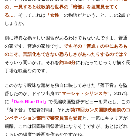
の、一見すると牧歌的な世界の「暗部」を垣間見せてく
る…
。そしてこれは
「女性」
の物語だということ。この2点で
しょうか。
別に特異な禍々しい因習があるわけでもないんですよ。普通
の家です。普通の家族です。
でもその「普通」の中にあるも
のこそ、言語化もできない恐ろしさがあったりするのでは？
そういう問いかけ。それを
約150分
にわたってじっくり描く長
丁場な映画なのです。
このかなり曖昧な題材を独自に映してみせた『落下音』を監
督したのが、ドイツ出身の
“マーシャ・シリンスキ”
。2017年
に
『Dark Blue Girl』
で長編映画監督デビューを果たし、この
『落下音』で監督2作目。それが
第78回カンヌ国際映画祭のコ
ンペティション部門で審査員賞を受賞
と、一気にキャリアが
飛躍。これは国際映画祭常連になりそうですが、あとはどれ
くらいの頻度で映画を作るかですかね。