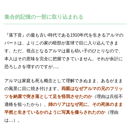
集合的記憶の一部に取り込まれる
『落下音』の最も古い時代である1910年代を生きるアルマの
パートは、よりこの家の暗部が直球で目に入り込んできま
す。ただ、視点となるアルマは最も幼い子のひとりなので、
本人はその意味を完全に把握できていません。それが余計に
恐ろしさを増すのですが…。
アルマは家庭も死も概念として理解できぬまま、あるがまま
の風景に目に焼き付けます。
両親はなぜアルマの兄のフリッ
ツを納屋で突き落として足を怪我させたのか
（理由は兵役不
適格を狙ったから）。
姉のリアはなぜ死に、その死体のまま
平然と生きているかのように写真を撮らされたのか
（理由
は…）。