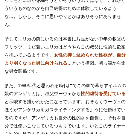
っても別に誰かを騙そうとかそういうのではなく、これがど
ういうものなのかを自己納得のために体験しているよう
な…。しかし、そこに思いやりとかはありそうにありませ
ん。
そしてエリカの前にいるのは本当に片足がない中年の叔父の
フリッツ。まだ若いエリカはどうやらこの叔父に性的な欲望
を抱いているようです。
女性の押し込められた性欲が、自分
より弱くなった男に向けられる
…という構図。初っ端から歪
な男女関係です。
また、1980年代と思われる時代にてこの家で暮らすイルムの
娘のアンゲリカは、叔父ウーヴェから
性的虐待を受けている
と示唆する描かれかたになっています。おそらくウーヴェの
ほうがアンゲリカをガスライティングするように仕掛けてい
るのですが、アンゲリカも自分の性的さを自覚し、それを自
分では使いこなしているつもりでいます。いとこのライナー
を性的に挑発するのもその思考の片鱗がみえます。