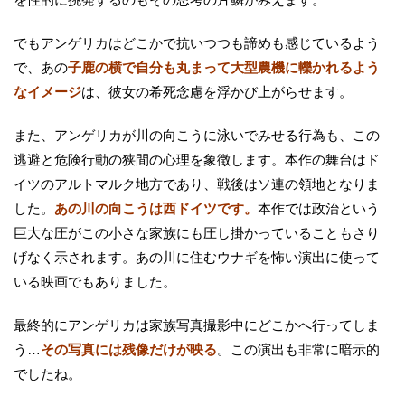
でもアンゲリカはどこかで抗いつつも諦めも感じているよう
で、あの
子鹿の横で自分も丸まって大型農機に轢かれるよう
なイメージ
は、彼女の希死念慮を浮かび上がらせます。
また、アンゲリカが川の向こうに泳いでみせる行為も、この
逃避と危険行動の狭間の心理を象徴します。本作の舞台はド
イツのアルトマルク地方であり、戦後はソ連の領地となりま
した。
あの川の向こうは西ドイツです。
本作では政治という
巨大な圧がこの小さな家族にも圧し掛かっていることもさり
げなく示されます。あの川に住むウナギを怖い演出に使って
いる映画でもありました。
最終的にアンゲリカは家族写真撮影中にどこかへ行ってしま
う…
その写真には残像だけが映る
。この演出も非常に暗示的
でしたね。