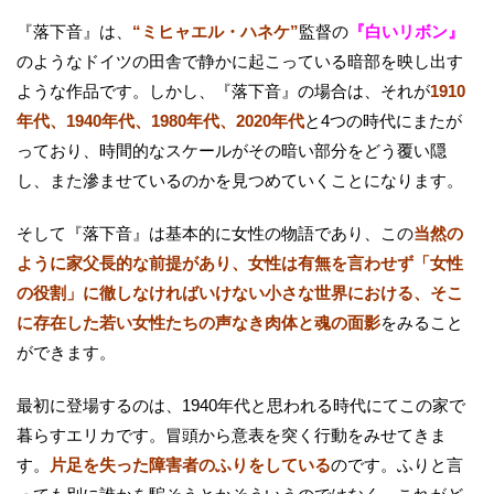
『落下音』は、
“ミヒャエル・ハネケ”
監督の
『白いリボン』
のようなドイツの田舎で静かに起こっている暗部を映し出す
ような作品です。しかし、『落下音』の場合は、それが
1910
年代、1940年代、1980年代、2020年代
と4つの時代にまたが
っており、時間的なスケールがその暗い部分をどう覆い隠
し、また滲ませているのかを見つめていくことになります。
そして『落下音』は基本的に女性の物語であり、この
当然の
ように家父長的な前提があり、女性は有無を言わせず「女性
の役割」に徹しなければいけない小さな世界における、そこ
に存在した若い女性たちの声なき肉体と魂の面影
をみること
ができます。
最初に登場するのは、1940年代と思われる時代にてこの家で
暮らすエリカです。冒頭から意表を突く行動をみせてきま
す。
片足を失った障害者のふりをしている
のです。ふりと言