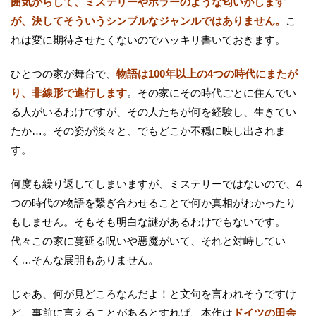
囲気からして、ミステリーやホラーのような匂いがします
が、決してそういうシンプルなジャンルではありません。
こ
れは変に期待させたくないのでハッキリ書いておきます。
ひとつの家が舞台で、
物語は100年以上の4つの時代にまたが
り、非線形で進行します
。その家にその時代ごとに住んでい
る人がいるわけですが、その人たちが何を経験し、生きてい
たか…。その姿が淡々と、でもどこか不穏に映し出されま
す。
何度も繰り返してしまいますが、ミステリーではないので、4
つの時代の物語を繋ぎ合わせることで何か真相がわかったり
もしません。そもそも明白な謎があるわけでもないです。
代々この家に蔓延る呪いや悪魔がいて、それと対峙してい
く…そんな展開もありません。
じゃあ、何が見どころなんだよ！と文句を言われそうですけ
ど、事前に言えることがあるとすれば、本作は
ドイツの田舎