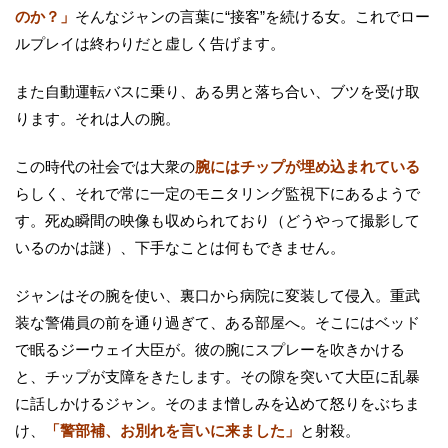
のか？」
そんなジャンの言葉に“接客”を続ける女。これでロー
ルプレイは終わりだと虚しく告げます。
また自動運転バスに乗り、ある男と落ち合い、ブツを受け取
ります。それは人の腕。
この時代の社会では大衆の
腕にはチップが埋め込まれている
らしく、それで常に一定のモニタリング監視下にあるようで
す。死ぬ瞬間の映像も収められており（どうやって撮影して
いるのかは謎）、下手なことは何もできません。
ジャンはその腕を使い、裏口から病院に変装して侵入。重武
装な警備員の前を通り過ぎて、ある部屋へ。そこにはベッド
で眠るジーウェイ大臣が。彼の腕にスプレーを吹きかける
と、チップが支障をきたします。その隙を突いて大臣に乱暴
に話しかけるジャン。そのまま憎しみを込めて怒りをぶちま
け、
「警部補、お別れを言いに来ました」
と射殺。