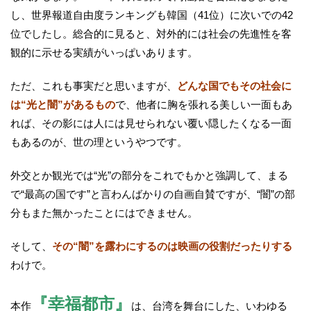
し、世界報道自由度ランキングも韓国（41位）に次いでの42
位でしたし。総合的に見ると、対外的には社会の先進性を客
観的に示せる実績がいっぱいあります。
ただ、これも事実だと思いますが、
どんな国でもその社会に
は“光と闇”があるもの
で、他者に胸を張れる美しい一面もあ
れば、その影には人には見せられない覆い隠したくなる一面
もあるのが、世の理というやつです。
外交とか観光では“光”の部分をこれでもかと強調して、まる
で“最高の国です”と言わんばかりの自画自賛ですが、“闇”の部
分もまた無かったことにはできません。
そして、
その“闇”を露わにするのは映画の役割だったりする
わけで。
『幸福都市』
本作
は、台湾を舞台にした、いわゆる