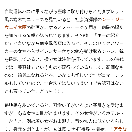
自動運転バスに乗りながら座席に取り付けられたタブレット
風の端末でニュースを見ていると、社会資源部の
シー・ジー
ウェイ大臣
の動画が。するとメッセージが届き、病院の場所
を知らせる情報が送られてきます。その後、「ホーの紹介
だ」と言いながら個室風俗店に入ると、そこのセックスワー
カーの女性からサイレンサー付きの銃を受け取るジャン。銃
を確認していると、横で女は注射を打っています。この時代
では「美容針」というものが流行っているらしく、高価なも
のの、綺麗になれるとか、いかにも怪しいですがコマーシャ
ルもしていたので、非合法ではないっぽい（でも認可はない
とも言っていた。どっち？）。
路地裏を歩いていると、可愛い子がいるよと客引きを受けま
すが、ある女性に目がとまります。その女性がいるホテルへ
向かうと、例の若い女がお出迎え。昔の知人に似ているらし
く、身元を聞きますが、女は気にせず“接客”を開始。
「アラな