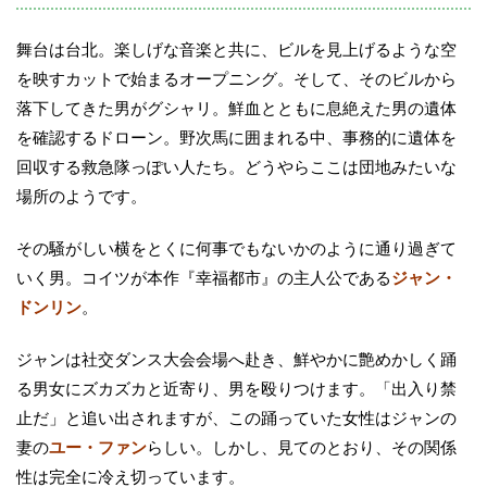
舞台は台北。楽しげな音楽と共に、ビルを見上げるような空
を映すカットで始まるオープニング。そして、そのビルから
落下してきた男がグシャリ。鮮血とともに息絶えた男の遺体
を確認するドローン。野次馬に囲まれる中、事務的に遺体を
回収する救急隊っぽい人たち。どうやらここは団地みたいな
場所のようです。
その騒がしい横をとくに何事でもないかのように通り過ぎて
いく男。コイツが本作『幸福都市』の主人公である
ジャン・
ドンリン
。
ジャンは社交ダンス大会会場へ赴き、鮮やかに艶めかしく踊
る男女にズカズカと近寄り、男を殴りつけます。「出入り禁
止だ」と追い出されますが、この踊っていた女性はジャンの
妻の
ユー・ファン
らしい。しかし、見てのとおり、その関係
性は完全に冷え切っています。