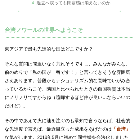
過去へ戻っても閉塞感は消えないのか
台湾ノワールの世界へようこそ
東アジアで最も先進的な国はどこですか？
そんな質問は間違いなく荒れそうですし、みんながみんな、
前のめりで「私の国が一番です！」と言ってきそうな雰囲気
さえあります。普段からナショナリズム的な意味でいがみ合
っているからこそ、隣国と比べられたときの自国称賛は本当
にノリノリですからね（喧嘩するほど仲が良い…ならいいの
だけど）。
その中であえて火に油を注ぐのも承知で言うならば、社会的
な先進度で言えば、最近目立った成果をあげたのは
「台湾」
な気がします。2019年5月に初めて同性婚を合法化しました