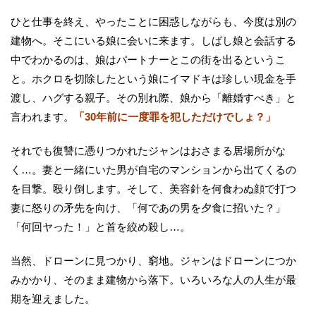
ひと仕事を終え、やったことに困惑しながらも、今度は別の
建物へ。そこにいる娘に会いに来ます。しばし娘と会話する
中でわかるのは、娘はパートナーとこの街を出るというこ
と。ホクロを切除したという娘にイマドキは珍しい現金を手
渡し、ハグする親子。その別れ際、娘から「離婚すべき」と
言われます。
「30年前に一度罪を犯しただけでしょ？」
それでも復讐に憑りつかれたジャンはおさまる居場所がな
く…。妻と一緒にいた男が自宅のマンションから出てくるの
を目撃。殴り倒します。そして、美容針を何食わぬ顔で打つ
妻に怒りの矛先を向け、「何であの男を夕食に招いた？」
「何回ヤった！」と首を絞め殺し…。
当然、ドローンに見つかり、窮地。ジャンはドローンにつか
みかかり、そのまま建物から落下。いろいろな人の人生が最
期を迎えました。