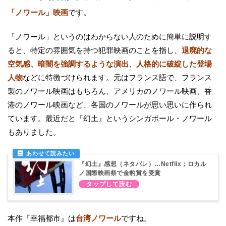
「ノワール」映画
です。
「ノワール」というのはわからない人のために簡単に説明す
ると、特定の雰囲気を持つ犯罪映画のことを指し、
退廃的な
空気感、暗闇を強調するような演出、人格的に破綻した登場
人物
などに特徴づけられます。元はフランス語で、フランス
製のノワール映画はもちろん、アメリカのノワール映画、香
港のノワール映画など、各国のノワールが思い思いに作られ
ています。最近だと『幻土』というシンガポール・ノワール
もありました。
『幻土』感想（ネタバレ）…Netflix；ロカル
ノ国際映画祭で金豹賞を受賞
本作『幸福都市』は
台湾ノワール
ですね。