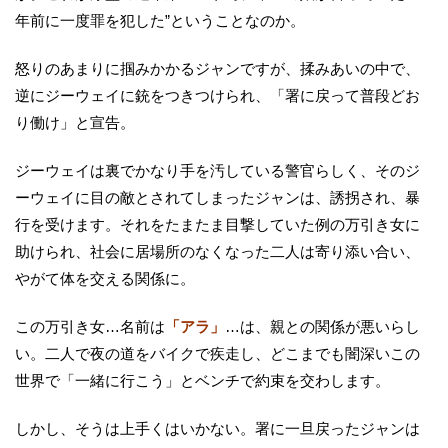
年前に一度罪を犯した”ということなのか。
怒りのあまりに掴みかかるジャンですが、揉みあいの中で、
逆にジーウェイに銃をつきつけられ、「署に戻って普段どお
り働け」と宣告。
ジーウェイは裏でかなり手を汚している警官らしく、そのジ
ーウェイに目の敵とされてしまったジャンは、誘拐され、暴
行を受けます。それをたまたま目撃していた例の万引き女に
助けられ、社会に居場所のなくなった二人は寄り添い合い、
やがて体を交える関係に。
この万引き女…名前は
「アラ」
…は、親との関係が悪いらし
い。二人で夜の道をバイクで疾走し、どこまでも闇深いこの
世界で「一緒に行こう」とベンチで約束を交わします。
しかし、そうは上手くはいかない。署に一旦戻ったジャンは