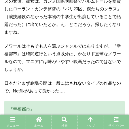
スの女優。彼女は、カンヌ国際映画祭でパルムドールを受賞
したローラン・カンテ監督の『パリ20区、僕たちのクラス』
（演技経験のなかった本物の中学生が出演していることで話
題だった）に出ていたとか。え、どこだろう。探したくなり
ますね。
ノワールはそもそも人を選ぶジャンルではありますが、『幸
福都市』は時間逆行という点以外は、かなりド直球なノワー
ルなので、マニアには味わいやすい映画だったのではないで
しょうか。
日本だとまず劇場公開は一般にはされないタイプの作品なの
で、Netflixがあって良かった…。
『幸福都市』
ROTTEN TOMATOES
Tomatometer 75% Audience –%
メニュー
ホーム
検索
トップ
サイドバー