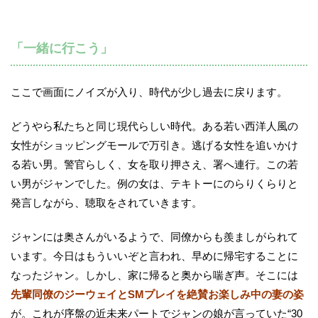
「一緒に行こう」
ここで画面にノイズが入り、時代が少し過去に戻ります。
どうやら私たちと同じ現代らしい時代。ある若い西洋人風の
女性がショッピングモールで万引き。逃げる女性を追いかけ
る若い男。警官らしく、女を取り押さえ、署へ連行。この若
い男がジャンでした。例の女は、テキトーにのらりくらりと
発言しながら、聴取をされていきます。
ジャンには奥さんがいるようで、同僚からも羨ましがられて
います。今日はもういいぞと言われ、早めに帰宅することに
なったジャン。しかし、家に帰ると奥から喘ぎ声。そこには
先輩同僚のジーウェイとSMプレイを絶賛お楽しみ中の妻の姿
が。これが序盤の近未来パートでジャンの娘が言っていた“30