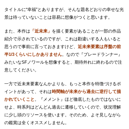
タイトルに“幸福”とありますが、そんな題名どおりの幸せな光
景は待っていないことは容易に想像がつくと思います。
また、本作は
「近未来」
を描く要素があることが一部の作品
紹介で示されているのですが、これは勘違いする人もいると
思うので事前に言っておきますけど、
近未来要素は序盤の前
半1/3くらいにしかありません
。なので『ブレードランナー』
みたいなSFノワールを想像すると、期待外れに終わるので注
意してください。
一方で近未来要素なんかよりも、もっと本作を特徴づけるポ
イントがあって、それは
時間軸が未来から過去に逆行して描
かれていくこと
。『メメント』ほど徹底したものではないに
せよ、時系列はどんどん過去に遷移していくので、状況理解
に少し頭のリソースを使います。そのため、よそ見しながら
の鑑賞は全くオススメしません。