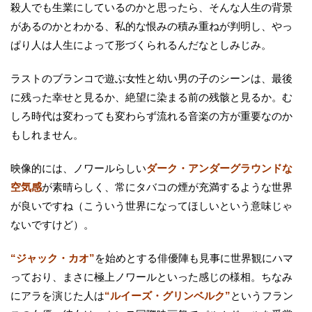
殺人でも生業にしているのかと思ったら、そんな人生の背景
があるのかとわかる、私的な恨みの積み重ねが判明し、やっ
ぱり人は人生によって形づくられるんだなとしみじみ。
ラストのブランコで遊ぶ女性と幼い男の子のシーンは、最後
に残った幸せと見るか、絶望に染まる前の残骸と見るか。む
しろ時代は変わっても変わらず流れる音楽の方が重要なのか
もしれません。
映像的には、ノワールらしい
ダーク・アンダーグラウンドな
空気感
が素晴らしく、常にタバコの煙が充満するような世界
が良いですね（こういう世界になってほしいという意味じゃ
ないですけど）。
“ジャック・カオ”
を始めとする俳優陣も見事に世界観にハマ
っており、まさに極上ノワールといった感じの様相。ちなみ
にアラを演じた人は
“ルイーズ・グリンベルク”
というフラン