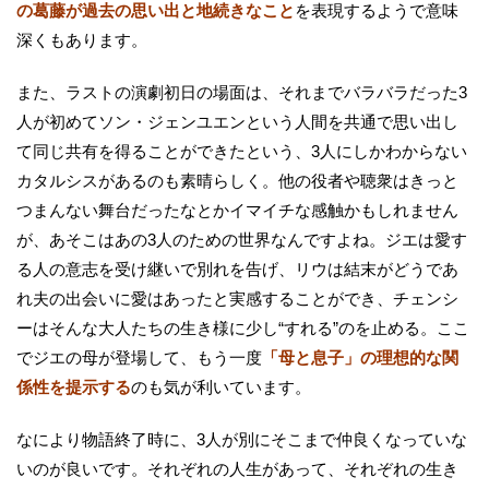
の葛藤が過去の思い出と地続きなこと
を表現するようで意味
深くもあります。
また、ラストの演劇初日の場面は、それまでバラバラだった3
人が初めてソン・ジェンユエンという人間を共通で思い出し
て同じ共有を得ることができたという、3人にしかわからない
カタルシスがあるのも素晴らしく。他の役者や聴衆はきっと
つまんない舞台だったなとかイマイチな感触かもしれません
が、あそこはあの3人のための世界なんですよね。ジエは愛す
る人の意志を受け継いで別れを告げ、リウは結末がどうであ
れ夫の出会いに愛はあったと実感することができ、チェンシ
ーはそんな大人たちの生き様に少し“すれる”のを止める。ここ
でジエの母が登場して、もう一度
「母と息子」の理想的な関
係性を提示する
のも気が利いています。
なにより物語終了時に、3人が別にそこまで仲良くなっていな
いのが良いです。それぞれの人生があって、それぞれの生き