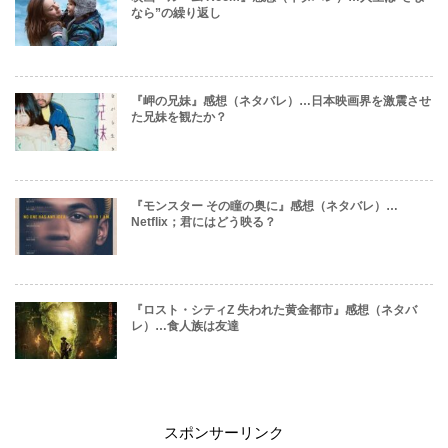
なら”の繰り返し
『岬の兄妹』感想（ネタバレ）…日本映画界を激震させ
た兄妹を観たか？
『モンスター その瞳の奥に』感想（ネタバレ）…
Netflix；君にはどう映る？
『ロスト・シティZ 失われた黄金都市』感想（ネタバ
レ）…食人族は友達
スポンサーリンク