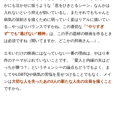
かにも泣かせに狙うような「息をひきとるシーン」なんかは
入れないという抑えが効いているし、またそれでもちゃんと
病気の深刻さを描くために弱っていく姿はリアルに描いてい
る…やっぱりバランスですかね。この適切な
「“やりすぎ
ず”でも“逃げない”精神」
は、この手の題材の映画を作るとき
は必須ですね（聞いてますか、どこかの邦画さん…）。
エモいだけの映画にはなっていない一番の理由は、やはり本
作のテーマがぶれていないことです。「愛人と内縁の夫はど
っちが勝つ？」というチェンシーの論点もどうでもよく、ま
してやLGBTQや病気の苦悩を見せつけることでもなく、メイ
ンは
大切な人を失ったあの3人の新たな人生の出発を描くこと
ですから。