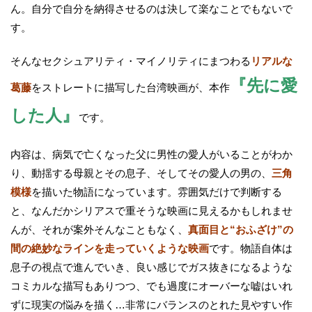
ん。自分で自分を納得させるのは決して楽なことでもないで
す。
そんなセクシュアリティ・マイノリティにまつわる
リアルな
『先に愛
葛藤
をストレートに描写した台湾映画が、本作
した人』
です。
内容は、病気で亡くなった父に男性の愛人がいることがわか
り、動揺する母親とその息子、そしてその愛人の男の、
三角
模様
を描いた物語になっています。雰囲気だけで判断する
と、なんだかシリアスで重そうな映画に見えるかもしれませ
んが、それが案外そんなこともなく、
真面目と“おふざけ”の
間の絶妙なラインを走っていくような映画
です。物語自体は
息子の視点で進んでいき、良い感じでガス抜きになるような
コミカルな描写もありつつ、でも過度にオーバーな嘘はいれ
ずに現実の悩みを描く…非常にバランスのとれた見やすい作