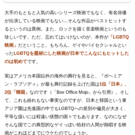
大手のもともと人気の高いシリーズ映画でもなく、有名俳優
が出演している映画でもない…そんな作品がベストヒットす
るというのは異例。また、ロックを描く音楽映画というのも
珍しいです。ただ、忘れてはいけないのが、本作が
「LGBTQ
映画」
だということ。もちろん、ゲイやバイセクシャルとい
った
LGBTQを題材にした映画が日本でこんなにもヒットした
のは初めて
です。
実はアメリカ本国以外の海外の興行を見ると、『ボヘミア
ン・ラプソディ』が最も興行記録を上げた国は
1位「日本」、
2位「韓国」
なのです（「Box Office Mojo」から引用）。そし
て、これも紛れもない事実なのですが、日本と韓国という東
アジア圏は先進国の中でもLGBTQへの差別や偏見が大きく、
平等な扱いには程遠い状態の国々でもあります。なのになぜ
そんな国でこの典型的なゲイっぽい恰好の人間が熱唱する映
画がこれほどまでにウケたのでしょうか。