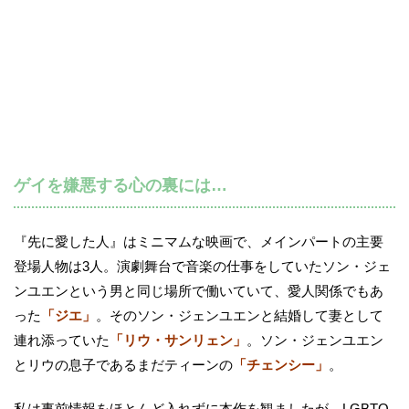
ゲイを嫌悪する心の裏には…
『先に愛した人』はミニマムな映画で、メインパートの主要
登場人物は3人。演劇舞台で音楽の仕事をしていたソン・ジェ
ンユエンという男と同じ場所で働いていて、愛人関係でもあ
った
「ジエ」
。そのソン・ジェンユエンと結婚して妻として
連れ添っていた
「リウ・サンリェン」
。ソン・ジェンユエン
とリウの息子であるまだティーンの
「チェンシー」
。
私は事前情報をほとんど入れずに本作を観ましたが、LGBTQ