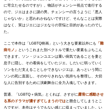
に苛立たせるのですが）。物語がチェンシー視点で進行する
ので、ジエはまさに謎の男。チェンシーの言うように「悪人
じゃないか」と思われかねないですけど、そんなことは実際
はなく、実はジエにはジエなりの苦悩と目的があったのでし
た。
ここで本作は「LGBTQ映画」という大きな要素以外にも
「難
病モノ」
というこれまた別ベクトルで重たい要素をぶちこん
できます。ソン・ジェンユエンは重い病気であることを妻と
息子に隠し、その看病をしていたジエ。しだいに弱っていく
ソンをただ支えることしかできないジエは、あっという間に
ソンの死に直面し、そのやりきれない気持ちを整理し、大切
な人に告別するために演劇舞台に全力入魂していきます。
普通、「LGBTQ＋病気」とくれば、さすがに
露骨に感動させ
る系のドラマが濃すぎてしまうのでは
と懸念してしまうとこ
ろですが、本作はそうでもない感じに収まっていました。い