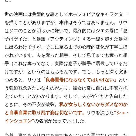
世の映画には典型的な悪としてホモフォビアなキャラクター
を描くことがありますが、本作はそうではありません。リウ
はジエのことが明らかに嫌いで、最終的にはジエの母に「息
子はゲイだ」と暴露（アウティング）する一線を超えた暴挙
に出るわけですが、そこに至るまでの心理的変化が丁寧に描
かれています。夫を奪った相手、そして息子までも奪った相
手（これは奪ってなく、実際は息子が勝手に居候しているだ
けですが）というのはもちろんです。でも、もっと深く突き
つめると、リウは
「良妻賢母にならなくてはいけない」
とい
う強迫観念みたいなものがあり、彼女は常に自分に不安を抱
えていたことがわかります。そして、夫がゲイだと告白した
ときに、その不安が破裂。
私が女らしくないからダメなのか
と自暴自棄に取り乱す姿は切ないです。
リウを演じた
“シェ・
インシュエン”
の名演が光っていました。
当然、妻であるリウにも夫であるソンにも罪はないです。た