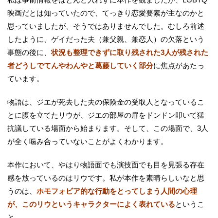
映画だとは知っていたので、てっきり恋愛要素が主なのかと
思っていましたが、そうではありませんでした。むしろ前述
したように、ゲイだった夫（兼父親、兼恋人）の欠落という
事態の後に、
状況も整理できずに取り残された3人が残された
者どうしでてんやわんやと葛藤していく部分
に焦点があたっ
ています。
物語は、ジエが死去した夫の保険金の受取人となっているこ
とに腹を立てたリウが、ジエの部屋の扉をドンドン叩いて猛
抗議している場面から始まります。そして、この場面で、3人
が全く噛み合っていないことがよくわかります。
本作において、やはり物語面でも演技面でも目を見張る存在
感を放っているのはリウです。私が本作を素晴らしいなと思
うのは、
ホモフォビア的な行動をとってしまう人間の心理
が、このリウというキャラクターによく表れている
というこ
と。