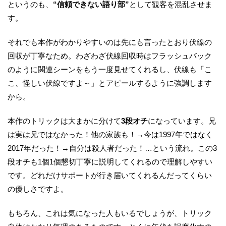
というのも、
“信頼できない語り部”
として観客を混乱させま
す。
それでも本作がわかりやすいのは先にも言ったとおり伏線の
回収が丁寧なため。わざわざ伏線回収時はフラッシュバック
のように関連シーンをもう一度見せてくれるし、伏線も「こ
こ、怪しい伏線ですよ～」とアピールするように強調します
から。
本作のトリックは大まかに分けて
3段オチ
になっています。兄
は実は兄ではなかった！他の家族も！→今は1997年ではなく
2017年だった！→自分は殺人者だった！…という流れ。この3
段オチも1個1個懇切丁寧に説明してくれるので理解しやすい
です。どれだけサポートが行き届いてくれるんだってくらい
の優しさですよ。
もちろん、これは気になった人もいるでしょうが、トリック