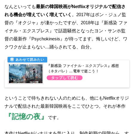
なんといっても
最新の韓国映画がNetflixオリジナルで配信さ
れる機会が増えていく増えていく
。2017年はポン・ジュノ監
督の『オクジャ』が凄かったですが、2018年は『新感染 ファ
イナル・エクスプレス』で話題騒然となったヨン・サンホ監
督の最新作『Psychokinesis』が待ってます。悔しいけど、ワ
クワクが止まらない…踊らされてる、自分。
『新感染 ファイナル・エクスプレス』感想
（ネタバレ）…電車で逝こう！
ということで待ちきれない人のためにも、他にもNetflixオリジ
ナルで配信された最新韓国映画をここでひとつ。それが本作
『記憶の夜』
です。
本作はNetflixがシナリオを気に入り、制作初期の段階から、す