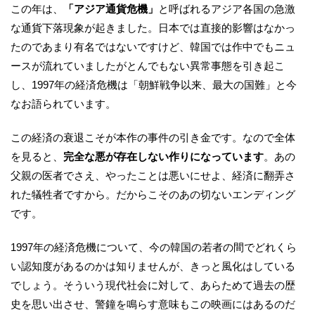
この年は、
「アジア通貨危機」
と呼ばれるアジア各国の急激
な通貨下落現象が起きました。日本では直接的影響はなかっ
たのであまり有名ではないですけど、韓国では作中でもニュ
ースが流れていましたがとんでもない異常事態を引き起こ
し、1997年の経済危機は「朝鮮戦争以来、最大の国難」と今
なお語られています。
この経済の衰退こそが本作の事件の引き金です。なので全体
を見ると、
完全な悪が存在しない作りになっています
。あの
父親の医者でさえ、やったことは悪いにせよ、経済に翻弄さ
れた犠牲者ですから。だからこそのあの切ないエンディング
です。
1997年の経済危機について、今の韓国の若者の間でどれくら
い認知度があるのかは知りませんが、きっと風化はしている
でしょう。そういう現代社会に対して、あらためて過去の歴
史を思い出させ、警鐘を鳴らす意味もこの映画にはあるのだ