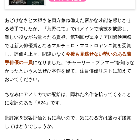
あどけなさと大胆さを両方兼ね備えた密かな才能を感じさせ
る若手でしたが、『荒野にて』ではメインで演技を披露し、
難しい役ながら堂々たる貫禄。第74回ヴェネチア国際映画祭
では新人俳優賞となるマルチェロ・マストロヤンニ賞を受賞
し、評価も上々。間違いなく
今後も見逃せない勢いのある若
手俳優の一員
になりました。“チャーリー・プラマー”を知らな
かったという人はぜひ本作を観て、注目俳優リストに加えて
おいてください。
ちなみにアメリカでの配給は、隠れた名作を拾ってくること
に定評のある「A24」です。
批評家＆観客評価ともに高いので、気になる方は迷わず鑑賞
してはどうでしょうか。