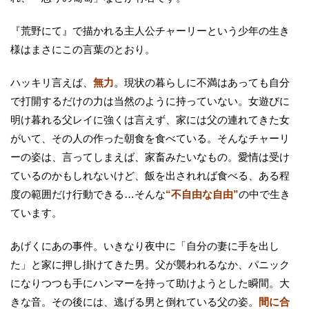
『荒野にて』で描かれる主人公チャーリーという少年の生き
様はまさにこの言葉のとおり。
ハッキリ言えば、
無力
。現状の暮らしに不満はあっても自分
で打開するだけの力は当然のように持っていない。女遊びに
明け暮れる父レイに強くは言えず、家には父の連れてきた女
がいて、その人の作った朝食を食べている。そんなチャーリ
ーの姿は、言ってしまえば、家畜みたいなもの。愛情は受け
ているのかもしれないけど、飯を出されれば食べる、ある程
度の範囲だけ行動できる…そんな
“不自由な自由”
の中で生き
ています。
あげくにあの事件。いきなり夜中に「自分の妻に手を出し
た」と家に押し掛けてきた男。父が襲われるなか、パニック
になりつつも手にハンマーを持って助けようとした瞬間。大
きな音。その後には、逃げる男と倒れている父の姿。
間に合