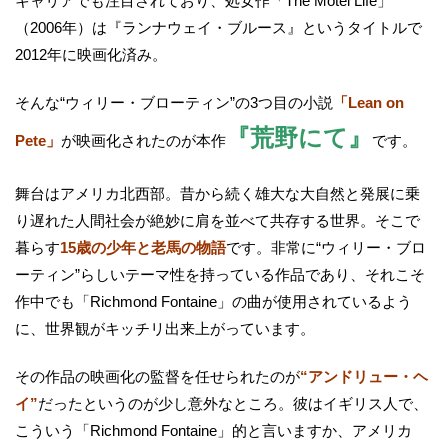
キャリアでも注目されており、処女作「The Motel Life」
（2006年）は『ランナウェイ・ブルース』というタイトルで
2012年に映画化済み。
そんな“ウィリー・ブローティン”の3つ目の小説
「Lean on
『荒野にて』
Pete」
が映画化されたのが本作
です。
舞台はアメリカ北西部。昔から続く雄大な大自然と発展に乗
り遅れた人間社会が絶妙に肩を並べて共存する世界。そこで
暮らす
15歳の少年と老馬の物語
です。非常に“ウィリー・ブロ
ーティン”らしいテーマ性を持っている作品であり、それこそ
作中でも「Richmond Fontaine」の曲が使用されているよう
に、世界観がキッチリ出来上がっています。
その作品の映画化の監督を任せられたのが
“アンドリュー・ヘ
イ”
だったというのが少し意外なところ。彼はイギリス人で、
こういう「Richmond Fontaine」的と言いますか、アメリカ