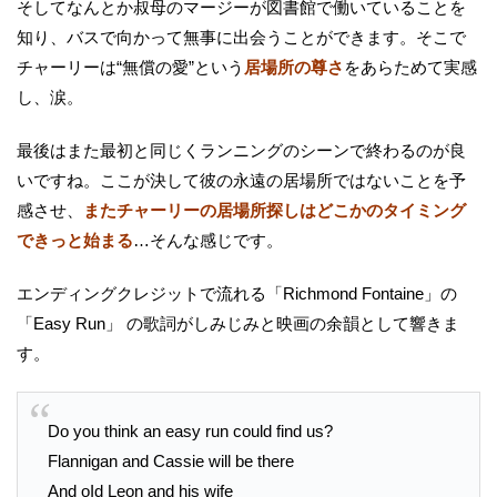
そしてなんとか叔母のマージーが図書館で働いていることを
知り、バスで向かって無事に出会うことができます。そこで
チャーリーは“無償の愛”という
居場所の尊さ
をあらためて実感
し、涙。
最後はまた最初と同じくランニングのシーンで終わるのが良
いですね。ここが決して彼の永遠の居場所ではないことを予
感させ、
またチャーリーの居場所探しはどこかのタイミング
できっと始まる
…そんな感じです。
エンディングクレジットで流れる「Richmond Fontaine」の
「Easy Run」 の歌詞がしみじみと映画の余韻として響きま
す。
Do you think an easy run could find us?
Flannigan and Cassie will be there
And oId Leon and his wife