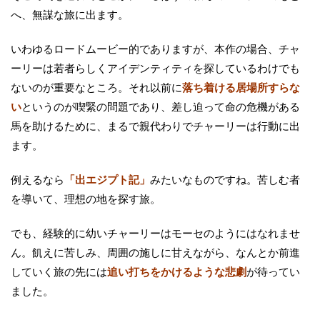
へ、無謀な旅に出ます。
いわゆるロードムービー的でありますが、本作の場合、チャ
ーリーは若者らしくアイデンティティを探しているわけでも
ないのが重要なところ。それ以前に
落ち着ける居場所すらな
い
というのが喫緊の問題であり、差し迫って命の危機がある
馬を助けるために、まるで親代わりでチャーリーは行動に出
ます。
例えるなら
「出エジプト記」
みたいなものですね。苦しむ者
を導いて、理想の地を探す旅。
でも、経験的に幼いチャーリーはモーセのようにはなれませ
ん。飢えに苦しみ、周囲の施しに甘えながら、なんとか前進
していく旅の先には
追い打ちをかけるような悲劇
が待ってい
ました。