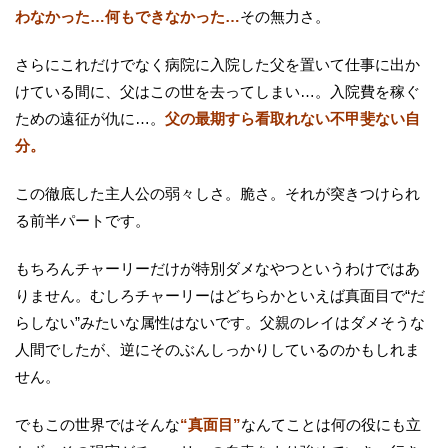
わなかった…何もできなかった…
その無力さ。
さらにこれだけでなく病院に入院した父を置いて仕事に出か
けている間に、父はこの世を去ってしまい…。入院費を稼ぐ
ための遠征が仇に…。
父の最期すら看取れない不甲斐ない自
分。
この徹底した主人公の弱々しさ。脆さ。それが突きつけられ
る前半パートです。
もちろんチャーリーだけが特別ダメなやつというわけではあ
りません。むしろチャーリーはどちらかといえば真面目で“だ
らしない”みたいな属性はないです。父親のレイはダメそうな
人間でしたが、逆にそのぶんしっかりしているのかもしれま
せん。
でもこの世界ではそんな
“真面目”
なんてことは何の役にも立