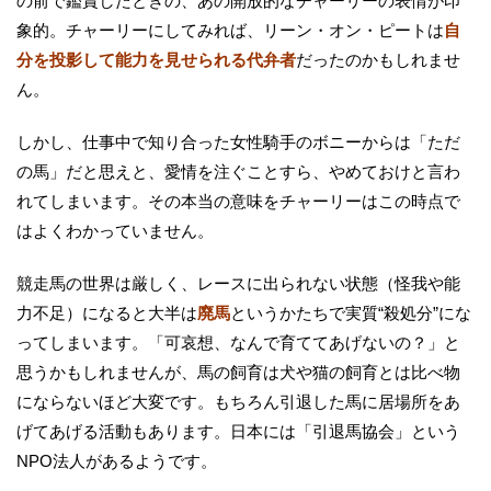
の前で鑑賞したときの、あの開放的なチャーリーの表情が印
象的。チャーリーにしてみれば、リーン・オン・ピートは
自
分を投影して能力を見せられる代弁者
だったのかもしれませ
ん。
しかし、仕事中で知り合った女性騎手のボニーからは「ただ
の馬」だと思えと、愛情を注ぐことすら、やめておけと言わ
れてしまいます。その本当の意味をチャーリーはこの時点で
はよくわかっていません。
競走馬の世界は厳しく、レースに出られない状態（怪我や能
力不足）になると大半は
廃馬
というかたちで実質“殺処分”にな
ってしまいます。「可哀想、なんで育ててあげないの？」と
思うかもしれませんが、馬の飼育は犬や猫の飼育とは比べ物
にならないほど大変です。もちろん引退した馬に居場所をあ
げてあげる活動もあります。日本には「引退馬協会」という
NPO法人があるようです。