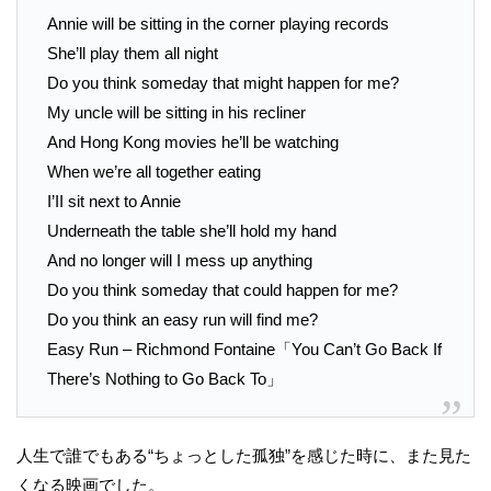
Annie will be sitting in the corner playing records
She’ll play them all night
Do you think someday that might happen for me?
My uncle will be sitting in his recliner
And Hong Kong movies he’ll be watching
When we’re all together eating
I’II sit next to Annie
Underneath the table she’ll hold my hand
And no longer will I mess up anything
Do you think someday that could happen for me?
Do you think an easy run will find me?
Easy Run – Richmond Fontaine「You Can’t Go Back If
There’s Nothing to Go Back To」
人生で誰でもある“ちょっとした孤独”を感じた時に、また見た
くなる映画でした。