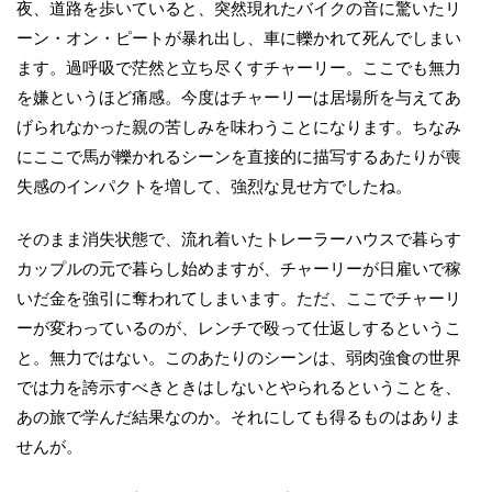
夜、道路を歩いていると、突然現れたバイクの音に驚いたリ
ーン・オン・ピートが暴れ出し、車に轢かれて死んでしまい
ます。過呼吸で茫然と立ち尽くすチャーリー。ここでも無力
を嫌というほど痛感。今度はチャーリーは居場所を与えてあ
げられなかった親の苦しみを味わうことになります。ちなみ
にここで馬が轢かれるシーンを直接的に描写するあたりが喪
失感のインパクトを増して、強烈な見せ方でしたね。
そのまま消失状態で、流れ着いたトレーラーハウスで暮らす
カップルの元で暮らし始めますが、チャーリーが日雇いで稼
いだ金を強引に奪われてしまいます。ただ、ここでチャーリ
ーが変わっているのが、レンチで殴って仕返しするというこ
と。無力ではない。このあたりのシーンは、弱肉強食の世界
では力を誇示すべきときはしないとやられるということを、
あの旅で学んだ結果なのか。それにしても得るものはありま
せんが。