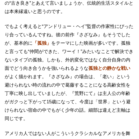
の“古き良き”とあえて言いましょうか、伝統的生活スタイルと
は本来縁遠いと思うのです。
でもよく考えると“アンドリュー・ヘイ”監督の作家性にぴった
り合っているんですね。彼の前作『さざなみ』もそうでした
が、基本的に
「孤独」
をテーマにした映画が多いです。孤独
と言っても“仲間ができた、ワーイ！”みたいなことで解決でき
ないタイプの孤独。しかも、外的変化ではなく自分自身の内
面でどう向き合うかを強いられるような
孤独との静かな戦い
がよく描かれます。『さざなみ』の場合は、「老い」という
避けられない時の流れの中で葛藤することになる高齢女性を
丁寧に映し出していましたが、『荒野にて』は主人公の年齢
がガクっと下がって15歳になって、今度は「世界」という避
けられない宿命の中でもがく少年の話。細部は違えど主軸は
同じです。
アメリカ人ではない人がこういうクラシカルなアメリカを舞