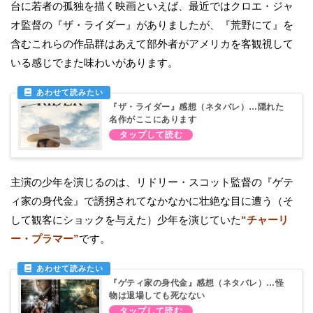
台に若者の孤独を描く映画といえば、最近ではクロエ・ジャ
オ監督の『ザ・ライダー』がありましたが、『荒野にて』を
含むこれらの作品群はあえて部外者がアメリカを客観視して
いる感じでまた味わいがあります。
『ザ・ライダー』感想（ネタバレ）…隠れた
名作がここにあります
主演の少年を演じるのは、リドリー・スコット監督の『ゲテ
ィ家の身代金』で誘拐されてなかなかに壮絶な目に遭う（そ
して観客にショックを与えた）少年を演じていた
“チャーリ
ー・プラマー”
です。
『ゲティ家の身代金』感想（ネタバレ）…怪
物は退場しても死なない