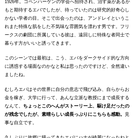
1926年。コペンハーゲンの学会へ招待され、治す薬があるか
もと期待するエバでしたが、待っていたのは研究的好奇心し
かない学者の目。そこで出会ったのは、アンドレイというこ
れまた特殊な肌をした不気味な雰囲気を漂わす男です。フリ
ークスの劇団に所属している彼は、遠回しに特殊な者同士で
暮らす方がいいと誘ってきます。
このシーンでは最初は、こう、エバをダークサイド的な方向
に誘惑する場面なのかなと私は思ったのですけど、全然違い
ましたね。
むしろエバはその世界に自分の意志で飛び込み、自らからお
金を稼ぎ、大学に行って、あんな立派な教授にまで成長する
なんて。
ちょっとこのへんがストーリー上、駆け足だったの
が残念でしたが、素晴らしい成長っぷりにこちらも感動。
見
事な自立です。
久しぶりに故郷に帰ってきたエバにハナが綺麗になったねと