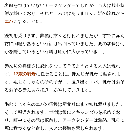
名前をつけていないアークタンダーでしたが、当人は放心状
態が続いており、それどころではありません。話の流れから
エバ
にすることに。
洗礼を受けます。葬儀は粛々と行われましたが、すでに赤ん
坊に問題があるという話は出回っていました。あの駅長は何
かを隠しているという噂は確かに広がっていき…。
赤ん坊の異様さに恐れをなして育てようとする大人は現れ
ず、
17歳の乳母
に任せることに。赤ん坊が乳母に渡されま
す。毛むくじゃらのその子が…。泣き出すエバ。乳母はおそ
るおそる赤ん坊を抱き、あやしていきます。
毛むくじゃらのエバの情報は新聞社にまで知れ渡りました。
そして報道されます。世間は常にスキャンダルを求めてお
り、町中にその話は拡散し、アークタンダーは激怒。乳母に
窓に近づくなと命じ、人との接触も禁じられます。