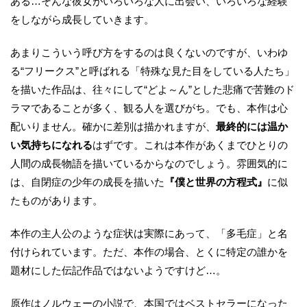
ある…そんな彼女がいろいろな人に出会い、いろいろな経験
をしながら成長していきます。
あまりこういう呼び方をするのは良くないのですが、いわゆ
る“フリークス”と呼ばれる「特殊な見た目をしている人たち」
を描いた作品は、往々にして“どよ～ん”とした悲痛で苦難のド
ラマであることが多く、観る人を選びがち。でも、本作は心
配いりません。確かに差別は描かれますが、
最終的には温か
い気持ちになれる
はずです。これは本作があくまでひとりの
人間の成長物語を描いているからなのでしょう。雰囲気的に
は、自閉症の少年の成長を描いた
『僕と世界の方程式』
に似
たものがあります。
本作の主人公のような症状は実際にあって、「多毛症」と名
付けられています。ただ、本作の場合、とくに特定の誰かを
題材にした伝記作品ではないようですけど…。
原作はノルウェーの小説で、本国ではベストセラーになった