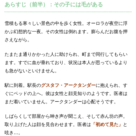
あらすじ（前半）：その子には毛がある
雪積もる寒々しい景色の中を歩く女性。オーロラが夜空に浮
かぶ幻想的な一夜。その女性は倒れます。膨らんだお腹を押
さえながら。
たまたま通りかかった人に助けられ、町まで同行してもらい
ます。すでに血が垂れており、状況は本人が思っているより
も急がないといけません。
駅に到着。駅長の
グスタフ・アークタンダー
に抱えられ、す
ぐにベッドの上へ。彼は女性と顔見知りのようです。医者は
まだ着いていません。アークタンダーは心配そうです。
しばらくして部屋から呻き声が聞こえ、そして赤ん坊の声。
取り上げた人は顔を見合わせます。医者は
「初めて見た」
と
呟き…。