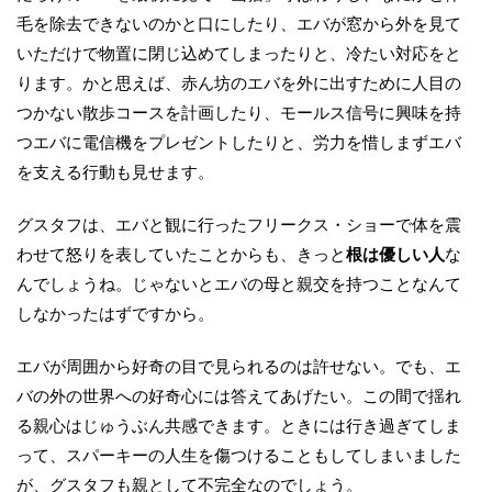
毛を除去できないのかと口にしたり、エバが窓から外を見て
いただけで物置に閉じ込めてしまったりと、冷たい対応をと
ります。かと思えば、赤ん坊のエバを外に出すために人目の
つかない散歩コースを計画したり、モールス信号に興味を持
つエバに電信機をプレゼントしたりと、労力を惜しまずエバ
を支える行動も見せます。
グスタフは、エバと観に行ったフリークス・ショーで体を震
わせて怒りを表していたことからも、きっと
根は優しい人
な
んでしょうね。じゃないとエバの母と親交を持つことなんて
しなかったはずですから。
エバが周囲から好奇の目で見られるのは許せない。でも、エ
バの外の世界への好奇心には答えてあげたい。この間で揺れ
る親心はじゅうぶん共感できます。ときには行き過ぎてしま
って、スパーキーの人生を傷つけることもしてしまいました
が、グスタフも親として不完全なのでしょう。