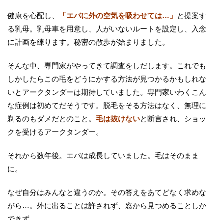
健康を心配し、
「エバに外の空気を吸わせては…」
と提案す
る乳母。乳母車を用意し、人がいないルートを設定し、入念
に計画を練ります。秘密の散歩が始まりました。
そんな中、専門家がやってきて調査をしだします。これでも
しかしたらこの毛をどうにかする方法が見つかるかもしれな
いとアークタンダーは期待していました。専門家いわくこん
な症例は初めてだそうです。脱毛をそる方法はなく、無理に
剃るのもダメだとのこと。
毛は抜けない
と断言され、ショッ
クを受けるアークタンダー。
それから数年後。エバは成長していました。毛はそのまま
に。
なぜ自分はみんなと違うのか。その答えをあてどなく求めな
がら…。外に出ることは許されず、窓から見つめることしか
できず…。