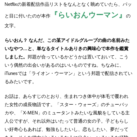
Netflixの新着配信作品リストをなんとなく眺めていたら、パッ
『らいおんウーマン』
と目に付いたのが本作
の
文字。
らいおん？ なんだ、この某アイドルグループの曲の名前みた
いなやつ…と、単なるタイトルありきの興味心で本作を鑑賞
しました。
邦題が合っているかどうかは置いておいて、こう
いう偶然の出会いがあるのはいいものですね。ちなみに、
iTunesでは「ライオン・ウーマン」という邦題で配信されてい
るみたいです。
お話は、あらすじのとおり、生まれつき体中が体毛で覆われ
た女性の成長物語です。「スター・ウォーズ」のチューバッ
カや、「X-MEN」のミュータントみたいな風貌をしている主
人公ですが、それ以外はいたって普通の女の子。子どもらし
い好奇心もあれば、勉強もしたいし、恋もしたい、夢だって