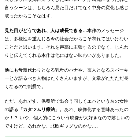
言うシーンは、もちろん見た目だけでなく中身の変化も感じ
取ったからこそなはず。
見た目がどうであれ、人は成長できる
…本作のメッセージ
は、多様性を重んじる今の社会だからこそ忘れてはいけない
ことだと思います。それを声高に主張するのでなく、じんわ
りと伝えてくれる本作は他にはない味わいがありました。
他にも母親代わりとなる乳母のハナや、友人となるスパーキ
ーとか語るべき人物はたくさんいますが、文章がただただ長
くなるので割愛で。
ただ、あれです、保養所で出会う同じくエバという名の女性
の語る
「カタツムリ療法」
。あれ、映像化する意味あったの
か！？ いや、個人的にこういう映像が大好きなので嬉しいの
ですけど、あれかな、北欧ギャグなのかな…。