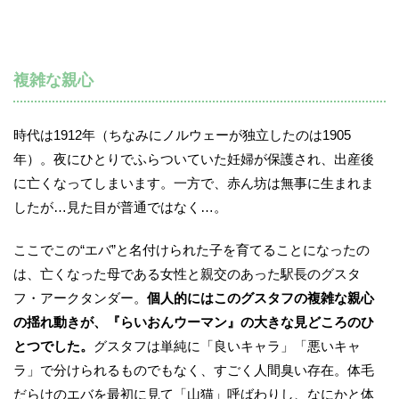
複雑な親心
時代は1912年（ちなみにノルウェーが独立したのは1905
年）。夜にひとりでふらついていた妊婦が保護され、出産後
に亡くなってしまいます。一方で、赤ん坊は無事に生まれま
したが…見た目が普通ではなく…。
ここでこの“エバ”と名付けられた子を育てることになったの
は、亡くなった母である女性と親交のあった駅長のグスタ
フ・アークタンダー。
個人的にはこのグスタフの複雑な親心
の揺れ動きが、『らいおんウーマン』の大きな見どころのひ
とつでした。
グスタフは単純に「良いキャラ」「悪いキャ
ラ」で分けられるものでもなく、すごく人間臭い存在。体毛
だらけのエバを最初に見て「山猫」呼ばわりし、なにかと体