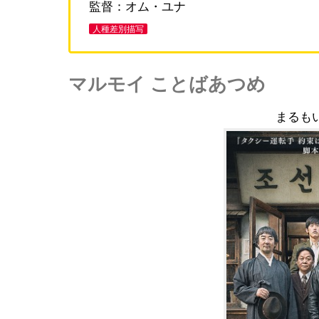
監督：オム・ユナ
人種差別描写
マルモイ ことばあつめ
まるも