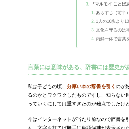
『マルモイ ことば
あらすじ（前半
1人の10歩より1
文化を守るのは
内鮮一体で言葉
言葉には意味がある、辞書には歴史が
私は子どもの頃、
分厚い本の辞書を引く
のが
るのかとワクワクしたものですし、知らない
っていくにしては重すぎたのが難点でしたけ
今はインターネットが当たり前なので辞書を
ん。文字を打てば勝手に単語候補が表示され