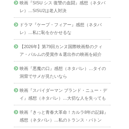
映画『SISU シス 復讐の血闘』感想（ネタバ
レ）…SISU2は老人対決
ドラマ『ケープ・フィアー』感想（ネタバ
レ）…私に恥をかかせるな
【2026年】第79回カンヌ国際映画祭のクィ
ア・パルムの受賞作＆選出作の映画を紹介
映画『悪魔の口』感想（ネタバレ）…タイの
洞窟でサメが見たいなら
映画『スパイダーマン ブランド・ニュー・デ
イ』感想（ネタバレ）…大切な人を失っても
映画『きっと青春大革命！カルラ8年の記録』
感想（ネタバレ）…私のトランス・バトン