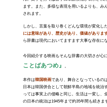
ます。また、多様な表現を用いるよりも、み
されます。
しかし、言葉を取り巻くどんな環境が変化し
には意味があり、歴史があり、価値がありま
ら辞書は現代においてますます大事な存在に
今回紹介する映画もそんな辞書の大切さが心
ことばあつめ』
。
本作は
韓国映画
であり、舞台となっているの
日本は韓国併合として朝鮮半島の地域を統治
っては事実上の侵略と同じ。生活は一変し、
の日本の統治は1945年まで約35年間も続きま