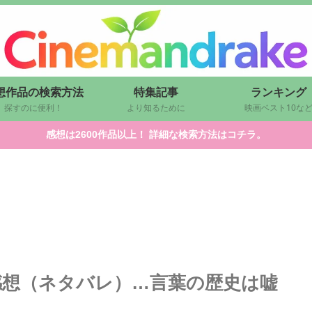
想作品の検索方法
特集記事
ランキング
探すのに便利！
より知るために
映画ベスト10な
感想は2600作品以上！ 詳細な検索方法はコチラ。
感想（ネタバレ）…言葉の歴史は嘘