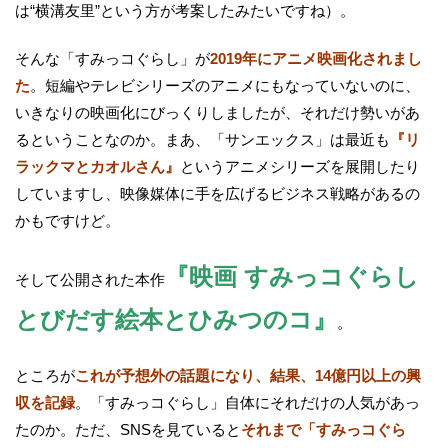
は“横溝友里”という方が考案したみたいですね）。
そんな「すみっコぐらし」が
2019年にアニメ映画化されまし
た
。短編やテレビシリーズのアニメにもなっていないのに、
いきなりの映画化にびっくりしましたが、それだけ勢いがあ
るということなのか。まあ、「サンエックス」は最近も
『リ
ラックマとカオルさん』
というアニメシリーズを展開したり
していますし、映像媒体に手を広げるビジネス戦略があるの
かもですけど。
『映画 すみっコぐらし
そして公開された本作
とびだす絵本とひみつのコ』
。
ところが
これが予想外の話題になり、結果、14億円以上の興
収を記録
。「すみっコぐらし」自体にそれだけの人気があっ
たのか。ただ、SNSを見ていると
それまで「すみっコぐら