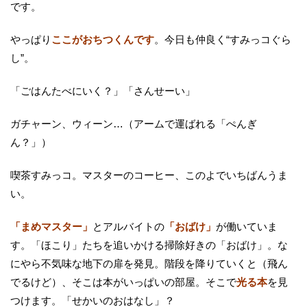
です。
やっぱり
ここがおちつくんです
。今日も仲良く“すみっコぐら
し”。
「ごはんたべにいく？」「さんせーい」
ガチャーン、ウィーン…（アームで運ばれる「ぺんぎ
ん？」）
喫茶すみっコ。マスターのコーヒー、このよでいちばんうま
い。
「まめマスター」
とアルバイトの
「おばけ」
が働いていま
す。「ほこり」たちを追いかける掃除好きの「おばけ」。な
にやら不気味な地下の扉を発見。階段を降りていくと（飛ん
でるけど）、そこは本がいっぱいの部屋。そこで
光る本
を見
つけます。「せかいのおはなし」？