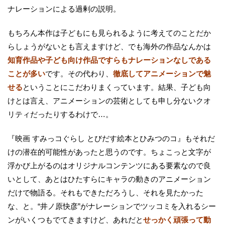
ナレーションによる過剰の説明。
もちろん本作は子どもにも見られるように考えてのことだか
らしょうがないとも言えますけど、でも海外の作品なんかは
知育作品や子ども向け作品ですらもナレーションなしである
ことが多い
です。その代わり、
徹底してアニメーションで魅
せる
ということにこだわりまくっています。結果、子ども向
けとは言え、アニメーションの芸術としても申し分ないクオ
リティだったりするわけで…。
『映画 すみっコぐらし とびだす絵本とひみつのコ』もそれだ
けの潜在的可能性があったと思うのです。ちょこっと文字が
浮かび上がるのはオリジナルコンテンツにある要素なので良
いとして、あとはひたすらにキャラの動きのアニメーション
だけで物語る。それもできただろうし、それを見たかった
な、と。“井ノ原快彦”がナレーションでツッコミを入れるシー
ンがいくつもでてきますけど、あれだと
せっかく頑張って動