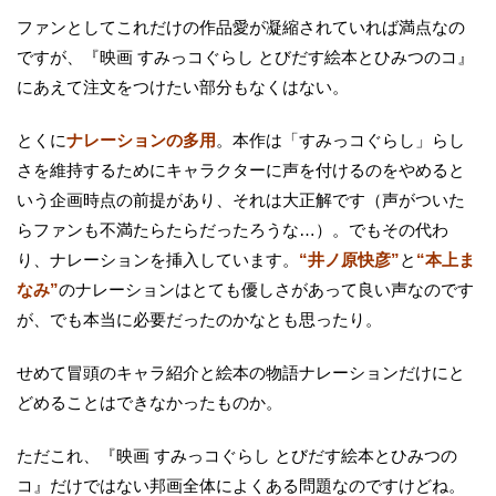
ファンとしてこれだけの作品愛が凝縮されていれば満点なの
ですが、『映画 すみっコぐらし とびだす絵本とひみつのコ』
にあえて注文をつけたい部分もなくはない。
とくに
ナレーションの多用
。本作は「すみっコぐらし」らし
さを維持するためにキャラクターに声を付けるのをやめると
いう企画時点の前提があり、それは大正解です（声がついた
らファンも不満たらたらだったろうな…）。でもその代わ
り、ナレーションを挿入しています。
“井ノ原快彦”
と
“本上ま
なみ”
のナレーションはとても優しさがあって良い声なのです
が、でも本当に必要だったのかなとも思ったり。
せめて冒頭のキャラ紹介と絵本の物語ナレーションだけにと
どめることはできなかったものか。
ただこれ、『映画 すみっコぐらし とびだす絵本とひみつの
コ』だけではない邦画全体によくある問題なのですけどね。