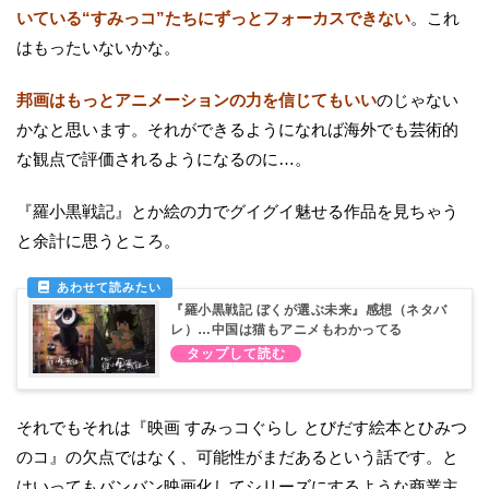
いている“すみっコ”たちにずっとフォーカスできない
。これ
はもったいないかな。
邦画はもっとアニメーションの力を信じてもいい
のじゃない
かなと思います。それができるようになれば海外でも芸術的
な観点で評価されるようになるのに…。
『羅小黒戦記』とか絵の力でグイグイ魅せる作品を見ちゃう
と余計に思うところ。
『羅小黒戦記 ぼくが選ぶ未来』感想（ネタバ
レ）…中国は猫もアニメもわかってる
それでもそれは『映画 すみっコぐらし とびだす絵本とひみつ
のコ』の欠点ではなく、可能性がまだあるという話です。と
はいってもバンバン映画化してシリーズにするような商業主