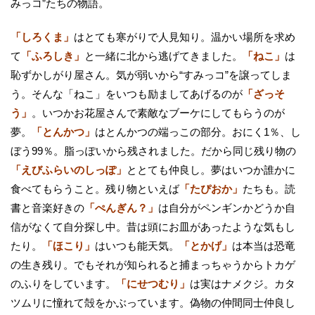
みっコ”たちの物語。
「しろくま」
はとても寒がりで人見知り。温かい場所を求め
て
「ふろしき」
と一緒に北から逃げてきました。
「ねこ」
は
恥ずかしがり屋さん。気が弱いから“すみっコ”を譲ってしま
う。そんな「ねこ」をいつも励ましてあげるのが
「ざっそ
う」
。いつかお花屋さんで素敵なブーケにしてもらうのが
夢。
「とんかつ」
はとんかつの端っこの部分。おにく1％、し
ぼう99％。脂っぽいから残されました。だから同じ残り物の
「えびふらいのしっぽ」
ととても仲良し。夢はいつか誰かに
食べてもらうこと。残り物といえば
「たぴおか」
たちも。読
書と音楽好きの
「ぺんぎん？」
は自分がペンギンかどうか自
信がなくて自分探し中。昔は頭にお皿があったような気もし
たり。
「ほこり」
はいつも能天気。
「とかげ」
は本当は恐竜
の生き残り。でもそれが知られると捕まっちゃうからトカゲ
のふりをしています。
「にせつむり」
は実はナメクジ。カタ
ツムリに憧れて殻をかぶっています。偽物の仲間同士仲良し