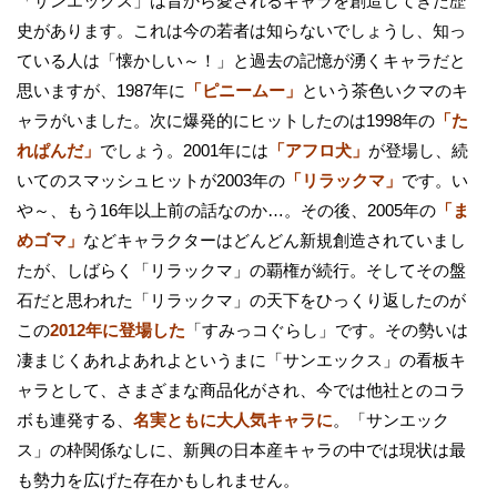
「サンエックス」は昔から愛されるキャラを創造してきた歴
史があります。これは今の若者は知らないでしょうし、知っ
ている人は「懐かしい～！」と過去の記憶が湧くキャラだと
思いますが、1987年に
「ピニームー」
という茶色いクマのキ
ャラがいました。次に爆発的にヒットしたのは1998年の
「た
れぱんだ」
でしょう。2001年には
「アフロ犬」
が登場し、続
いてのスマッシュヒットが2003年の
「リラックマ」
です。い
や～、もう16年以上前の話なのか…。その後、2005年の
「ま
めゴマ」
などキャラクターはどんどん新規創造されていまし
たが、しばらく「リラックマ」の覇権が続行。そしてその盤
石だと思われた「リラックマ」の天下をひっくり返したのが
この
2012年に登場した
「すみっコぐらし」です。その勢いは
凄まじくあれよあれよというまに「サンエックス」の看板キ
ャラとして、さまざまな商品化がされ、今では他社とのコラ
ボも連発する、
名実ともに大人気キャラに
。「サンエック
ス」の枠関係なしに、新興の日本産キャラの中では現状は最
も勢力を広げた存在かもしれません。