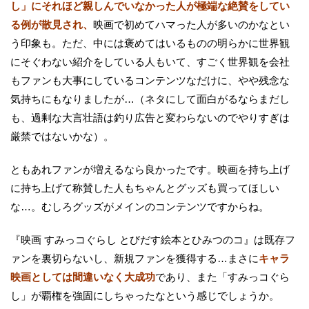
し」にそれほど親しんでいなかった人が極端な絶賛をしてい
る例が散見され、
映画で初めてハマった人が多いのかなとい
う印象も。ただ、中には褒めてはいるものの明らかに世界観
にそぐわない紹介をしている人もいて、すごく世界観を会社
もファンも大事にしているコンテンツなだけに、やや残念な
気持ちにもなりましたが…（ネタにして面白がるならまだし
も、過剰な大言壮語は釣り広告と変わらないのでやりすぎは
厳禁ではないかな）。
ともあれファンが増えるなら良かったです。映画を持ち上げ
に持ち上げて称賛した人もちゃんとグッズも買ってほしい
な…。むしろグッズがメインのコンテンツですからね。
『映画 すみっコぐらし とびだす絵本とひみつのコ』は既存フ
ァンを裏切らないし、新規ファンを獲得する…まさに
キャラ
映画としては間違いなく大成功
であり、また「すみっコぐら
し」が覇権を強固にしちゃったなという感じでしょうか。