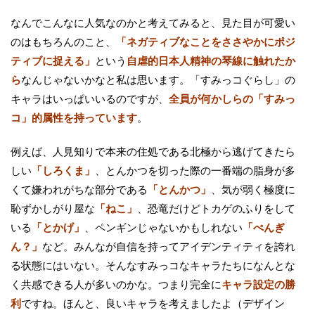
なんでこんなに人気なのかと考えてみると、見た目が可愛い
のはもちろんのこと、
「ネガティブなことをささやかにポジ
ティブに捉える」
という
自虐的日本人精神の琴線に触れたか
ら
なんじゃないかなと私は思います。「すみっコぐらし」の
キャラはいっぱいいるのですが、
全員が何かしらの「すみっ
コ」的属性を持っています
。
例えば、人見知りで本来の住処である北極から逃げてきたら
しい
「しろくま」
、とんかつを切った際の一番端の脂身が多
くて嫌われがちな部分である
「とんかつ」
、気が弱く極度に
恥ずかしがり屋な
「ねこ」
、恐竜だけどトカゲのふりをして
いる
「とかげ」
、ペンギンじゃないかもしれない
「ぺんぎ
ん？」
など。みんなが自信を持ってアイデンティティを誇れ
る状態にはいない。そんなすみっコなキャラたちになんとな
く共感できる人が多いのかな。つまり完全に
キャラ設定の勝
利
ですね。ほんと、良いキャラを考えましたよ（デザイン