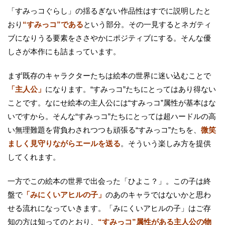
「すみっコぐらし」の揺るぎない作品性はすでに説明したと
おり
“すみっコ”である
という部分。その一見するとネガティ
ブになりうる要素をささやかにポジティブにする。そんな優
しさが本作にも詰まっています。
まず既存のキャラクターたちは絵本の世界に迷い込むことで
「主人公」
になります。“すみっコ”たちにとってはあり得ない
ことです。なにせ絵本の主人公には“すみっコ”属性が基本はな
いですから。そんな“すみっコ”たちにとっては超ハードルの高
い無理難題を背負わされつつも頑張る“すみっコ”たちを、
微笑
ましく見守りながらエールを送る
。そういう楽しみ方を提供
してくれます。
一方でこの絵本の世界で出会った「ひよこ？」。この子は終
盤で
「みにくいアヒルの子」
のあのキャラではないかと思わ
せる流れになっていきます。「みにくいアヒルの子」はご存
知の方は知ってのとおり、
“すみっコ”属性がある主人公の物