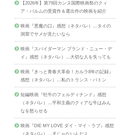
【2026年】第79回カンヌ国際映画祭のクィ
ア・パルムの受賞作＆選出作の映画を紹介
映画『悪魔の口』感想（ネタバレ）…タイの
洞窟でサメが見たいなら
映画『スパイダーマン ブランド・ニュー・デ
イ』感想（ネタバレ）…大切な人を失っても
映画『きっと青春大革命！カルラ8年の記録』
感想（ネタバレ）…私のトランス・バトン
短編映画『牡牛のフェルディナンド』感想
（ネタバレ）…平和主義のクィアな牛はみん
なを怒らせる
映画『DIE MY LOVE ダイ・マイ・ラブ』感想
（ネタバレ）…犬じゃないんだよ