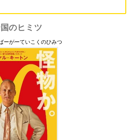
帝国のヒミツ
んばーがーていこくのひみつ