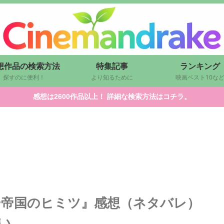
想作品の検索方法
特集記事
ランキング
探すのに便利！
より知るために
映画ベスト10な
感想は2600作品以上！ 詳細な検索方法はコチラ。
ー帝国のヒミツ』感想（ネタバレ）
い