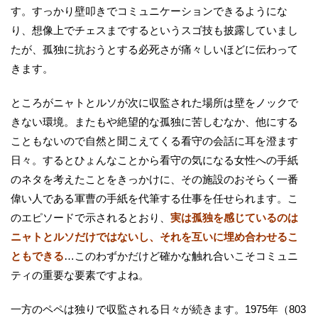
す。すっかり壁叩きでコミュニケーションできるようにな
り、想像上でチェスまでするというスゴ技も披露していまし
たが、孤独に抗おうとする必死さが痛々しいほどに伝わって
きます。
ところがニャトとルソが次に収監された場所は壁をノックで
きない環境。またもや絶望的な孤独に苦しむなか、他にする
こともないので自然と聞こえてくる看守の会話に耳を澄ます
日々。するとひょんなことから看守の気になる女性への手紙
のネタを考えたことをきっかけに、その施設のおそらく一番
偉い人である軍曹の手紙を代筆する仕事を任せられます。こ
のエピソードで示されるとおり、
実は孤独を感じているのは
ニャトとルソだけではないし、それを互いに埋め合わせるこ
ともできる
…このわずかだけど確かな触れ合いこそコミュニ
ティの重要な要素ですよね。
一方のペペは独りで収監される日々が続きます。1975年（803