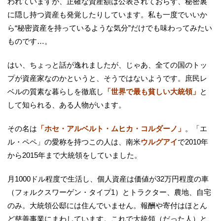
われていますが、正確な資産額は公表されておらず、秘密裏
に隠し持つ資産も発覚したりしています。私も一度でいいか
ら“秘密資産を持っているような気分”だけでも味わってみたい
ものです…。
はい、ちょっと話が逸れましたが、じゃあ、全ての国のトッ
プが資産家なのかというと、そうではないようです。庶民レ
ベルの質素な暮らしを徹底し
「世界で最も貧しい大統領」
と
して知られる、ある人物がいます。
その名は
「ホセ・アルベルト・ムヒカ・コルダーノ」
。「エ
ル・ペペ」の愛称を持つこの人は、南米
ウルグアイ
で2010年
から2015年まで大統領をしていました。
月1000ドル程度で生活し、個人資産は価値が32万円程度の車
（フォルクスワーゲン・タイプ1）とトラクター、農地、自宅
のみ。大統領公邸には住んでいません。報酬や寄付はほとん
ど慈善事業にまわしています。これで大統領（だった人）と