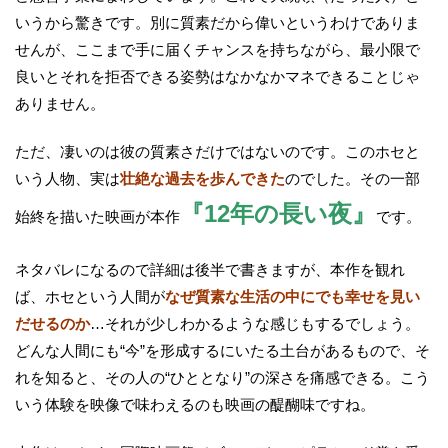
いうから驚きです。別に質素だから偉いというわけでありま
せんが、ここまで手に届くチャンスを持ちながら、最小限で
良いとそれを拒否できる姿勢はなかなかマネできることじゃ
ありません。
ただ、凄いのは彼の質素さだけではないのです。このホセと
いう人物、実は
壮絶な過去を歩んできた
のでした。その一部
『12年の長い夜』
始終を描いた映画が本作
です。
ネタバレになるので詳細は後半で書きますが、本作を観れ
ば、ホセという人間が
なぜ質素な生活の中にでも幸せを見い
だせるのか
…それが少しわかるような感じもするでしょう。
どんな人間にも“今”を形成するにいたる土台があるもので、そ
れを知ると、その人の“ひととなり”の深さを痛感できる。こう
いう体験を映像で味わえるのも映画の醍醐味ですね。