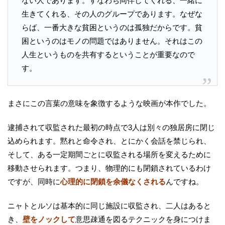
ない人であります。すなわち同伴してくれる、一緒に
生きてくれる、その人のグループであります。なぜな
らば、一番大きな貧困というのは孤独だからです。貧
困というのはモノの問題ではありません。それはこの
人生というものを共有するということが重要なので
す。
まさにこの言葉の意味を象徴するような映画が本作でした。
逮捕されて収監された最初の時点で3人は別々の独居房に閉じ
込められます。黙れと命令され、とにかく会話を禁じられ、
そして、ある一定期間ごとに収監される場所を変えるために
移動させられます。つまり、物理的にも閉鎖されているわけ
ですが、同時に
心理的に閉鎖を余儀なくされる
んですね。
ニャトとルソは基本的に同じ施設に収監され、二人はあると
き、
壁をノックして
意思疎通を図るテクニックを身につけま