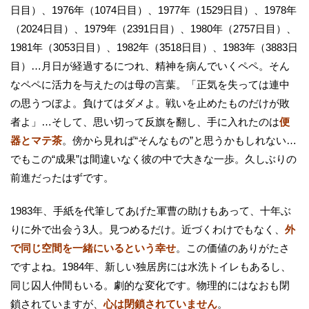
日目）、1976年（1074日目）、1977年（1529日目）、1978年
（2024日目）、1979年（2391日目）、1980年（2757日目）、
1981年（3053日目）、1982年（3518日目）、1983年（3883日
目）…月日が経過するにつれ、精神を病んでいくペペ。そん
なペペに活力を与えたのは母の言葉。「正気を失っては連中
の思うつぼよ。負けてはダメよ。戦いを止めたものだけが敗
者よ」…そして、思い切って反旗を翻し、手に入れたのは
便
器とマテ茶
。傍から見れば“そんなもの”と思うかもしれない…
でもこの“成果”は間違いなく彼の中で大きな一歩。久しぶりの
前進だったはずです。
1983年、手紙を代筆してあげた軍曹の助けもあって、十年ぶ
りに外で出会う3人。見つめるだけ。近づくわけでもなく、
外
で同じ空間を一緒にいるという幸せ
。この価値のありがたさ
ですよね。1984年、新しい独居房には水洗トイレもあるし、
同じ囚人仲間もいる。劇的な変化です。物理的にはなおも閉
鎖されていますが、
心は閉鎖されていません
。