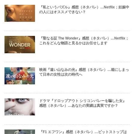
『私というパズル』感想（ネタバレ）…Netflix；妊娠中
の人にはオススメできない？
『聖なる証 The Wonder』感想（ネタバレ）…Netflix；
これをどんな物語と見るかはお任せします
映画『遠い山なみの光』感想（ネタバレ）…箱にしまっ
て日本の女性は次の時代へ
ドラマ『ドロップアウト シリコンバレーを騙した女』
感想（ネタバレ）…あなたの実績は真実ですか？
『F1 エフワン』感想（ネタバレ）…ピットストップは