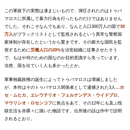
この軍政下の実態は凄まじいもので、弾圧されたのはトゥパ
マロスに所属して暴力行為を行ったものだけではありません
でした。それこそなんでもあり。なんと人口300万人の国で
30
万人
がブラックリストとして監視されるという異常な警察国
家体制が存在したというから驚きです。その膨大な国民を監
視するために
労働人口の20%
を治安組織に従事させたそう
で、もはや何のための国なのか目的意識すら失っています。
当然、国を出ていく人も多かったとか。
軍事独裁政権の誕生によってトゥパマロスは壊滅しました
が、本作はそのトゥパマロス関係者として逮捕された3人…
ホ
セ・ムヒカ、エレウテリオ・フェルナンデス・ウイドブロ、
マウリシオ・ロセンコフ
に焦点をあて、その12年にも及ぶ投
獄生活を赤裸々に描いた物語です。出所後の話は作中で説明
されるとおり。