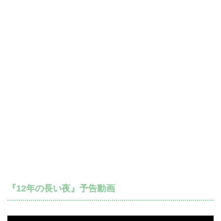
『12年の長い夜』予告動画