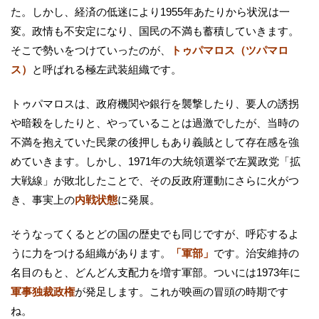
た。しかし、経済の低迷により1955年あたりから状況は一
変。政情も不安定になり、国民の不満も蓄積していきます。
そこで勢いをつけていったのが、
トゥパマロス（ツパマロ
ス）
と呼ばれる極左武装組織です。
トゥパマロスは、政府機関や銀行を襲撃したり、要人の誘拐
や暗殺をしたりと、やっていることは過激でしたが、当時の
不満を抱えていた民衆の後押しもあり義賊として存在感を強
めていきます。しかし、1971年の大統領選挙で左翼政党「拡
大戦線」が敗北したことで、その反政府運動にさらに火がつ
き、事実上の
内戦状態
に発展。
そうなってくるとどの国の歴史でも同じですが、呼応するよ
うに力をつける組織があります。
「軍部」
です。治安維持の
名目のもと、どんどん支配力を増す軍部。ついには1973年に
軍事独裁政権
が発足します。これが映画の冒頭の時期です
ね。