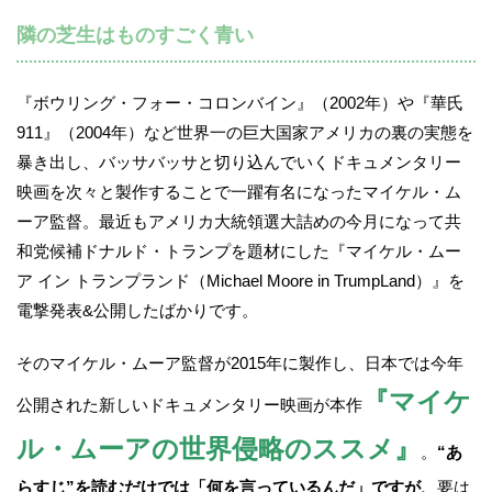
隣の芝生はものすごく青い
『ボウリング・フォー・コロンバイン』（2002年）や『華氏
911』（2004年）など世界一の巨大国家アメリカの裏の実態を
暴き出し、バッサバッサと切り込んでいくドキュメンタリー
映画を次々と製作することで一躍有名になったマイケル・ム
ーア監督。最近もアメリカ大統領選大詰めの今月になって共
和党候補ドナルド・トランプを題材にした『マイケル・ムー
ア イン トランプランド（Michael Moore in TrumpLand）』を
電撃発表&公開したばかりです。
そのマイケル・ムーア監督が2015年に製作し、日本では今年
『マイケ
公開された新しいドキュメンタリー映画が本作
ル・ムーアの世界侵略のススメ』
。
“あ
らすじ”を読むだけでは「何を言っているんだ」ですが、
要は