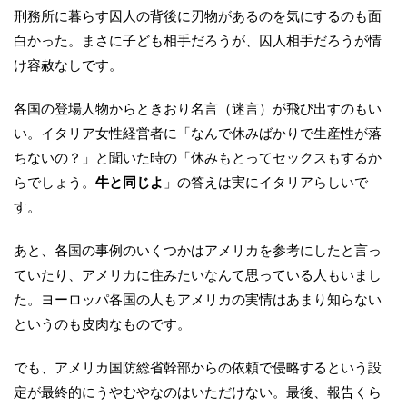
刑務所に暮らす囚人の背後に刃物があるのを気にするのも面
白かった。まさに子ども相手だろうが、囚人相手だろうが情
け容赦なしです。
各国の登場人物からときおり名言（迷言）が飛び出すのもい
い。イタリア女性経営者に「なんで休みばかりで生産性が落
ちないの？」と聞いた時の「休みもとってセックスもするか
らでしょう。
牛と同じよ
」の答えは実にイタリアらしいで
す。
あと、各国の事例のいくつかはアメリカを参考にしたと言っ
ていたり、アメリカに住みたいなんて思っている人もいまし
た。ヨーロッパ各国の人もアメリカの実情はあまり知らない
というのも皮肉なものです。
でも、アメリカ国防総省幹部からの依頼で侵略するという設
定が最終的にうやむやなのはいただけない。最後、報告くら