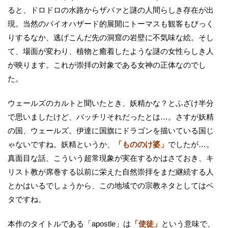
ると、ドロドロの水路からザバァと謎の人間らしき存在が出
現。当然のバイオハザード的展開にトーマスも観客もびっく
りするなか、逃げこんだ先の洞窟の岩壁に不気味な絵。そし
て、場面が変わり、植物と癒着したような謎の女性らしき人
が映ります。これが崇拝の対象である女神の正体なのでし
た。
ウェールズのカルトと聞いたとき、妖精かな？とふざけ半分
で思いましたけど、バッチリそれだったとは…。さすが妖精
の国、ウェールズ。伊達に国旗にドラゴンを描いている国じ
ゃないですね。妖精というか、
「もののけ婆」
でしたが…。
真面目な話、こういう超常現象が実在するかはさておき、キ
リスト教が席巻する以前に栄えた自然崇拝をまだ継続する人
とかはいるでしょうから、この地域での宗教ネタとしてはベ
タですね。
本作のタイトルである「apostle」は
「使徒」
という意味で、