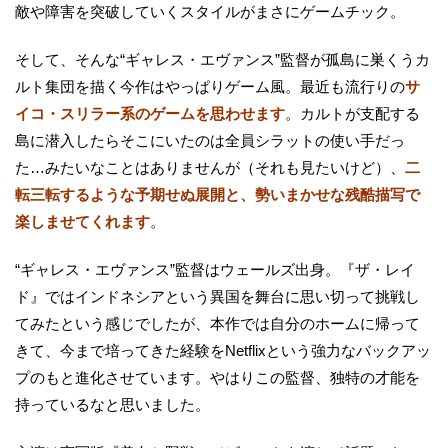
敵や障害を突破していくスタイルがまさにゲームチック。
そして、そんな“ギャレス・エヴァンス”監督が孤島に巣くうカ
ルト集団を描く今作はやっぱりゲーム風。最近も流行りの
サ
イコ・スリラー系のゲームを思わせます
。カルトが支配する
島に潜入したらそこにいたのは全員シラットの使い手だっ
た…みたいなことはありませんが（それも見たいけど）、
二
転三転するような予期せぬ展開と、勢いまかせな残酷描写で
楽しませてくれます
。
“ギャレス・エヴァンス”監督はウェールズ出身。『ザ・レイ
ド』ではインドネシアという異国を舞台に思い切って挑戦し
てみたという感じでしたが、本作では自分のホームに帰って
きて、今まで培ってきた経験をNetflixという強力なバックアッ
プのもと進化させています。やはりこの監督、独特の才能を
持っているなと思いました。