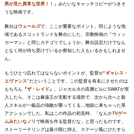
男が見た異常な世界！！」
みたいなキャッチコピーがつきそ
うな映画です。
舞台は
ウェールズ
で、ここが重要なポイント。同じような地
域であるスコットランドを舞台にした、宗教映画の『ウィッ
カーマン』と同じカテゴリでしょうか。舞台設定だけでなん
となく何が待ち受けているか察知した人もいるかもしれませ
ん。
もうひとつ忘れてはならないポイントが、監督が
“ギャレス・
エヴァンス”
だということです。この監督を有名にさせたのは
もちろん
『ザ・レイド』
。ジャカルタの高層ビルにSWATが突
入したら、そこは麻薬王が支配する場所で、次から次へと殺
人スキルが一級品の強敵が襲ってくる…地獄に来ちゃった系
アクションでした。私はこの作品の初見時、「なんか
TVゲー
ムみたいなノリ
で映画を作る監督だな」と思ったものです。
ストーリーテリングは最小限に抑え、ステージ風にひたすら