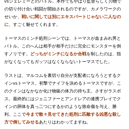
vsジェレミーとのバトル。本作でもやはり監督らしく刃物で
の切り付け合い戦闘が開始されるのですが、カメラワークの
せいか、
戦いに関しては別にエキスパートじゃない二人なの
に
、すごく魅せてくれます。
トーマスのミンチ処刑シーンでは、トーマスが血まみれ男と
バトル。このへんは相手が相手だけに完全にモンスターを倒
すノリです。
どっちがミンチになるか合戦
を制したのは、指
がなくなってもガッツはなくならないトーマスでした。
ラストは、マルコムを裏切り自分が支配者になろうとするク
インvsトーマス。初撃でナイフを決めるトーマスですが、こ
のクインはなかなか化け物級の体力の持ち主。さすがラスボ
ス。最終的にはジェニファーとアンドレアの連携プレイでク
インの胴体を真っ二つにするかのような致命傷を与え、勝
利。ここで
今まで散々見せてきた処刑に匹敵する凶悪な殺し
方で倒してみせる
あたりはわかってますね。