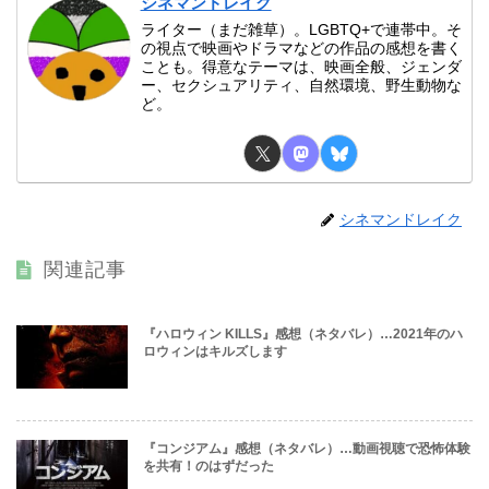
シネマンドレイク
ライター（まだ雑草）。LGBTQ+で連帯中。そ
の視点で映画やドラマなどの作品の感想を書く
ことも。得意なテーマは、映画全般、ジェンダ
ー、セクシュアリティ、自然環境、野生動物な
ど。
シネマンドレイク
関連記事
『ハロウィン KILLS』感想（ネタバレ）…2021年のハ
ロウィンはキルズします
『コンジアム』感想（ネタバレ）…動画視聴で恐怖体験
を共有！のはずだった