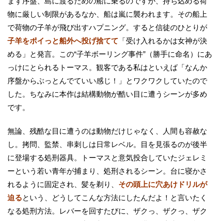
まず序盤、島に渡るための船に乗るのですが、持ち込める荷
物に厳しい制限があるなか、船は嵐に襲われます。その船上
で荷物の子羊が飛び出すハプニング。すると信徒のひとりが
子羊をポイっと船外へ投げ捨てて
「受け入れるかは女神が決
める」と発言。この“子羊ボーリング事件”（勝手に命名）にあ
っけにとられるトーマス。観客である私はといえば「なんか
序盤からぶっとんでていい感じ！」とワクワクしていたので
した。ちなみに本作は結構動物が酷い目に遭うシーンが多め
です。
無論、残酷な目に遭うのは動物だけじゃなく、人間も容赦な
し。拷問、監禁、串刺しは日常レベル。目を見張るのが後半
に登場する処刑器具。トーマスと意気投合していたジェレミ
ーという若い青年が捕まり、処刑されるシーン。台に寝かさ
れるように固定され、髪を剃り、
その頭上に穴あけドリルが
迫る
という、どうしてこんな方法にしたんだよ！と言いたく
なる処刑方法。レバーを回すたびに、ザクっ、ザクっ、ザク