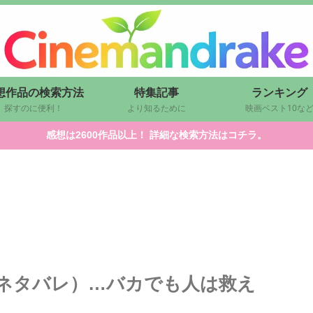
想作品の検索方法
特集記事
ランキング
探すのに便利！
より知るために
映画ベスト10な
感想は2600作品以上！ 詳細な検索方法はコチラ。
ネタバレ）…バカでも人は救え