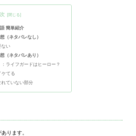
次
語 簡単紹介
感想（ネタバレなし）
要ない
感想（ネタバレあり）
）：ライフガードはヒーロー？
イケてる
なれていない部分
があります。