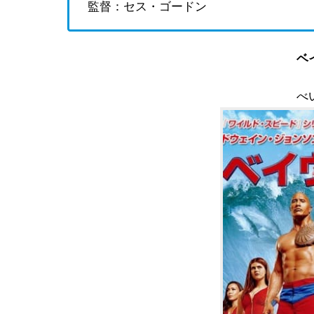
監督：セス・ゴードン
ベ
べ