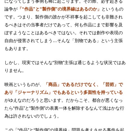
になってしまう事例も稀に起こります。その際、必ず起きる
論争が
「“作品”と“製作側”の境界線はあるのか」
というもの
です。つまり、製作側の誰かが不祥事を起こしても非難され
るべきはその当事者だけであって、何も作品にまで影響を及
ぼすようなことはあるべきではない。それでは創作や表現の
自由が侵害されてしまう…そんな「別物である」という主張
もあります。
しかし、現実ではそんな“別物”主張は通じるような状況ではあ
りません。
映画というものが、
「商品」であるだけでなく、「芸術」で
あり「ジャーナリズム」でもあるという多面性を持っている
がゆえなのだろうと思います。だからこそ、都合が悪くなっ
たら“作品”と“製作側”の表裏一体を解除するなんて浅はかな行
為は許されないのでしょう。
この「“作品”と“製作側”の境界線」問題を考えさせる事件を起