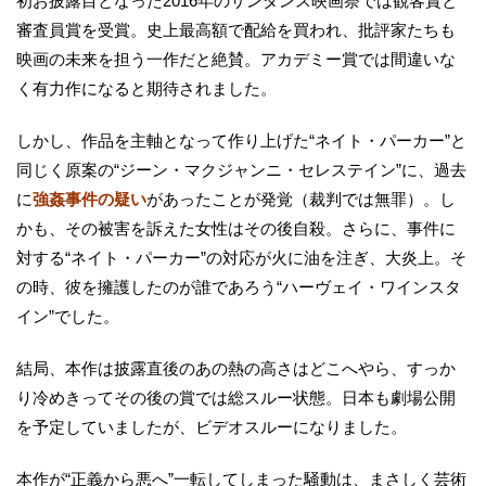
初お披露目となった2016年のサンダンス映画祭では観客賞と
審査員賞を受賞。史上最高額で配給を買われ、批評家たちも
映画の未来を担う一作だと絶賛。アカデミー賞では間違いな
く有力作になると期待されました。
しかし、作品を主軸となって作り上げた“ネイト・パーカー”と
同じく原案の“ジーン・マクジャンニ・セレステイン”に、過去
に
強姦事件の疑い
があったことが発覚（裁判では無罪）。し
かも、その被害を訴えた女性はその後自殺。さらに、事件に
対する“ネイト・パーカー”の対応が火に油を注ぎ、大炎上。そ
の時、彼を擁護したのが誰であろう“ハーヴェイ・ワインスタ
イン”でした。
結局、本作は披露直後のあの熱の高さはどこへやら、すっか
り冷めきってその後の賞では総スルー状態。日本も劇場公開
を予定していましたが、ビデオスルーになりました。
本作が“正義から悪へ”一転してしまった騒動は、まさしく芸術