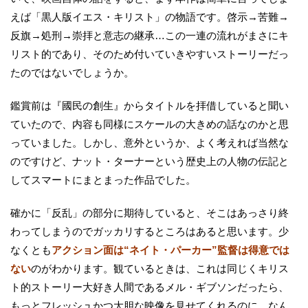
えば「黒人版イエス・キリスト」の物語です。啓示→苦難→
反旗→処刑→崇拝と意志の継承…この一連の流れがまさにキ
リスト的であり、そのため付いていきやすいストーリーだっ
たのではないでしょうか。
鑑賞前は『國民の創生』からタイトルを拝借していると聞い
ていたので、内容も同様にスケールの大きめの話なのかと思
っていました。しかし、意外というか、よく考えれば当然な
のですけど、ナット・ターナーという歴史上の人物の伝記と
してスマートにまとまった作品でした。
確かに「反乱」の部分に期待していると、そこはあっさり終
わってしまうのでガッカリするところはあると思います。少
なくとも
アクション面は“ネイト・パーカー”監督は得意では
ない
のがわかります。観ているときは、これは同じくキリス
ト的ストーリー大好き人間であるメル・ギブソンだったら、
もっとフレッシュかつ大胆な映像を見せてくれるのに…なん