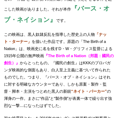
『バース・オ
こした映画がありました。それが本作
ブ・ネイション』
です。
この映画は、黒人奴隷反乱を指導した歴史上の人物
「ナッ
ト・ターナー」
を描いた作品です。原題の「The Birth of a
Nation」は、映画史に名を残すD・W・グリフィス監督による
1915年公開の無声映画
『The Birth of a Nation（邦題：國民の
創生）』
からとったもの。『國民の創生』はKKKのプロパガ
ンダ映画的な側面もあり、白人至上主義に基づいて作られた
ものでした。つまり、『バース・オブ・ネイション』はそれ
に対する明確なカウンターであり、しかも原案・製作・監
督・脚本・主演をつとめた黒人の新鋭
“ネイト・パーカー”
の
渾身の一作。まさに“作品”と“製作側”が表裏一体で繰り出す強
烈な一撃…になったはずでした。