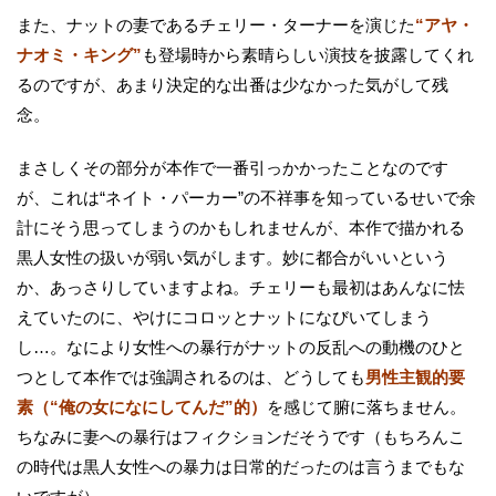
また、ナットの妻であるチェリー・ターナーを演じた
“アヤ・
ナオミ・キング”
も登場時から素晴らしい演技を披露してくれ
るのですが、あまり決定的な出番は少なかった気がして残
念。
まさしくその部分が本作で一番引っかかったことなのです
が、これは“ネイト・パーカー”の不祥事を知っているせいで余
計にそう思ってしまうのかもしれませんが、本作で描かれる
黒人女性の扱いが弱い気がします。妙に都合がいいという
か、あっさりしていますよね。チェリーも最初はあんなに怯
えていたのに、やけにコロッとナットになびいてしまう
し…。なにより女性への暴行がナットの反乱への動機のひと
つとして本作では強調されるのは、どうしても
男性主観的要
素（“俺の女になにしてんだ”的）
を感じて腑に落ちません。
ちなみに妻への暴行はフィクションだそうです（もちろんこ
の時代は黒人女性への暴力は日常的だったのは言うまでもな