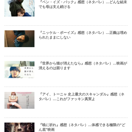
『ベン・イズ・バック』感想（ネタバレ）…どんな結末
でも母は支え続ける
『ニッケル・ボーイズ』感想（ネタバレ）…正義は埋め
られたままにしない
『世界から猫が消えたなら』感想（ネタバレ）…映画が
消えるのは困ります
『アイ、トーニャ 史上最大のスキャンダル』感想（ネ
タバレ）…これがファッキン真実よ
『暁に祈れ』感想（ネタバレ）…体感できる極限の“ど
ん底”映画