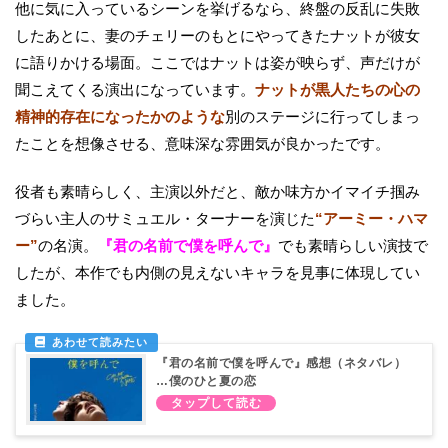
他に気に入っているシーンを挙げるなら、終盤の反乱に失敗
したあとに、妻のチェリーのもとにやってきたナットが彼女
に語りかける場面。ここではナットは姿が映らず、声だけが
聞こえてくる演出になっています。
ナットが黒人たちの心の
精神的存在になったかのような
別のステージに行ってしまっ
たことを想像させる、意味深な雰囲気が良かったです。
役者も素晴らしく、主演以外だと、敵か味方かイマイチ掴み
づらい主人のサミュエル・ターナーを演じた
“アーミー・ハマ
ー”
の名演。
『君の名前で僕を呼んで』
でも素晴らしい演技で
したが、本作でも内側の見えないキャラを見事に体現してい
ました。
『君の名前で僕を呼んで』感想（ネタバレ）
…僕のひと夏の恋