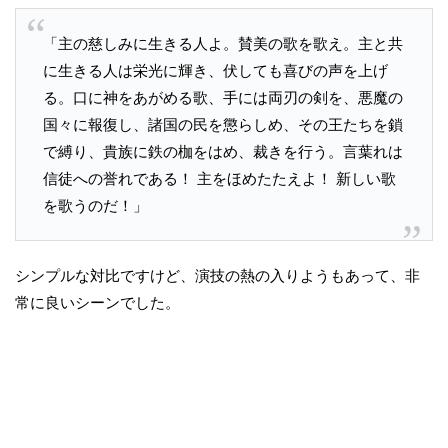
「主の慈しみに生きる人よ。賛美の歌を歌え。主と共
に生きる人は栄光に輝き、伏しても喜びの声を上げ
る。口に神をあがめる歌、手には両刃の剣を、悪魔の
国々に報復し、諸国の民を懲らしめ、その王たちを鎖
で縛り、貴族に鉄の枷をはめ、裁きを行う。言葉れは
信徒への誉れである！ 主をほめたたえよ！ 新しい歌
を歌うのだ！」
シンプルな対比ですけど、演技の熱の入りようもあって、非
常に良いシーンでした。