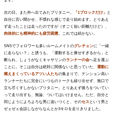
次の日。また外へ出てみたブリタニー。
「1ブロックだけ」
と
自分に言い聞かせ、不慣れな感じで走り始めます。とりあえ
ず走ったことは走ったのですが（すごく短い距離だけど）、
肉体的にも精神的にも疲労困憊
。これでは続かない。
SNSでフォロワーも多いルームメイトの
グレチェン
に「一緒
に走らない？」と誘うも、「運動すると痩せすぎるから」と
断られ、しょうがなくキャサリンの
ランナーの会
へ足を運ぶ
ことに。そこは自分は絶対に関係ないと思っていた、
運動に
燃えまくっているアツい人たち
の集まりで、テンション高い
ランナーたちに完全にいつものトークも繰り出せず、無口で
立ち尽くすしかないブリタニー。とりあえず後ろをついてい
って走り出すも、無論、ついてはいけません。ただ、自分と
同じようによろよろな男に追いつくと、その
セス
という男と
ゼェゼェ会話しながらなんとか3キロを走りきりました。