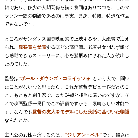
軸であり、多少の人間関係を描く側面はありつつも、このマ
ラソン一筋の物語であるのは事実。まあ、特段、特殊な作品
でもないです。
ところがサンダンス国際映画祭で上映するや、大絶賛で迎え
られ、
観客賞を受賞
するほどの高評価。老若男女問わず誰で
も感動できるストーリーに、心を鷲掴みにされた人が続出し
たのでした。
監督は
“ポール・ダウンズ・コライッツォ”
という人で、聞い
たことがないなと思ったら、これが監督デビュー作だとのこ
と。もともと劇作家で、まだ34歳と相当に若いのですが、そ
れで映画監督一発目でこの評価ですから、素晴らしい才能で
す。なんでも
監督の友人をモデルにした実話に基づいた物語
なんだとか。
主人公の女性を演じるのは、
“ジリアン・ベル”
です。彼女は