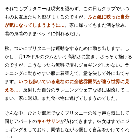
それでもブリタニーは現実を認めず、この日もクラブでいつ
もの女友達たちと遊びまくるのですが、
ふと鏡に映った自分
が気になってしまうように…
。家に帰ってもまだ酒を飲み、
着の身着のままベッドに倒れるだけ。
秋。ついにブリタニーは運動をするために動き出します。し
かし、月129ドルのジムという高額さに驚き、さっそく挫ける
のですが、こうなったら無料で済むジョギングしかない。ラ
ンニングに動きやすい服に着替えて、意を決して外に出てみ
ます。
いつも歩いている道なのに全然雰囲気が違う世界に見
える…。
反射した自分のランニングウェアな姿に困惑してし
まい、家に退却。また食べ物に逃げてしまうのでした。
そんな中、ひとり部屋でなくブリタニーの泣き声を気にして
同じアパートの
キャサリン
が訪ねてきます。彼女はすでにジ
ョギングをしており、同情しながら優しく言葉をかけてくれ
ます。