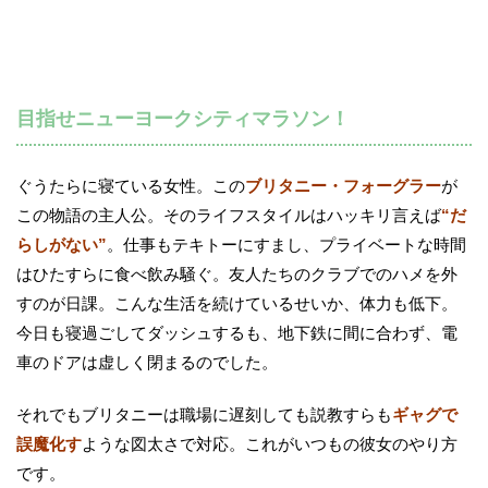
目指せニューヨークシティマラソン！
ぐうたらに寝ている女性。この
ブリタニー・フォーグラー
が
この物語の主人公。そのライフスタイルはハッキリ言えば
“だ
らしがない”
。仕事もテキトーにすまし、プライベートな時間
はひたすらに食べ飲み騒ぐ。友人たちのクラブでのハメを外
すのが日課。こんな生活を続けているせいか、体力も低下。
今日も寝過ごしてダッシュするも、地下鉄に間に合わず、電
車のドアは虚しく閉まるのでした。
それでもブリタニーは職場に遅刻しても説教すらも
ギャグで
誤魔化す
ような図太さで対応。これがいつもの彼女のやり方
です。