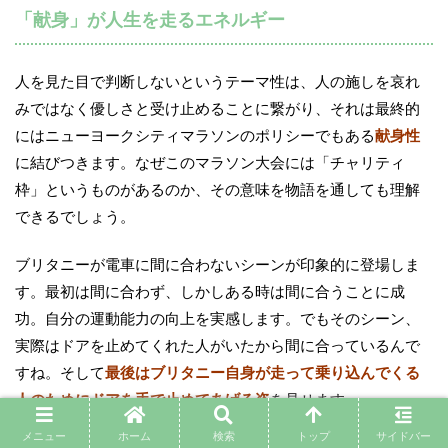
「献身」が人生を走るエネルギー
人を見た目で判断しないというテーマ性は、人の施しを哀れ
みではなく優しさと受け止めることに繋がり、それは最終的
にはニューヨークシティマラソンのポリシーでもある
献身性
に結びつきます。なぜこのマラソン大会には「チャリティ
枠」というものがあるのか、その意味を物語を通しても理解
できるでしょう。
ブリタニーが電車に間に合わないシーンが印象的に登場しま
す。最初は間に合わず、しかしある時は間に合うことに成
功。自分の運動能力の向上を実感します。でもそのシーン、
実際はドアを止めてくれた人がいたから間に合っているんで
すね。そして
最後はブリタニー自身が走って乗り込んでくる
人のためにドアを手で止めてあげる姿
を見せます。
メニュー
ホーム
検索
トップ
サイドバー
この一連の変化からも、本作がただのスポーツを題材にした