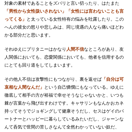
対象の素材であることをズバリと言い切ったり、はたまた
「男性から女性扱いされない」「女性には言わないことも言
ってくる」
と太っている女性特有の悩みを吐露したり。この
へんの彼女の怒りや悲しみは、同じ境遇の人なら痛いほどわ
かる部分だと思います。
それゆえにブリタニーはかなり
人間不信
なところがあり、友
人関係においても、恋愛関係においても、他者を信用するの
にとても回り道をしてしまいます。
その他人不信は攻撃性にもつながり、裏を返せば
「自分は可
哀相な人間なんだ」
という自己憐憫にもなっている。ゆえに
徹底して相手の方が裕福で幸せそうなじゃないかと、いつも
棘が言葉から飛び出すわけです。キャサリンもなんかおカネ
持ってそうでジョギングして健康そうだし、セスはゲイのパ
ートナーとハッピーに暮らしているみたいだし、ジャーンな
んて呑気で世間の苦しさなんて全然わかっていない奴だ、