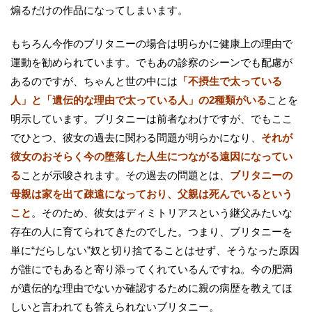
煽るだけの作品になってしまいます。
もちろん今作のブリタニーの場合は明らかに健康上の理由で
運動を勧められています。でもあの診察のシーンでも配慮が
あるのですが、ちゃんと世の中には
「不摂生で太っている
人」と「遺伝的な理由で太っている人」の2種類がいる
ことを
明示しています。ブリタニーは前者なわけですが、でもここ
でひとつ、彼女の過去に関わる問題が明らかになり、
それが
彼女のおそらく今の堕落した人生につながる遠因になってい
る
ことが示唆されます。その過去の問題とは、
ブリタニーの
母親は家を出て疎遠になっており、父親は死んでいるという
こと
。そのため、彼女はディミトリアスという継父みたいな
存在の人に育てられてきたのでした。つまり、ブリタニーを
単に“だらしない”奴と切り捨てることはせず、そうなった原因
が誰にでもあると寄り添ってくれているんですね。今の肥満
が遺伝的な理由でないか確認するために親の病歴を教えてほ
しいと言われても答えられないブリタニー。