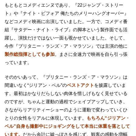
もともとコメディエンヌであり、『22ジャンプ・ストリー
ト』や『ナイト・ビフォア 俺たちのメリーハングオーバー』
などコメディ映画に出演していました。一方で、コメディ番
組『サタデー・ナイト・ライブ』の脚本という製作面でも活
躍し、演技だけではない一面も覗かせていました。そして、
今作『ブリタニー・ランズ・ア・マラソン』では主演の他に
製作総指揮としても参加
。まさに全速力で映画を自ら引っ張
っています。
そのかいあって、『ブリタニー・ランズ・ア・マラソン』は
間違いなく“ジリアン・ベル”の
ベストアクト
を披露していま
す。最初はかなりだらしない肉体を惜しげもなく見せている
のですが、ちゃんと運動の過程でシェイプアップしていき、
さながらリアリティーショーのように運動で変わっていくひ
とりの女性をリアルに体現しています。
もちろん“ジリアン・
ベル”自身も撮影中にジョギングをして本当に体重を落として
います。
だから余計に嘘っぽさを感じず、観客の感動を増幅