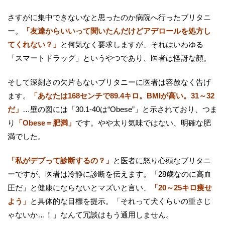
さすがに集中できないなと思ったのか病院へ行ったブリタニ
ー。
「友達からいいって聞いたんだけどアデロールを処方し
てくれない？」
と何気なく要求しますが、それはいわゆる
「スマートドラッグ」というやつであり、医者は怪訝な顔。
そして深刻さの欠片もないブリタニーに医者は容赦なく告げ
ます。
「あなたは168センチで89.4キロ。BMIが高い。31～32
だ」
…壁の図には「30.1-40は“Obese”」と示されており、つま
り
「Obese＝肥満」
です。やや太り気味ではない、明確な肥
満でした。
「私がデブって診断するの？」
と医者に怒り心頭なブリタニ
ーですが、医者は冷静に診断を伝えます。「28歳なのに高血
圧だ」と健康にならないとマズいと言い、
「20～25キロ痩せ
よう」
と具体的な目標を提示。「それって犬くらいの重さじ
ゃないか…！」なんて冗談はもう通用しません。