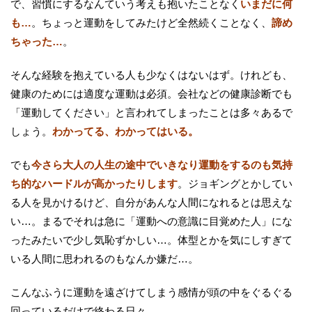
で、習慣にするなんていう考えも抱いたことなく
いまだに何
も…
。ちょっと運動をしてみたけど全然続くことなく、
諦め
ちゃった…
。
そんな経験を抱えている人も少なくはないはず。けれども、
健康のためには適度な運動は必須。会社などの健康診断でも
「運動してください」と言われてしまったことは多々あるで
しょう。
わかってる、わかってはいる。
でも
今さら大人の人生の途中でいきなり運動をするのも気持
ち的なハードルが高かったりします
。ジョギングとかしてい
る人を見かけるけど、自分があんな人間になれるとは思えな
い…。まるでそれは急に「運動への意識に目覚めた人」にな
ったみたいで少し気恥ずかしい…。体型とかを気にしすぎて
いる人間に思われるのもなんか嫌だ…。
こんなふうに運動を遠ざけてしまう感情が頭の中をぐるぐる
回っているだけで終わる日々。