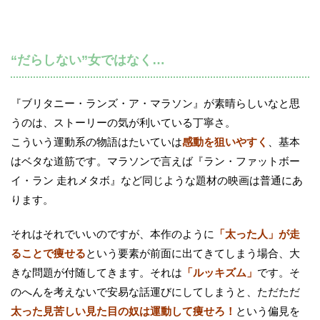
“だらしない”女ではなく…
『ブリタニー・ランズ・ア・マラソン』が素晴らしいなと思
うのは、ストーリーの気が利いている丁寧さ。
こういう運動系の物語はたいていは
感動を狙いやすく
、基本
はベタな道筋です。マラソンで言えば『ラン・ファットボー
イ・ラン 走れメタボ』など同じような題材の映画は普通にあ
ります。
それはそれでいいのですが、本作のように
「太った人」が走
ることで痩せる
という要素が前面に出てきてしまう場合、大
きな問題が付随してきます。それは
「ルッキズム」
です。そ
のへんを考えないで安易な話運びにしてしまうと、ただただ
太った見苦しい見た目の奴は運動して痩せろ！
という偏見を