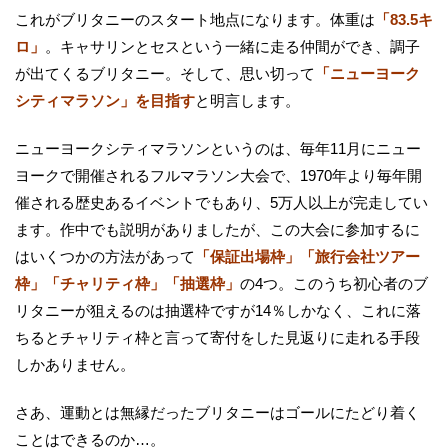
これがブリタニーのスタート地点になります。体重は
「83.5キ
ロ」
。キャサリンとセスという一緒に走る仲間ができ、調子
が出てくるブリタニー。そして、思い切って
「ニューヨーク
シティマラソン」を目指す
と明言します。
ニューヨークシティマラソンというのは、毎年11月にニュー
ヨークで開催されるフルマラソン大会で、1970年より毎年開
催される歴史あるイベントでもあり、5万人以上が完走してい
ます。作中でも説明がありましたが、この大会に参加するに
はいくつかの方法があって
「保証出場枠」「旅行会社ツアー
枠」「チャリティ枠」「抽選枠」
の4つ。このうち初心者のブ
リタニーが狙えるのは抽選枠ですが14％しかなく、これに落
ちるとチャリティ枠と言って寄付をした見返りに走れる手段
しかありません。
さあ、運動とは無縁だったブリタニーはゴールにたどり着く
ことはできるのか…。