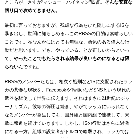
ところが、さすが“マシュー・ハイネマン”監督。
そんな安直な
切り口で攻めてきません
。
最初に言っておきますが、残虐な行為をひた隠しにするISを
暴き出し、世間に知らしめる…このRBSSの目的は素晴らしい
ことです。私なんかにはとても無理な、勇気のある偉大な行
動だと思います。でも、やっていることが正しいからといっ
て、
やったことでもたらされる結果が良いものになるとは限
らない
んですね。
RBSSのメンバーたちは、相次ぐ処刑などISに支配されたラッ
カの悲惨な現状を、FacebookやTwitterなどSNSという現代の
武器を駆使して世界に伝えます。それはまさに21世紀のジャ
ーナリズム。彼等の弾圧は続き、やがてラッカにいられなく
なるメンバーが発生しても、国外組と国内組で連携して、果
敢に報道を続けていきます。しかし、ISの行動はさらに過激
になる一方。組織の設立者がトルコで暗殺され、ラッカでは