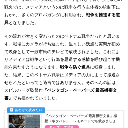
戦火では、メディアというのは戦争を行う主体者の統制下に
おかれ、多くのプロパガンダに利用され、
戦争を推進する道
具
となりました。
その流れが大きく変わったのはベトナム戦争だったと思いま
す。戦場にカメラが持ち込まれ、生々しい残虐な実態が初め
て映像として一般市民のテレビで放映されました。これによ
りメディアは戦争という行為を忌避する感情を呼び起こす機
能を果たすようになります。
戦争を防ぐ道具
に転身しまし
た。結果、このベトナム戦争はメディアの力によって撤退さ
せられたといっても過言ではありません。そのへんの話は、
スピルバーグ監督作
『ペンタゴン・ペーパーズ 最高機密文
書』
でも描かれていました。
『ペンタゴン・ペーパーズ 最高機密文書』感
想（ネタバレ）…レモネードでも飲みましょ
う