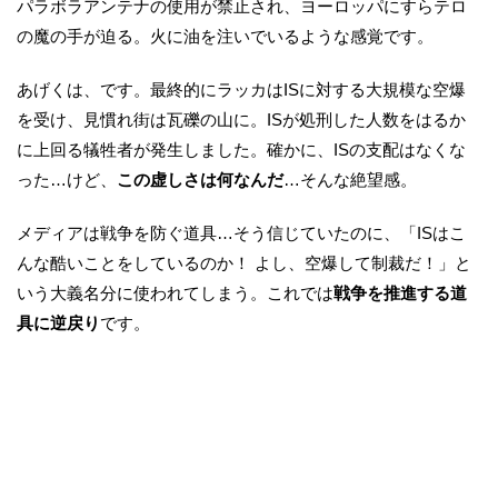
パラボラアンテナの使用が禁止され、ヨーロッパにすらテロ
の魔の手が迫る。火に油を注いでいるような感覚です。
あげくは、です。最終的にラッカはISに対する大規模な空爆
を受け、見慣れ街は瓦礫の山に。ISが処刑した人数をはるか
に上回る犠牲者が発生しました。確かに、ISの支配はなくな
った…けど、
この虚しさは何なんだ
…そんな絶望感。
メディアは戦争を防ぐ道具…そう信じていたのに、「ISはこ
んな酷いことをしているのか！ よし、空爆して制裁だ！」と
いう大義名分に使われてしまう。これでは
戦争を推進する道
具に逆戻り
です。