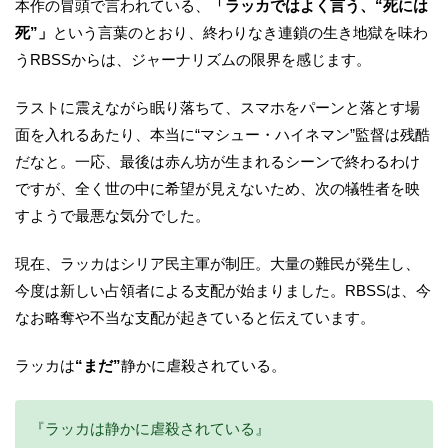
本作の冒頭で言われている、
「ラッカではよく言う、“死には
死”」
という言葉のとおり、終わりなき連鎖の生き地獄を味わ
うRBSSからは、ジャーナリズムの限界を感じます。
ラストに震えながら眠り落ちて、スマホをパーンと落とす場
面を入れるあたり、本当に“マシュー・ハイネマン”監督は残酷
だなと。一応、最後は赤ん坊が生まれるシーンで終わるわけ
ですが、全く世の中に希望が見えないため、次の犠牲者を映
すようで最悪な気分でした。
現在、ラッカはシリア民主軍が制圧。大量の難民が発生し、
今度は新しい占領者による支配が始まりました。RBSSは、今
なお略奪や不当な支配が起きていると伝えています。
ラッカは
“まだ”
静かに虐殺されている。
『ラッカは静かに虐殺されている』