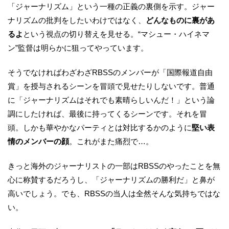
「ジャーナリズム」という一種の正義の裏側を示す。ジャー
ナリズムの批判をしたいわけではなく、
どんなものに裏があ
るよ
という視点の切り替えを見せる。“マシュー・ハイネマ
ン”監督は明らかに狙ってやっています。
そうでなければわざわざRBSSのメンバーが「国際報道自由
賞」を授与されるシーンを冒頭で見せたりしないです。普通
に「ジャーナリズムはそれでも素晴らしいんだ！」という論
調にしたければ、最後に持ってくるシーンです。それを冒
頭。しかも華やかなパーティとは対比するかのように
堅い表
情のメンバーの顔
。これがまた痛烈で…。
きっと海外のジャーナリストの一部はRBSSのやったことを無
心に称賛するだろうし、「ジャーナリズムの勝利だ」と鼻が
高いでしょう。でも、RBSSの当人は全然そんな気持ちではな
い。