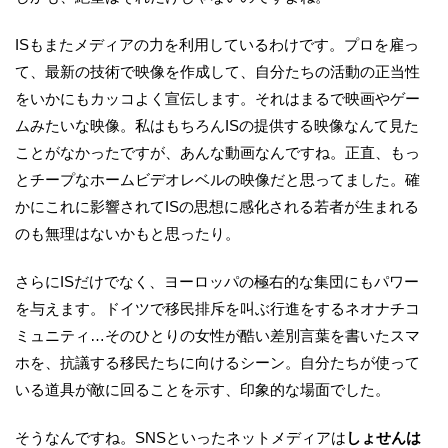
ISもまたメディアの力を利用しているわけです。プロを雇っ
て、最新の技術で映像を作成して、自分たちの活動の正当性
をいかにもカッコよく宣伝します。それはまるで映画やゲー
ムみたいな映像。私はもちろんISの提供する映像なんて見た
ことがなかったですが、あんな動画なんですね。正直、もっ
とチープなホームビデオレベルの映像だと思ってました。確
かにこれに影響されてISの思想に感化される若者が生まれる
のも無理はないかもと思ったり。
さらにISだけでなく、ヨーロッパの極右的な集団にもパワー
を与えます。ドイツで移民排斥を叫ぶ行進をするネオナチコ
ミュニティ…そのひとりの女性が酷い差別言葉を書いたスマ
ホを、抗議する移民たちに向けるシーン。自分たちが使って
いる道具が敵に回ることを示す、印象的な場面でした。
そうなんですね。SNSといったネットメディアは
しょせんは