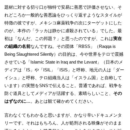
題材に対する切り口が独特で安易に善悪で評価させない、そ
れどころか一般的な善悪論をひっくり返すようなスタイルが
特徴の彼ですが、メキシコ麻薬戦争の次にターゲットにした
のが、本作の「ラッカは静かに虐殺されている」でした。最
初は「なんだ、この邦題？」と思ったのですが、これは
実在
の組織の名前
なんですね。その団体「RBSS」（Raqqa is
Being Slaughtered Silently）の目的は、今や世界をテロで震撼
させている「Islamic State in Iraq and the Levant」（日本のメ
ディアは「IS」や「ISIL」「ISIS」と呼称、地元の人は「ダー
イシュ」と呼称、テロ組織当人は「イスラム国」と自称して
います）の実態をSNSで伝えること。普通であれば、戦争を
防ぐ道具としてメディアが活躍する、素晴らしいこと、
その
はずなのに…
。あとは観て確かめてください。
言わなくてもわかると思いますが、かなり辛いドキュメンタ
リーです。それはもちろん、人が処刑される映像がそのまま