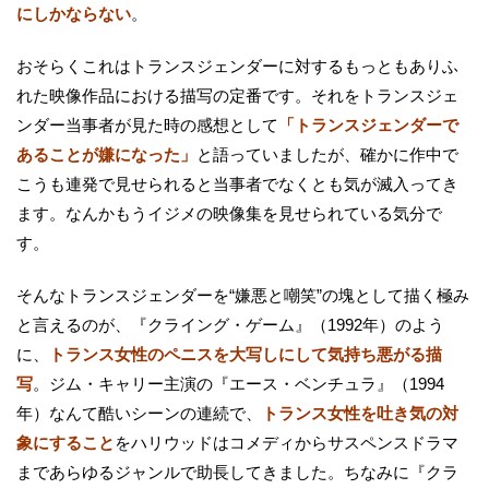
にしかならない
。
おそらくこれはトランスジェンダーに対するもっともありふ
れた映像作品における描写の定番です。それをトランスジェ
ンダー当事者が見た時の感想として
「トランスジェンダーで
あることが嫌になった」
と語っていましたが、確かに作中で
こうも連発で見せられると当事者でなくとも気が滅入ってき
ます。なんかもうイジメの映像集を見せられている気分で
す。
そんなトランスジェンダーを“嫌悪と嘲笑”の塊として描く極み
と言えるのが、『クライング・ゲーム』（1992年）のよう
に、
トランス女性のペニスを大写しにして気持ち悪がる描
写
。ジム・キャリー主演の『エース・ベンチュラ』（1994
年）なんて酷いシーンの連続で、
トランス女性を吐き気の対
象にすること
をハリウッドはコメディからサスペンスドラマ
まであらゆるジャンルで助長してきました。ちなみに『クラ