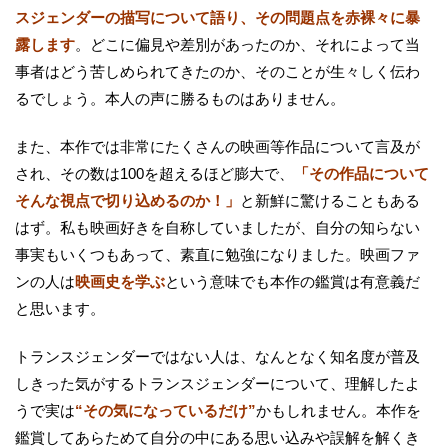
スジェンダーの描写について語り、その問題点を赤裸々に暴
露します
。どこに偏見や差別があったのか、それによって当
事者はどう苦しめられてきたのか、そのことが生々しく伝わ
るでしょう。本人の声に勝るものはありません。
また、本作では非常にたくさんの映画等作品について言及が
され、その数は100を超えるほど膨大で、
「その作品について
そんな視点で切り込めるのか！」
と新鮮に驚けることもある
はず。私も映画好きを自称していましたが、自分の知らない
事実もいくつもあって、素直に勉強になりました。映画ファ
ンの人は
映画史を学ぶ
という意味でも本作の鑑賞は有意義だ
と思います。
トランスジェンダーではない人は、なんとなく知名度が普及
しきった気がするトランスジェンダーについて、理解したよ
うで実は
“その気になっているだけ”
かもしれません。本作を
鑑賞してあらためて自分の中にある思い込みや誤解を解くき