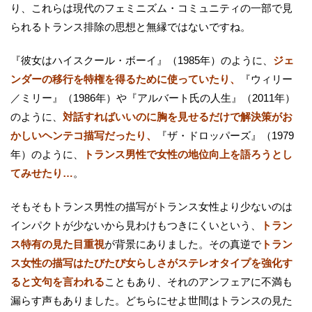
り、これらは現代のフェミニズム・コミュニティの一部で見
られるトランス排除の思想と無縁ではないですね。
『彼女はハイスクール・ボーイ』（1985年）のように、
ジェ
ンダーの移行を特権を得るために使っていたり、
『ウィリー
／ミリー』（1986年）や『アルバート氏の人生』（2011年）
のように、
対話すればいいのに胸を見せるだけで解決策がお
かしいヘンテコ描写だったり、
『ザ・ドロッパーズ』（1979
年）のように、
トランス男性で女性の地位向上を語ろうとし
てみせたり…
。
そもそもトランス男性の描写がトランス女性より少ないのは
インパクトが少ないから見わけもつきにくいという、
トラン
ス特有の見た目重視
が背景にありました。その真逆で
トラン
ス女性の描写はたびたび女らしさがステレオタイプを強化す
ると文句を言われる
こともあり、それのアンフェアに不満も
漏らす声もありました。どちらにせよ世間はトランスの見た