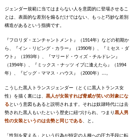
ジェンダー規範に当てはまらない人を意図的に登場させるこ
とは、表面的な差別を煽るだけではない、もっと巧妙な差別
構造があるという指摘です。
『フロリダ・エンチャントメント』（1914年）などの初期か
ら、『イン・リビング・カラー』（1990年）、『ミセス・ダ
ウト』（1993年）、『マリード・ウィズ・チルドレン』
（1994年）、『ミックス・ナッツ イブに逢えたら』（1994
年）、『ビッグ・ママス・ハウス』（2000年）…。
こうした黒人トランスジェンダー（とくに黒人トランス女
性）を描く裏には、
黒人が女装すれば脅威が笑いの対象にな
る
という意図もあると説明されます。それは奴隷時代には去
勢された黒人もいたという歴史に紐づけられ、つまり
黒人男
性の女装というのは去勢と同じである
、と。
「性別を変える」という行為が特定の人種への圧力手段に転