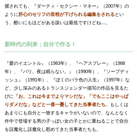
擢されても、『ダーティ・セクシー・マネー』（2007年）の
ように
肝心のセリフの音程が下げられる編集をされる
とい
う、酷いにもほどがある扱いは最低ですけどね…。
新時代の到来；自分で作る！
『愛のイエントル』（1983年）、『ヘアスプレー』（1988
年）、『パリ。夜は眠らない。』（1990年）、『ソープディ
ッシュ』（1991年）、『ぼくのバラ色の人生』（1997年）な
ど、少し深みのあるトランスジェンダー描写の作品を見るた
びに
「お、これは今までよりマシだな」「でもここはやっぱ
りダメだな」などと一喜一憂してきた当事者たち
。もしくは
あまりにも自分と一致するキャラがいないので、なんとなく
作中で登場する男の子っぽい女の子とかに重ねることで自分
を誤魔化し誤魔化し慰めてきた当事者たちも。