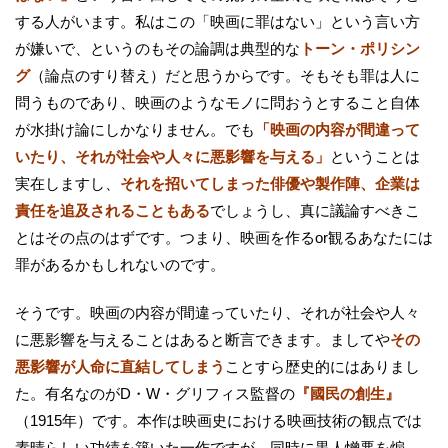
する人がいます。私はこの「映画に罪はない」という言い方
が嫌いで、というのもその論調は典型的な
トーン・ポリシン
グ
（論点のすり替え）だと思うからです。そもそも罪は人に
問うものであり、映画のようなモノに問おうとすること自体
が水掛け論にしかなりません。でも
「映画の内容が間違って
いたり、それが社会や人々に悪影響を与える」
ということは
実在しますし、
それを招いてしまった俳優や製作陣、企業は
責任を追及されることもある
でしょうし、真に議論すべきこ
とはその点のはずです。つまり、映画を作るor観るあなたには
罪があるかもしれないのです。
そうです。映画の内容が間違っていたり、それが社会や人々
に悪影響を与えることはあると断言できます。ましてや
その
悪影響が人命に直結してしまう
ことすら歴史的にはありまし
た。有名なのがD・W・グリフィス監督の
『國民の創生』
（1915年）です。本作は映画史における映画技術の観点では
素晴らしい功績を築いた一作ですが、同時に黒人憎悪を煽