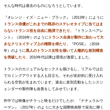
そんな時代は過去のものになろうとしています。
『オレンジ・イズ・ニュー・ブラック』（2013年）にように
トランス俳優がこれまでの既存のステレオタイプに当てはま
らないトランス役を自由に熱演できたり、
『トランスペアレ
ント』（2016年）のように
トランス自身が製作に加わって大
きなクリエイティブ上の権限を得たり、
『POSE』（2018
年）のように
黒人のトランス女性を描いて人種的な差別構造
を突破したり、
2010年代以降は環境が激変しました。
トランスのカジュアルなセックスも描けるし、リアルでは公
でカミングアウトする人も目立ち、それが友好的に受け入れ
られる空気が生まれています。過去に差別言動をしたシスジ
ェンダーや製作陣も改善をしてみせています。
作中では映像がチラっと映るだけでしたが、『ナチュラルウ
ーマン』（2017年）のように大きな国際映画祭で栄光に輝く