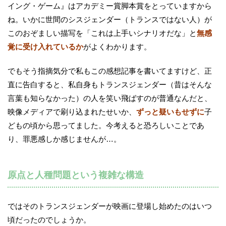
イング・ゲーム』はアカデミー賞脚本賞をとっていますから
ね。いかに世間のシスジェンダー（トランスではない人）が
このおぞましい描写を「これは上手いシナリオだな」と
無感
覚に受け入れているか
がよくわかります。
でもそう指摘気分で私もこの感想記事を書いてますけど、正
直に告白すると、私自身もトランスジェンダー（昔はそんな
言葉も知らなかった）の人を笑い飛ばすのが普通なんだと、
映像メディアで刷り込まれたせいか、
ずっと疑いもせずに
子
どもの頃から思ってました。今考えると恐ろしいことであ
り、罪悪感しか感じませんが…。
原点と人種問題という複雑な構造
ではそのトランスジェンダーが映画に登場し始めたのはいつ
頃だったのでしょうか。