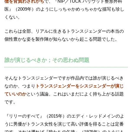
徴を背負わされがち
で、『NIP／TUCK ハリウッド整形外科
医』（2009年）のようにしっちゃかめっちゃかな描写も珍し
くない。
これらは全部、リアルに生きるトランスジェンダーの本当の
個性豊かな姿を製作陣が知らないから起こる問題でした。
誰が演じるべきか；その思わぬ問題
そんなトランスジェンダーですが作品内では誰が演じるべき
なのか、つまり
トランスジェンダーをシスジェンダーが演じ
ていいのか
という議論。これはいまだによく持ち上がる話題
です。
『リリーのすべて』（2015年）のエディ・レッドメインのよ
うに男優がトランス女性を演じて高い評価を得ることは定番
です。それは遡れば『狼たちの午後』（1975年）のようにも