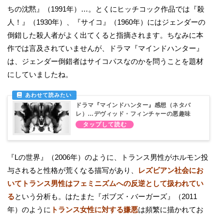
ちの沈黙』（1991年）…。とくにヒッチコック作品では『殺
人！』（1930年）、『サイコ』（1960年）にはジェンダーの
倒錯した殺人者がよく出てくると指摘されます。ちなみに本
作では言及されていませんが、ドラマ『マインドハンター』
は、ジェンダー倒錯者はサイコパスなのかを問うことを題材
にしていましたね。
ドラマ『マインドハンター』感想（ネタバ
レ）…デヴィッド・フィンチャーの悪趣味
『Lの世界』（2006年）のように、トランス男性がホルモン投
与されると性格が荒くなる描写があり、
レズビアン社会にお
いてトランス男性はフェミニズムへの反逆として扱われてい
る
という分析も。はたまた『ボブズ・バーガーズ』（2011
年）のように
トランス女性に対する嫌悪
は頻繁に描かれてお