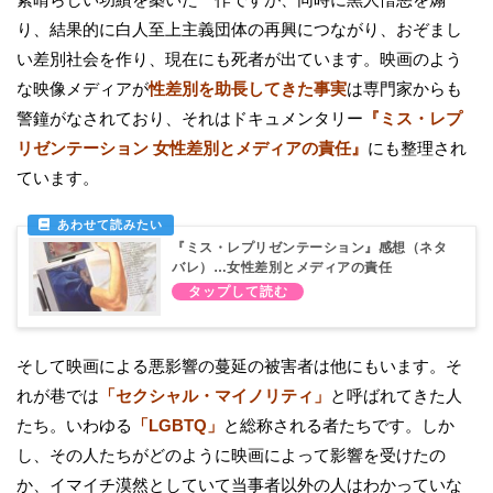
り、結果的に白人至上主義団体の再興につながり、おぞまし
い差別社会を作り、現在にも死者が出ています。映画のよう
な映像メディアが
性差別を助長してきた事実
は専門家からも
警鐘がなされており、それはドキュメンタリー
『ミス・レプ
リゼンテーション 女性差別とメディアの責任』
にも整理され
ています。
『ミス・レプリゼンテーション』感想（ネタ
バレ）…女性差別とメディアの責任
そして映画による悪影響の蔓延の被害者は他にもいます。そ
れが巷では
「セクシャル・マイノリティ」
と呼ばれてきた人
たち。いわゆる
「LGBTQ」
と総称される者たちです。しか
し、その人たちがどのように映画によって影響を受けたの
か、イマイチ漠然としていて当事者以外の人はわかっていな