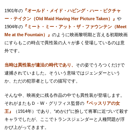
1901年の
『オールド・メイド・ハビング・ハー・ピクチャ
ー・テイクン（Old Maid Having Her Picture Taken）』
や
1904年の
『ミート・ミー・アット・ザ・ファウンテン（Meet
Me at the Fountain）』
のように映画黎明期と言える初期映画
にすらもこの時点で異性装の人々が多く登場しているのは意
外です。
当時は異性装が違法の時代であり、
その姿でうろつくだけで
逮捕されていました。そういう意味ではジェンダーという
か、ただの犯罪者としての描写です。
そんな中、映画史に残る作品の中でも異性装が登場します。
それがまたもＤ・W・グリフィス監督の
『ベッスリアの女
王』
（1914年）であり、“めかけ”に扮して将軍に近づいて殺す
キャラでしたが、ここでトランスジェンダーと人種問題が浮
かび上がってきます。