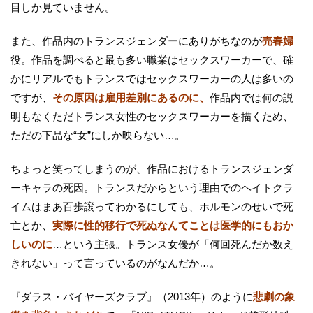
目しか見ていません。
また、作品内のトランスジェンダーにありがちなのが
売春婦
役。作品を調べると最も多い職業はセックスワーカーで、確
かにリアルでもトランスではセックスワーカーの人は多いの
ですが、
その原因は雇用差別にあるのに、
作品内では何の説
明もなくただトランス女性のセックスワーカーを描くため、
ただの下品な“女”にしか映らない…。
ちょっと笑ってしまうのが、作品におけるトランスジェンダ
ーキャラの死因。トランスだからという理由でのヘイトクラ
イムはまあ百歩譲ってわかるにしても、ホルモンのせいで死
亡とか、
実際に性的移行で死ぬなんてことは医学的にもおか
しいのに
…という主張。トランス女優が「何回死んだか数え
きれない」って言っているのがなんだか…。
『ダラス・バイヤーズクラブ』（2013年）のように
悲劇の象