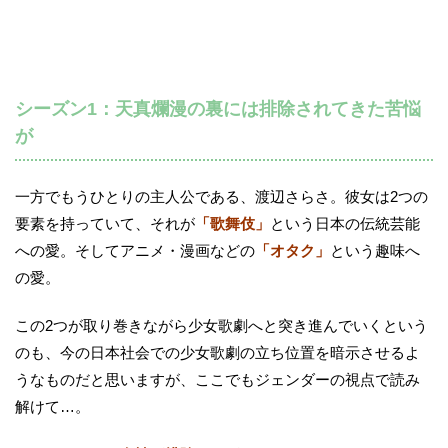
シーズン1：天真爛漫の裏には排除されてきた苦悩
が
一方でもうひとりの主人公である、渡辺さらさ。彼女は2つの
要素を持っていて、それが
「歌舞伎」
という日本の伝統芸能
への愛。そしてアニメ・漫画などの
「オタク」
という趣味へ
の愛。
この2つが取り巻きながら少女歌劇へと突き進んでいくという
のも、今の日本社会での少女歌劇の立ち位置を暗示させるよ
うなものだと思いますが、ここでもジェンダーの視点で読み
解けて…。