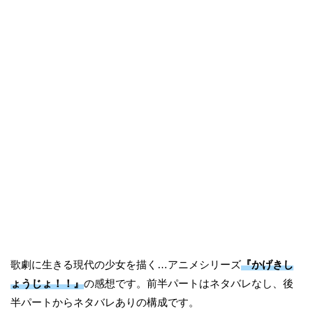
歌劇に生きる現代の少女を描く…アニメシリーズ
『かげきし
ょうじょ！！』
の感想です。前半パートはネタバレなし、後
半パートからネタバレありの構成です。