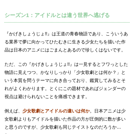
シーズン1：アイドルとは違う世界へ逃げる
『かげきしょうじょ!!』は王道の青春物語であり、こういうあ
る業界で夢に向かってひたむきに生きる少女たちを描いた作
品は日本のアニメにはごまんとあるので珍しくはないです。
ただ、この『かげきしょうじょ!!』は一見するとフワっとした
物語に見えつつ、かなりしっかり「少女歌劇とは何か？」と
いう本質を問うテーマに向き合っており、鑑賞してみるとそ
れがよくわかります。とくにこの題材であればジェンダーの
視点は避けられないことを痛感できます。
例えば、
少女歌劇とアイドルの違いは何か
。日本アニメは少
女歌劇よりもアイドルを描いた作品の方が圧倒的に数が多い
と思うのですが、少女歌劇も同じテイストなのだろうか…