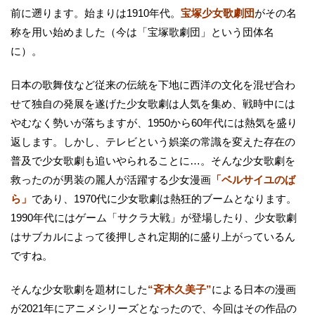
前に遡ります。始まりは1910年代。
宝塚少女歌劇団
がその名
称を用い始めました（今は「宝塚歌劇団」という団体名
に）。
日本の歌舞伎など従来の伝統を下地に西洋の文化を混ぜ合わ
せて独自の発展を遂げた少女歌劇は人気を集め、戦時中には
やむなく勢いが落ちますが、1950から60年代には熱気を盛り
返します。しかし、テレビという娯楽の常識を変えた存在の
普及で少女歌劇も追いやられることに…。そんな少女歌劇を
救ったのが男装の麗人が活躍する少女漫画
「ベルサイユのば
ら」
であり、1970代に少女歌劇は熱狂的ブームとなります。
1990年代にはゲーム「サクラ大戦」が登場したり、少女歌劇
はサブカルによって後押しされ定期的に盛り上がっているん
ですね。
そんな少女歌劇を題材にした
“斉木久美子”
による日本の漫画
が2021年にアニメシリーズとなったので、今回はその作品の