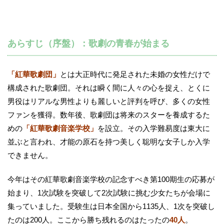
あらすじ（序盤）：歌劇の青春が始まる
「紅華歌劇団」
とは大正時代に発足された未婚の女性だけで
構成された歌劇団。それは瞬く間に人々の心を捉え、とくに
男役はリアルな男性よりも麗しいと評判を呼び、多くの女性
ファンを獲得。数年後、歌劇団は将来のスターを養成するた
めの
「紅華歌劇音楽学校」
を設立。その入学難易度は東大に
並ぶと言われ、才能の原石を持つ美しく聡明な女子しか入学
できません。
今年はその紅華歌劇音楽学校の記念すべき第100期生の応募が
始まり、1次試験を突破して2次試験に挑む少女たちが会場に
集っていました。受験生は日本全国から1135人、1次を突破し
たのは200人。ここから勝ち残れるのはたったの
40人
。