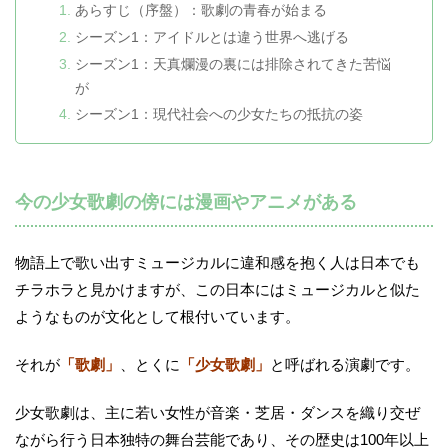
あらすじ（序盤）：歌劇の青春が始まる
シーズン1：アイドルとは違う世界へ逃げる
シーズン1：天真爛漫の裏には排除されてきた苦悩
が
シーズン1：現代社会への少女たちの抵抗の姿
今の少女歌劇の傍には漫画やアニメがある
物語上で歌い出すミュージカルに違和感を抱く人は日本でも
チラホラと見かけますが、この日本にはミュージカルと似た
ようなものが文化として根付いています。
それが
「歌劇」
、とくに
「少女歌劇」
と呼ばれる演劇です。
少女歌劇は、主に若い女性が音楽・芝居・ダンスを織り交ぜ
ながら行う日本独特の舞台芸能であり、その歴史は100年以上