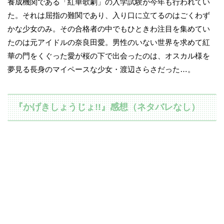
養成機関である「紅華歌劇」の入学試験が今年も行われてい
た。それは屈指の難関であり、入り口に立てるのはごくわず
かな少女のみ。その合格者の中でもひときわ注目を集めてい
たのは元アイドルの奈良田愛。男性のいない世界を求めて紅
華の門をくぐった愛が桜の下で出会ったのは、オスカル様を
夢見る長身のマイペースな少女・渡辺さらさだった…。
『かげきしょうじょ!!』感想（ネタバレなし）