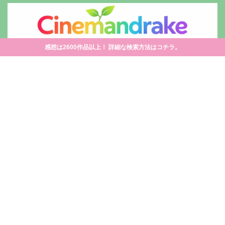
感想は2600作品以上！ 詳細な検索方法はコチラ。