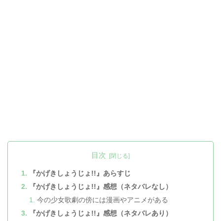
目次
『かげきしょうじょ!!』あらすじ
『かげきしょうじょ!!』感想（ネタバレなし）
今の少女歌劇の傍には漫画やアニメがある
『かげきしょうじょ!!』感想（ネタバレあり）