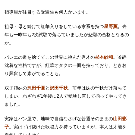
指導員が注目する受験生も何人かいます。
祖母・母と続けて紅華入りをしている家系を持つ
星野薫
。去
年も一昨年も2次試験で落ちていましたが悲願の合格となるの
か。
バレエの道を捨ててこの世界に挑んだ秀才の
杉本紗和
。冷静
沈着な性格ですが、紅華オタクの一面を持っており、ときお
り興奮して素がでることも。
双子姉妹の
沢田千夏
と
沢田千秋
。前年は妹の千秋だけ落ちて
しまい、わざわざ1年後に2人で受験し直して揃ってやってき
ました。
実家はパン屋で、地味で自信なさげな普通そのままの
山田彩
子
。実はずば抜けた歌唱力を持っていますが、本人は才能を
自覚していません。