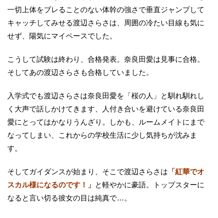
一切上体をブレることのない体幹の強さで垂直ジャンプして
キャッチしてみせる渡辺さらさは、周囲の冷たい目線も気に
せず、陽気にマイペースでした。
こうして試験は終わり、合格発表。奈良田愛は見事に合格。
そしてあの渡辺さらさも合格していました。
入学式でも渡辺さらさは奈良田愛を「桜の人」と馴れ馴れし
く大声で話しかけてきます、人付き合いを避けている奈良田
愛にとってはかなりうんざり。しかも、ルームメイトにまで
なってしまい、これからの学校生活に少し気持ちが沈みま
す。
そしてガイダンスが始まり、そこで渡辺さらさは
「紅華でオ
スカル様になるのです！」
と軽やかに豪語。トップスターに
なると言い切る彼女の目は純真で…。