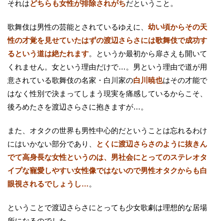
それは
どちらも女性が排除されがち
だということ。
歌舞伎は男性の芸能とされているゆえに、
幼い頃からその天
性の才覚を見せていたはずの渡辺さらさには歌舞伎で成功す
るという道は絶たれます
。というか最初から扉さえも開いて
くれません。女という理由だけで…。男という理由で道が用
意されている歌舞伎の名家・白川家の
白川暁也
はその才能で
はなく性別で決まってしまう現実を痛感しているからこそ、
後ろめたさを渡辺さらさに抱きますが…。
また、オタクの世界も男性中心的だということは忘れるわけ
にはいかない部分であり、
とくに渡辺さらさのように抜きん
でて高身長な女性というのは、男社会にとってのステレオタ
イプな寵愛しやすい女性像ではないので男性オタクからも白
眼視されるでしょうし…
。
ということで渡辺さらさにとっても少女歌劇は理想的な居場
所になるのでした。