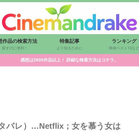
想作品の検索方法
特集記事
ランキング
探すのに便利！
より知るために
映画ベスト10な
感想は2600作品以上！ 詳細な検索方法はコチラ。
レ）…Netflix；女を慕う女は