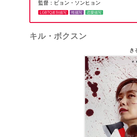
監督：ビョン・ソンヒョン
LGBTQ差別描写
性描写
恋愛描写
キル・ボクスン
き