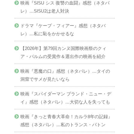
映画『SISU シス 復讐の血闘』感想（ネタバ
レ）…SISU2は老人対決
ドラマ『ケープ・フィアー』感想（ネタバ
レ）…私に恥をかかせるな
【2026年】第79回カンヌ国際映画祭のクィ
ア・パルムの受賞作＆選出作の映画を紹介
映画『悪魔の口』感想（ネタバレ）…タイの
洞窟でサメが見たいなら
映画『スパイダーマン ブランド・ニュー・デ
イ』感想（ネタバレ）…大切な人を失っても
映画『きっと青春大革命！カルラ8年の記録』
感想（ネタバレ）…私のトランス・バトン