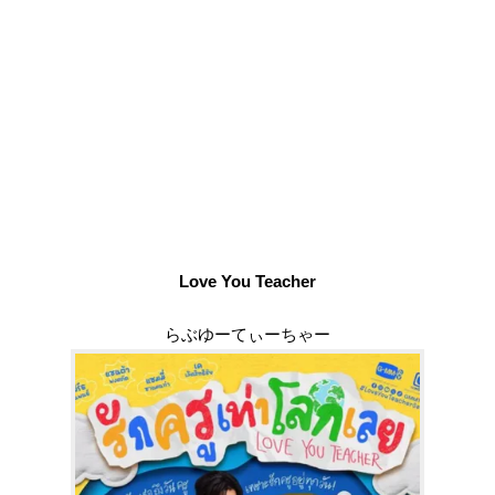
Love You Teacher
らぶゆーてぃーちゃー