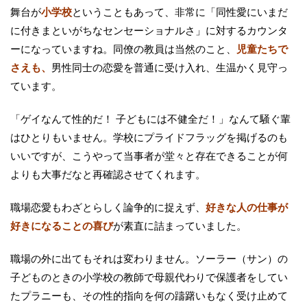
舞台が
小学校
ということもあって、非常に「同性愛にいまだ
に付きまといがちなセンセーショナルさ」に対するカウンタ
ーになっていますね。同僚の教員は当然のこと、
児童たちで
さえも、
男性同士の恋愛を普通に受け入れ、生温かく見守っ
ています。
「ゲイなんて性的だ！ 子どもには不健全だ！」なんて騒ぐ輩
はひとりもいません。学校にプライドフラッグを掲げるのも
いいですが、こうやって当事者が堂々と存在できることが何
よりも大事だなと再確認させてくれます。
職場恋愛もわざとらしく論争的に捉えず、
好きな人の仕事が
好きになることの喜び
が素直に詰まっていました。
職場の外に出てもそれは変わりません。ソーラー（サン）の
子どものときの小学校の教師で母親代わりで保護者をしてい
たプラニーも、その性的指向を何の躊躇いもなく受け止めて