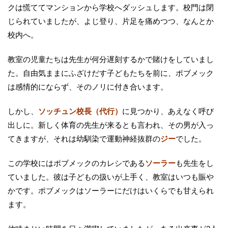
クは慌ててマンションから学校へダッシュします。校門は閉
じられていましたが、よじ登り、片足を痛めつつ、なんとか
校内へ。
教室の児童たちは先生が何分遅刻するかで賭けをしていまし
た。自由気ままにふざけだす子どもたちを前に、ポブメック
は感情的にならず、そのノリに付き合います。
しかし、
ソッチュン校長（代行）
に見つかり、あえなく呼び
出しに。新しく体育の先生が来るとも言われ、その男が入っ
てきますが、それは幼馴染で運動神経抜群の
ジー
でした。
この学校にはポブメックのカレシである
ソーラー
も先生をし
ていました。彼は子どもの扱いが上手く、教室はいつも賑や
かです。ポブメックはソーラーにだけはいくらでも甘えられ
ます。