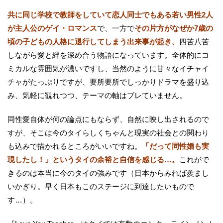
共に同じ学校で教師をしていて恋人同士でもある若い男性2人
が主人公のゲイ・ロマンス
で、一方で
その片方がなぜか7歳の
頃の子どもの人格に退行してしまう出来事が起き、
四苦八苦
しながら愛と絆を深め合う物語になっています。全体的にコ
ミカルな雰囲気が濃いですし、当然のように甘々なイチャイ
チャがたっぷりですが、要所要所でしっかりドラマを盛り込
み、気軽に観れつつ、テーマの軸はブレていません。
同性愛自体が何の論点にもならず、自然に映し出されるので
すが、そこは今のタイらしくちゃんと現実の社会との関わり
も込みで描かれるところがいいですね。
「だって同性婚も実
現したし！」というタイの余裕と自信を感じる…。
これがで
きるのは本当に今のタイの強みです（日本からみれば羨まし
いかぎり。早く日本もこのステージに到達したいもので
す…）。