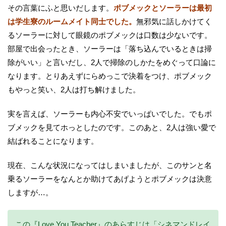
その言葉にふと思いだします。
ポブメックとソーラーは最初
は学生寮のルームメイト同士でした。
無邪気に話しかけてく
るソーラーに対して眼鏡のポブメックは口数は少ないです。
部屋で出会ったとき、ソーラーは「落ち込んでいるときは掃
除がいい」と言いだし、2人で掃除のしかたをめぐって口論に
なります。とりあえずにらめっこで決着をつけ、ポブメック
もやっと笑い、2人は打ち解けました。
実を言えば、ソーラーも内心不安でいっぱいでした。でもポ
ブメックを見てホっとしたのです。このあと、2人は強い愛で
結ばれることになります。
現在、こんな状況になってはしまいましたが、このサンと名
乗るソーラーをなんとか助けてあげようとポブメックは決意
しますが…。
この『Love You Teacher』のあらすじは「シネマンドレイ