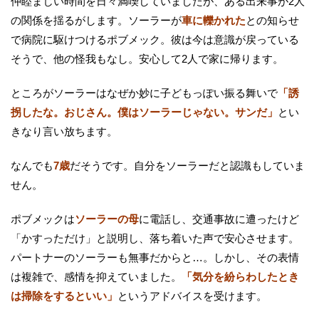
仲睦まじい時間を日々満喫していましたが、ある出来事が2人
の関係を揺るがします。ソーラーが
車に轢かれた
との知らせ
で病院に駆けつけるポブメック。彼は今は意識が戻っている
そうで、他の怪我もなし。安心して2人で家に帰ります。
ところがソーラーはなぜか妙に子どもっぽい振る舞いで
「誘
拐したな。おじさん。僕はソーラーじゃない。サンだ」
とい
きなり言い放ちます。
なんでも
7歳
だそうです。自分をソーラーだと認識もしていま
せん。
ポブメックは
ソーラーの母
に電話し、交通事故に遭ったけど
「かすっただけ」と説明し、落ち着いた声で安心させます。
パートナーのソーラーも無事だからと…。しかし、その表情
は複雑で、感情を抑えていました。
「気分を紛らわしたとき
は掃除をするといい」
というアドバイスを受けます。