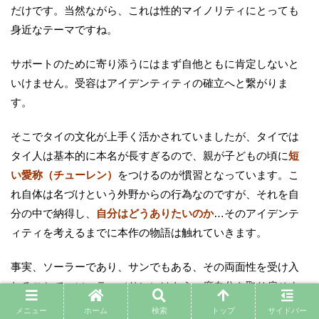
だけです。当然ながら、これは性的マイノリティにとっても
身近なテーマですね。
サポートのために寄り添うにはまず自他ともに肯定しないと
いけません。受容はアイデンティティの確立へと繋がりま
す。
そこでタイの文化が上手く活かされていましたが、タイでは
タイ人は基本的に本名が長すぎるので、親が子どもの頃に
短
い愛称（チューレン）
をつけるのが慣習となっています。こ
れ自体は名づけという外野からの行為なのですが、それを自
分の中で納得し、
自分はどうありたいのか
…そのアイデンテ
ィティを考えるまでに本作の物語は触れていきます。
事実、ソーラーであり、サンでもある、その両面性を受け入
れることで、ソーラー（サン）はもう一度自分を取り戻せま
した。
メニュー
ホーム
検索
トップ
サイドバー