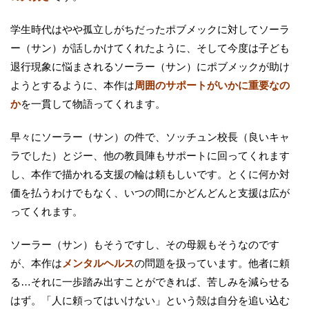
学生時代はやや孤立しがちだったポブメックに対してソーラ
ー（サン）が話しかけてくれたように、そして今度は子ども
退行現象に悩まされるソーラー（サン）にポブメックが助け
ようとするように、本作は
周囲のサポートがいかに重要なの
か
を一貫して物語ってくれます。
早々にソーラー（サン）の件で、ソッチュン校長（良いキャ
ラでした）とジー、他の教員陣もサポートに回ってくれます
し、本作で描かれる支援の輪は頼もしいです。とくに何か対
価を払うわけでもなく、いつの間にかどんどんと支援は広が
ってくれます。
ソーラー（サン）もそうですし、その母親もそうなのです
が、本作は
メンタルヘルス
の問題を扱っています。他者に頼
る…それに一歩踏み出すことができれば、苦しみを減らせる
はず。「人に頼ってはいけない」という殻は自分を追い込む