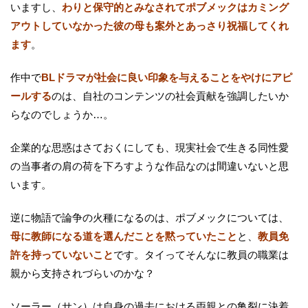
いますし、
わりと保守的とみなされてポブメックはカミング
アウトしていなかった彼の母も案外とあっさり祝福してくれ
ます
。
作中で
BLドラマが社会に良い印象を与えることをやけにアピ
ールする
のは、自社のコンテンツの社会貢献を強調したいか
らなのでしょうか…。
企業的な思惑はさておくにしても、現実社会で生きる同性愛
の当事者の肩の荷を下ろすような作品なのは間違いないと思
います。
逆に物語で論争の火種になるのは、ポブメックについては、
母に教師になる道を選んだことを黙っていたこと
と、
教員免
許を持っていないこと
です。タイってそんなに教員の職業は
親から支持されづらいのかな？
ソーラー（サン）は自身の過去における両親との亀裂に決着