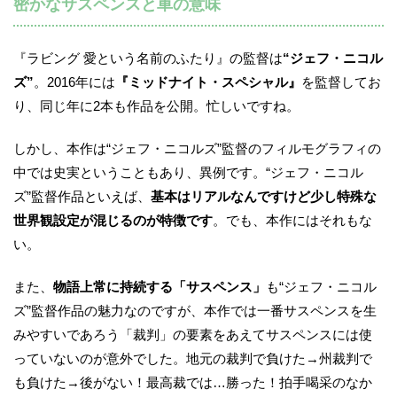
密かなサスペンスと車の意味
『ラビング 愛という名前のふたり』の監督は
“ジェフ・ニコル
ズ”
。2016年には
『ミッドナイト・スペシャル』
を監督してお
り、同じ年に2本も作品を公開。忙しいですね。
しかし、本作は“ジェフ・ニコルズ”監督のフィルモグラフィの
中では史実ということもあり、異例です。“ジェフ・ニコル
ズ”監督作品といえば、
基本はリアルなんですけど少し特殊な
世界観設定が混じるのが特徴です
。でも、本作にはそれもな
い。
また、
物語上常に持続する「サスペンス」
も“ジェフ・ニコル
ズ”監督作品の魅力なのですが、本作では一番サスペンスを生
みやすいであろう「裁判」の要素をあえてサスペンスには使
っていないのが意外でした。地元の裁判で負けた→州裁判で
も負けた→後がない！最高裁では…勝った！拍手喝采のなか