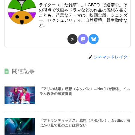
ライター（まだ雑草）。LGBTQ+で連帯中。そ
の視点で映画やドラマなどの作品の感想を書く
ことも。得意なテーマは、映画全般、ジェンダ
ー、セクシュアリティ、自然環境、野生動物な
ど。
シネマンドレイク
関連記事
『アリの結婚』感想（ネタバレ）…Netflixが贈る、イス
ラム教版の家族喜劇
『アトランティックス』感想（ネタバレ）…Netflix；海
ばかり見て私のことは見ない