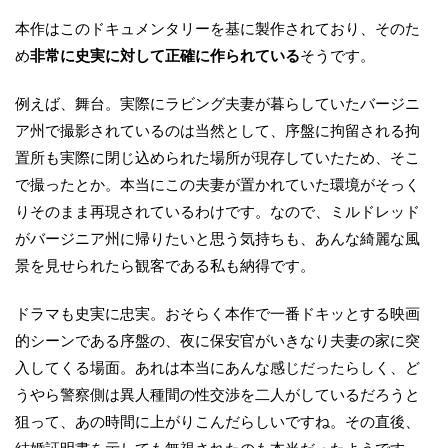
本作はこのドキュメンタリーを基に製作されており、そのた
め
非常に史実に対して正確に作られている
そうです。
例えば、舞台。実際にラビング夫妻が暮らしていたバージニ
ア州で撮影されているのは当然として、序盤に拘留される拘
置所も実際に閉じ込められた場所が現存していたため、そこ
で撮ったとか。本当にこの夫妻が置かれていた環境がそっく
りそのまま再現されているわけです。なので、ミルドレッド
がバージニア州に帰りたいと思う気持ちも、あんな綺麗な風
景を見せられたら観客である私も納得です。
ドラマも史実に忠実。おそらく本作で一番ドキッとする映画
的シーンである序盤の、夜に保安官がいきなり夫妻の家に突
入してくる場面。あれは本当にあんな感じだったらしく、ど
うやら警察側は異人種間の性交渉を二人がしているだろうと
狙って、あの時間に上がりこんだらしいですね。その直後、