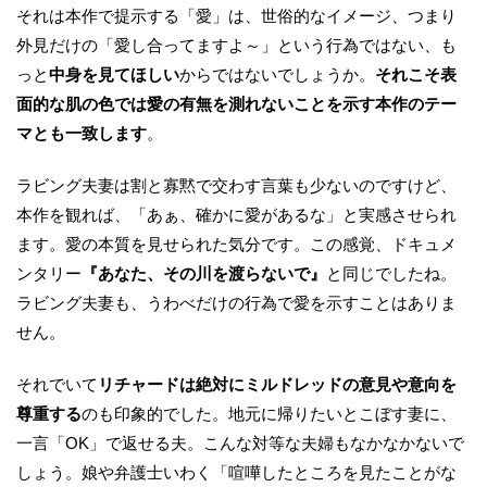
それは本作で提示する「愛」は、世俗的なイメージ、つまり
外見だけの「愛し合ってますよ～」という行為ではない、も
っと
中身を見てほしい
からではないでしょうか。
それこそ表
面的な肌の色では愛の有無を測れないことを示す本作のテー
マとも一致します
。
ラビング夫妻は割と寡黙で交わす言葉も少ないのですけど、
本作を観れば、「あぁ、確かに愛があるな」と実感させられ
ます。愛の本質を見せられた気分です。この感覚、ドキュメ
ンタリー
『あなた、その川を渡らないで』
と同じでしたね。
ラビング夫妻も、うわべだけの行為で愛を示すことはありま
せん。
それでいて
リチャードは絶対にミルドレッドの意見や意向を
尊重する
のも印象的でした。地元に帰りたいとこぼす妻に、
一言「OK」で返せる夫。こんな対等な夫婦もなかなかないで
しょう。娘や弁護士いわく「喧嘩したところを見たことがな