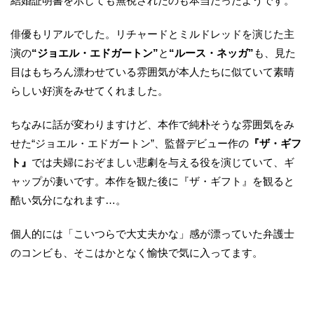
結婚証明書を示しても無視されたのも本当だったようです。
俳優もリアルでした。リチャードとミルドレッドを演じた主
演の
“ジョエル・エドガートン”
と
“ルース・ネッガ”
も、見た
目はもちろん漂わせている雰囲気が本人たちに似ていて素晴
らしい好演をみせてくれました。
ちなみに話が変わりますけど、本作で純朴そうな雰囲気をみ
せた“ジョエル・エドガートン”、監督デビュー作の
『ザ・ギフ
ト』
では夫婦におぞましい悲劇を与える役を演じていて、ギ
ャップが凄いです。本作を観た後に『ザ・ギフト』を観ると
酷い気分になれます…。
個人的には「こいつらで大丈夫かな」感が漂っていた弁護士
のコンビも、そこはかとなく愉快で気に入ってます。