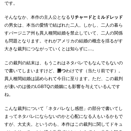
です。
そんななか、本作の主人公となる
リチャードとミルドレッド
の男女は、本当の愛情で結ばれた二人。しかし、二人の暮ら
すバージニア州も異人種間結婚を禁止していて、二人の関係
も問題となります。それがアメリカの結婚の概念を揺るがす
大きな裁判につながっていくとは知らずに…。
この裁判の結末は、もうこれはネタバレでもなんでもないの
で書いてしまいますけど、
勝つ
わけです（当たり前です）。
異人種間結婚は認められて今日に至ります。ただ、この裁判
が凄いのは後のLGBTQの婚姻にも影響を与えているんです
ね。
こんな裁判について「ネタバレなし感想」の部分で書いてし
まってネタバレにならないのかと心配になる人もいるかもで
すが、大丈夫。というのも、本作はこの裁判に関してドキュ