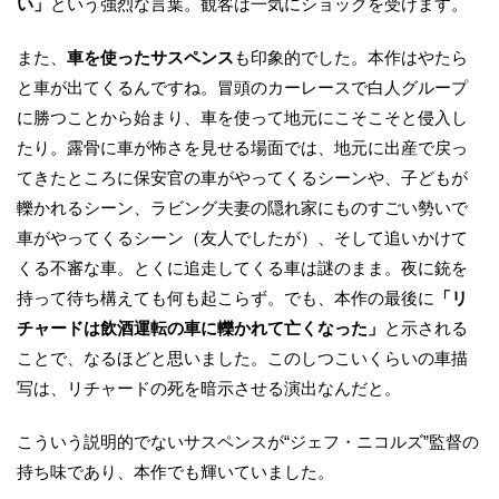
い」
という強烈な言葉。観客は一気にショックを受けます。
また、
車を使ったサスペンス
も印象的でした。本作はやたら
と車が出てくるんですね。冒頭のカーレースで白人グループ
に勝つことから始まり、車を使って地元にこそこそと侵入し
たり。露骨に車が怖さを見せる場面では、地元に出産で戻っ
てきたところに保安官の車がやってくるシーンや、子どもが
轢かれるシーン、ラビング夫妻の隠れ家にものすごい勢いで
車がやってくるシーン（友人でしたが）、そして追いかけて
くる不審な車。とくに追走してくる車は謎のまま。夜に銃を
持って待ち構えても何も起こらず。でも、本作の最後に
「リ
チャードは飲酒運転の車に轢かれて亡くなった」
と示される
ことで、なるほどと思いました。このしつこいくらいの車描
写は、リチャードの死を暗示させる演出なんだと。
こういう説明的でないサスペンスが“ジェフ・ニコルズ”監督の
持ち味であり、本作でも輝いていました。