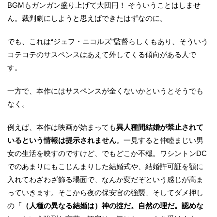
BGMもガンガン盛り上げて大団円！ そういうことはしませ
ん。裁判劇にしようと思えばできたはずなのに。
でも、これは“ジェフ・ニコルズ”監督らしくもあり、そういう
コテコテのサスペンスはあえて外してくる傾向がある人で
す。
一方で、本作にはサスペンスが全くないかというとそうでも
なく。
例えば、本作は映画が始まっても
異人種間結婚が禁止されて
いるという情報は提示されません
。一見すると仲睦まじい男
女の生活を映すのですけど、でもどこか不穏。ワシントンDC
でのあまりにもこじんまりした結婚式や、結婚許可証を額に
入れてわざわざ飾る場面で、なんか変だぞという感じが高ま
っていきます。そこから夜の保安官の強襲、そしてダメ押し
の
「（人種の異なる結婚は）神の掟だ。自然の理だ。認めな