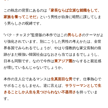
この執念の背景にあるのは
「家長ならば立派な就職をして、
家族を養ってこそだ」
という男性が自身に暗黙に課してしま
う男らしさの呪縛です。
“パク・チャヌク”監督版の本作ではこの
男らしさ
のテーマがよ
り強化されています。別にこうした男性の考えかたは、全世
界各国でみられるでしょうが、やはり儒教的な家父長制の痕
跡がまだ根強い韓国社会はなおさら当てはまるでしょうし、
日本も同類です。なので今作は
東アジア圏
からすると親近感
が増しているんじゃないでしょうか。
本作の主人公であるマンスは
生真面目な男
です。仕事熱心で
サボることもしません。逆に言えば、
サラリーマンとして生
きることしか人生を見つけられない不器用さ
を持っていま
す。