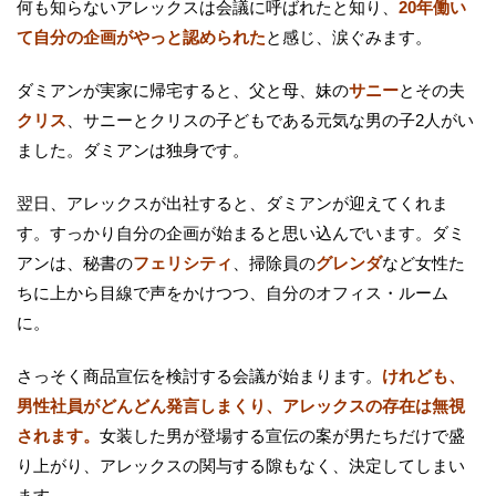
何も知らないアレックスは会議に呼ばれたと知り、
20年働い
て自分の企画がやっと認められた
と感じ、涙ぐみます。
ダミアンが実家に帰宅すると、父と母、妹の
サニー
とその夫
クリス
、サニーとクリスの子どもである元気な男の子2人がい
ました。ダミアンは独身です。
翌日、アレックスが出社すると、ダミアンが迎えてくれま
す。すっかり自分の企画が始まると思い込んでいます。ダミ
アンは、秘書の
フェリシティ
、掃除員の
グレンダ
など女性た
ちに上から目線で声をかけつつ、自分のオフィス・ルーム
に。
さっそく商品宣伝を検討する会議が始まります。
けれども、
男性社員がどんどん発言しまくり、アレックスの存在は無視
されます。
女装した男が登場する宣伝の案が男たちだけで盛
り上がり、アレックスの関与する隙もなく、決定してしまい
ます。