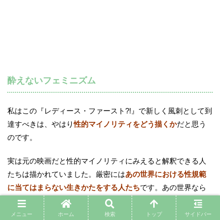
酔えないフェミニズム
私はこの『レディース・ファースト?!』で新しく風刺として到
達すべきは、やはり
性的マイノリティをどう描くか
だと思う
のです。
実は元の映画だと性的マイノリティにみえると解釈できる人
たちは描かれていました。厳密には
あの世界における性規範
に当てはまらない生きかたをする人たち
です。あの世界なら
性的マイノリティのありかただって変わってくることを示唆
する内容だったと思います。
メニュー
ホーム
検索
トップ
サイドバー