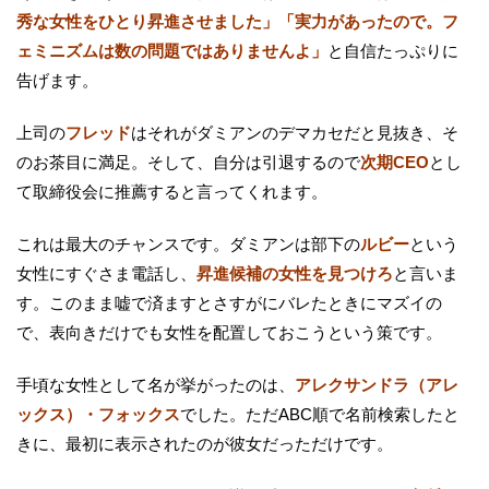
秀な女性をひとり昇進させました」「実力があったので。フ
ェミニズムは数の問題ではありませんよ」
と自信たっぷりに
告げます。
上司の
フレッド
はそれがダミアンのデマカセだと見抜き、そ
のお茶目に満足。そして、自分は引退するので
次期CEO
とし
て取締役会に推薦すると言ってくれます。
これは最大のチャンスです。ダミアンは部下の
ルビー
という
女性にすぐさま電話し、
昇進候補の女性を見つけろ
と言いま
す。このまま嘘で済ますとさすがにバレたときにマズイの
で、表向きだけでも女性を配置しておこうという策です。
手頃な女性として名が挙がったのは、
アレクサンドラ（アレ
ックス）・フォックス
でした。ただABC順で名前検索したと
きに、最初に表示されたのが彼女だっただけです。