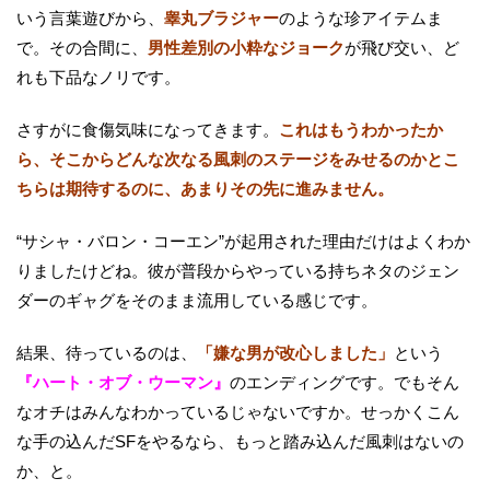
いう言葉遊びから、
睾丸ブラジャー
のような珍アイテムま
で。その合間に、
男性差別の小粋なジョーク
が飛び交い、ど
れも下品なノリです。
さすがに食傷気味になってきます。
これはもうわかったか
ら、そこからどんな次なる風刺のステージをみせるのかとこ
ちらは期待するのに、あまりその先に進みません。
“サシャ・バロン・コーエン”が起用された理由だけはよくわか
りましたけどね。彼が普段からやっている持ちネタのジェン
ダーのギャグをそのまま流用している感じです。
結果、待っているのは、
「嫌な男が改心しました」
という
『ハート・オブ・ウーマン』
のエンディングです。でもそん
なオチはみんなわかっているじゃないですか。せっかくこん
な手の込んだSFをやるなら、もっと踏み込んだ風刺はないの
か、と。