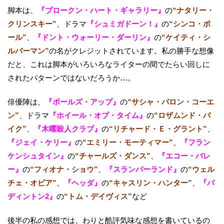
脚本は、
『ブロークン・ハート・ギャラリー』
の
“ナタリー・
クリンスキー”
、ドラマ
『シュミガドーン！』
の
“シンコ・ポ
ール”
、
『ドント・ウォーリー・ダーリン』
の
“ケイティ・シ
ルバーマン”
の名がクレジットされています。私の勝手な想像
だと、これは脚本がいろいろなライターの間でたらい回しに
されたパターンではないだろうか…。
俳優陣は、
『ボールズ・アップ』
の
“サシャ・バロン・コーエ
ン”
、ドラマ
『ホイール・オブ・タイム』
の
“ロザムンド・パ
イク”
、
『木曜殺人クラブ』
の
“リチャード・Ｅ・グラント”
、
『ジェイ・ケリー』
の
“エミリー・モーティマー”
、
『フラン
ケンシュタイン』
の
“チャールズ・ダンス”
、
『エコー・バレ
ー』
の
“フィオナ・ショウ”
、
『スランバーランド』
の
“ウェル
チェ・オピア”
、
『ヘッダ』
の
“キャスリン・ハンター”
、
『パ
ディントン2』
の
“トム・デイヴィス”
など
後半の私の感想では、わりと酷評気味な感想を書いているの