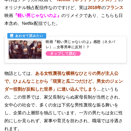
オリジナル独占配信作なのですけど、実は
2018年
の
フランス
映画
『軽い男じゃないのよ』
のリメイクであり、こちらも日
本含め、Netflix配信でした。
映画『軽い男じゃないのよ』感想（ネタバ
レ）…女尊男卑に反対！？
物語としては、
ある女性蔑視な横柄なひとりの男が主人公
で、ひょんなことから「現実と瓜二つだけど、男女のジェン
ダー役割が反転した世界」に迷い込んでしまう
…というも
の。この世界では、家父長制ならぬ家母長制が当然とされ、
女中心の社会で、多くの女は下劣な男性蔑視な振る舞いを
し、企業の上層部を独占しています。一方の男たちは女に性
的にしか見られず、家事や育児を担わされ、職場では冷遇さ
れます。