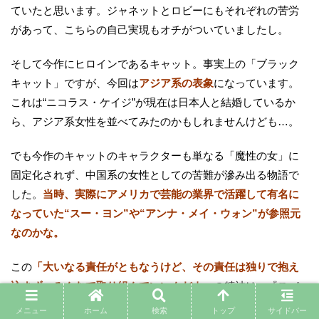
ていたと思います。ジャネットとロビーにもそれぞれの苦労
があって、こちらの自己実現もオチがついていましたし。
そして今作にヒロインであるキャット。事実上の「ブラック
キャット」ですが、今回は
アジア系の表象
になっています。
これは“ニコラス・ケイジ”が現在は日本人と結婚しているか
ら、アジア系女性を並べてみたのかもしれませんけども…。
でも今作のキャットのキャラクターも単なる「魔性の女」に
固定化されず、中国系の女性としての苦難が滲み出る物語で
した。
当時、実際にアメリカで芸能の業界で活躍して有名に
なっていた“スー・ヨン”や“アンナ・メイ・ウォン”が参照元
なのかな。
この
「大いなる責任がともなうけど、その責任は独りで抱え
込まず、みんなで取り組んでいいんだよ」
の精神は、『スパ
イダーバース』や『スパイダーマン ノー・ウェイ・ホーム』
メニュー
ホーム
検索
トップ
サイドバー