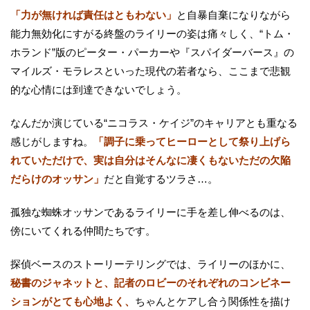
「力が無ければ責任はともわない」
と自暴自棄になりながら
能力無効化にすがる終盤のライリーの姿は痛々しく、“トム・
ホランド”版のピーター・パーカーや『スパイダーバース』の
マイルズ・モラレスといった現代の若者なら、ここまで悲観
的な心情には到達できないでしょう。
なんだか演じている“ニコラス・ケイジ”のキャリアとも重なる
感じがしますね。
「調子に乗ってヒーローとして祭り上げら
れていただけで、実は自分はそんなに凄くもないただの欠陥
だらけのオッサン」
だと自覚するツラさ…。
孤独な蜘蛛オッサンであるライリーに手を差し伸べるのは、
傍にいてくれる仲間たちです。
探偵ベースのストーリーテリングでは、ライリーのほかに、
秘書のジャネットと、記者のロビーのそれぞれのコンビネー
ションがとても心地よく、
ちゃんとケアし合う関係性を描け