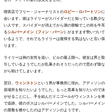
喫茶店でフリー・ジャーナリストの
ロビー・ロバートソン
に
会います。彼はライリーがスパイダーだと知っている数少な
い人です。スパイダーが消えてから酒の密輸でこの街を牛耳
る
シルバーメイン（フィン・バーン）
がますます勢いづいて
いるようで、それでもライリーは復帰する気はないと言い張
ります。
ライリーは例の女性を追い、ビルの最上階へ。彼女は男と取
引しているようでしたが乱暴されそうだったので思わず陰な
がら助けてしまいます。
翌日、
ウィンストン
という男が事務所に現れ、アディソンの
居場所を知りたいようでした。もっと黒幕を知りたいので泳
がせることにし、手を結んだドニゴールがウィンストンを車
で追跡。彼のボスはシルバーメインでした。シルバーメイン
の屋敷を燃やしたのはアディソンのようです。