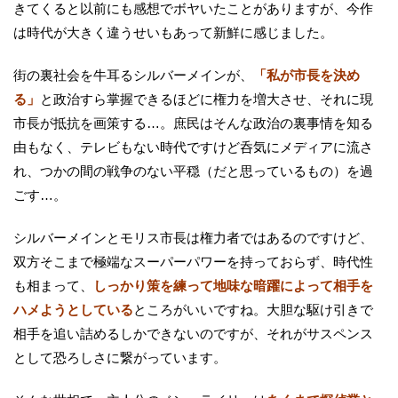
きてくると以前にも感想でボヤいたことがありますが、今作
は時代が大きく違うせいもあって新鮮に感じました。
街の裏社会を牛耳るシルバーメインが、
「私が市長を決め
る」
と政治すら掌握できるほどに権力を増大させ、それに現
市長が抵抗を画策する…。庶民はそんな政治の裏事情を知る
由もなく、テレビもない時代ですけど呑気にメディアに流さ
れ、つかの間の戦争のない平穏（だと思っているもの）を過
ごす…。
シルバーメインとモリス市長は権力者ではあるのですけど、
双方そこまで極端なスーパーパワーを持っておらず、時代性
も相まって、
しっかり策を練って地味な暗躍によって相手を
ハメようとしている
ところがいいですね。大胆な駆け引きで
相手を追い詰めるしかできないのですが、それがサスペンス
として恐ろしさに繋がっています。