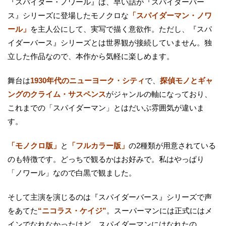
『スパイダー・ノワール』は、早い話が『スパイダーバー
ス』シリーズに登場したモノクロな
「スパイダーマン・ノワ
ール」
を主人公にして、実写で描く意欲作。ただし、『スパ
イダーバース』シリーズとは世界観が接続していません。独
立した作品なので、本作から気軽に楽しめます。
舞台は
1930年代のニューヨーク・シティ
で、
探偵モノとギャ
ングのクライム・サスペンス
がジャンルの軸になっており、
これまでの「スパイダーマン」とはだいぶ雰囲気が違いま
す。
「モノクロ版」
と
「フルカラー版」
の2種類が用意されている
のも特徴です。どっちで観るかはお好みで。私はやっぱり
「ノワール」なので白黒で観ました。
そして主演を演じるのは『スパイダーバース』シリーズで声
をあてた
“ニコラス・ケイジ”
。スーパーマンには正式にはメ
インでなれなかったけど、スパイダーマンにはなれたの