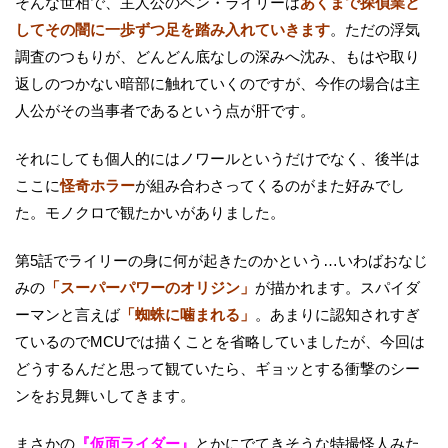
そんな世相で、主人公のベン・ライリーは
あくまで探偵業と
してその闇に一歩ずつ足を踏み入れていきます
。ただの浮気
調査のつもりが、どんどん底なしの深みへ沈み、もはや取り
返しのつかない暗部に触れていくのですが、今作の場合は主
人公がその当事者であるという点が肝です。
それにしても個人的にはノワールというだけでなく、後半は
ここに
怪奇ホラー
が組み合わさってくるのがまた好みでし
た。モノクロで観たかいがありました。
第5話でライリーの身に何が起きたのかという…いわばおなじ
みの
「スーパーパワーのオリジン」
が描かれます。スパイダ
ーマンと言えば
「蜘蛛に噛まれる」
。あまりに認知されすぎ
ているのでMCUでは描くことを省略していましたが、今回は
どうするんだと思って観ていたら、ギョッとする衝撃のシー
ンをお見舞いしてきます。
まさかの
『仮面ライダー』
とかにでてきそうな特撮怪人みた