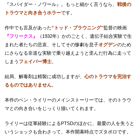
『スパイダー・ノワール』。もっと細かく言うなら、
戦後の
トラウマと向き合うホラー
です。
作中でも言及があった
“トッド・ブラウニング”
監督の映画
『フリークス』
（1932年）かのごとく、遺伝子結合実験で生
まれた者たちの悲哀、そしてその惨劇を息子
オグデン
のため
にさらなる非道な実験で乗り越えようと歪んだ行為に走って
しまう
フェイバー博士
。
結局、解毒剤は精製に成功しますが、
心のトラウマを完治す
るものではありません
。
本作のベン・ライリーのメインストーリーでは、そのトラウ
マとの向き合いをじっくり描いてくれます。
ライリーは従軍経験によるPTSDのほかに、最愛の人を失うと
いうショックも合わさって、本作開幕時点でズタボロです。