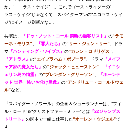
か、“ニコラス・ケイジ”…。これでゴーストライダーの“ニコ
ラス・ケイジ”じゃなくて、スパイダーマンの“ニコラス・ケイ
ジ”にイメージ刷新かな…。
共演は、
『ドゥ・ノット・コール 禁断の顧客リスト』
の
“ラモ
ーネ・モリス”
、
『罪人たち』
の
“リー・ジュン・リー”
、ドラ
マ
『ハンティング・ワイブス』
の
“カレン・ロドリゲス”
、
『アトラス』
の
“エイブラハム・ポプーラ”
、ドラマ
『メイフ
ェア家の魔女たち』
の
“ジャック・ヒューストン”
、
『イニシ
ェリン島の精霊』
の
“ブレンダン・グリーソン”
、
『ホーンテ
ッド 世界一怖いお化け屋敷』
の
“アンドリュー・コールドウェ
ル”
など。
『スパイダー・ノワール』の企画＆ショーランナーは、“フィ
ル・ロード”＆“クリストファー・ミラー”とは
『22ジャンプス
トリート』
の脚本で一緒に仕事した
“オーレン・ウジエル”
で
す。