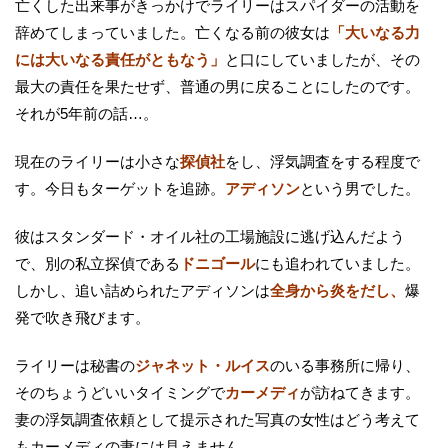
亡くした出来事がきっかけでライリーはスパイダーの活動を
辞めてしまっていました。亡くなる前の彼女は
「大いなる力
には大いなる責任がともなう」
と口にしていましたが、その
最大の責任を果たせず、普通の男に戻ることにしたのです。
それが5年前の話…。
現在のライリーは小さな
探偵社
をし、浮気調査をする程度で
す。今日もターゲットを追跡。
アディソン
という男でした。
彼はスタンダード・オイル社の工場施設に逃げ込んだよう
で、別の私立探偵である
ドニゴール
にも追われていました。
しかし、追い詰められたアディソンは
全身から炎をだし、
爆
発で吹き飛びます。
ライリーは秘書の
ジャネット・ルイス
のいる事務所に帰り、
そのちょうどいいタイミングで
カーメディ
が訪ねてきます。
妻の浮気調査依頼として提示された写真の女性はどう考えて
もカーメディの妻には見えません。