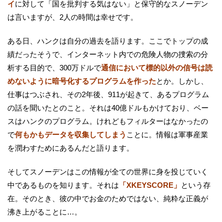
イ
に対して「国を批判する気はない」と保守的なスノーデン
は言いますが、2人の時間は幸せです。
ある日、ハンクは自分の過去を語ります。ここでトップの成
績だったそうで、インターネット内での危険人物の捜索の分
析する目的で、300万ドルで
通信において標的以外の信号は読
めないように暗号化するプログラムを作った
とか。しかし、
仕事はつぶされ、その2年後、911が起きて、あるプログラム
の話を聞いたとのこと。それは40億ドルもかけており、ベー
スはハンクのプログラム。けれどもフィルターはなかったの
で
何もかもデータを収集してしまう
ことに。情報は軍事産業
を潤わすためにあるんだと語ります。
そしてスノーデンはこの情報が全ての世界に身を投じていく
中であるものを知ります。それは
「XKEYSCORE」
という存
在。そのとき、彼の中でお金のためではない、純粋な正義が
沸き上がることに…。