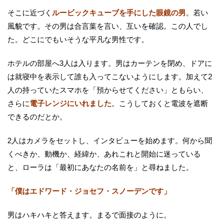
そこに近づく
ルービックキューブを手にした眼鏡の男
。若い
風貌です。その男は合言葉を言い、互いを確認。この人でし
た。どこにでもいそうな平凡な男性です。
ホテルの部屋へ3人は入ります。男はカーテンを閉め、ドアに
は就寝中を表示して誰も入ってこないようにします。加えて2
人の持っていたスマホを「預からせてください」ともらい、
さらに
電子レンジにいれました
。こうしておくと電波を遮断
できるのだとか。
2人はカメラをセットし、インタビューを始めます。何から聞
くべきか、動機か、経緯か、あれこれと開始に迷っている
と、ローラは「最初にあなたの名前を」と尋ねました。
「僕はエドワード・ジョセフ・スノーデンです」
男はハキハキと答えます。まるで面接のように。