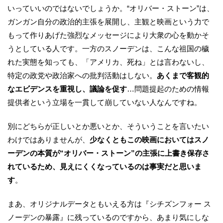
いっていいのではないでしょうか。“オリバー・ストーン”は、
ガンガン自分の政治的主張を展開し、主観と映画という力で
もって作りあげた強烈なメッセージにより大衆の心を動かそ
うとしている人です。一方のスノーデンは、こんな祖国の穢
れた実態を知っても、「アメリカ、死ね」とは言わないし、
特定の政党や政治家への批判活動はしない。
あくまで客観的
なエビデンスを重視し、議論を促す
…問題提起のための情報
提供者という立場を一貫して崩していない人なんですね。
別にどちらが正しいとか悪いとか、そういうことを言いたい
わけではありませんが、
少なくともこの映画においてはスノ
ーデンの本質が“オリバー・ストーン”の主張に上書き保存さ
れているため、見えにくくなっているのは事実だと思いま
す
。
まあ、オリジナルデータともいえる方は『シチズンフォー ス
ノーデンの暴露』に残っているのですから、あまり気にしな