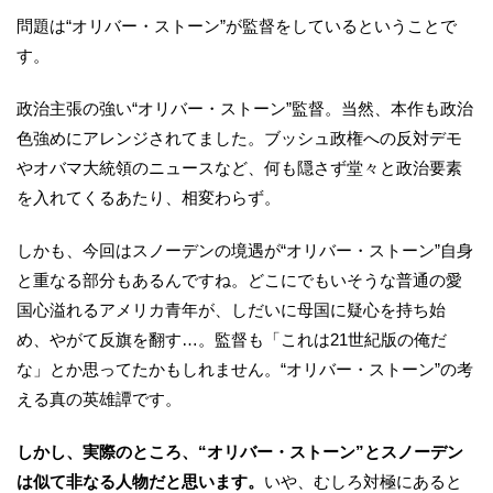
問題は“オリバー・ストーン”が監督をしているということで
す。
政治主張の強い“オリバー・ストーン”監督。当然、本作も政治
色強めにアレンジされてました。ブッシュ政権への反対デモ
やオバマ大統領のニュースなど、何も隠さず堂々と政治要素
を入れてくるあたり、相変わらず。
しかも、今回はスノーデンの境遇が“オリバー・ストーン”自身
と重なる部分もあるんですね。どこにでもいそうな普通の愛
国心溢れるアメリカ青年が、しだいに母国に疑心を持ち始
め、やがて反旗を翻す…。監督も「これは21世紀版の俺だ
な」とか思ってたかもしれません。“オリバー・ストーン”の考
える真の英雄譚です。
しかし、実際のところ、“オリバー・ストーン”とスノーデン
は似て非なる人物だと思います。
いや、むしろ対極にあると