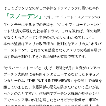
そこでピッタリなのがこの事件をドラマチックに描いた本作
『スノーデン』
です。“エドワード・スノーデン”の
半生と告発に至るまでの経緯を、“ジョセフ・ゴードン＝レビ
ット”主演で再現した社会派ドラマ。これを観れば、何の知識
がなくともスノーデン事件のだいたいがわかるでしょう。
本作の監督はアメリカ政府権力に批判的なアメリカ人
“オリバ
ー・ストーン”
。これまでも幾度となくアメリカの暗部を曝け
出す作品を制作してきた政治派映画監督で有名です。
“オリバー・ストーン”といえば、最近は6月に自身がロシアの
プーチン大統領に長時間インタビューするなどしたドキュメ
ンタリー作品『THE PUTIN INTERVIEWS』を公開して物議を
醸していました。米露関係の悪化を防ぎたいという思いがあ
ったとのことですが、作品内でプーチン大統領が見せたシリ
アでのロシア軍の作戦を写したというビデオ映像が、米軍の