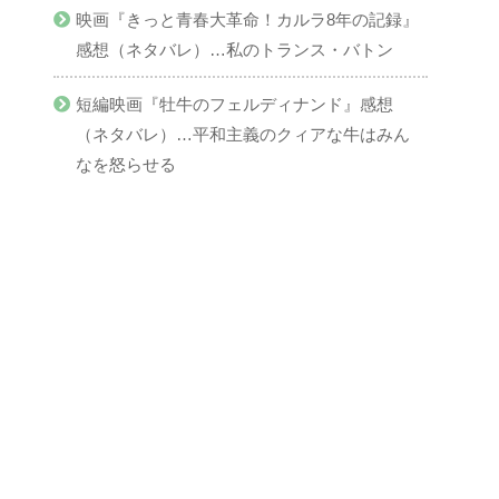
映画『きっと青春大革命！カルラ8年の記録』
感想（ネタバレ）…私のトランス・バトン
短編映画『牡牛のフェルディナンド』感想
（ネタバレ）…平和主義のクィアな牛はみん
なを怒らせる