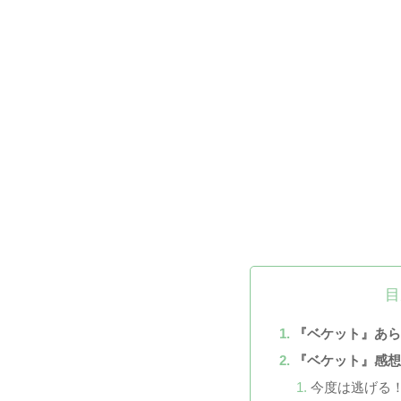
目
『ベケット』あ
『ベケット』感
今度は逃げる