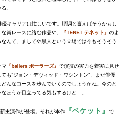
至る。
俳優キャリアは忙しいです。順調と言えばそうかもし
うな賞レースに絡む作品や、
『TENET テネット』
のよ
るなんて、ましてや黒人という立場では今もそうそう
ラマ
『ballers ボーラーズ』
で演技の実力を着実に見せ
ても“ジョン・デヴィッド・ワシントン”、まだ俳優
はどんなコースを歩んでいくのでしょうかね。今のと
いなほうが目立ってる気もするけど…。
『ベケット』
最新主演作が登場。それが本作
で