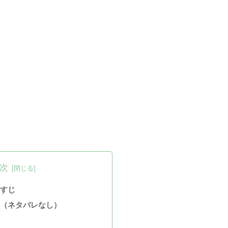
次
らすじ
想（ネタバレなし）
！