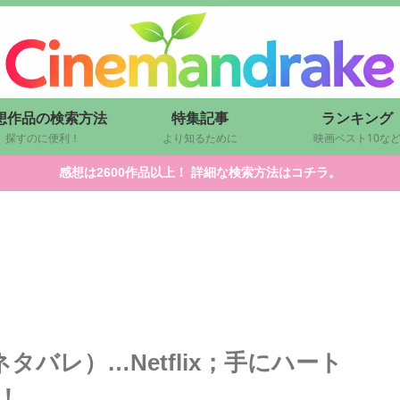
想作品の検索方法
特集記事
ランキング
探すのに便利！
より知るために
映画ベスト10な
感想は2600作品以上！ 詳細な検索方法はコチラ。
ネタバレ）…Netflix；手にハート
！