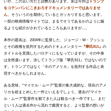
いや、この言い方だと語弊があります。実は今作は
トランプ
をコテンパンにこきおろすドキュメンタリーではありませ
ん
。そういうのを期待しているとガッカリすると思います。
一部の映画情報サイトでは、まるでそうであるかのように煽
るような紹介がされているところもありますが…。
本作の題名は、2004年に監督した、ジョージ・W・ブッシュ
とその政権を批判するためのドキュメンタリー
『華氏911』
の
タイトルを意識したパロディにもなっていますが、その中身
は全然違います。決してトランプ版『華氏911』ではないので
す。トランプではなく「今のアメリカ」を批判する作品と表
現すべきかもしれません。
ある意味、“マイケル・ムーア”監督の集大成的な、現在のアメ
リカを総まとめした一作といえるでしょう。過去の“マイケ
ル・ムーア”監督作を観てきた人は観るべき一作ですし、まだ
という人は過去作から流れで鑑賞すると、より監督の想いが