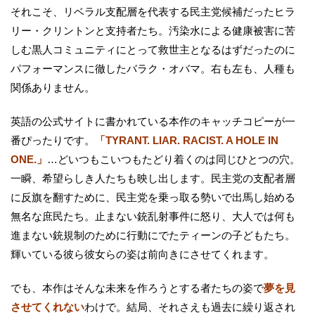
それこそ、リベラル支配層を代表する民主党候補だったヒラ
リー・クリントンと支持者たち。汚染水による健康被害に苦
しむ黒人コミュニティにとって救世主となるはずだったのに
パフォーマンスに徹したバラク・オバマ。右も左も、人種も
関係ありません。
英語の公式サイトに書かれている本作のキャッチコピーが一
番ぴったりです。
「TYRANT. LIAR. RACIST. A HOLE IN
ONE.」
…どいつもこいつもたどり着くのは同じひとつの穴。
一瞬、希望らしき人たちも映し出します。民主党の支配者層
に反旗を翻すために、民主党を乗っ取る勢いで出馬し始める
無名な庶民たち。止まない銃乱射事件に怒り、大人では何も
進まない銃規制のために行動にでたティーンの子どもたち。
輝いている彼ら彼女らの姿は前向きにさせてくれます。
でも、本作はそんな未来を作ろうとする者たちの姿で
夢を見
させてくれない
わけで。結局、それさえも過去に繰り返され