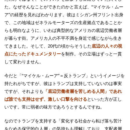
た。なぜそんなことができたのかと言えば、“マイケル・ムー
ア”の経歴を見ればわかります。彼はミシガン州フリント出身
で、この地域はゼネラルモーターズの生産拠点であることか
らも明白なように、いわば典型的なアメリカの底辺労働者層
が暮らす街。アメリカ人の不平不満を身近で感じながら生き
てきました。そして、20代の頃からそうした
底辺の人々の視
点にたったドキュメンタリー
を制作。その立場はずっと一貫
して変わりません。
今だと「“マイケル・ムーア”＝反トランプ」というイメージを
持たれがちですが、彼はトランプは支持していないのは事実
ですが、それよりも
「底辺労働者層を苦しめる人間」であれ
ば誰でも支持はせず、激しい口撃を向ける
といった方が正し
いです。常に弱者の味方であろうとするんですね。
なのでトランプを支持する「変化する社会から転げ落ち苦汁
をなめる保守的白人層」の気持ちも理解しており、支配者層