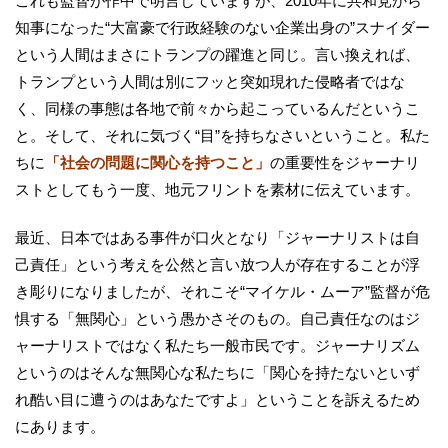
これも監督が作中で明言していますが、2010年に共和党から
知事になった“大富豪で行政経験のない企業出身の”スナイダー
という人間はまさにトランプの躍進と同じ。言い換えれば、
トランプという人間は別にフッと突如現れた侵略者ではな
く、同様の事態は各地で前々から起こっているんだというこ
と。そして、それに気づく“目”を持ちなさいということ。私た
ちに
「社会の問題に関心を持つこと」
の重要性をジャーナリ
ストとしてもう一度、地元フリントを素材に伝えています。
最近、日本ではある事件が口火となり「ジャーナリストは自
己責任」という考えを公然と言い放つ人が存在することが浮
き彫りになりましたが、それこそ“マイケル・ムーア”監督が危
惧する「無関心」という愚かさそのもの。自己責任なのはジ
ャーナリストではなく私たち一般市民です。ジャーナリズム
というのはそんな無関心な私たちに「関心を持たないといず
れ酷い目に遭うのはあなたですよ」ということを訴えるため
にあります。