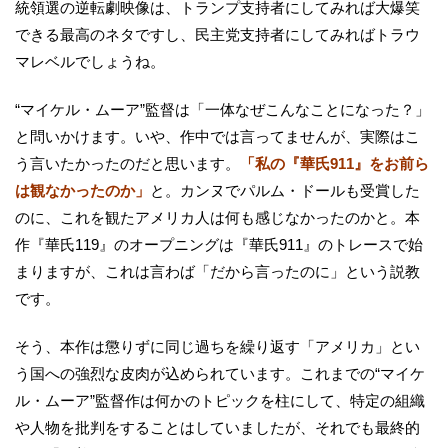
統領選の逆転劇映像は、トランプ支持者にしてみれば大爆笑
できる最高のネタですし、民主党支持者にしてみればトラウ
マレベルでしょうね。
“マイケル・ムーア”監督は「一体なぜこんなことになった？」
と問いかけます。いや、作中では言ってませんが、実際はこ
う言いたかったのだと思います。
「私の『華氏911』をお前ら
は観なかったのか」
と。カンヌでパルム・ドールも受賞した
のに、これを観たアメリカ人は何も感じなかったのかと。本
作『華氏119』のオープニングは『華氏911』のトレースで始
まりますが、これは言わば「だから言ったのに」という説教
です。
そう、本作は懲りずに同じ過ちを繰り返す「アメリカ」とい
う国への強烈な皮肉が込められています。これまでの“マイケ
ル・ムーア”監督作は何かのトピックを柱にして、特定の組織
や人物を批判をすることはしていましたが、それでも最終的