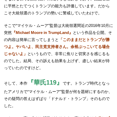
に平然とたてつくトランプの能力も評価しています。だから
こそ大統領選のトランプの勢いに警戒していたわけで。
そこで“マイケル・ムーア”監督は大統領選間近の2016年10月に
突然
『Michael Moore in TrumpLand』
という作品を公開。そ
の内容は簡単に言ってしまうと
「このままだとトランプが勝
つよ。ヤバいよ、民主党支持者さん。余裕ぶっこいてる場合
じゃないよ」
というもので、非常に焦りと切実さを感じるも
のでした。結局、その訴えも効果を上げず、虚しい結末が待
っていたのですけど。
『華氏119』
そして、本作
です。トランプ時代となっ
たアメリカで“マイケル・ムーア”監督が何を題材にするのか、
その疑問の答えはずばり「ドナルド・トランプ」そのもので
した。