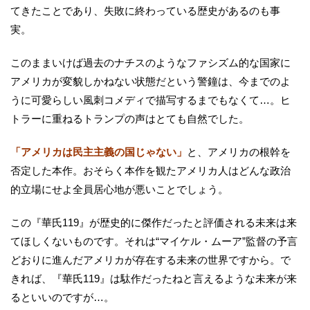
てきたことであり、失敗に終わっている歴史があるのも事
実。
このままいけば過去のナチスのようなファシズム的な国家に
アメリカが変貌しかねない状態だという警鐘は、今までのよ
うに可愛らしい風刺コメディで描写するまでもなくて…。ヒ
トラーに重ねるトランプの声はとても自然でした。
「アメリカは民主主義の国じゃない」
と、アメリカの根幹を
否定した本作。おそらく本作を観たアメリカ人はどんな政治
的立場にせよ全員居心地が悪いことでしょう。
この『華氏119』が歴史的に傑作だったと評価される未来は来
てほしくないものです。それは“マイケル・ムーア”監督の予言
どおりに進んだアメリカが存在する未来の世界ですから。で
きれば、『華氏119』は駄作だったねと言えるような未来が来
るといいのですが…。