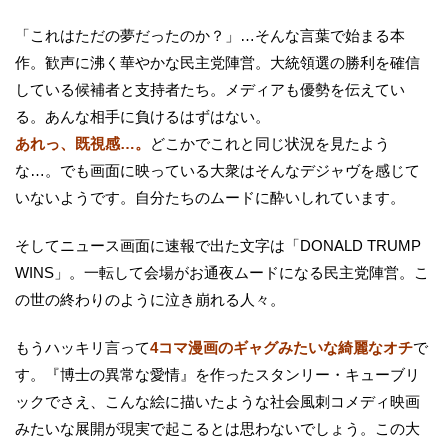
「これはただの夢だったのか？」…そんな言葉で始まる本
作。歓声に沸く華やかな民主党陣営。大統領選の勝利を確信
している候補者と支持者たち。メディアも優勢を伝えてい
る。あんな相手に負けるはずはない。
あれっ、既視感…。
どこかでこれと同じ状況を見たよう
な…。でも画面に映っている大衆はそんなデジャヴを感じて
いないようです。自分たちのムードに酔いしれています。
そしてニュース画面に速報で出た文字は「DONALD TRUMP
WINS」。一転して会場がお通夜ムードになる民主党陣営。こ
の世の終わりのように泣き崩れる人々。
もうハッキリ言って
4コマ漫画のギャグみたいな綺麗なオチ
で
す。『博士の異常な愛情』を作ったスタンリー・キューブリ
ックでさえ、こんな絵に描いたような社会風刺コメディ映画
みたいな展開が現実で起こるとは思わないでしょう。この大