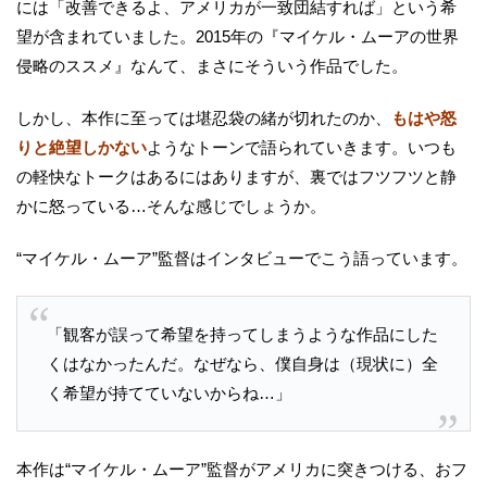
には「改善できるよ、アメリカが一致団結すれば」という希
望が含まれていました。2015年の『マイケル・ムーアの世界
侵略のススメ』なんて、まさにそういう作品でした。
しかし、本作に至っては堪忍袋の緒が切れたのか、
もはや怒
りと絶望しかない
ようなトーンで語られていきます。いつも
の軽快なトークはあるにはありますが、裏ではフツフツと静
かに怒っている…そんな感じでしょうか。
“マイケル・ムーア”監督はインタビューでこう語っています。
「観客が誤って希望を持ってしまうような作品にした
くはなかったんだ。なぜなら、僕自身は（現状に）全
く希望が持てていないからね…」
本作は“マイケル・ムーア”監督がアメリカに突きつける、おフ