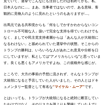
見ていて、選挙でこんなにも注目したのは初めてかも。私、
日本人なのに…。まあ、当事者ではないので、ある意味、客
観的に見物人のように見れたというのもありますが…。
出馬元である共和党からも「何をしでかすかわからないコン
トロール不可能な人」扱いで完全な支持を得ていたわけでも
なく、ましてや民主党支持者層からは「あんな人が大統領に
なるわけない」と舐められていた選挙中の状態。そこからの
トランプの勝利は、いろいろな人があれこれ意見や分析を口
にしていますが、私としては“アメリカらしいな”と思っていま
す。良くも悪くもアメリカですよね、この規格外な感じが。
ところで、大方の事前の予想に流されず、そんなトランプが
大統領になると予言していた人がいました。その人とはドキ
ュメンタリー監督として有名な
“マイケル・ムーア”
です。
とはいっても、トランプが大統領になると絶対に断言してい
たわけではなく、そのリスクを誰よりも警鐘していた人でし