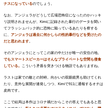
ナスになっている
のでしょう。
なお、アンジェラがどうして広場恐怖症になったのかハッキ
リ説明されませんが、Kimiに記録された暴行のデータを聞い
てフラッシュバック的に恐怖に陥っているあたりを察する
に、
アンジェラは過去に何かしらの性的暴行などを受けたの
だと思われます
。
そのアンジェラにとってこの家の中だけが唯一の安住の地。
でもスマートスピーカーはそんなプライベートな空間も侵食
している。
こういう矛盾を突きつける物語でもありますね。
ラストは家での敵との対峙。向かいの双眼鏡男も助けてくれ
たり、意外な展開が連発しつつ、Kimiで911に通報するオチは
皮肉です。
ここで結局は本作はコロナ禍だからこその答えでもあると思