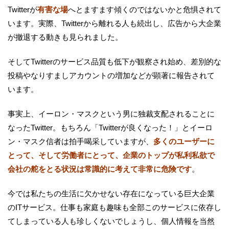
Twitterが
有害な場
へとますます傾くのではないかと危惧されて
います。実際、Twitterから離れる人も続出し、広告から大企業
が撤退する動きも見られました。
そしてTwitterのサービス品質も低下が観察され始め、差別的な
投稿やなりすましアカウントの増加などが顕著に報告されて
います。
事実上、イーロン・マスクという男に独裁支配されることに
なったTwitter。もちろん「Twitterが良くなった！」とイーロ
ン・マスク信者は拍手喝采していますが、
多くのユーザーに
とって、そして労働者にとって、企業のトップが私利私欲で
会社の舵をとる状況は常識的に考えて非常に危険です
。
今では私たちの生活に欠かせない存在になっている巨大企業
のITサービス。仕事も家庭も趣味も全部このサービスに依存し
てしまっている人も珍しくないでしょうし、個人情報を当然