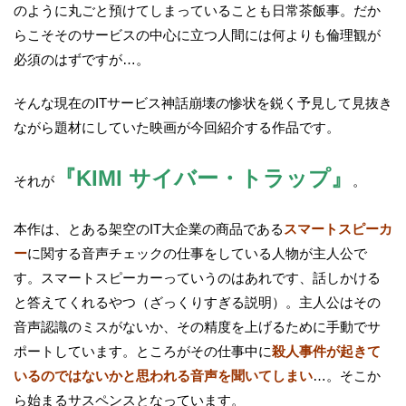
のように丸ごと預けてしまっていることも日常茶飯事。だか
らこそそのサービスの中心に立つ人間には何よりも倫理観が
必須のはずですが…。
そんな現在のITサービス神話崩壊の惨状を鋭く予見して見抜き
ながら題材にしていた映画が今回紹介する作品です。
『KIMI サイバー・トラップ』
それが
。
本作は、とある架空のIT大企業の商品である
スマートスピーカ
ー
に関する音声チェックの仕事をしている人物が主人公で
す。スマートスピーカーっていうのはあれです、話しかける
と答えてくれるやつ（ざっくりすぎる説明）。主人公はその
音声認識のミスがないか、その精度を上げるために手動でサ
ポートしています。ところがその仕事中に
殺人事件が起きて
いるのではないかと思われる音声を聞いてしまい
…。そこか
ら始まるサスペンスとなっています。