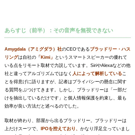
あらすじ（前半）：その音声を無視できない
Amygdala（アミグダラ）社
のCEOである
ブラッドリー・ハス
リング
は自社の
「Kimi」
というスマートスピーカーの優れて
いる点をリモート取材で力説しています。SiriやAlexaなどの他
社と違ってアルゴリズムではなく
人によって解析している
こ
とを得意げに語りますが、記者はプライバシーの懸念に関す
る質問をぶつけてきます。しかし、ブラッドリーは「一部だ
けを抽出しているだけです」と個人情報保護を約束し、最も
効率が良い方法だと述べるのでした。
取材が終わり、部屋から出るブラッドリー。ブラッドリーは
上だけスーツで、
IPOを控えており、
かなり浮足立っていまし