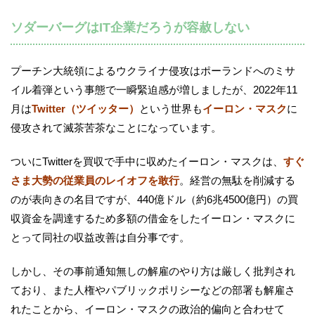
ソダーバーグはIT企業だろうが容赦しない
プーチン大統領によるウクライナ侵攻はポーランドへのミサ
イル着弾という事態で一瞬緊迫感が増しましたが、2022年11
月は
Twitter（ツイッター）
という世界も
イーロン・マスク
に
侵攻されて滅茶苦茶なことになっています。
ついにTwitterを買収で手中に収めたイーロン・マスクは、
すぐ
さま大勢の従業員のレイオフを敢行
。経営の無駄を削減する
のが表向きの名目ですが、440億ドル（約6兆4500億円）の買
収資金を調達するため多額の借金をしたイーロン・マスクに
とって同社の収益改善は自分事です。
しかし、その事前通知無しの解雇のやり方は厳しく批判され
ており、また人権やパブリックポリシーなどの部署も解雇さ
れたことから、イーロン・マスクの政治的偏向と合わせて