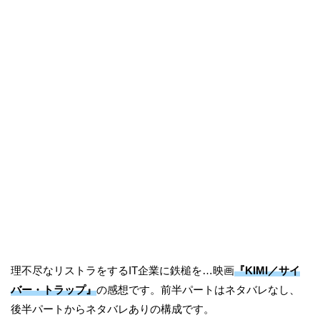
理不尽なリストラをするIT企業に鉄槌を…映画
『KIMI／サイ
バー・トラップ』
の感想です。前半パートはネタバレなし、
後半パートからネタバレありの構成です。