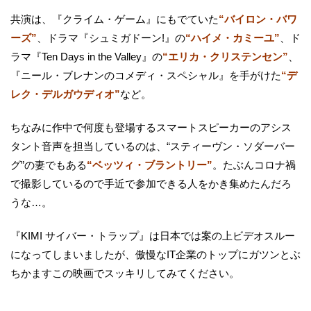
共演は、『クライム・ゲーム』にもでていた
“バイロン・バワ
ーズ”
、ドラマ『シュミガドーン!』の
“ハイメ・カミーユ”
、ド
ラマ『Ten Days in the Valley』の
“エリカ・クリステンセン”
、
『ニール・ブレナンのコメディ・スペシャル』を手がけた
“デ
レク・デルガウディオ”
など。
ちなみに作中で何度も登場するスマートスピーカーのアシス
タント音声を担当しているのは、“スティーヴン・ソダーバー
グ”の妻でもある
“ベッツィ・ブラントリー”
。たぶんコロナ禍
で撮影しているので手近で参加できる人をかき集めたんだろ
うな…。
『KIMI サイバー・トラップ』は日本では案の上ビデオスルー
になってしまいましたが、傲慢なIT企業のトップにガツンとぶ
ちかますこの映画でスッキリしてみてください。