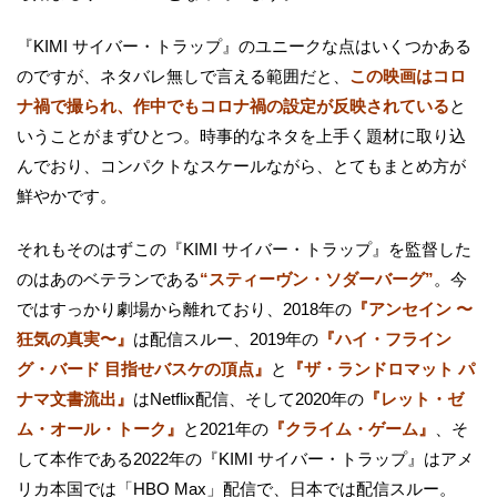
『KIMI サイバー・トラップ』のユニークな点はいくつかある
のですが、ネタバレ無しで言える範囲だと、
この映画はコロ
ナ禍で撮られ、作中でもコロナ禍の設定が反映されている
と
いうことがまずひとつ。時事的なネタを上手く題材に取り込
んでおり、コンパクトなスケールながら、とてもまとめ方が
鮮やかです。
それもそのはずこの『KIMI サイバー・トラップ』を監督した
のはあのベテランである
“スティーヴン・ソダーバーグ”
。今
ではすっかり劇場から離れており、2018年の
『アンセイン 〜
狂気の真実〜』
は配信スルー、2019年の
『ハイ・フライン
グ・バード 目指せバスケの頂点』
と
『ザ・ランドロマット パ
ナマ文書流出』
はNetflix配信、そして2020年の
『レット・ゼ
ム・オール・トーク』
と2021年の
『クライム・ゲーム』
、そ
して本作である2022年の『KIMI サイバー・トラップ』はアメ
リカ本国では「HBO Max」配信で、日本では配信スルー。