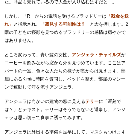
た。商品も売れているので大金が入り込むはずだと…。
しかし、「R」からの電話を受けるブラッドリーは
「残金を送
れ」
と指示され、
「露見する可能性は？」
と念を押します。2
階の子どもの寝顔を見つめるブラッドリーの感情は穏やかで
はありません。
ところ変わって、青い髪の女性、
アンジェラ・チャイルズ
が
コーヒーを飲みながら窓から外を見つめています。ここはア
パートの一室。色々な人たちの様子が窓からは見えます。部
屋にあるKimiに時間を質問し、ベッドを整え、部屋のマシー
ンで運動して汗を流すアンジェラ。
アンジェラは向かいの建物の窓に見える
テリー
に「遅刻で
は？」とテキスト。テリーはそうでもないと返事し、アンジ
ェラは思い切って食事に誘ってみます。
アンジェラは外出する準備を足早にして、マスクもつけます