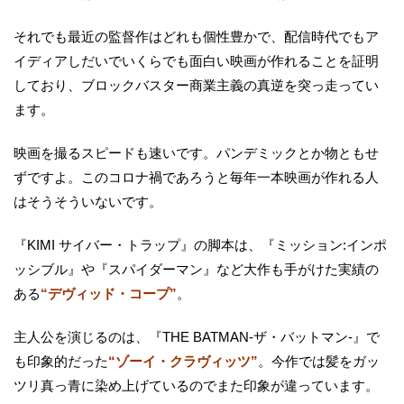
それでも最近の監督作はどれも個性豊かで、配信時代でもア
イディアしだいでいくらでも面白い映画が作れることを証明
しており、ブロックバスター商業主義の真逆を突っ走ってい
ます。
映画を撮るスピードも速いです。パンデミックとか物ともせ
ずですよ。このコロナ禍であろうと毎年一本映画が作れる人
はそうそういないです。
『KIMI サイバー・トラップ』の脚本は、『ミッション:インポ
ッシブル』や『スパイダーマン』など大作も手がけた実績の
ある
“デヴィッド・コープ”
。
主人公を演じるのは、『THE BATMAN-ザ・バットマン-』で
も印象的だった
“ゾーイ・クラヴィッツ”
。今作では髪をガッ
ツリ真っ青に染め上げているのでまた印象が違っています。