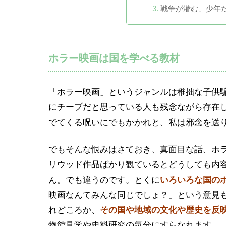
戦争が潜む、少年
ホラー映画は国を学べる教材
「ホラー映画」というジャンルは稚拙な子供
にチープだと思っている人も残念ながら存在
でてくる呪いにでもかかれと、私は邪念を送
でもそんな恨みはさておき、真面目な話、ホ
リウッド作品ばかり観ているとどうしても内
ん。でも違うのです。とくに
いろいろな国の
映画なんてみんな同じでしょ？」という意見
れどころか、
その国や地域の文化や歴史を反
物館見学や史料研究の気分にすらなれます。