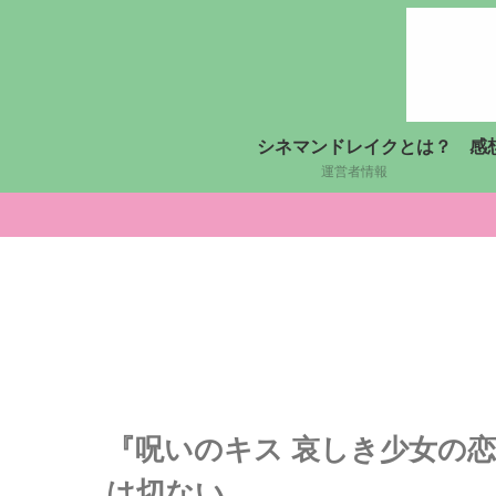
シネマンドレイクとは？
感
運営者情報
『呪いのキス 哀しき少女の
は切ない