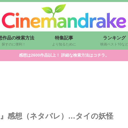
想作品の検索方法
特集記事
ランキング
探すのに便利！
より知るために
映画ベスト10な
感想は2600作品以上！ 詳細な検索方法はコチラ。
恋』感想（ネタバレ）…タイの妖怪