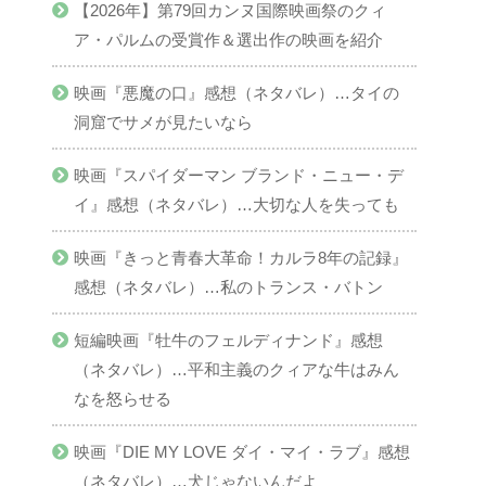
【2026年】第79回カンヌ国際映画祭のクィ
ア・パルムの受賞作＆選出作の映画を紹介
映画『悪魔の口』感想（ネタバレ）…タイの
洞窟でサメが見たいなら
映画『スパイダーマン ブランド・ニュー・デ
イ』感想（ネタバレ）…大切な人を失っても
映画『きっと青春大革命！カルラ8年の記録』
感想（ネタバレ）…私のトランス・バトン
短編映画『牡牛のフェルディナンド』感想
（ネタバレ）…平和主義のクィアな牛はみん
なを怒らせる
映画『DIE MY LOVE ダイ・マイ・ラブ』感想
（ネタバレ）…犬じゃないんだよ