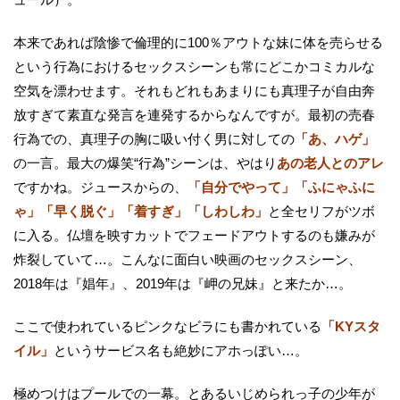
本来であれば陰惨で倫理的に100％アウトな妹に体を売らせる
という行為におけるセックスシーンも常にどこかコミカルな
空気を漂わせます。それもどれもあまりにも真理子が自由奔
放すぎて素直な発言を連発するからなんですが。最初の売春
行為での、真理子の胸に吸い付く男に対しての
「あ、ハゲ」
の一言。最大の爆笑“行為”シーンは、やはり
あの老人とのアレ
ですかね。ジュースからの、
「自分でやって」「ふにゃふに
ゃ」「早く脱ぐ」「着すぎ」「しわしわ」
と全セリフがツボ
に入る。仏壇を映すカットでフェードアウトするのも嫌みが
炸裂していて…。こんなに面白い映画のセックスシーン、
2018年は『娼年』、2019年は『岬の兄妹』と来たか…。
ここで使われているピンクなビラにも書かれている
「KYスタ
イル」
というサービス名も絶妙にアホっぽい…。
極めつけはプールでの一幕。とあるいじめられっ子の少年が