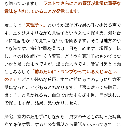
き切っていますし、
ラストでさらにこの冒頭が非常に重要な
意味を内包していることが発覚します
。
始まりは
「真理子～」
というかぼそげな男の呼び掛ける声で
す。足をひきずりながら真理子という女性を探す男。知り合
いに電話をかけて見ていないかを聞きます。そこは地方の小
さな港です。海岸に靴を見つけ、目を止めます。場面が一転
し、その靴を網ですくう警官。どうやら真理子のものではな
いかと疑ったようですが、違ったようです。警官は男とは顔
なじみらしく
「前みたいにトランプやっているんじゃない
の？」
とどこか軽めな反応。すでに前にもこのように行方不
明になったことがあるとわかります。「署に戻って失踪届、
出す？」と聞かれるも、自分でひたすら探す男。日が沈むま
で探しますが、結局、見つかりません。
帰宅。室内の紐を手にしながら、男女の子どもの写った写真
立てを倒す男。すると公衆電話から電話がかかってきて、急