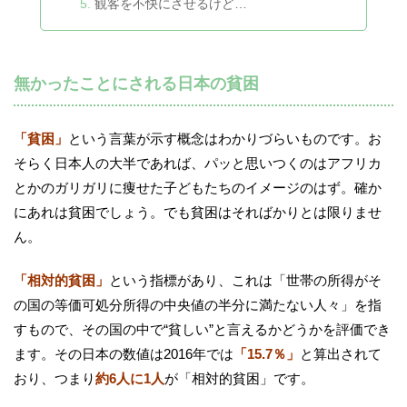
観客を不快にさせるけど…
無かったことにされる日本の貧困
「貧困」
という言葉が示す概念はわかりづらいものです。お
そらく日本人の大半であれば、パッと思いつくのはアフリカ
とかのガリガリに痩せた子どもたちのイメージのはず。確か
にあれは貧困でしょう。でも貧困はそればかりとは限りませ
ん。
「相対的貧困」
という指標があり、これは「世帯の所得がそ
の国の等価可処分所得の中央値の半分に満たない人々」を指
すもので、その国の中で“貧しい”と言えるかどうかを評価でき
ます。その日本の数値は2016年では
「15.7％」
と算出されて
おり、つまり
約6人に1人
が「相対的貧困」です。