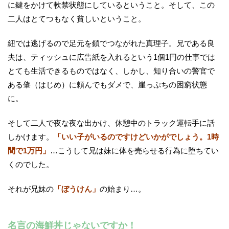
に鍵をかけて軟禁状態にしているということ。そして、この
二人はとてつもなく貧しいということ。
紐では逃げるので足元を鎖でつながれた真理子。兄である良
夫は、ティッシュに広告紙を入れるという1個1円の仕事では
とても生活できるものではなく、しかし、知り合いの警官で
ある肇（はじめ）に頼んでもダメで、崖っぷちの困窮状態
に。
そして二人で夜な夜な出かけ、休憩中のトラック運転手に話
しかけます。
「いい子がいるのですけどいかがでしょう。1時
間で1万円」
…こうして兄は妹に体を売らせる行為に堕ちてい
くのでした。
それが兄妹の
「ぼうけん」
の始まり…。
名言の海鮮丼じゃないですか！