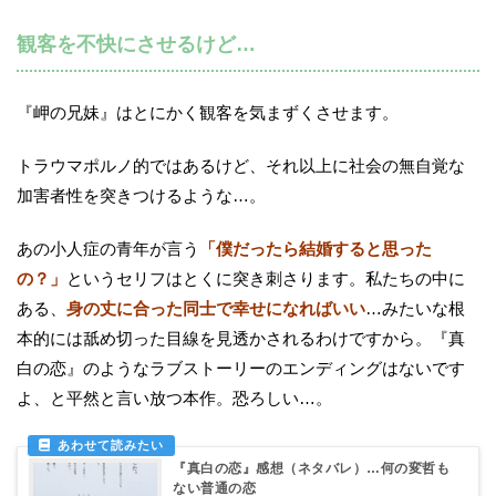
観客を不快にさせるけど…
『岬の兄妹』はとにかく観客を気まずくさせます。
トラウマポルノ的ではあるけど、それ以上に社会の無自覚な
加害者性を突きつけるような…。
あの小人症の青年が言う
「僕だったら結婚すると思った
の？」
というセリフはとくに突き刺さります。私たちの中に
ある、
身の丈に合った同士で幸せになればいい
…みたいな根
本的には舐め切った目線を見透かされるわけですから。『真
白の恋』のようなラブストーリーのエンディングはないです
よ、と平然と言い放つ本作。恐ろしい…。
『真白の恋』感想（ネタバレ）…何の変哲も
ない普通の恋