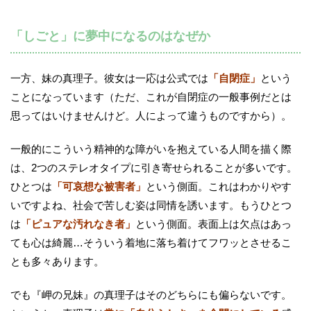
「しごと」に夢中になるのはなぜか
一方、妹の真理子。彼女は一応は公式では
「自閉症」
という
ことになっています（ただ、これが自閉症の一般事例だとは
思ってはいけませんけど。人によって違うものですから）。
一般的にこういう精神的な障がいを抱えている人間を描く際
は、2つのステレオタイプに引き寄せられることが多いです。
ひとつは
「可哀想な被害者」
という側面。これはわかりやす
いですよね、社会で苦しむ姿は同情を誘います。もうひとつ
は
「ピュアな汚れなき者」
という側面。表面上は欠点はあっ
ても心は綺麗…そういう着地に落ち着けてフワッとさせるこ
とも多々あります。
でも『岬の兄妹』の真理子はそのどちらにも偏らないです。