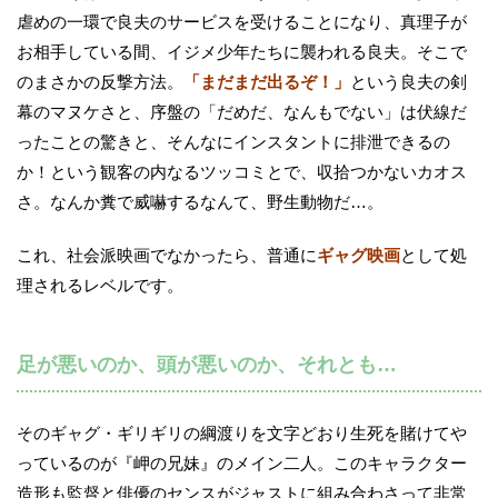
虐めの一環で良夫のサービスを受けることになり、真理子が
お相手している間、イジメ少年たちに襲われる良夫。そこで
のまさかの反撃方法。
「まだまだ出るぞ！」
という良夫の剣
幕のマヌケさと、序盤の「だめだ、なんもでない」は伏線だ
ったことの驚きと、そんなにインスタントに排泄できるの
か！という観客の内なるツッコミとで、収拾つかないカオス
さ。なんか糞で威嚇するなんて、野生動物だ…。
これ、社会派映画でなかったら、普通に
ギャグ映画
として処
理されるレベルです。
足が悪いのか、頭が悪いのか、それとも…
そのギャグ・ギリギリの綱渡りを文字どおり生死を賭けてや
っているのが『岬の兄妹』のメイン二人。このキャラクター
造形も監督と俳優のセンスがジャストに組み合わさって非常