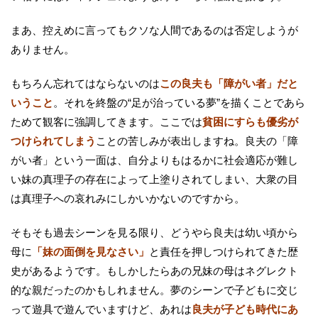
まあ、控えめに言ってもクソな人間であるのは否定しようが
ありません。
もちろん忘れてはならないのは
この良夫も「障がい者」だと
いうこと
。それを終盤の“足が治っている夢”を描くことであら
ためて観客に強調してきます。ここでは
貧困にすらも優劣が
つけられてしまう
ことの苦しみが表出しますね。良夫の「障
がい者」という一面は、自分よりもはるかに社会適応が難し
い妹の真理子の存在によって上塗りされてしまい、大衆の目
は真理子への哀れみにしかいかないのですから。
そもそも過去シーンを見る限り、どうやら良夫は幼い頃から
母に
「妹の面倒を見なさい」
と責任を押しつけられてきた歴
史があるようです。もしかしたらあの兄妹の母はネグレクト
的な親だったのかもしれません。夢のシーンで子どもに交じ
って遊具で遊んでいますけど、あれは
良夫が子ども時代にあ