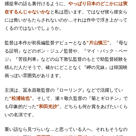
捕捉率の話も裏付けるように、
やっぱり日本のどこかには実
在するんじゃないかな
と私は思います。ではなぜ彼ら彼女ら
には救いがもたらされないのか…それは作中で浮き上がって
くるのではないでしょうか。
監督は本作が初長編監督デビューとなる
“片山慎三”
。『母な
る証明』などのポン・ジュノ監督や、『マイ・バック・ペー
ジ』『苦役列車』などの山下敦弘監督のもとで助監督経験を
積んだ人だそうで、確かにどことなく『岬の兄妹』は韓国映
画っぽい雰囲気があります。
主演は、冨永昌敬監督の『ローリング』などで活躍してい
た
“松浦祐也”
。そして、瀬々敬久監督の『菊とギロチン』で
も印象的だった
“和田光沙”
。どちらも何か賞をあげたいくら
いの名演です。
重い話なら見づらいな…と思っている人へ。それもそうなの