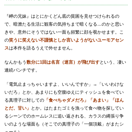
『岬の兄妹』はとにかくどん底の貧困を見せつけられるの
で、暗澹たる生活に観客の気持ちまで暗くなる…のかと思い
きや、意外にそうではない一面も頻繁に顔を覗かせます。こ
の
笑うに笑えない不謹慎としか言いようがないユーモアセン
ス
は本作を語るうえで外せません。
なんかもう
数分に1回は名言（迷言）が飛び出す
という、凄い
連続パンチです。
「電気止まっちゃいますよ、いいんですか」→「いいわけな
いだろ」とか、あまりにも空腹ゆえにティッシュを食べてい
る真理子に対しての
「食べちゃダメだろ」「あまい」「ほん
とだ、甘い」
とか。はたまたゴミを漁って食べ物を探してい
るシーンでのホームレスに追い返される、カラスの縄張り争
いのような場面も（そこでの真理子の「一個頂戴」がまたシ
ュール）。