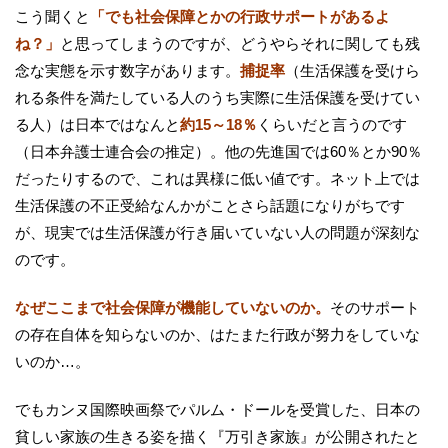
こう聞くと
「でも社会保障とかの行政サポートがあるよ
ね？」
と思ってしまうのですが、どうやらそれに関しても残
念な実態を示す数字があります。
捕捉率
（生活保護を受けら
れる条件を満たしている人のうち実際に生活保護を受けてい
る人）は日本ではなんと
約15～18％
くらいだと言うのです
（日本弁護士連合会の推定）。他の先進国では60％とか90％
だったりするので、これは異様に低い値です。ネット上では
生活保護の不正受給なんかがことさら話題になりがちです
が、現実では生活保護が行き届いていない人の問題が深刻な
のです。
なぜここまで社会保障が機能していないのか。
そのサポート
の存在自体を知らないのか、はたまた行政が努力をしていな
いのか…。
でもカンヌ国際映画祭でパルム・ドールを受賞した、日本の
貧しい家族の生きる姿を描く『万引き家族』が公開されたと