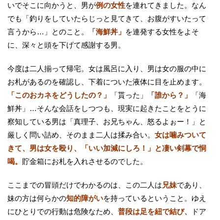
いでそこに向かうと、男が
例の女性
を連れてきました。なん
でも「釣りをしていたらじっと見てきて、お腹がすいたって
言うから…」とのこと。
「海鮮丼」
を連発する女性をよそ
に、深々と頭を下げて感謝する男。
今度は二人揃って帰宅。女は風呂に入り、男は女の服の中に
お札があるのを確認し、下着についた液体に目を止めます。
「このおカネをどうしたの？」
「貰った」
「誰から？」
「海
鮮丼」…そんな会話をしつつも、現実に起きたことをとうに
察知している男は「真理子、お兄ちゃん、怒るよぉー！」と
厳しく問い詰め、そのまま二人は揉み合い。
女は噛みついて
きて、男は女を殴り、「いい加減にしろ！」と凄い剣幕で恫
喝。
貯金箱にお札を入れさせるのでした。
ここまでの冒頭だけでわかるのは、この二人は
兄妹
であり、
妹の方は何らかの
知的障がい
を持っているということ。ゆえ
にひとりでの行動は危険なため、
普段は足を紐で結び、
ドア