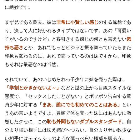
に絶妙です。
まず兄である良夫。彼は
非常に小賢しい感じ
のする風貌であ
り、決して人に好かれるタイプではないです。あの「可愛い
子がいるのですけど」と客引きする感じの何とも言えない
気
持ち悪さ
とか、あれでもっとビジッと振る舞っていたらまた
印象も変わるのに、あれで売っているのは妹ですから、印象
もそれは最悪なのは当然。
それでいて、あのいじめられっ子少年に妹を売った際は、
「学割とかきかないよ～」
などと謎の上から目線スタイルな
態度で、「セックスしたことがない」とボソボソ告白する童
貞少年に対する
「まあ、誰にでも初めてのことはある」
とい
うあの言いようですよ。冒頭で体を売った妹にはあんなに激
怒したクセに、この
恥も外聞もないダブルスタンダード
。自
分より強い相手には怯え媚びへつらい、自分より弱い数少な
い相手にはティッシュのような薄っぺらい権威を振るう。