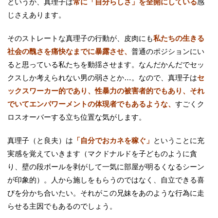
というか、真理子は
常に「自分らしさ」を全開にしている
感
じさえあります。
そのストレートな真理子の行動が、皮肉にも
私たちの生きる
社会の醜さを痛快なまでに暴露させ、
普通のポジションにい
ると思っている私たちを動揺させます。なんだかんだでセッ
クスしか考えられない男の弱さとか…。なので、真理子は
セ
ックスワーカー的であり、性暴力の被害者的でもあり、それ
でいてエンパワーメントの体現者でもあるような、
すごくク
ロスオーバーする立ち位置な気がします。
真理子（と良夫）は
「自分でおカネを稼ぐ」
ということに充
実感を覚えていきます（マクドナルドを子どものように貪
り、壁の段ボールを剥がして一気に部屋が明るくなるシーン
が印象的）。人から施しをもらうのではなく、自立できる喜
びを分かち合いたい。それがこの兄妹をあのような行為に走
らせる主因でもあるのでしょう。