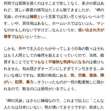
邦画では貧困を描くのはそこまで珍しくなく、多少の差はあ
れど、貧しい家庭の描写はたくさん観てきましたが、『岬の
兄妹』のそれは
極貧
という言葉では言い尽くせないレベルで
す。いや、居住地はあるし、ホームレスではないぶん、マシ
なのかもしれないですけど…なんというか、
追い込まれ方が
尋常ではない
というか…。
しかも、作中で主人公たちがやってしまう行為の数々はそれ
はもう人間としての倫理を超えまくっていくので、当然、鑑
賞することで
とてつもなく不愉快な気持ちになる
のは避けら
れません。包み隠さずオープンにしすぎてドン引きする…み
たいな感じですね。貧困の根底にある、
性、労働、孤独、障
がい、犯罪、暴力
…そういったものが一切の配慮無しに描か
れるので、観るのには覚悟がいるでしょう。
『岬の兄妹』はさらに極端なので、これまで以上に「こんな
人たちは日本にいない」勢が湧いてきそうですが、前述した