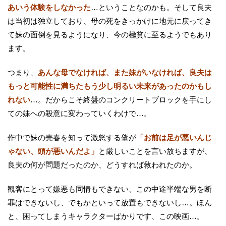
あいう体験をしなかった
…ということなのかも。そして良夫
は当初は独立しており、母の死をきっかけに地元に戻ってき
て妹の面倒を見るようになり、今の極貧に至るようでもあり
ます。
つまり、
あんな母でなければ、また妹がいなければ、良夫は
もっと可能性に満ちたもう少し明るい未来があったのかもし
れない
…。だからこそ終盤のコンクリートブロックを手にし
ての妹への殺意に変わっていくわけで…。
作中で妹の売春を知って激怒する肇が
「お前は足が悪いんじ
ゃない、頭が悪いんだよ」
と厳しいことを言い放ちますが、
良夫の何が問題だったのか、どうすれば救われたのか。
観客にとって嫌悪も同情もできない、この中途半端な男を断
罪はできないし、でもかといって放置もできないし…。ほん
と、困ってしまうキャラクターばかりです、この映画…。