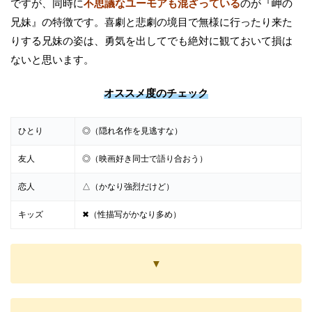
ですが、同時に
不思議なユーモアも混ざっている
のが『岬の
兄妹』の特徴です。喜劇と悲劇の境目で無様に行ったり来た
りする兄妹の姿は、勇気を出してでも絶対に観ておいて損は
ないと思います。
オススメ度のチェック
ひとり
◎（隠れ名作を見逃すな）
友人
◎（映画好き同士で語り合おう）
恋人
△（かなり強烈だけど）
キッズ
✖（性描写がかなり多め）
▼