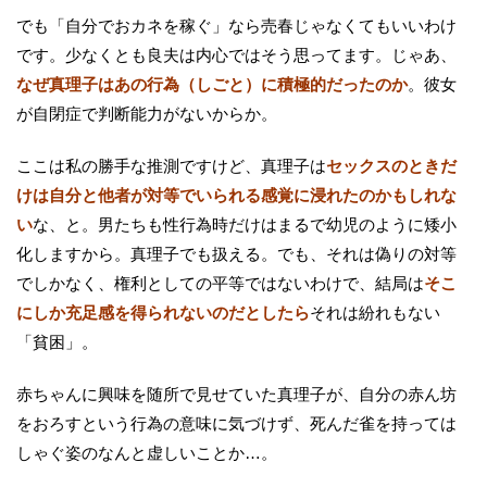
でも「自分でおカネを稼ぐ」なら売春じゃなくてもいいわけ
です。少なくとも良夫は内心ではそう思ってます。じゃあ、
なぜ真理子はあの行為（しごと）に積極的だったのか
。彼女
が自閉症で判断能力がないからか。
ここは私の勝手な推測ですけど、真理子は
セックスのときだ
けは自分と他者が対等でいられる感覚に浸れたのかもしれな
い
な、と。男たちも性行為時だけはまるで幼児のように矮小
化しますから。真理子でも扱える。でも、それは偽りの対等
でしかなく、権利としての平等ではないわけで、結局は
そこ
にしか充足感を得られないのだとしたら
それは紛れもない
「貧困」。
赤ちゃんに興味を随所で見せていた真理子が、自分の赤ん坊
をおろすという行為の意味に気づけず、死んだ雀を持っては
しゃぐ姿のなんと虚しいことか…。