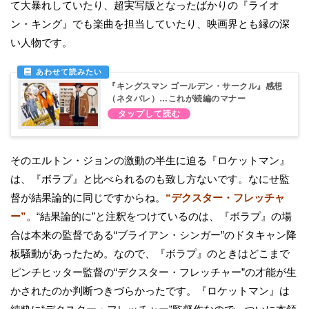
て大暴れしていたり、超実写版となったばかりの『ライオ
ン・キング』でも楽曲を担当していたり、映画界とも縁の深
い人物です。
『キングスマン ゴールデン・サークル』感想
（ネタバレ）…これが続編のマナー
そのエルトン・ジョンの激動の半生に迫る『ロケットマン』
は、『ボラプ』と比べられるのも致し方ないです。なにせ監
督が結果論的に同じですからね。
“デクスター・フレッチャ
ー”
。“結果論的に”と注釈をつけているのは、『ボラプ』の場
合は本来の監督である“ブライアン・シンガー”のドタキャン降
板騒動があったため。なので、『ボラプ』のときはどこまで
ピンチヒッター監督の“デクスター・フレッチャー”の才能が生
かされたのか判断つきづらかったです。『ロケットマン』は