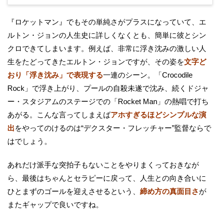
『ロケットマン』でもその単純さがプラスになっていて、エ
ルトン・ジョンの人生史に詳しくなくとも、簡単に彼とシン
クロできてしまいます。例えば、非常に浮き沈みの激しい人
生をたどってきたエルトン・ジョンですが、その姿を
文字ど
おり「浮き沈み」で表現する
一連のシーン。「Crocodile
Rock」で浮き上がり、プールの自殺未遂で沈み、続くドジャ
ー・スタジアムのステージでの「Rocket Man」の熱唱で打ち
あがる。こんな言ってしまえば
アホすぎるほどシンプルな演
出
をやってのけるのは“デクスター・フレッチャー”監督ならで
はでしょう。
あれだけ派手な突拍子もないことをやりまくっておきなが
ら、最後はちゃんとセラピーに戻って、人生との向き合いに
ひとまずのゴールを迎えさせるという、
締め方の真面目さ
が
またギャップで良いですね。