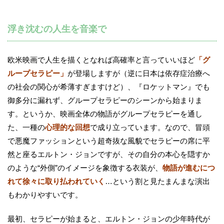
浮き沈むの人生を音楽で
欧米映画で人生を描くとなれば高確率と言っていいほど
「グ
ループセラピー」
が登場しますが（逆に日本は依存症治療へ
の社会の関心が希薄すぎますけど）、『ロケットマン』でも
御多分に漏れず、グループセラピーのシーンから始まりま
す。というか、映画全体の物語がグループセラピーを通し
た、一種の
心理的な回想
で成り立っています。なので、冒頭
で悪魔ファッションという超奇抜な風貌でセラピーの席に平
然と座るエルトン・ジョンですが、その自分の本心を隠すか
のような“外側”のイメージを象徴する衣装が、
物語が進むにつ
れて徐々に取り払われていく
…という割と見たまんまな演出
もわかりやすいです。
最初、セラピーが始まると、エルトン・ジョンの少年時代が