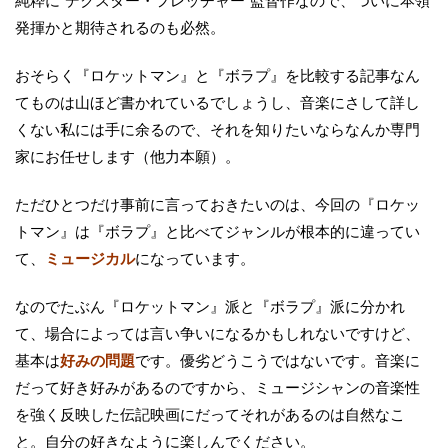
純粋に“デクスター・フレッチャー”監督作なので、ついに本領
発揮かと期待されるのも必然。
おそらく『ロケットマン』と『ボラプ』を比較する記事なん
てものは山ほど書かれているでしょうし、音楽にさして詳し
くない私には手に余るので、それを知りたいならなんか専門
家にお任せします（他力本願）。
ただひとつだけ事前に言っておきたいのは、今回の『ロケッ
トマン』は『ボラプ』と比べてジャンルが根本的に違ってい
て、
ミュージカル
になっています。
なのでたぶん『ロケットマン』派と『ボラプ』派に分かれ
て、場合によっては言い争いになるかもしれないですけど、
基本は
好みの問題
です。優劣どうこうではないです。音楽に
だって好き好みがあるのですから、ミュージシャンの音楽性
を強く反映した伝記映画にだってそれがあるのは自然なこ
と。自分の好きなように楽しんでください。