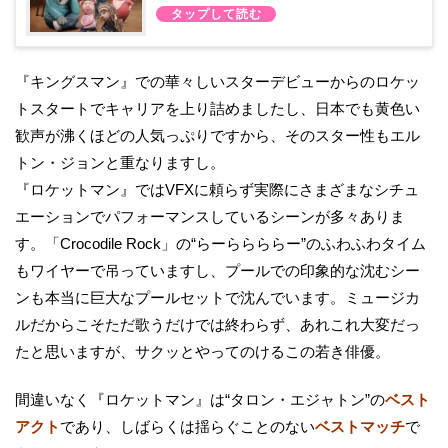
『キングスマン』での華々しいスターデビューからのロケッ
トスタートでキャリアを上り詰めましたし、日本でも黄色い
歓声が沸くほどの人気っぷりですから、そのスター性もエル
トン・ジョンと重なりますし。
『ロケットマン』ではVFXに頼らず実際にさまざまなシチュ
エーションでパフォーマンスしているシーンが多々ありま
す。「Crocodile Rock」の“らーららららー”のふわふわタイム
もワイヤーで吊っていますし、プールでの印象的な沈むシー
ンも本当に巨大なプールセットで沈んでいます。ミュージカ
ルだからこそただ歌うだけでは終わらず、あれこれ大変だっ
たと思いますが、サクッとやってのけるこの若き俳優。
間違いなく『ロケットマン』は“タロン・エジャトン”の
ベスト
アクト
であり、しばらくは揺らぐことのない
ベストマッチ
で