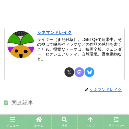
シネマンドレイク
ライター（まだ雑草）。LGBTQ+で連帯中。そ
の視点で映画やドラマなどの作品の感想を書く
ことも。得意なテーマは、映画全般、ジェンダ
ー、セクシュアリティ、自然環境、野生動物な
ど。
シネマンドレイク
関連記事
『JOY 奇跡が生まれたとき』感想（ネタバレ）…
Netflix；生殖の正義を産みだした人たち
メニュー
ホーム
検索
トップ
サイドバー