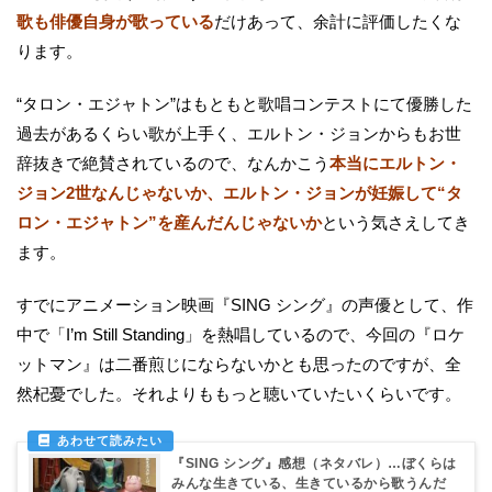
歌も俳優自身が歌っている
だけあって、余計に評価したくな
ります。
“タロン・エジャトン”はもともと歌唱コンテストにて優勝した
過去があるくらい歌が上手く、エルトン・ジョンからもお世
辞抜きで絶賛されているので、なんかこう
本当にエルトン・
ジョン2世なんじゃないか、エルトン・ジョンが妊娠して
“タ
ロン・エジャトン”を産んだんじゃないか
という気さえしてき
ます。
すでにアニメーション映画『SING シング』の声優として、作
中で「I’m Still Standing」を熱唱しているので、今回の『ロケ
ットマン』は二番煎じにならないかとも思ったのですが、全
然杞憂でした。それよりももっと聴いていたいくらいです。
『SING シング』感想（ネタバレ）…ぼくらは
みんな生きている、生きているから歌うんだ