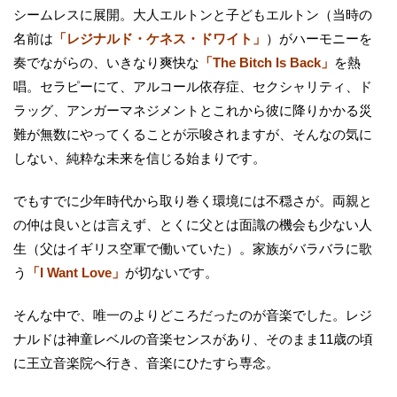
シームレスに展開。大人エルトンと子どもエルトン（当時の
名前は
「レジナルド・ケネス・ドワイト」
）がハーモニーを
奏でながらの、いきなり爽快な
「The Bitch Is Back」
を熱
唱。セラピーにて、アルコール依存症、セクシャリティ、ド
ラッグ、アンガーマネジメントとこれから彼に降りかかる災
難が無数にやってくることが示唆されますが、そんなの気に
しない、純粋な未来を信じる始まりです。
でもすでに少年時代から取り巻く環境には不穏さが。両親と
の仲は良いとは言えず、とくに父とは面識の機会も少ない人
生（父はイギリス空軍で働いていた）。家族がバラバラに歌
う
「I Want Love」
が切ないです。
そんな中で、唯一のよりどころだったのが音楽でした。レジ
ナルドは神童レベルの音楽センスがあり、そのまま11歳の頃
に王立音楽院へ行き、音楽にひたすら専念。