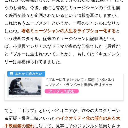
うのも当然。今後、他にも有名なミュージシャンの半生を描
く映画が続々と企画されているという情報を耳にしますが、
これはもうムーブメントというか、一種のジャンルになりま
したね。
著名ミュージシャンの人生をライブショー化する
と
いう映画スタイル。従来のミュージシャン伝記映画といえ
ば、小規模でシリアスなドラマが多めな印象でした（最近だ
と『ブルーに生まれついて』とか）。もしくはドキュメンタ
リーは結構作られてきました。
『ブルーに生まれついて』感想（ネタバレ）
…ジャズ・トランペット奏者の天才チェッ
ト・ベイカーの再生と破滅
でも、『ボラプ』というパイオニアが、昨今の大スクリーン
＆応援・爆音上映といった
ハイクオリティ化の傾向のある大
手映画館の流れ
に対して、見事にそのジャンルを波乗りさせ