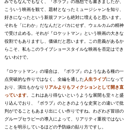
みでもなんでもなく、『ボラプ』の感想でも書きましたが、
こういう映画を観て、題材となったミュージシャンを知り、
好きになったという新規ファンも絶対に増えると思います。
それを「にわか」だなんだとバカにせず、ウェルカムの精神
で受け止める。それが『ロケットマン』という映画の大きな
役割でもありますし、価値だと思います。この意義があるか
らこそ、私もこのライブショースタイルな映画を否定はでき
ないわけで。
『ロケットマン』の場合は、『ボラプ』のようなある種の一
点突破的な作りではなく、全編を通した
人生ライブ
になって
おり、演出もかなり
リアルよりもフィクションとして開き直
っています
。これはあり得ないというような展開も堂々と盛
り込んでおり、『ボラプ』のときのような史実との違いで批
判がでることもあまり出にくい作りですね。わざわざ冒頭の
グループセラピーの導入によって、リアリティ重視ではない
ことを明示しているほどの予防線の貼り方ですし。