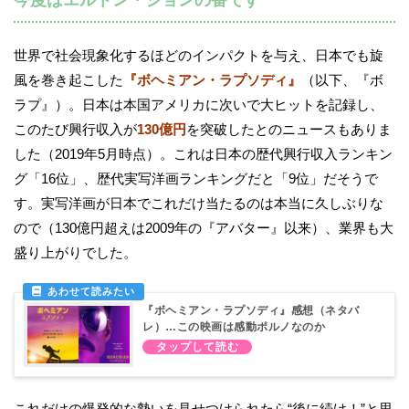
世界で社会現象化するほどのインパクトを与え、日本でも旋
風を巻き起こした
『ボヘミアン・ラプソディ』
（以下、『ボ
ラプ』）。日本は本国アメリカに次いで大ヒットを記録し、
このたび興行収入が
130億円
を突破したとのニュースもありま
した（2019年5月時点）。これは日本の歴代興行収入ランキン
グ「16位」、歴代実写洋画ランキングだと「9位」だそうで
す。実写洋画が日本でこれだけ当たるのは本当に久しぶりな
ので（130億円超えは2009年の『アバター』以来）、業界も大
盛り上がりでした。
『ボヘミアン・ラプソディ』感想（ネタバ
レ）…この映画は感動ポルノなのか
これだけの爆発的な勢いを見せつけられたら“後に続け！”と思