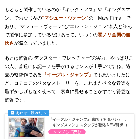
もともと製作しているのが『キック・アス』や『キングスマ
ン』でおなじみの
“マシュー・ヴォーン”
の「Marv Films」で
あり、“マシュー・ヴォーン”も“エルトン・ジョン”本人と並ん
で製作に参加しているだけあって、いつもの
悪ノリ全開の痛
快さ
が際立っていました。
あとは監督の“デクスター・フレッチャー”の実力。やっぱりこ
の人、普通に伝記モノを手がけるセンスが上手いですね。過
去の監督作である
『イーグル・ジャンプ』
でも思いましたけ
ど、コテコテのベタなストーリーを、これまたベタな音楽を
恥ずかしげもなく使って、素直に見せることがすごく得意な
監督です。
『イーグル・ジャンプ』感想（ネタバレ）…
「キングスマン」スタッフが贈るNEW師弟コ
ンビ