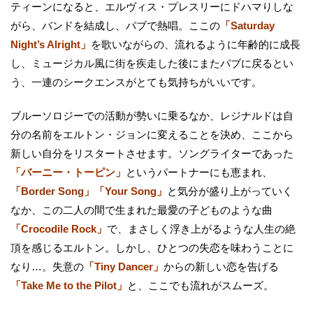
ティーンになると、エルヴィス・プレスリーにドハマりしな
がら、バンドを結成し、パブで熱唱。ここの
「Saturday
Night’s Alright」
を歌いながらの、流れるように年齢的に成長
し、ミュージカル風に街を疾走した後にまたパブに戻るとい
う、一連のシークエンスがとても気持ちがいいです。
ブルーソロジーでの活動が勢いに乗るなか、レジナルドは自
分の名前をエルトン・ジョンに変えることを決め、ここから
新しい自分をリスタートさせます。ソングライターであった
「バーニー・トーピン」
というパートナーにも恵まれ、
「Border Song」「Your Song」
と気分が盛り上がっていく
なか、この二人の間で生まれた最愛の子どものような曲
「Crocodile Rock」
で、まさしく浮き上がるような人生の絶
頂を感じるエルトン。しかし、ひとつの失恋を味わうことに
なり…。失意の
「Tiny Dancer」
からの新しい恋を告げる
「Take Me to the Pilot」
と、ここでも流れがスムーズ。