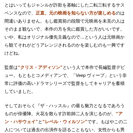
とはいってもジャンルが詐欺を基軸にした二転三転するサス
ペンスなので、
正直、元の映画を知らない方が楽しめる
のは
間違いありません。もし鑑賞前の段階で元映画を未見の人は
そのまま観ないで、本作の方を先に鑑賞した方がいいです。
いや、私はオリジナル優先主義なので…という人は元映画か
ら観てそれがどうアレンジされるのかを楽しむのも一興です
けどね。
監督は
“クリス・アディソン”
という人で本作で長編監督デビ
ュー。もともとコメディアンで、「Veep ヴィープ」という非
常に評価の高いドラマシリーズで監督をしてキャリアを蓄積
していました。
そしておそらく『ザ・ハッスル』の最も魅力となるであろう
ものが俳優陣。火花を散らす詐欺師二人を演じるのが、
“ア
ン・ハサウェイ”
と
“レベル・ウィルソン”
です。もはやこの二
人については過去の出演作を語ることもない、女性からも男