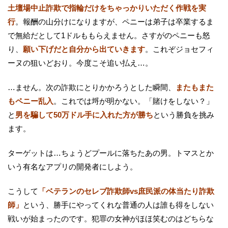
土壇場中止詐欺で指輪だけをちゃっかりいただく作戦を実
行
。報酬の山分けになりますが、ペニーは弟子は卒業するま
で無給だとして1ドルももらえません。さすがのペニーも怒
り、
願い下げだと自分から出ていきます
。これぞジョセフィ
ーヌの狙いどおり。今度こそ追い払え…。
…ません。次の詐欺にとりかかろうとした瞬間、
またもまた
もペニー乱入
。これでは埒が明かない。「賭けをしない？」
と
男を騙して50万ドル手に入れた方が勝ち
という勝負を挑み
ます。
ターゲットは…ちょうどプールに落ちたあの男。トマスとか
いう有名なアプリの開発者にしよう。
こうして
「ベテランのセレブ詐欺師vs庶民派の体当たり詐欺
師」
という、勝手にやってくれな普通の人は誰も得をしない
戦いが始まったのです。犯罪の女神がほほ笑むのはどちらな