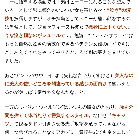
ニーに指導する場面では「男はヒーローになることを望んで
いる」として男に都合のいい弱い女を演じるべく
“泣き”の演
技
を披露しますが、オチ担当としてペニーが酷い顔をするの
は当然として、ジョセフィーヌも彼女で
微妙に上手くないよ
うな泣き顔なのがシュールで
…。無論、“アン・ハサウェイ”は
もっと自然な泣きの演技ができるベテラン女優のはずですけ
ど、あえてそれをやってみせるところで別の実力を見せてい
ました。
あと“アン・ハサウェイ”は（失礼な言い方ですけど）
美人なの
に美人の使いどころを間違っている感じの面白さ
で笑いをと
るのがやっぱり定番ネタなんだな、と。
一方の“レベル・ウィルソン”はいつもの彼女のとおり。
恥も外
聞も捨てて体当たりで勝負するスタイル。
なにせ
『キャッ
ツ』
で観客をドン引きさせる先手攻撃を放っておきながら、
何一つ悪びれることなくアカデミー賞授与式でもネタにして