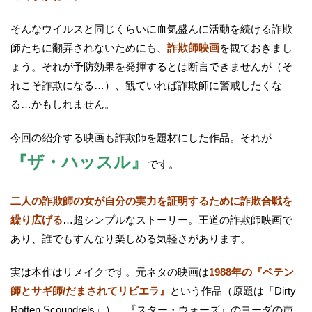
そんなウイルスと同じくらいに血気盛んに活動を続ける詐欺
師たちに翻弄されないためにも、
詐欺師映画
を観ておきまし
ょう。それが予防効果を発揮するとは断言できませんが（そ
れこそ詐欺になる…）、観ていれば詐欺師に警戒したくな
る…かもしれません。
今回の紹介する映画も詐欺師を題材にした作品。それが
『ザ・ハッスル』
です。
二人の詐欺師の女が自分の実力を証明するために詐欺合戦を
繰り広げる
…超シンプルなストーリー。王道の詐欺師映画で
あり、誰でもすんなり楽しめる気軽さがあります。
実は本作はリメイクです。元ネタの映画は
1988年の『ペテン
師とサギ師/だまされてリビエラ』
という作品（原題は「Dirty
Rotten Scoundrels」）。『スター・ウォーズ』のヨーダの声