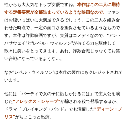
性からも大人気なトップ女優ですね。
本作はこの二人に期待
する定番要素が全部詰まっているような映画なので、
ファン
はお腹いっぱいに大満足できるでしょう。この二人を組み合
わせた時点で、一定の面白さを担保させているようなもので
す。本作は詐欺映画ですが、実質はコメディなので、“アン・
ハサウェイ”と“レベル・ウィルソン”が持てる力を駆使して
散々に笑いをとってきます。あれ、詐欺合戦じゃなくてお笑
い合戦になっているような…。
なお“レベル・ウィルソン”は本作の製作にもクレジットされて
います。
他には『パーティで女の子に話しかけるには』で主人公を演
じた
“アレックス・シャープ”
が騙される役で登場するほか、
ドラマ『ブレイキング・バッド』でも活躍した
“ディーン・ノ
リス”
がちょこっと出演。