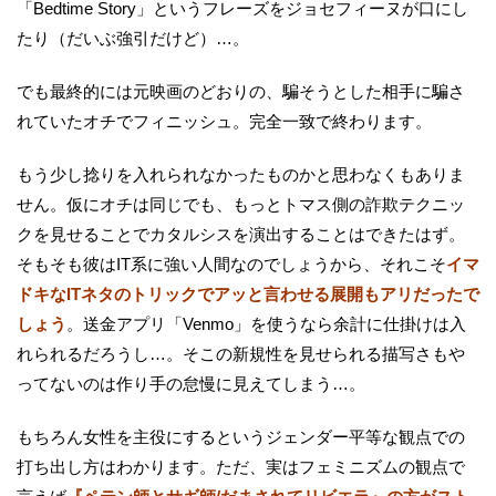
「Bedtime Story」というフレーズをジョセフィーヌが口にし
たり（だいぶ強引だけど）…。
でも最終的には元映画のどおりの、騙そうとした相手に騙さ
れていたオチでフィニッシュ。完全一致で終わります。
もう少し捻りを入れられなかったものかと思わなくもありま
せん。仮にオチは同じでも、もっとトマス側の詐欺テクニッ
クを見せることでカタルシスを演出することはできたはず。
そもそも彼はIT系に強い人間なのでしょうから、それこそ
イマ
ドキなITネタのトリックでアッと言わせる展開もアリだったで
しょう
。送金アプリ「Venmo」を使うなら余計に仕掛けは入
れられるだろうし…。そこの新規性を見せられる描写さもや
ってないのは作り手の怠慢に見えてしまう…。
もちろん女性を主役にするというジェンダー平等な観点での
打ち出し方はわかります。ただ、実はフェミニズムの観点で