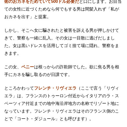
術のおカネをためていて500ドル必要だ
と口にします。お目当
ての女性に近づくためなら何でもする男は間髪入れず「私が
おカネを出す」と提案。
しかし、そこへ女に騙されたと被害を訴える男が押しかけて
きて、警察も一緒に乱入。その女は一目散に逃げだしまし
た。女は黒いドレスを活用してゴミ捨て場に隠れ、警察をま
きます。
この女、
ペニー
は根っからの詐欺師でした。欲に焦る男を相
手にカネを騙し取るのが日課です。
ところかわって
フレンチ・リヴィエラ
（ここで言う「リヴィ
エラ」は、フランスのトゥーロン付近からイタリアのラ・ス
ペーツィア付近までの地中海沿岸地方の名称でリゾート地に
なっています。フレンチ・リヴィエラはそのフランス側のこ
とで「コート・ダジュール」とも呼びます）。