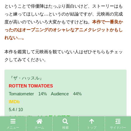
ということで俳優陣はたっぷり面白いけど、ストーリーはも
っと練ってほしいな…というのが結論ですが、元映画の完成
度が高いのでいろいろ大変かもですけどね。
本作で一番良か
ったのはオープニングのオシャレなアニメクレジットかもし
れない…。
本作を鑑賞して元映画を観ていない人はぜひそちらもチェッ
クしてみてください。
『ザ・ハッスル』
ROTTEN TOMATOES
Tomatometer 14% Audience 44%
IMDb
5.4 / 10
シネマンドレイクの個人的評価
星 4/10 ★★★★
メニュー
ホーム
検索
トップ
サイドバー