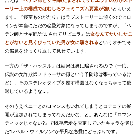
言えば
『ペテン師とサギ師/だまされてリビエラ』の方がスト
ーリー上の構成ではむしろフェミニズム要素が強い
ともいえ
ます。『寝室ものがたり』はラブストーリーに傾くのでヒロ
インが本当にただの恋愛対象になってしまうのですが、『ペ
テン師とサギ師/だまされてリビエラ』は
女なんてたいしたこ
とがないと見くびっていた男が女に騙される
というオチでそ
の偏見をひっくり返して見せています。
一方の『ザ・ハッスル』は結局は男に騙されるので（一応、
伝説の女詐欺師メドゥーサの孫という予防線は張っているけ
ど）、そのステレオタイプを覆す構図はなくなっちゃって後
退しているような…。
そのうえペニーとのロマンスもいれてしまうとコテコテの展
開が追加されてしまってなんだかな、と。あんなに『ロマン
ティックじゃない?』で既存恋愛を否定していたキャラを演じ
た“レベル・ウィルソン”が平凡な恋愛にどっぷりです。