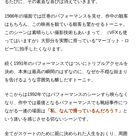
るたびに、その素直な喜びは消えていきます。
1986年の場面では圧巻のパフォーマンスを見せ、作中の観客
はもちろん、この映画を観ている観客も驚かせるトーニャ。
このシーンは素晴らしい撮影技術もあいまって、（VFXも使
ってはいますが）大部分を実際に滑っている“マーゴット・ロ
ビー”に拍手したくなります。
続く1991年のパフォーマンスではついにトリプルアクセルを
決め、本来は最高の瞬間のはずなのに、なぜか不穏な始まり
を告げるような雰囲気も醸しだすトーニャ。
そこからは1992年ではパフォーマンスのシーンすら映らなく
なり、作中では最後となるパフォーマンスでも靴紐事件につ
ながる一連の場面は
「私、なんで滑っているんだろう？」
と
いう迷いを感じさせる切ないシーンです。
全てがスケートのために親に決められた人生をおくり、周囲