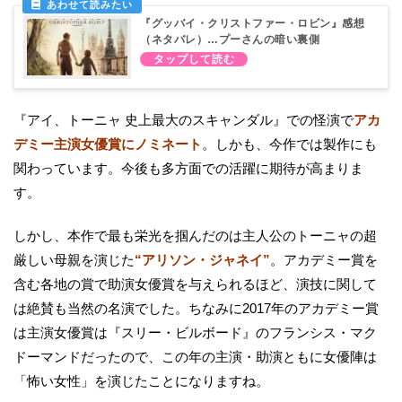
『グッバイ・クリストファー・ロビン』感想
（ネタバレ）…プーさんの暗い裏側
『アイ、トーニャ 史上最大のスキャンダル』での怪演で
アカ
デミー主演女優賞にノミネート
。しかも、今作では製作にも
関わっています。今後も多方面での活躍に期待が高まりま
す。
しかし、本作で最も栄光を掴んだのは主人公のトーニャの超
厳しい母親を演じた
“アリソン・ジャネイ”
。アカデミー賞を
含む各地の賞で助演女優賞を与えられるほど、演技に関して
は絶賛も当然の名演でした。ちなみに2017年のアカデミー賞
は主演女優賞は『スリー・ビルボード』のフランシス・マク
ドーマンドだったので、この年の主演・助演ともに女優陣は
「怖い女性」を演じたことになりますね。