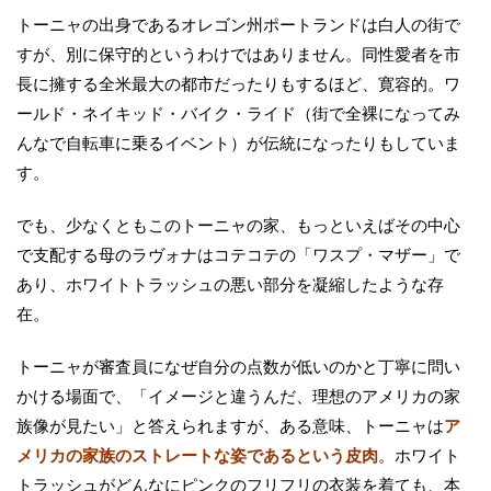
トーニャの出身であるオレゴン州ポートランドは白人の街で
すが、別に保守的というわけではありません。同性愛者を市
長に擁する全米最大の都市だったりもするほど、寛容的。ワ
ールド・ネイキッド・バイク・ライド（街で全裸になってみ
んなで自転車に乗るイベント）が伝統になったりもしていま
す。
でも、少なくともこのトーニャの家、もっといえばその中心
で支配する母のラヴォナはコテコテの「ワスプ・マザー」で
あり、ホワイトトラッシュの悪い部分を凝縮したような存
在。
トーニャが審査員になぜ自分の点数が低いのかと丁寧に問い
かける場面で、「イメージと違うんだ、理想のアメリカの家
族像が見たい」と答えられますが、ある意味、トーニャは
ア
メリカの家族のストレートな姿であるという皮肉
。ホワイト
トラッシュがどんなにピンクのフリフリの衣装を着ても、本