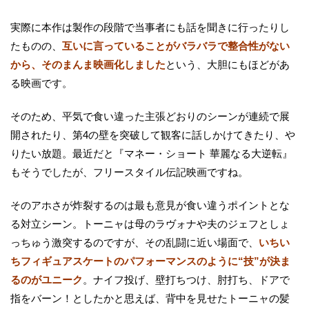
実際に本作は製作の段階で当事者にも話を聞きに行ったりし
たものの、
互いに言っていることがバラバラで整合性がない
から、そのまんま映画化しました
という、大胆にもほどがあ
る映画です。
そのため、平気で食い違った主張どおりのシーンが連続で展
開されたり、第4の壁を突破して観客に話しかけてきたり、や
りたい放題。最近だと『マネー・ショート 華麗なる大逆転』
もそうでしたが、フリースタイル伝記映画ですね。
そのアホさが炸裂するのは最も意見が食い違うポイントとな
る対立シーン。トーニャは母のラヴォナや夫のジェフとしょ
っちゅう激突するのですが、その乱闘に近い場面で、
いちい
ちフィギュアスケートのパフォーマンスのように“技”が決ま
るのがユニーク
。ナイフ投げ、壁打ちつけ、肘打ち、ドアで
指をバーン！としたかと思えば、背中を見せたトーニャの髪