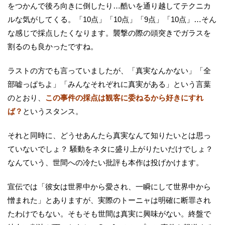
をつかんで後ろ向きに倒したり…酷いを通り越してテクニカ
ルな気がしてくる。「10点」「10点」「9点」「10点」…そん
な感じで採点したくなります。襲撃の際の頭突きでガラスを
割るのも良かったですね。
ラストの方でも言っていましたが、「真実なんかない」「全
部嘘っぱちよ」「みんなそれぞれに真実がある」という言葉
のとおり、
この事件の採点は観客に委ねるから好きにすれ
ば？
というスタンス。
それと同時に、どうせあんたら真実なんて知りたいとは思っ
ていないでしょ？ 騒動をネタに盛り上がりたいだけでしょ？
なんていう、世間への冷たい批評も本作は投げかけます。
宣伝では「彼女は世界中から愛され、一瞬にして世界中から
憎まれた」とありますが、実際のトーニャは明確に断罪され
たわけでもない。そもそも世間は真実に興味がない。終盤で