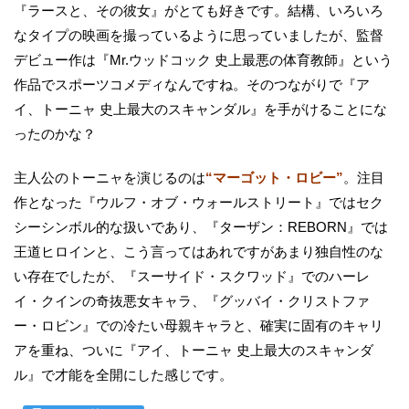
『ラースと、その彼女』がとても好きです。結構、いろいろ
なタイプの映画を撮っているように思っていましたが、監督
デビュー作は『Mr.ウッドコック 史上最悪の体育教師』という
作品でスポーツコメディなんですね。そのつながりで『ア
イ、トーニャ 史上最大のスキャンダル』を手がけることにな
ったのかな？
主人公のトーニャを演じるのは
“マーゴット・ロビー”
。注目
作となった『ウルフ・オブ・ウォールストリート』ではセク
シーシンボル的な扱いであり、『ターザン：REBORN』では
王道ヒロインと、こう言ってはあれですがあまり独自性のな
い存在でしたが、『スーサイド・スクワッド』でのハーレ
イ・クインの奇抜悪女キャラ、『グッバイ・クリストファ
ー・ロビン』での冷たい母親キャラと、確実に固有のキャリ
アを重ね、ついに『アイ、トーニャ 史上最大のスキャンダ
ル』で才能を全開にした感じです。