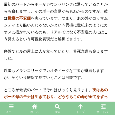
最初のパートからボーがカウンセリングに通っていることか
らも察せますし、そのボーの言動からもわかるのですが、彼
は
極度の不安症
を患っています。つまり、あの外がゴッサム
シティより酷いんじゃないかという異様に世紀末のようにカ
オスに描かれているのも、リアルではなく不安症の人にはこ
う見えるという可視化表現だと解釈できます。
序盤でビルの屋上に人が立っていたり、希死念慮も窺えます
しね。
以降もメランコリックでカオティックな世界が継続します
が、そういう解釈で見ていくことは可能です。
ところが最後のパートでそれはひっくり返ります。
実はあの
ボーの母のモナは生きており、どうやらこの母が全てをずっ
と仕組んでいたことが明かされます。
メニュー
ホーム
検索
トップ
サイドバー