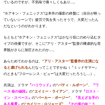
ているのですが、不気味で痛々しくもあり…。
“ホアキン・フェニックス”は本作の撮影の終盤に（自分が映っ
ていないシーンで）疲労で気を失ったそうで、大変だったん
だなというのがわかります。
もともと“ホアキン・フェニックス”はかなり役にのめり込むタ
イプの俳優ですが、そこに“アリ・アスター”監督の嗜虐的な世
界観がさらに加圧されたのか…。
あらためてわかるのは、
“アリ・アスター”監督作の主演にな
ると虐げられる
んだなってことですかね（『ミッドサマー』
のときも“フローレンス・ピュー”は大変だったろうし…）。
共演は、ドラマ
『ハリウッド』
の
“パティ・ルポーン”
、
『ワ
ース 命の値段』
の
“エイミー・ライアン”
、ドラマ
『ロスト・
イン・スペース』
の
“パーカー・ポージー”
、
『見えざる手の
ある風景』
の
“カイリー・ロジャーズ”
、
『その道の向こう