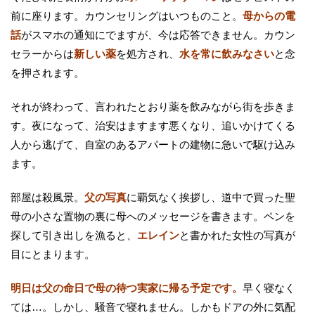
前に座ります。カウンセリングはいつものこと。
母からの電
話
がスマホの通知にでますが、今は応答できません。カウン
セラーからは
新しい薬
を処方され、
水を常に飲みなさい
と念
を押されます。
それが終わって、言われたとおり薬を飲みながら街を歩きま
す。夜になって、治安はますます悪くなり、追いかけてくる
人から逃げて、自室のあるアパートの建物に急いで駆け込み
ます。
部屋は殺風景。
父の写真
に覇気なく挨拶し、道中で買った聖
母の小さな置物の裏に母へのメッセージを書きます。ペンを
探して引き出しを漁ると、
エレイン
と書かれた女性の写真が
目にとまります。
明日は父の命日で母の待つ実家に帰る予定です。
早く寝なく
ては…。しかし、騒音で寝れません。しかもドアの外に気配