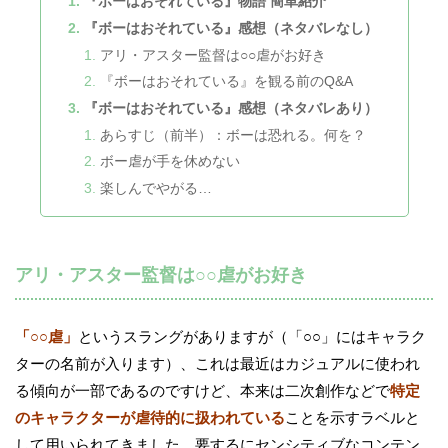
『ボーはおそれている』物語 簡単紹介
『ボーはおそれている』感想（ネタバレなし）
アリ・アスター監督は○○虐がお好き
『ボーはおそれている』を観る前のQ&A
『ボーはおそれている』感想（ネタバレあり）
あらすじ（前半）：ボーは恐れる。何を？
ボー虐が手を休めない
楽しんでやがる…
アリ・アスター監督は○○虐がお好き
「○○虐」
というスラングがありますが（「○○」にはキャラク
ターの名前が入ります）、これは最近はカジュアルに使われ
る傾向が一部であるのですけど、本来は二次創作などで
特定
のキャラクターが虐待的に扱われている
ことを示すラベルと
して用いられてきました。要するにセンシティブなコンテン