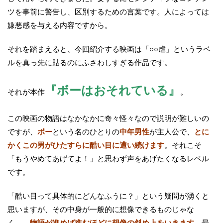
ツを事前に警告し、区別するための言葉です。人によっては
嫌悪感を与える内容ですから。
それを踏まえると、今回紹介する映画は「○○虐」というラベ
ルを真っ先に貼るのにふさわしすぎる作品です。
『ボーはおそれている』
それが本作
。
この映画の物語はなかなかに奇々怪々なので説明が難しいの
ですが、
ボー
という名のひとりの
中年男性
が主人公で、
とに
かくこの男がひたすらに酷い目に遭い続けます
。それこそ
「もうやめてあげてよ！」と思わず声をあげたくなるレベル
です。
「酷い目って具体的にどんなふうに？」という疑問が湧くと
思いますが、その中身が一般的に想像できるものじゃな
く…。
物語が進めば進むほどに想像の斜め上をいきます。
最