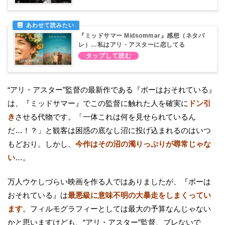
『ミッドサマー Midsommar』感想（ネタバ
レ）…私はアリ・アスターに恋してる
“アリ・アスター”監督の最新作である『ボーはおそれている』
は、『ミッドサマー』でこの監督に触れた人を確実に
ドン引
き
させる代物です。「一体これは何を見せられているん
だ…！？」と観客は困惑の底なし沼に投げ込まれるのはいつ
もどおり。しかし、
今作はその沼の濁りっぷりが尋常じゃな
い
…。
万人ウケしづらい映画を作る人ではありましたが、『ボーは
おそれている』は
最悪級に意味不明の大暴走をしまくってい
ます
。フィルモグラフィーとしては最大の予算なんじゃない
かと思いますけども、“アリ・アスター”監督、ブレないで