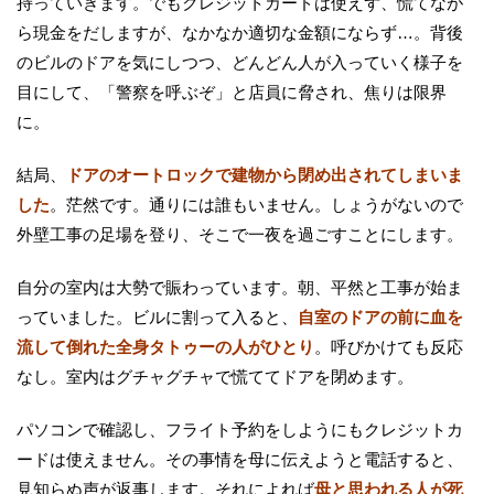
持っていきます。でもクレジットカードは使えず、慌てなが
ら現金をだしますが、なかなか適切な金額にならず…。背後
のビルのドアを気にしつつ、どんどん人が入っていく様子を
目にして、「警察を呼ぶぞ」と店員に脅され、焦りは限界
に。
結局、
ドアのオートロックで建物から閉め出されてしまいま
した
。茫然です。通りには誰もいません。しょうがないので
外壁工事の足場を登り、そこで一夜を過ごすことにします。
自分の室内は大勢で賑わっています。朝、平然と工事が始ま
っていました。ビルに割って入ると、
自室のドアの前に血を
流して倒れた全身タトゥーの人がひとり
。呼びかけても反応
なし。室内はグチャグチャで慌ててドアを閉めます。
パソコンで確認し、フライト予約をしようにもクレジットカ
ードは使えません。その事情を母に伝えようと電話すると、
見知らぬ声が返事します。それによれば
母と思われる人が死