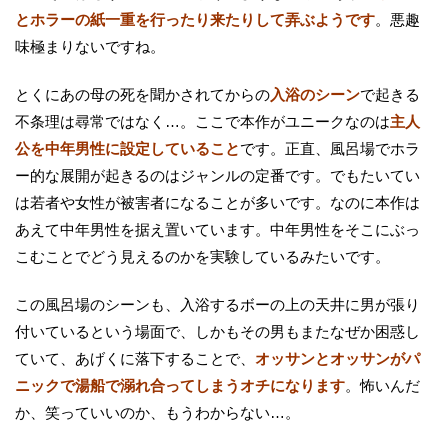
とホラーの紙一重を行ったり来たりして弄ぶようです
。悪趣
味極まりないですね。
とくにあの母の死を聞かされてからの
入浴のシーン
で起きる
不条理は尋常ではなく…。ここで本作がユニークなのは
主人
公を中年男性に設定していること
です。正直、風呂場でホラ
ー的な展開が起きるのはジャンルの定番です。でもたいてい
は若者や女性が被害者になることが多いです。なのに本作は
あえて中年男性を据え置いています。中年男性をそこにぶっ
こむことでどう見えるのかを実験しているみたいです。
この風呂場のシーンも、入浴するボーの上の天井に男が張り
付いているという場面で、しかもその男もまたなぜか困惑し
ていて、あげくに落下することで、
オッサンとオッサンがパ
ニックで湯船で溺れ合ってしまうオチになります
。怖いんだ
か、笑っていいのか、もうわからない…。