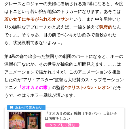
グレースとロジャーの夫婦に看病される第2幕になると、今度
はトニという若い娘が地獄のトリガーになります。あそこは
若い女子にキモがられるオッサン
という、また中年男性いじ
りの嫌味なアプローチかと思えば、一線を越えて
猟奇的
なん
ですよ。そりゃあ、目の前でペンキがぶ飲みで自殺された
ら、状況説明できないよね…。
第3幕の森で出会った旅回りの劇団のパートになると、ボーの
深層心理なのか、その世界が抽象的に垣間見えます。ここは
アニメーションで描かれますが、このアニメーションを担当
したのが“アリ・アスター”監督も大絶賛のストップモーション
アニメ
『オオカミの家』
の監督
“クリストバル・レオン”
だそ
うで、やはりホラー風味が漂います。
『オオカミの家』感想（ネタバレ）…良い子
は考察をしない