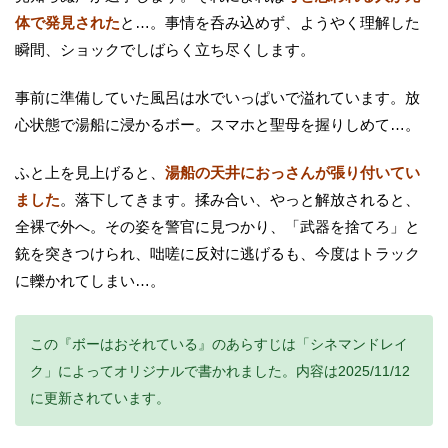
体で発見された
と…。事情を呑み込めず、ようやく理解した
瞬間、ショックでしばらく立ち尽くします。
事前に準備していた風呂は水でいっぱいで溢れています。放
心状態で湯船に浸かるボー。スマホと聖母を握りしめて…。
ふと上を見上げると、
湯船の天井におっさんが張り付いてい
ました
。落下してきます。揉み合い、やっと解放されると、
全裸で外へ。その姿を警官に見つかり、「武器を捨てろ」と
銃を突きつけられ、咄嗟に反対に逃げるも、今度はトラック
に轢かれてしまい…。
この『ボーはおそれている』のあらすじは「シネマンドレイ
ク」によってオリジナルで書かれました。内容は2025/11/12
に更新されています。