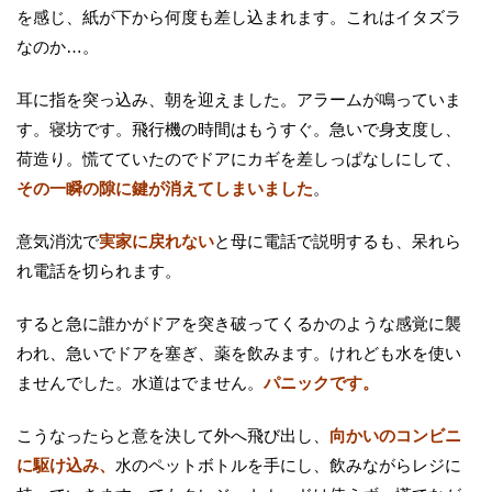
を感じ、紙が下から何度も差し込まれます。これはイタズラ
なのか…。
耳に指を突っ込み、朝を迎えました。アラームが鳴っていま
す。寝坊です。飛行機の時間はもうすぐ。急いで身支度し、
荷造り。慌てていたのでドアにカギを差しっぱなしにして、
その一瞬の隙に鍵が消えてしまいました
。
意気消沈で
実家に戻れない
と母に電話で説明するも、呆れら
れ電話を切られます。
すると急に誰かがドアを突き破ってくるかのような感覚に襲
われ、急いでドアを塞ぎ、薬を飲みます。けれども水を使い
ませんでした。水道はでません。
パニックです。
こうなったらと意を決して外へ飛び出し、
向かいのコンビニ
に駆け込み、
水のペットボトルを手にし、飲みながらレジに