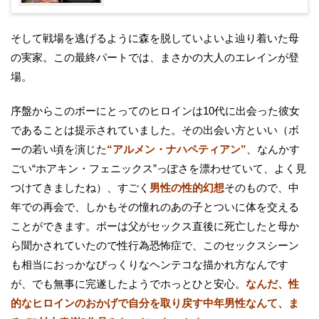
そして戦場を逃げるように森を脱していよいよ辿り着いた母
の実家。この最終パートでは、まさかの大人のエレインが登
場。
序盤からこのボーにとってのヒロインは10代に出会った彼女
であることは提示されていました。その出会い方といい（ボ
ーの若い頃を演じた
“アルメン・ナハペティアン”
、なんかす
ごい“ホアキン・フェニックス”っぽさを漂わせていて、よく見
つけてきましたね）、すごく
男性の性的幻想
そのもので、中
年での再会で、しかもその憧れのあの子とついに体を交える
ことができます。ボーは父がセックス直後に死亡したと母か
ら聞かされていたので性行為恐怖症で、このセックスシーン
も相当におっかなびっくりなヘンテコな描かれ方なんです
が、でも無事に完遂したようでホっとひと安心。
なんだ、性
的なヒロインのおかげで自分を取り戻す中年男性なんて、ま