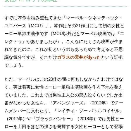
すでに20作を積み重ねてきた「マーベル・シネマティック・
ユニバース（MCU）」。本作はその21作目にして初の女性ヒ
ーロー単独主演作です（MCU以外だとマーベル映画では『エ
レクトラ』がありましたが）。こんなにたくさん映画が生ま
れてきたのに、これが初というのもあらためて考えると不思
議な気分ですが、それだけ
ガラスの天井があった
という証拠
でしょう。
ただ、マーベルはこの20作の間に何もしなかったわけではな
く、実は着実に女性ヒーロー単独主演映画を作る下地を整え
ていました。これまでは男性主人公の恋人役くらいでしか出
番がなかった女性を、『アベンジャーズ』（2012年）でチー
ムメンバーに入れたり、『マイティ・ソー バトルロイヤル』
（2017年）や『ブラックパンサー』（2018年）では男性ヒー
ローを上回るほどの強さを発揮する女性ヒーローとして登場