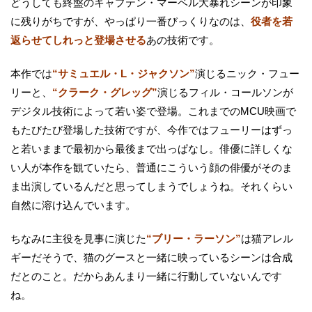
どうしても終盤のキャプテン・マーベル大暴れシーンが印象
に残りがちですが、やっぱり一番びっくりなのは、
役者を若
返らせてしれっと登場させる
あの技術です。
本作では
“サミュエル・L・ジャクソン”
演じるニック・フュー
リーと、
“クラーク・グレッグ”
演じるフィル・コールソンが
デジタル技術によって若い姿で登場。これまでのMCU映画で
もたびたび登場した技術ですが、今作ではフューリーはずっ
と若いままで最初から最後まで出っぱなし。俳優に詳しくな
い人が本作を観ていたら、普通にこういう顔の俳優がそのま
ま出演しているんだと思ってしまうでしょうね。それくらい
自然に溶け込んでいます。
ちなみに主役を見事に演じた
“ブリー・ラーソン”
は猫アレル
ギーだそうで、猫のグースと一緒に映っているシーンは合成
だとのこと。だからあんまり一緒に行動していないんです
ね。