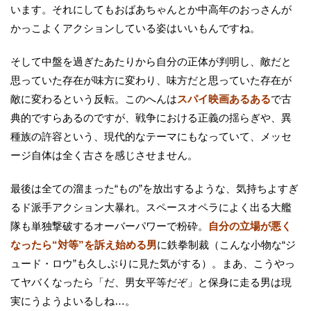
います。それにしてもおばあちゃんとか中高年のおっさんが
かっこよくアクションしている姿はいいもんですね。
そして中盤を過ぎたあたりから自分の正体が判明し、敵だと
思っていた存在が味方に変わり、味方だと思っていた存在が
敵に変わるという反転。このへんは
スパイ映画あるある
で古
典的ですらあるのですが、戦争における正義の揺らぎや、異
種族の許容という、現代的なテーマにもなっていて、メッセ
ージ自体は全く古さを感じさせません。
最後は全ての溜まった“もの”を放出するような、気持ちよすぎ
るド派手アクション大暴れ。スペースオペラによく出る大艦
隊も単独撃破するオーバーパワーで粉砕。
自分の立場が悪く
なったら“対等”を訴え始める男
に鉄拳制裁（こんな小物な“ジ
ュード・ロウ”も久しぶりに見た気がする）。まあ、こうやっ
てヤバくなったら「だ、男女平等だぞ」と保身に走る男は現
実にうようよいるしね…。