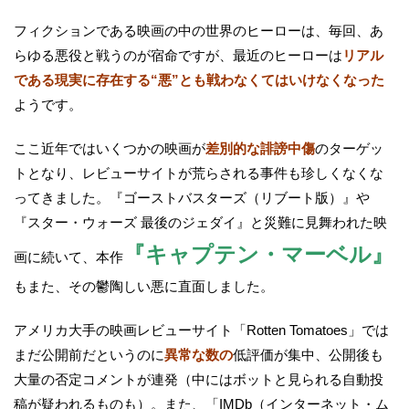
フィクションである映画の中の世界のヒーローは、毎回、あ
らゆる悪役と戦うのが宿命ですが、最近のヒーローは
リアル
である現実に存在する“悪”とも戦わなくてはいけなくなった
ようです。
ここ近年ではいくつかの映画が
差別的な誹謗中傷
のターゲッ
トとなり、レビューサイトが荒らされる事件も珍しくなくな
ってきました。『ゴーストバスターズ（リブート版）』や
『スター・ウォーズ 最後のジェダイ』と災難に見舞われた映
『キャプテン・マーベル』
画に続いて、本作
もまた、その鬱陶しい悪に直面しました。
アメリカ大手の映画レビューサイト「Rotten Tomatoes」では
まだ公開前だというのに
異常な数の
低評価が集中、公開後も
大量の否定コメントが連発（中にはボットと見られる自動投
稿が疑われるものも）。また、「IMDb（インターネット・ム