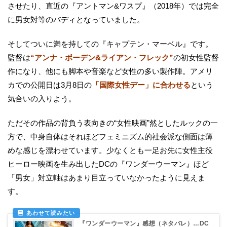
させたり、直近の『アントマン&ワスプ』（2018年）では完全
に男女対等のバディとなっていました。
そしてついに満を持しての『キャプテン・マーベル』です。
監督は
“アンナ・ボーデン&ライアン・フレック”
の初女性監督
作になり、他にも脚本や音楽など女性の多い製作陣。アメリ
カでの公開日は3月8日の
「国際女性デー」に合わせる
という
気合いの入りよう。
ただその作品の背負う表向きの“女性映画”然としたルックの一
方で、中身自体はそれほどフェミニズム的社会派な側面は薄
めな感じを漂わせています。少なくとも一足お先に女性主役
ヒーロー映画を生み出したDCの『ワンダーウーマン』ほど
「男女」対立軸はあまり目立っていなかったように見えま
す。
『ワンダーウーマン』感想（ネタバレ）…DC