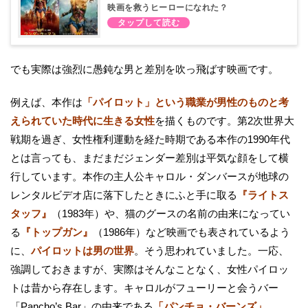
映画を救うヒーローになれた？
でも実際は強烈に愚鈍な男と差別を吹っ飛ばす映画です。
例えば、本作は
「パイロット」という職業が男性のものと考
えられていた時代に生きる女性
を描くものです。第2次世界大
戦期を過ぎ、女性権利運動を経た時期である本作の1990年代
とは言っても、まだまだジェンダー差別は平気な顔をして横
行しています。本作の主人公キャロル・ダンバースが地球の
レンタルビデオ店に落下したときにふと手に取る
『ライトス
タッフ』
（1983年）や、猫のグースの名前の由来になってい
る
『トップガン』
（1986年）など映画でも表されているよう
に、
パイロットは男の世界
。そう思われていました。一応、
強調しておきますが、実際はそんなことなく、女性パイロッ
トは昔から存在します。キャロルがフューリーと会うバー
「Pancho’s Bar」の由来である
「パンチョ・バーンズ」