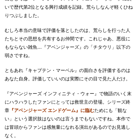
いで歴代第2位となる興行成績を記録。荒らしなんぞ軽くひね
りつぶしました。
むしろ本当の意味で評価を落としたのは、荒らしを行った人
たちとその思想を共有するお仲間です。これじゃあ、悪役に
もならない雑魚…『アベンジャーズ』の「チタウリ」以下の
弱さですね。
ともあれ『キャプテン・マーベル』の面白さを評価するのは
あなた自身。評価していいのは実際にその目で見た人だけ。
『アベンジャーズ インフィニティ・ウォー』で物語のいく末
にハラハラしたファンにとっては救世主の登場。シリーズ終
章
『アベンジャーズ エンドゲーム』に臨む
ためにも「観な
い」という選択肢はないのは言うまでもないですね。本作で
は冒頭からファンは感無量になれる演出があるのでお見逃し
なく。