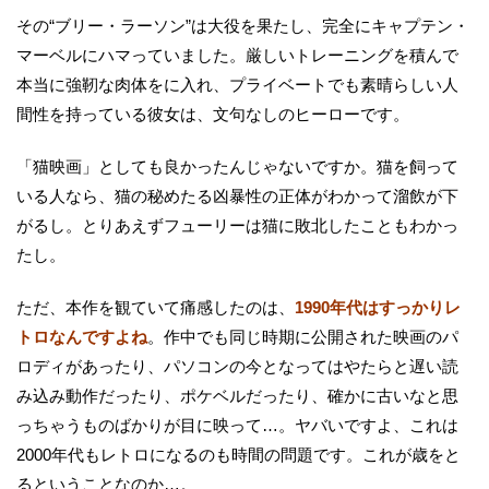
その“ブリー・ラーソン”は大役を果たし、完全にキャプテン・
マーベルにハマっていました。厳しいトレーニングを積んで
本当に強靭な肉体をに入れ、プライベートでも素晴らしい人
間性を持っている彼女は、文句なしのヒーローです。
「猫映画」としても良かったんじゃないですか。猫を飼って
いる人なら、猫の秘めたる凶暴性の正体がわかって溜飲が下
がるし。とりあえずフューリーは猫に敗北したこともわかっ
たし。
ただ、本作を観ていて痛感したのは、
1990年代はすっかりレ
トロなんですよね
。作中でも同じ時期に公開された映画のパ
ロディがあったり、パソコンの今となってはやたらと遅い読
み込み動作だったり、ポケベルだったり、確かに古いなと思
っちゃうものばかりが目に映って…。ヤバいですよ、これは
2000年代もレトロになるのも時間の問題です。これが歳をと
るということなのか…。