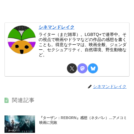
シネマンドレイク
ライター（まだ雑草）。LGBTQ+で連帯中。そ
の視点で映画やドラマなどの作品の感想を書く
ことも。得意なテーマは、映画全般、ジェンダ
ー、セクシュアリティ、自然環境、野生動物な
ど。
シネマンドレイク
関連記事
『ターザン：REBORN』感想（ネタバレ）…アメコミ
映画に完敗