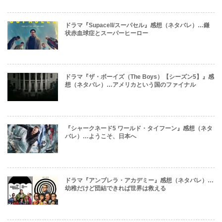
ドラマ『Supacell/スーパセル』感想（ネタバレ）…鎌
状赤血球症とスーパーヒーロー
ドラマ『ザ・ボーイズ（The Boys）【シーズン5】』感
想（ネタバレ）…アメリカという国のファイナル
『シャークネード5 ワールド・タイフーン』感想（ネタ
バレ）…ようこそ、日本へ
ドラマ『アンブレラ・アカデミー』感想（ネタバレ）…
幼稚だけど団結できれば世界は救える