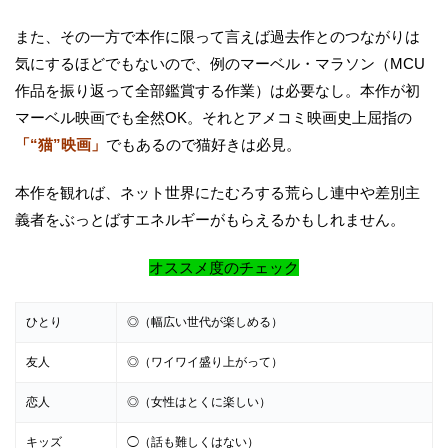
また、その一方で本作に限って言えば過去作とのつながりは
気にするほどでもないので、例のマーベル・マラソン（MCU
作品を振り返って全部鑑賞する作業）は必要なし。本作が初
マーベル映画でも全然OK。それとアメコミ映画史上屈指の
「“猫”映画」
でもあるので猫好きは必見。
本作を観れば、ネット世界にたむろする荒らし連中や差別主
義者をぶっとばすエネルギーがもらえるかもしれません。
オススメ度のチェック
ひとり
◎（幅広い世代が楽しめる）
友人
◎（ワイワイ盛り上がって）
恋人
◎（女性はとくに楽しい）
キッズ
◯（話も難しくはない）