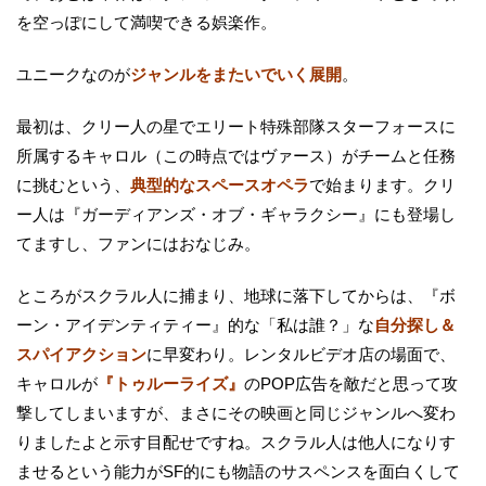
を空っぽにして満喫できる娯楽作。
ユニークなのが
ジャンルをまたいでいく展開
。
最初は、クリー人の星でエリート特殊部隊スターフォースに
所属するキャロル（この時点ではヴァース）がチームと任務
に挑むという、
典型的なスペースオペラ
で始まります。クリ
ー人は『ガーディアンズ・オブ・ギャラクシー』にも登場し
てますし、ファンにはおなじみ。
ところがスクラル人に捕まり、地球に落下してからは、『ボ
ーン・アイデンティティー』的な「私は誰？」な
自分探し＆
スパイアクション
に早変わり。レンタルビデオ店の場面で、
キャロルが
『トゥルーライズ』
のPOP広告を敵だと思って攻
撃してしまいますが、まさにその映画と同じジャンルへ変わ
りましたよと示す目配せですね。スクラル人は他人になりす
ませるという能力がSF的にも物語のサスペンスを面白くして