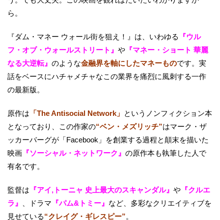
ら。
『ダム・マネー ウォール街を狙え！』は、いわゆる
『ウル
フ・オブ・ウォールストリート』
や
『マネー・ショート 華麗
なる大逆転』
のような
金融界を軸にしたマネーもの
です。実
話をベースにハチャメチャなこの業界を痛烈に風刺する一作
の最新版。
原作は
「The Antisocial Network」
というノンフィクション本
となっており、この作家の
“ベン・メズリッチ”
はマーク・ザ
ッカーバーグが「Facebook」を創業する過程と顛末を描いた
映画
『ソーシャル・ネットワーク』
の原作本も執筆した人で
有名です。
監督は
『アイ,トーニャ 史上最大のスキャンダル』
や
『クルエ
ラ』
、ドラマ
『パム&トミー』
など、多彩なクリエイティブを
見せている
“クレイグ・ギレスピー”
。