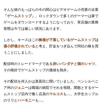
そんな彼のもっぱらの今の関心はビデオゲーム小売業の企業
「ゲームストップ」
。ロックダウンで多くのゲーマーは家で
ゲームをダウンロードするようになっており、実店舗の業務
形態は今では厳しい状況にあります。
しかし、キースはこの
株価が下落しているゲームストップは
過小評価されている
と考え、貯金をつぎ込んで同社の株を買
うことにしました。
配信時のトレードマークである
赤いバンダナ
と
猫のシャツ
。
その格好でゲームストップの価値を熱弁。
その配信を何人かは真面目に聞いていました。ペンシルベニ
ア州の
ジェニー
は職場の病院でそれを視聴。閑散とするゲー
ムストップ店内で働く店員の
マルコス
も…。大学生カップル
の
リリ
と
ハーモニー
も…。