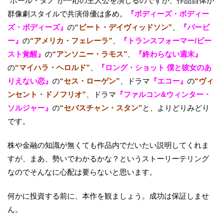
“ポール・ダノ”が一応の主人公を演じるのですが、作品自体が
群像劇スタイルで共演俳優は多め。
『ボディーズ・ボディー
ズ・ボディーズ』
の
“ピート・デイヴィッドソン”
、
『バービ
ー』
の
“アメリカ・フェレーラ”
、
『トランスフォーマー/ビー
スト覚醒』
の
“アンソニー・ラモス”
、
『終わらない週末』
の
“マイハラ・ヘロルド”
、
『ロング・ショット 僕と彼女のあ
りえない恋』
の
“セス・ローゲン”
、ドラマ
『エコー』
の
“ヴィ
ンセント・ドノフリオ”
、ドラマ
『ファルコン&ウィンター・
ソルジャー』
の
“セバスチャン・スタン”
と、よりどりみどり
です。
株や金融の知識が無くても作品内でだいたい説明してくれま
すが、まあ、勢いでわかるかな？というストーリーテリング
なのでそんなに心配は要らないと思います。
何かに投資する前に、本作を観ましょう。成功は保証しませ
ん。