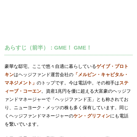
あらすじ（前半）：GME！ GME！
豪華な邸宅。ここで悠々自適に暮らしている
ゲイブ・プロト
キン
はヘッジファンド運営会社の
「メルビン・キャピタル・
マネジメント」
のトップです。今は電話中。その相手は
ステ
ィーブ・コーエン
。資産1兆円を優に超える大富豪のヘッジフ
ァンドマネージャーで「ヘッジファンド王」とも称されてお
り、ニューヨーク・メッツの株も多く保有しています。同じ
くヘッジファンドマネージャーの
ケン・グリフィン
にも電話
を繋いでいます。