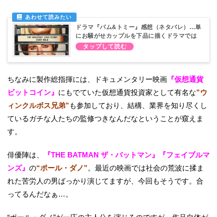
ドラマ『パム&トミー』感想（ネタバレ）…単
にお騒がせカップルを下品に描くドラマでは
ない
ちなみに製作総指揮には、ドキュメンタリー映画
『仮想通貨
ビットコイン』
にもでていた仮想通貨投資家として有名な
”ウ
ィンクルボス兄弟”
も参加しており、結構、業界を知り尽くし
ているガチな人たちの監修つきなんだなということが窺えま
す。
俳優陣は、
『THE BATMAN ザ・バットマン』『フェイブルマ
ンズ』
の
“ポール・ダノ”
。最近の映画では社会の荒波に揉ま
れた苦労人の男ばっかり演じてますが、今回もそうです。合
ってるんだなぁ…。