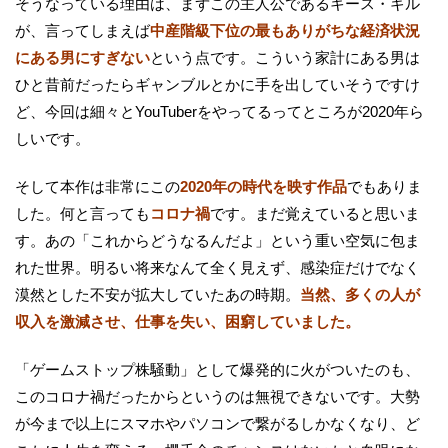
そうなっている理由は、まずこの主人公であるキース・ギル
が、言ってしまえば
中産階級下位の最もありがちな経済状況
にある男にすぎない
という点です。こういう家計にある男は
ひと昔前だったらギャンブルとかに手を出していそうですけ
ど、今回は細々とYouTuberをやってるってところが2020年ら
しいです。
そして本作は非常にこの
2020年の時代を映す作品
でもありま
した。何と言っても
コロナ禍
です。まだ覚えていると思いま
す。あの「これからどうなるんだよ」という重い空気に包ま
れた世界。明るい将来なんて全く見えず、感染症だけでなく
漠然とした不安が拡大していたあの時期。
当然、多くの人が
収入を激減させ、仕事を失い、困窮していました。
「ゲームストップ株騒動」として爆発的に火がついたのも、
このコロナ禍だったからというのは無視できないです。大勢
が今まで以上にスマホやパソコンで繋がるしかなくなり、ど