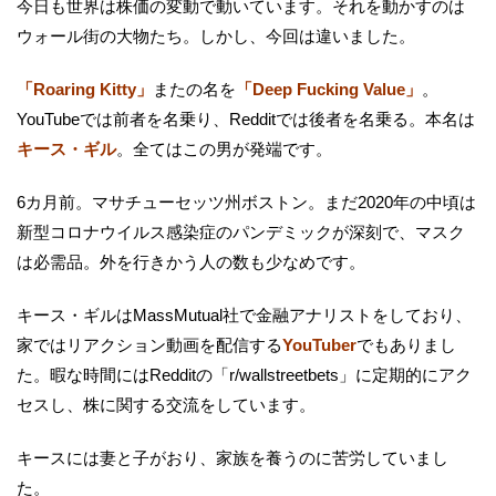
今日も世界は株価の変動で動いています。それを動かすのは
ウォール街の大物たち。しかし、今回は違いました。
「Roaring Kitty」
またの名を
「Deep Fucking Value」
。
YouTubeでは前者を名乗り、Redditでは後者を名乗る。本名は
キース・ギル
。全てはこの男が発端です。
6カ月前。マサチューセッツ州ボストン。まだ2020年の中頃は
新型コロナウイルス感染症のパンデミックが深刻で、マスク
は必需品。外を行きかう人の数も少なめです。
キース・ギルはMassMutual社で金融アナリストをしており、
家ではリアクション動画を配信する
YouTuber
でもありまし
た。暇な時間にはRedditの「r/wallstreetbets」に定期的にアク
セスし、株に関する交流をしています。
キースには妻と子がおり、家族を養うのに苦労していまし
た。