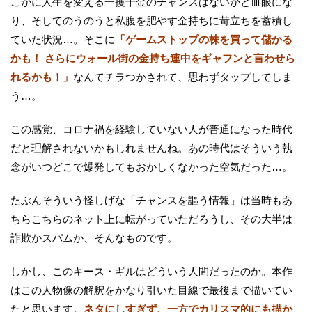
こかに人生を変える一攫千金のチャンスはないかと血眼にな
り、そしてのうのうと私腹を肥やす金持ちに苛立ちを蓄積し
ていた状況…。そこに
「ゲームストップの株を買って儲かる
かも！ さらにウォール街の金持ち連中をギャフンと言わせら
れるかも！」
なんてチラつかされて、思わずタップしてしま
う…。
この感覚、コロナ禍を経験していない人が普通になった時代
だと理解されないかもしれませんね。あの時代はそういう執
念がいつどこで爆発してもおかしくなかった空気だった…。
たぶんそういう怪しげな「チャンスを謳う情報」は当時もあ
ちらこちらのネット上に転がっていただろうし、その大半は
詐欺かスパムか、そんなものです。
しかし、このキース・ギルはどういう人間だったのか。本作
はこの人物像の解釈をかなり引いた目線で最後まで描いてい
たと思います。
ネタにしすぎず、一方でカリスマ的にも描か