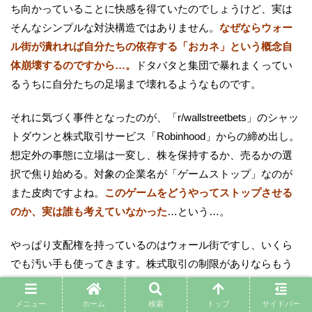
ち向かっていることに快感を得ていたのでしょうけど、実は
そんなシンプルな対決構造ではありません。
なぜならウォー
ル街が潰れれば自分たちの依存する「おカネ」という概念自
体崩壊するのですから…。
ドタバタと集団で暴れまくってい
るうちに自分たちの足場まで壊れるようなものです。
それに気づく事件となったのが、「r/wallstreetbets」のシャッ
トダウンと株式取引サービス「Robinhood」からの締め出し。
想定外の事態に立場は一変し、株を保持するか、売るかの選
択で焦り始める。対象の企業名が「ゲームストップ」なのが
また皮肉ですよね。
このゲームをどうやってストップさせる
のか、実は誰も考えていなかった
…という…。
やっぱり支配権を持っているのはウォール街ですし、いくら
でも汚い手も使ってきます。株式取引の制限がありならもう
何でもできますよね。しかも、相変わらずまたも全然逮捕者
も何もないし…。
メニュー
ホーム
検索
トップ
サイドバー