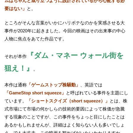
ムはちゃんと成り立つように設計されているから心配する必
要はない」
と。
ところがそんな言葉がいかにハリボテなのかを実感させる大
事件が2020年に起きました。今回の映画はその出来事の中心
人物に焦点をあてた作品です。
『ダム・マネー ウォール街を
それが本作
狙え！』
。
本作は通称
「ゲームストップ株騒動」
、英語では
「GameStop short squeeze」
と呼ばれている事件を主題にし
ています。
「ショートスクイズ（short squeeze）」
とは、株
式市場にて市場の何かしらの技術的要因によって株価が急騰
する現象のことですが、この事件をちょっと目にしたことは
あるかもしれませんが、詳細はよく知らない人も多いでしょ
う。でも大丈夫。この映画を観ればだいたいわかりますか