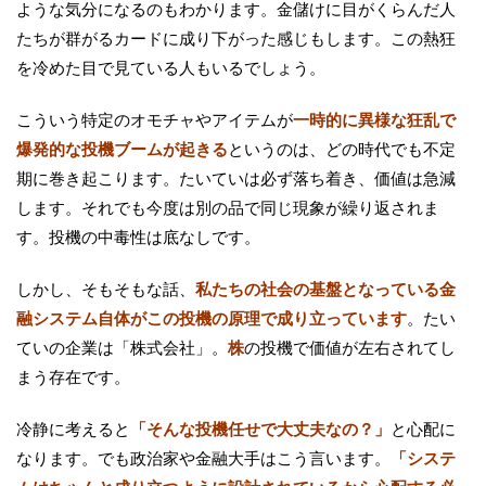
ような気分になるのもわかります。金儲けに目がくらんだ人
たちが群がるカードに成り下がった感じもします。この熱狂
を冷めた目で見ている人もいるでしょう。
こういう特定のオモチャやアイテムが
一時的に異様な狂乱で
爆発的な投機ブームが起きる
というのは、どの時代でも不定
期に巻き起こります。たいていは必ず落ち着き、価値は急減
します。それでも今度は別の品で同じ現象が繰り返されま
す。投機の中毒性は底なしです。
しかし、そもそもな話、
私たちの社会の基盤となっている金
融システム自体がこの投機の原理で成り立っています
。たい
ていの企業は「株式会社」。
株
の投機で価値が左右されてし
まう存在です。
冷静に考えると
「そんな投機任せで大丈夫なの？」
と心配に
なります。でも政治家や金融大手はこう言います。
「システ