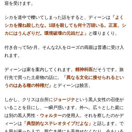
迎を受けます。
シカを道中で轢いてしまった話をすると、ディーンは
「よく
シカを撥ね殺したな。1頭を殺しても何十万頭いる。正直、シ
カにはうんざりだ。環境破壊の元凶だよ」
と喋りまくり。
付き合って5か月。そんな2人をローズの両親は普通に受け入
れます。
ディーンは家を案内してくれます。
精神科医
だそうです。旅
行先で買った土産物の話に。
「異なる文化に接せられるとい
うのはある種の特権だ」
とディーンは饒舌。
しかし、クリスは台所に
ジョージナ
という黒人女性の召使が
いることを目にし、一瞬戸惑います。外へ。広々とした庭に
は別の黒人男性・
ウォルタ
ーの使用人。それを察したのかデ
ィーンは
「典型的なステレオタイプだよな」
と話します。で
も親が雇った人で、親亡き後にも手放せなくなり、今もいる