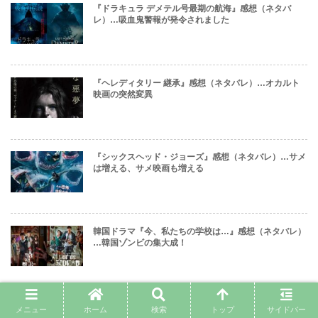
『ドラキュラ デメテル号最期の航海』感想（ネタバ
レ）…吸血鬼警報が発令されました
『ヘレディタリー 継承』感想（ネタバレ）…オカルト
映画の突然変異
『シックスヘッド・ジョーズ』感想（ネタバレ）…サメ
は増える、サメ映画も増える
韓国ドラマ『今、私たちの学校は…』感想（ネタバレ）
…韓国ゾンビの集大成！
映画『ロングウォーク』感想（ネタバレ）…愛国心を示
メニュー
ホーム
検索
トップ
サイドバー
したければ歩き続けろ