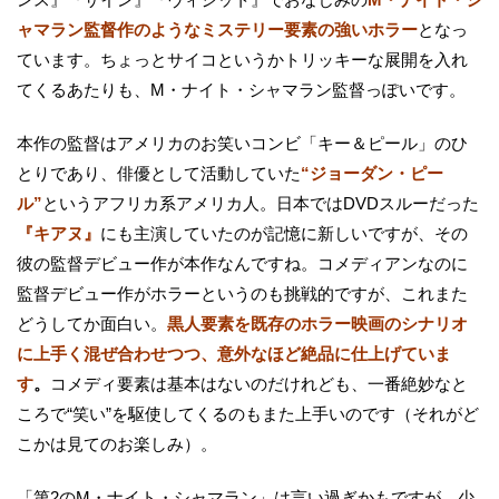
ャマラン監督作のようなミステリー要素の強いホラー
となっ
ています。ちょっとサイコというかトリッキーな展開を入れ
てくるあたりも、M・ナイト・シャマラン監督っぽいです。
本作の監督はアメリカのお笑いコンビ「キー＆ピール」のひ
とりであり、俳優として活動していた
“ジョーダン・ピー
ル”
というアフリカ系アメリカ人。日本ではDVDスルーだった
『キアヌ』
にも主演していたのが記憶に新しいですが、その
彼の監督デビュー作が本作なんですね。コメディアンなのに
監督デビュー作がホラーというのも挑戦的ですが、これまた
どうしてか面白い。
黒人要素を既存のホラー映画のシナリオ
に上手く混ぜ合わせつつ、意外なほど絶品に仕上げていま
す
。
コメディ要素は基本はないのだけれども、一番絶妙なと
ころで“笑い”を駆使してくるのもまた上手いのです（それがど
こかは見てのお楽しみ）。
「第2のM・ナイト・シャマラン」は言い過ぎかもですが、少