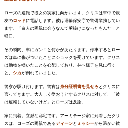
ローズの運転で彼女の実家に向かいます。クリスは車中で親
友の
ロッド
に電話します。彼は運輸保安庁で警備業務してい
ます。「白人の両親に会うなんて腑抜けになったもんだ」と
軽口。
その瞬間、車にガン！と何かがあたります。停車するとロー
ズは車に傷がついたことにショックを受けています。クリス
は動物を轢いたことを心配しており、林へ様子を見に行く
と、
シカ
が倒れていました。
警察が駆け付けます。警官は
身分証明書を見せろ
とクリスに
言ってきます。大人しく従おうとするクリスに対して、「彼
は運転していないけど」とローズは反論。
家に到着。立派な邸宅です。アーミテージ家に到着したクリ
スは、ローズの両親である
ディーン
と
ミッシー
から温かい歓