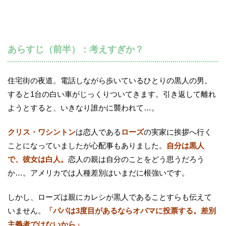
あらすじ（前半）：考えすぎか？
住宅街の夜道。電話しながら歩いているひとりの黒人の男。
すると1台の白い車がじっくりついてきます。引き返して離れ
ようとすると、いきなり誰かに襲われて…。
クリス・ワシントン
は恋人である
ローズ
の実家に挨拶へ行く
ことになっていましたが心配事もありました。
自分は黒人
で、彼女は白人。
恋人の親は自分のことをどう思うだろう
か…。アメリカでは人種差別はいまだに根強いです。
しかし、ローズは親にカレシが黒人であることすらも伝えて
いません。
「パパは3度目があるならオバマに投票する。差別
主義者ではないから」