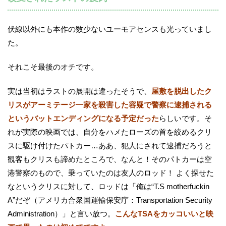
伏線以外にも本作の数少ないユーモアセンスも光っていまし
た。
それこそ最後のオチです。
実は当初はラストの展開は違ったそうで、
屋敷を脱出したク
リスがアーミテージ一家を殺害した容疑で警察に逮捕される
というバットエンディングになる予定だった
らしいです。そ
れが実際の映画では、自分をハメたローズの首を絞めるクリ
スに駆け付けたパトカー…ああ、犯人にされて逮捕だろうと
観客もクリスも諦めたところで、なんと！そのパトカーは空
港警察のもので、乗っていたのは友人のロッド！ よく探せた
なというクリスに対して、ロッドは「俺は“T.S motherfuckin
A”だぞ（アメリカ合衆国運輸保安庁：Transportation Security
Administration）」と言い放つ。
こんなTSAをカッコいいと映