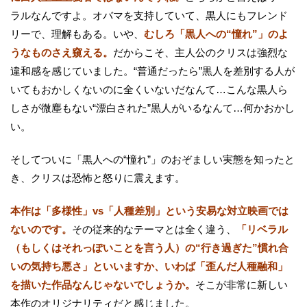
ラルなんですよ。オバマを支持していて、黒人にもフレンド
リーで、理解もある。いや、
むしろ「黒人への“憧れ”」のよ
うなものさえ窺える。
だからこそ、主人公のクリスは強烈な
違和感を感じていました。“普通だったら”黒人を差別する人が
いてもおかしくないのに全くいないだなんて…こんな黒人ら
しさが微塵もない“漂白された”黒人がいるなんて…何かおかし
い。
そしてついに「黒人への“憧れ”」のおぞましい実態を知ったと
き、クリスは恐怖と怒りに震えます。
本作は「多様性」vs「人種差別」という安易な対立映画では
ないのです。
その従来的なテーマとは全く違う、
「リベラル
（もしくはそれっぽいことを言う人）の“行き過ぎた”慣れ合
いの気持ち悪さ」といいますか、いわば「歪んだ人種融和」
を描いた作品なんじゃないでしょうか。
そこが非常に新しい
本作のオリジナリティだと感じました。