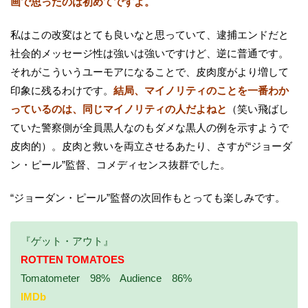
画で思ったのは初めてですよ。
私はこの改変はとても良いなと思っていて、逮捕エンドだと
社会的メッセージ性は強いは強いですけど、逆に普通です。
それがこういうユーモアになることで、皮肉度がより増して
印象に残るわけです。
結局、マイノリティのことを一番わか
っているのは、同じマイノリティの人だよねと
（笑い飛ばし
ていた警察側が全員黒人なのもダメな黒人の例を示すようで
皮肉的）。皮肉と救いを両立させるあたり、さすが“ジョーダ
ン・ピール”監督、コメディセンス抜群でした。
“ジョーダン・ピール”監督の次回作もとっても楽しみです。
『ゲット・アウト』
ROTTEN TOMATOES
Tomatometer 98% Audience 86%
IMDb