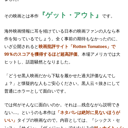
『ゲット・アウト』
その映画とは本作
です。
海外映画情報に耳を傾けている日本の映画ファンの人なら本
作を知っているでしょう。全く事前の期待もなかったのに、
いざ公開されると
映画批評サイト「Rotten Tomatoes」で
99％のスコアを獲得するほど超高評価
。本場アメリカでは大
ヒットし、話題騒然となりました。
「どうせ黒人映画だから下駄を履かせた過大評価なんでし
ょ？」と懐疑的な人もご安心ください。黒人云々抜きにして
普通にホラーとして面白いです。
では何がそんなに面白いのか。それは…残念ながら説明でき
ない…。というのも本作は
「ネタバレは絶対に見ないほうが
いい」
タイプの映画なので。内容としては、『シックス・セ
ンス』『サイン』『ヴィジット』でおなじみの
M・ナイト・シ