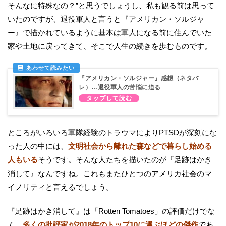
そんなに特殊なの？”と思うでしょうし、私も観る前は思って
いたのですが、退役軍人と言うと『アメリカン・ソルジャ
ー』で描かれているように基本は軍人になる前に住んでいた
家や土地に戻ってきて、そこで人生の続きを歩むものです。
『アメリカン・ソルジャー』感想（ネタバ
レ）…退役軍人の苦悩に迫る
ところがいろいろ軍隊経験のトラウマによりPTSDが深刻にな
った人の中には、
文明社会から離れた森などで暮らし始める
人もいる
そうです。そんな人たちを描いたのが『足跡はかき
消して』なんですね。これもまたひとつのアメリカ社会のマ
イノリティと言えるでしょう。
『足跡はかき消して』は「Rotten Tomatoes」の評価だけでな
く、
多くの批評家が2018年のトップ10に選ぶほどの傑作
であ