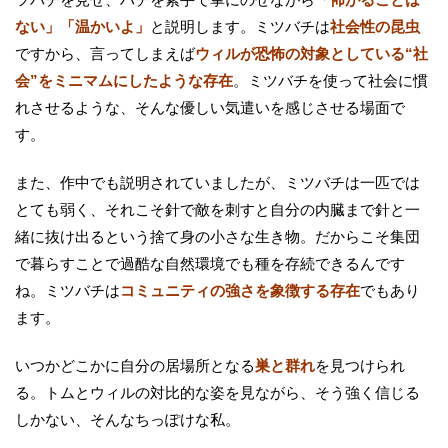
ない」「温かいよ」
と説明します。ミツバチは
社会性の昆虫
ですから、言ってしまえば
ウィルが恐怖の対象としている“社
会”をミニマムにしたような存在
。ミツバチを使って社会に慣
れさせるような、そんな優しい気遣いを感じさせる場面で
す。
また、作中でも説明されていましたが、ミツバチは一匹では
とても弱く、それこそ針で敵を刺すと自分の内臓まで針と一
緒に抜け出るという捨て身の小さな生き物。だからこそ集団
で暮らすことで過酷な自然環境でも種を存続できるんです
ね。ミツバチは
コミュニティの強さを象徴する存在
でもあり
ます。
いつかどこかに自分の居場所となる
巣と群れ
を見つけられ
る。トムとウィルの対比的な姿を見ながら、そう強く信じる
しかない、そんなちっぽけな私。