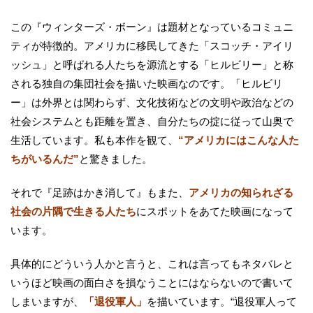
この『ウィンターズ・ボーン』は題材となっているコミュニ
ティが特徴的。アメリカに移民してきた「スコッチ・アイリ
ッシュ」と呼ばれる人たちを源流とする「ヒルビリー」と称
される独自の集団社会を描いた映画なのです。「ヒルビリ
ー」は外界とは関わらず、文化技術などの文明や政治などの
社会システムとも距離を置き、自分たちの掟に従って山奥で
生活しています。私も本作を観て、
“アメリカにはこんな人た
ちがいるんだ”
と驚きました。
それで『足跡はかき消して』もまた、
アメリカの知られざる
社会の片隅で生きる人たち
にスポットをあてた映画になって
います。
具体的にどういう人かと言うと、これは言ってもネタバレと
いうほど映画の面白さを損なうことにはならないので書いて
しまいますが、
「退役軍人」
を描いています。“退役軍人って