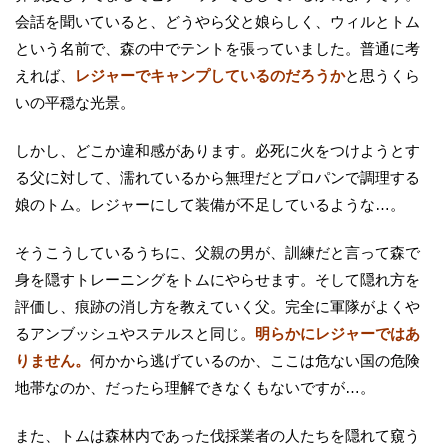
会話を聞いていると、どうやら父と娘らしく、ウィルとトム
という名前で、森の中でテントを張っていました。普通に考
えれば、
レジャーでキャンプしているのだろうか
と思うくら
いの平穏な光景。
しかし、どこか違和感があります。必死に火をつけようとす
る父に対して、濡れているから無理だとプロパンで調理する
娘のトム。レジャーにして装備が不足しているような…。
そうこうしているうちに、父親の男が、訓練だと言って森で
身を隠すトレーニングをトムにやらせます。そして隠れ方を
評価し、痕跡の消し方を教えていく父。完全に軍隊がよくや
るアンブッシュやステルスと同じ。
明らかにレジャーではあ
りません。
何かから逃げているのか、ここは危ない国の危険
地帯なのか、だったら理解できなくもないですが…。
また、トムは森林内であった伐採業者の人たちを隠れて窺う