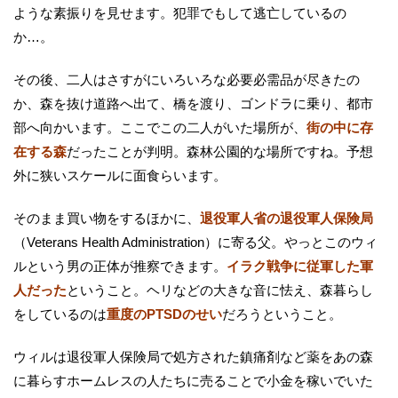
ような素振りを見せます。犯罪でもして逃亡しているの
か…。
その後、二人はさすがにいろいろな必要必需品が尽きたの
か、森を抜け道路へ出て、橋を渡り、ゴンドラに乗り、都市
部へ向かいます。ここでこの二人がいた場所が、
街の中に存
在する森
だったことが判明。森林公園的な場所ですね。予想
外に狭いスケールに面食らいます。
そのまま買い物をするほかに、
退役軍人省の退役軍人保険局
（Veterans Health Administration）に寄る父。やっとこのウィ
ルという男の正体が推察できます。
イラク戦争に従軍した軍
人だった
ということ。ヘリなどの大きな音に怯え、森暮らし
をしているのは
重度のPTSDのせい
だろうということ。
ウィルは退役軍人保険局で処方された鎮痛剤など薬をあの森
に暮らすホームレスの人たちに売ることで小金を稼いでいた