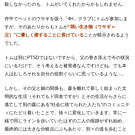
殺しなかったのも、トムがいてくれたからかもしれません。
作中でペットのウサギを扱う「4H」クラブにトムが参加しま
すが、そのあたりからもトムが
“弱い生き物（ウサギ＝
父）”に優しく接することに長けている
ことが暗示されるよう
でした。
トムは別にPTSDではないですから、父の巻き添えで今の状況
にいるだけで、そう考えると被害者なんですけどね。でも本
人はむしろそれを自分の役割ぐらいに思っているような…。
しかし、その父と娘の関係も、森を離れて新しく始まった文
明的な生活（それでもド田舎ですが）とその生活からさらに
逃亡して別の森にある“社会に捨てられた人たち”のコミュニテ
ィにたどり着いたことで、徐々に変化していきます。常に一
緒で同じラインを歩いていたはずの二人の痕跡がずれ始め、
最終的には大きな分岐点にぶちあたり、別々の道を歩むこと