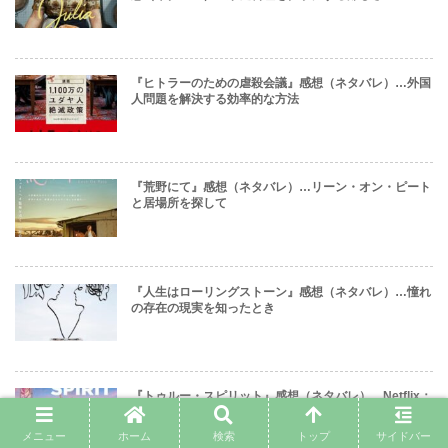
『ヒトラーのための虐殺会議』感想（ネタバレ）…外国
人問題を解決する効率的な方法
『荒野にて』感想（ネタバレ）…リーン・オン・ピート
と居場所を探して
『人生はローリングストーン』感想（ネタバレ）…憧れ
の存在の現実を知ったとき
『トゥルー・スピリット』感想（ネタバレ）…Netflix；
独りだけど独りじゃない世界一周の航海
メニュー
ホーム
検索
トップ
サイドバー