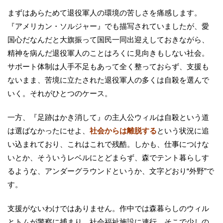
まずはあらためて退役軍人の環境の苦しさを痛感します。
『アメリカン・ソルジャー』でも描写されていましたが、愛
国心だなんだと大旗振って国民一同出迎えしておきながら、
精神を病んだ退役軍人のことはろくに見向きもしない社会。
サポート体制は人手不足もあって全く整っておらず、支援も
ないまま、苦境に立たされた退役軍人の多くは自殺を選んで
いく。それがひとつのケース。
一方、『足跡はかき消して』の主人公ウィルは自殺という道
は選ばなかったにせよ、
社会からは離脱する
という状況に追
い込まれており、これはこれで残酷。しかも、仕事につけな
いとか、そういうレベルにとどまらず、森でテント暮らしす
るような、アンダーグラウンドというか、文字どおり“外野”で
す。
支援がないわけではありません。作中では森暮らしのウィル
とトムが警察に捕まり、社会福祉施設に連行。そこで少しの