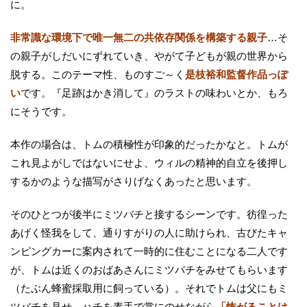
に。
非常識な環境下で唯一無二の共依存関係を構築する親子
…そ
の親子がしだいにずれていき、やがて子どもが親の世界から
脱する。このテーマ性、ものすご～く
是枝裕和監督作品っぽ
い
です。『足跡はかき消して』のラストの味わいとか、もろ
にそうです。
本作の場合は、トムの積極性が印象的だったかなと。トムが
これ見よがしではないにせよ、ウィルの精神的自立を後押し
するかのような描写がさりげなくあったと思います。
そのひとつが後半にミツバチと接するシーンです。彷徨った
あげく怪我をして、通りすがりの人に助けられ、古びたキャ
ンピングカーに案内されて一時的に住むことになる二人です
が、トムは近くのおばあさんにミツバチをみせてもらいます
（たぶん蜂蜜採取用に飼っている）。それでトムは父にもミ
ツバチを見せ、ハチを素手で掌にのせながら
「怖がることは