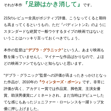
『足跡はかき消して』
それが本作
です。
215のレビュー全員がポジティブ評価。こうなってくると期待
も高まってくるというもの。ただ『パディントン2』のように
スタンダードな絶賛で一般ウケするタイプの映画ではないと
いうことはハッキリ言っておくべきでしょう。
本作の監督は
“デブラ・グラニック”
という人。あまり映画も
数を撮っていませんし、マイナーな作品ばかりなので、よほ
どの映画ファンでもないと知らないと思います。
“デブラ・グラニック”監督への評価が高まったきっかけとなっ
た作品が、2010年の
『ウィンターズ・ボーン』
です。非常に
評価が高く、アカデミー賞では作品賞、脚色賞、主演女優
賞、助演男優賞にノミネートされ、まだ当時はデビューした
てな感じもあったジェニファー・ローレンスを一躍トップ女
優に押し上げました。