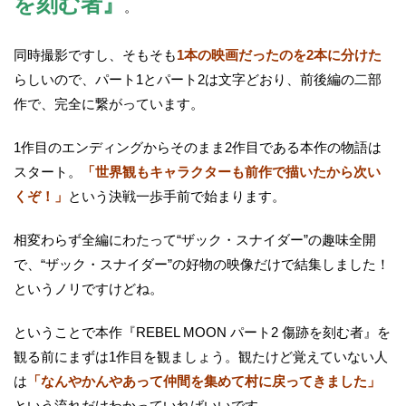
を刻む者』
。
同時撮影ですし、そもそも
1本の映画だったのを2本に分けた
らしいので、パート1とパート2は文字どおり、前後編の二部
作で、完全に繋がっています。
1作目のエンディングからそのまま2作目である本作の物語は
スタート。
「世界観もキャラクターも前作で描いたから次い
くぞ！」
という決戦一歩手前で始まります。
相変わらず全編にわたって“ザック・スナイダー”の趣味全開
で、“ザック・スナイダー”の好物の映像だけで結集しました！
というノリですけどね。
ということで本作『REBEL MOON パート2 傷跡を刻む者』を
観る前にまずは1作目を観ましょう。観たけど覚えていない人
は
「なんやかんやあって仲間を集めて村に戻ってきました」
という流れだけわかっていればいいです。