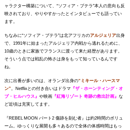
ャラクター構築について、“ソフィア・ブテラ”本人の意向も反
映されており、やりやすかったとインタビューでも語ってい
ます。
ちなみに“ソフィア・ブテラ”は北アフリカの
アルジェリア
出身
で、1991年に始まったアルジェリア内戦から逃れるために、
10歳のときに家族でフランスに渡って来た経歴があります。
そういう点では戦乱の怖さは身をもって知っているんです
ね。
次に出番が多いのは、オランダ出身の
“ミキール・ハースマ
ン”
。Netflixとの付き合いはドラマ
『ザ・ホーンティング・オ
ブ・ヒルハウス』
や映画
『紅海リゾート 奇跡の救出計画』
な
ど近頃は充実してます。
『REBEL MOON パート2 傷跡を刻む者』は約2時間のボリュ
ーム。ゆっくりな展開も多々あるので全体の体感時間はもっ