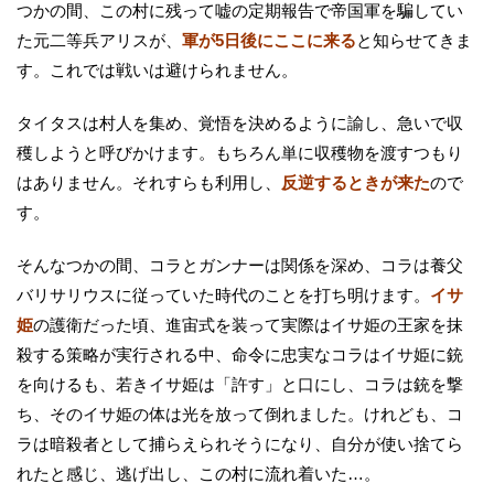
つかの間、この村に残って嘘の定期報告で帝国軍を騙してい
た元二等兵アリスが、
軍が5日後にここに来る
と知らせてきま
す。これでは戦いは避けられません。
タイタスは村人を集め、覚悟を決めるように諭し、急いで収
穫しようと呼びかけます。もちろん単に収穫物を渡すつもり
はありません。それすらも利用し、
反逆するときが来た
ので
す。
そんなつかの間、コラとガンナーは関係を深め、コラは養父
バリサリウスに従っていた時代のことを打ち明けます。
イサ
姫
の護衛だった頃、進宙式を装って実際はイサ姫の王家を抹
殺する策略が実行される中、命令に忠実なコラはイサ姫に銃
を向けるも、若きイサ姫は「許す」と口にし、コラは銃を撃
ち、そのイサ姫の体は光を放って倒れました。けれども、コ
ラは暗殺者として捕らえられそうになり、自分が使い捨てら
れたと感じ、逃げ出し、この村に流れ着いた…。