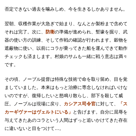
否定できない過去を噛みしめ、今を生きるしかありません。
翌朝、収穫作業が大急ぎで始まり、なんとか製粉まで含めて
それは完了。次に、
防衛
の準備が進められ、塹壕を掘り、武
器の使い方の訓練、そして作戦の確認が行われます。穀物を
遮蔽物に使い、以前にコラが乗ってきた船を運んできて動作
チェックも済まします。村娘のサムも一緒に戦う意志は満々
です。
その頃、ノーブル提督は特殊な技術で命を取り留め、目を覚
ましていました。本来はもっと治療に専念しなければいけな
いのですが、復帰したいと怒鳴り散らし、部下を殺して威
圧。ノーブルは現場に戻り、
カシアス司令官
に対して、
「ス
カーギヴァーはヴェルトにいる」
と告げます。自分に屈辱を
与えてきたあのコラという人間はずっと追いかけてきた存在
に違いないと目をつけて…。