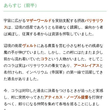
あらすじ（前半）
宇宙に広がる
マザーワールド
を実効支配する摂政
バリサリウ
ス
は、辺境の惑星であろうとも容赦なく蹂躙し、歯向かう者
は滅ぼし、従属する者からは資源を搾取していました。
辺境の衛星
ヴェルト
にある農畜を営む小さな村もその残虐な
魔の手が伸びていました。しかし、この村にはたまたま少し
前から流れ着いていた
コラ
という人物がいました。そしてこ
のコラは実はバリサリウスの養女であり、
アースレイアス
と
名付けられ、インペリウム（帝国軍）の第一線で活躍してき
た過去がありました。
今、コラは封印した過去に決着をつけるときが迫ったと実感
し、村に突然やってきた
アティカス・ノーブル提督
を打倒す
るべく、頼りになる仲間を集めて各地を巡ることにしまし