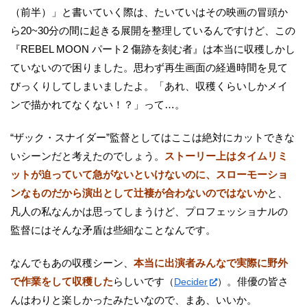
（前半）」と書いていく際は、たいていはその映画の冒頭か
ら20~30分の間に起きる展開を整理しているんですけど、この
『REBEL MOON パート2 傷跡を刻む者』は本当に収穫しかし
ていないので困りました。思わず再生画面の経過時間を見て
びっくりしてしまいましたよ。「あれ、収穫くらいしかメイ
ンで描かれてなくない！？」って…。
“ザック・スナイダー”監督としてはここは絶対にカットできな
いシーンだと考えたのでしょう。
ストーリー上はタイムリミ
ットが迫っていて急がないといけないのに、スローモーショ
ンなものだから演出として辻褄が合わないのではないか
と、
凡人の私なんかは思ってしまうけど、プロフェッショナルの
監督にはそんな矛盾は些細なことなんです。
なんでもあの収穫シーン、
本当に出演者みんなで実際に野外
で作業をして収穫した
らしいです
。俳優の皆さ
（
Decider
）
んはわりと楽しかったみたいなので、まあ、いいか。