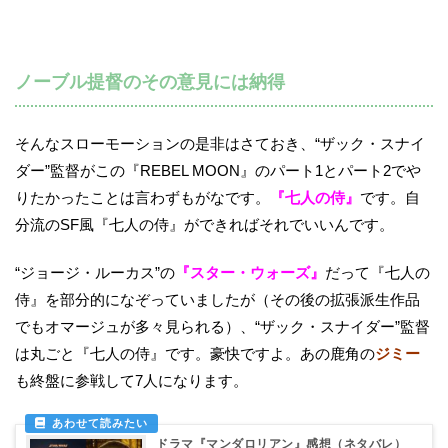
ノーブル提督のその意見には納得
そんなスローモーションの是非はさておき、“ザック・スナイ
ダー”監督がこの『REBEL MOON』のパート1とパート2でや
りたかったことは言わずもがなです。
『七人の侍』
です。自
分流のSF風『七人の侍』ができればそれでいいんです。
“ジョージ・ルーカス”の
『スター・ウォーズ』
だって『七人の
侍』を部分的になぞっていましたが（その後の拡張派生作品
でもオマージュが多々見られる）、“ザック・スナイダー”監督
は丸ごと『七人の侍』です。豪快ですよ。あの鹿角の
ジミー
も終盤に参戦して7人になります。
ドラマ『マンダロリアン』感想（ネタバレ）