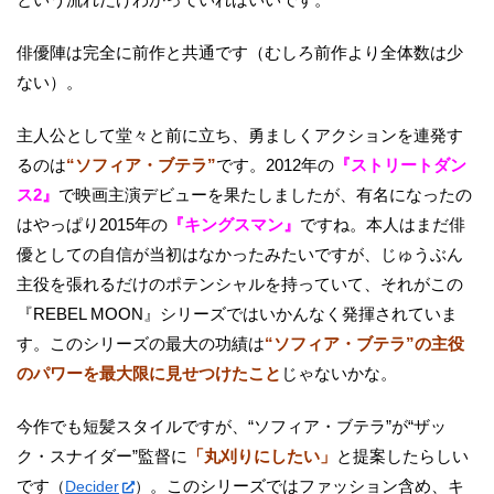
俳優陣は完全に前作と共通です（むしろ前作より全体数は少
ない）。
主人公として堂々と前に立ち、勇ましくアクションを連発す
るのは
“ソフィア・ブテラ”
です。2012年の
『ストリートダン
ス2』
で映画主演デビューを果たしましたが、有名になったの
はやっぱり2015年の
『キングスマン』
ですね。本人はまだ俳
優としての自信が当初はなかったみたいですが、じゅうぶん
主役を張れるだけのポテンシャルを持っていて、それがこの
『REBEL MOON』シリーズではいかんなく発揮されていま
す。このシリーズの最大の功績は
“ソフィア・ブテラ”の主役
のパワーを最大限に見せつけたこと
じゃないかな。
今作でも短髪スタイルですが、“ソフィア・ブテラ”が“ザッ
ク・スナイダー”監督に
「丸刈りにしたい」
と提案したらしい
です
。このシリーズではファッション含め、キ
（
Decider
）