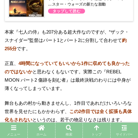
…スター・ウォーズの新たな胎動
本家『七人の侍』も207分ある超大作なのですが、“ザック・
スナイダー”監督はパート1とパート2に分割して合わせて
約
255分
です。
正直、
4時間になっていてもいいから1作に収めても良かった
のではないか
と思わなくもないです。実際この『REBEL
MOON パート2 傷跡を刻む者』は最終決戦のわりには中身が
薄くなってしまっています。
舞台もあの村から動きませんし、1作目であれだけいろいろな
世界を見せたにもかかわらず、
この2作目では全く拡張も具体
化もされない
というのは、若干の物足りなさは残ります。
各仲間たちの過去回想も各自スローモーションで描かれます
メニュー
ホーム
検索
トップ
サイドバー