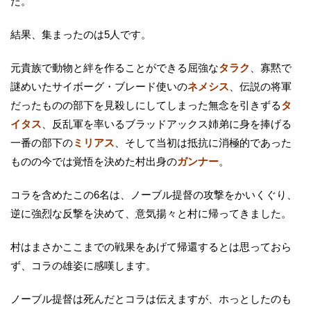
た。
結果、集まったのは5人です。
元貴族で動物と絆を作ることができる屈強な
タラク
、寡黙で
謎めいたサイボーグ・ブレード使いの
ネメシス
、伝説の将軍
だったものの部下を見殺しにしてしまった無念を引きずる
タ
イタス
、反乱軍を率いるブラッドアックス姉弟に身を捧げる
一番の部下の
ミリアス
、そして当初は抵抗に消極的であった
ものの今では覚悟を決めた村出身の
ガンナー
。
コラを含めたこの6名は、ノーブル提督の攻撃をかいくぐり、
逆に強烈な反撃を決めて、意気揚々と村に帰ってきました。
村はまさかここまでの戦果をあげて帰還するとは思っておら
ず、コラの雄姿に感嘆します。
ノーブル提督は死んだとコラは伝えますが、ホっとしたのも