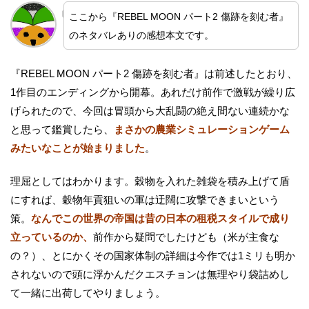
ここから『REBEL MOON パート2 傷跡を刻む者』
のネタバレありの感想本文です。
『REBEL MOON パート2 傷跡を刻む者』は前述したとおり、
1作目のエンディングから開幕。あれだけ前作で激戦が繰り広
げられたので、今回は冒頭から大乱闘の絶え間ない連続かな
と思って鑑賞したら、
まさかの農業シミュレーションゲーム
みたいなことが始まりました
。
理屈としてはわかります。穀物を入れた雑袋を積み上げて盾
にすれば、穀物年貢狙いの軍は迂闊に攻撃できまいという
策。
なんでこの世界の帝国は昔の日本の租税スタイルで成り
立っているのか、
前作から疑問でしたけども（米が主食な
の？）、とにかくその国家体制の詳細は今作では1ミリも明か
されないので頭に浮かんだクエスチョンは無理やり袋詰めし
て一緒に出荷してやりましょう。