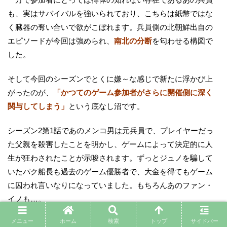
も、実はサバイバルを強いられており、こちらは紙幣ではな
く臓器の奪い合いで欲がこぼれます。兵員側の北朝鮮出自の
エピソードが今回は強められ、
南北の分断
を匂わせる構図で
した。
そして今回のシーズンでとくに嫌～な感じで新たに浮かび上
がったのが、
「かつてのゲーム参加者がさらに開催側に深く
関与してしまう」
という底なし沼です。
シーズン2第1話であのメンコ男は元兵員で、プレイヤーだっ
た父親を殺害したことを明かし、ゲームによって決定的に人
生が狂わされたことが示唆されます。ずっとジュノを騙して
いたパク船長も過去のゲーム優勝者で、大金を得てもゲーム
に囚われ言いなりになっていました。もちろんあのファン・
イノも…。
メニュー
ホーム
検索
トップ
サイドバー
つまり、
このゲームは「勝ち」という概念があるようにみせ