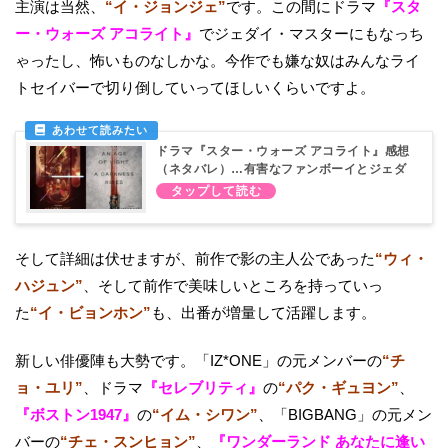
主演は当然、
“イ・ジョンジェ”
です。この間にドラマ
『スタ
ー・ウォーズ アコライト』
でジェダイ・マスターにもなっち
ゃったし、怖いものなしかな。今作でも嫌な奴はみんなライ
トセイバーで切り倒していってほしいくらいですよ。
ドラマ『スター・ウォーズ アコライト』感想
（ネタバレ）…有害なファンボーイとジェダ
イ
そして詳細は伏せますが、前作で影の主人公であった
“ウィ・
ハジュン”
、そして前作で美味しいところを持っていっ
た
“イ・ビョンホン”
も、出番が増量して活躍します。
新しい俳優陣も大勢です。「IZ*ONE」の元メンバーの
“チ
ョ・ユリ”
、ドラマ
『セレブリティ』
の
“パク・ギュヨン”
、
『ボストン1947』
の
“イム・シワン”
、「BIGBANG」の元メン
バーの
“チェ・スンヒョン”
、
『ワンダーランド あなたに逢い