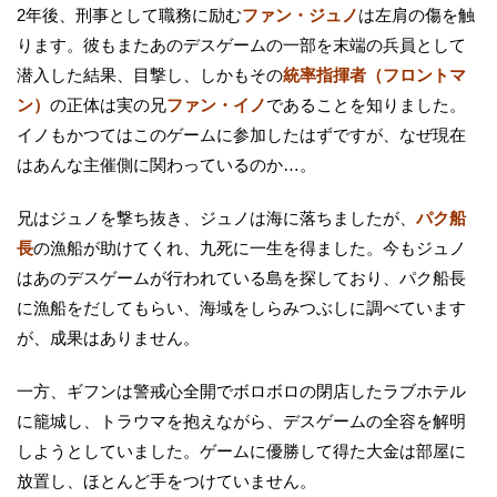
2年後、刑事として職務に励む
ファン・ジュノ
は左肩の傷を触
ります。彼もまたあのデスゲームの一部を末端の兵員として
潜入した結果、目撃し、しかもその
統率指揮者（フロントマ
ン）
の正体は実の兄
ファン・イノ
であることを知りました。
イノもかつてはこのゲームに参加したはずですが、なぜ現在
はあんな主催側に関わっているのか…。
兄はジュノを撃ち抜き、ジュノは海に落ちましたが、
パク船
長
の漁船が助けてくれ、九死に一生を得ました。今もジュノ
はあのデスゲームが行われている島を探しており、パク船長
に漁船をだしてもらい、海域をしらみつぶしに調べています
が、成果はありません。
一方、ギフンは警戒心全開でボロボロの閉店したラブホテル
に籠城し、トラウマを抱えながら、デスゲームの全容を解明
しようとしていました。ゲームに優勝して得た大金は部屋に
放置し、ほとんど手をつけていません。