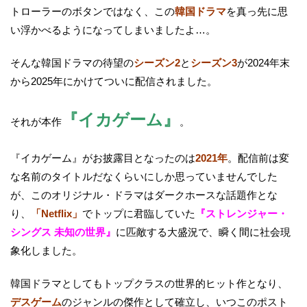
トローラーのボタンではなく、この
韓国ドラマ
を真っ先に思
い浮かべるようになってしまいましたよ…。
そんな韓国ドラマの待望の
シーズン2
と
シーズン3
が2024年末
から2025年にかけてついに配信されました。
『イカゲーム』
それが本作
。
『イカゲーム』がお披露目となったのは
2021年
。配信前は変
な名前のタイトルだなくらいにしか思っていませんでした
が、このオリジナル・ドラマはダークホースな話題作とな
り、
「Netflix」
でトップに君臨していた
『ストレンジャー・
シングス 未知の世界』
に匹敵する大盛況で、瞬く間に社会現
象化しました。
韓国ドラマとしてもトップクラスの世界的ヒット作となり、
デスゲーム
のジャンルの傑作として確立し、いつこのポスト