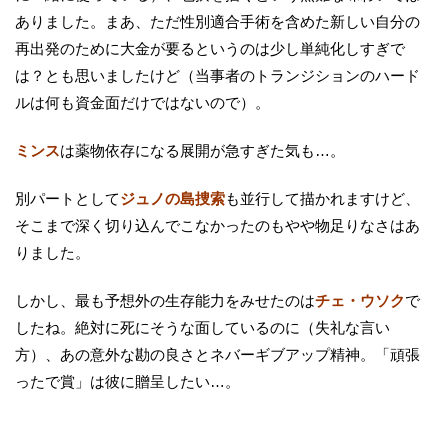
ありました。まあ、ただ性別適合手術を含めた新しい自分の
再出発のために大金が要るというのは少し単純化しすぎで
は？とも思いましたけど（当事者のトランジションのハード
ルは何も資金面だけではないので）。
ミンス
は薬物依存になる展開が急すぎた気も…。
別パートとして
ジュノの島捜索
も並行して描かれますけど、
そこまで深く切り込んでこなかったのもやや物足りなさはあ
りました。
しかし、最も予想外の生存能力をみせたのは
チェ・ウソク
で
したね。絶対に死にそうな面しているのに（失礼な言い
方）、あの意外な勘の良さとネバーギブアップ精神。「頑張
ったで賞」は彼に贈呈したい…。