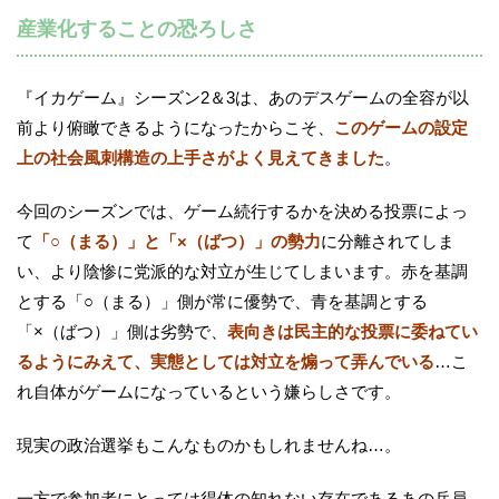
産業化することの恐ろしさ
『イカゲーム』シーズン2＆3は、あのデスゲームの全容が以
前より俯瞰できるようになったからこそ、
このゲームの設定
上の社会風刺構造の上手さがよく見えてきました
。
今回のシーズンでは、ゲーム続行するかを決める投票によっ
て
「○（まる）」と「×（ばつ）」の勢力
に分離されてしま
い、より陰惨に党派的な対立が生じてしまいます。赤を基調
とする「○（まる）」側が常に優勢で、青を基調とする
「×（ばつ）」側は劣勢で、
表向きは民主的な投票に委ねてい
るようにみえて、実態としては対立を煽って弄んでいる
…こ
れ自体がゲームになっているという嫌らしさです。
現実の政治選挙もこんなものかもしれませんね…。
一方で参加者にとっては得体の知れない存在であるあの兵員