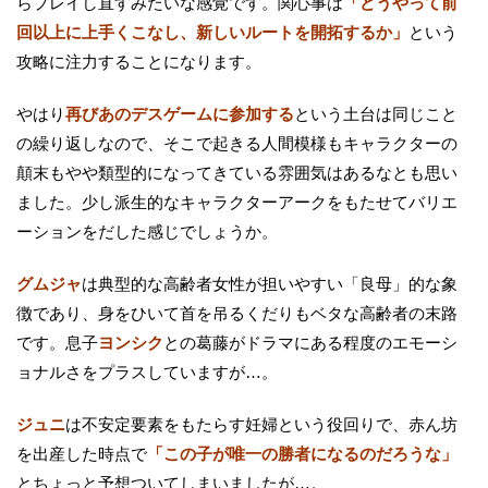
らプレイし直すみたいな感覚です。関心事は
「どうやって前
回以上に上手くこなし、新しいルートを開拓するか」
という
攻略に注力することになります。
やはり
再びあのデスゲームに参加する
という土台は同じこと
の繰り返しなので、そこで起きる人間模様もキャラクターの
顛末もやや類型的になってきている雰囲気はあるなとも思い
ました。少し派生的なキャラクターアークをもたせてバリエ
ーションをだした感じでしょうか。
グムジャ
は典型的な高齢者女性が担いやすい「良母」的な象
徴であり、身をひいて首を吊るくだりもベタな高齢者の末路
です。息子
ヨンシク
との葛藤がドラマにある程度のエモーシ
ョナルさをプラスしていますが…。
ジュニ
は不安定要素をもたらす妊婦という役回りで、赤ん坊
を出産した時点で
「この子が唯一の勝者になるのだろうな」
とちょっと予想ついてしまいましたが…。