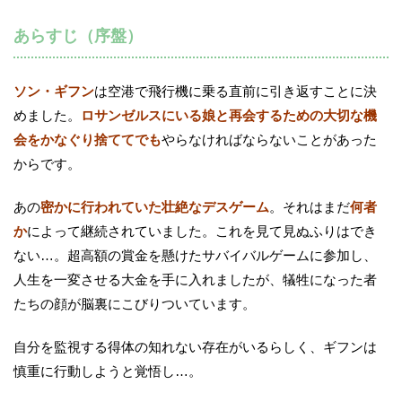
あらすじ（序盤）
ソン・ギフン
は空港で飛行機に乗る直前に引き返すことに決
めました。
ロサンゼルスにいる娘と再会するための大切な機
会をかなぐり捨ててでも
やらなければならないことがあった
からです。
あの
密かに行われていた壮絶なデスゲーム
。それはまだ
何者
か
によって継続されていました。これを見て見ぬふりはでき
ない…。超高額の賞金を懸けたサバイバルゲームに参加し、
人生を一変させる大金を手に入れましたが、犠牲になった者
たちの顔が脳裏にこびりついています。
自分を監視する得体の知れない存在がいるらしく、ギフンは
慎重に行動しようと覚悟し…。