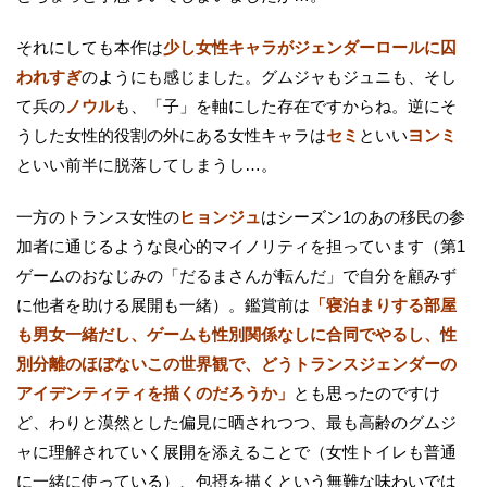
それにしても本作は
少し女性キャラがジェンダーロールに囚
われすぎ
のようにも感じました。グムジャもジュニも、そし
て兵の
ノウル
も、「子」を軸にした存在ですからね。逆にそ
うした女性的役割の外にある女性キャラは
セミ
といい
ヨンミ
といい前半に脱落してしまうし…。
一方のトランス女性の
ヒョンジュ
はシーズン1のあの移民の参
加者に通じるような良心的マイノリティを担っています（第1
ゲームのおなじみの「だるまさんが転んだ」で自分を顧みず
に他者を助ける展開も一緒）。鑑賞前は
「寝泊まりする部屋
も男女一緒だし、ゲームも性別関係なしに合同でやるし、性
別分離のほぼないこの世界観で、どうトランスジェンダーの
アイデンティティを描くのだろうか」
とも思ったのですけ
ど、わりと漠然とした偏見に晒されつつ、最も高齢のグムジ
ャに理解されていく展開を添えることで（女性トイレも普通
に一緒に使っている）、包摂を描くという無難な味わいでは