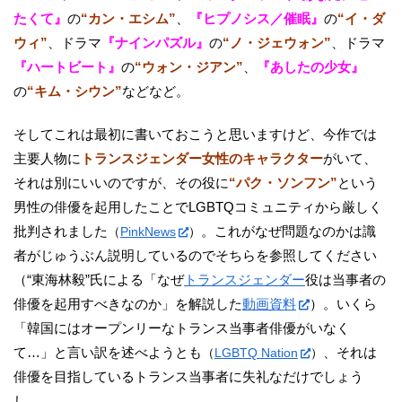
たくて』
の
“カン・エシム”
、
『ヒプノシス／催眠』
の
“イ・ダ
ウィ”
、ドラマ
『ナインパズル』
の
“ノ・ジェウォン”
、ドラマ
『ハートビート』
の
“ウォン・ジアン”
、
『あしたの少女』
の
“キム・シウン”
などなど。
そしてこれは最初に書いておこうと思いますけど、今作では
主要人物に
トランスジェンダー女性のキャラクター
がいて、
それは別にいいのですが、その役に
“パク・ソンフン”
という
男性の俳優を起用したことでLGBTQコミュニティから厳しく
批判されました
。これがなぜ問題なのかは識
（
PinkNews
）
者がじゅうぶん説明しているのでそちらを参照してください
（“東海林毅”氏による「なぜ
トランスジェンダー
役は当事者の
俳優を起用すべきなのか」を解説した
動画資料
）。いくら
「韓国にはオープンリーなトランス当事者俳優がいなく
て…」と言い訳を述べようとも
、それは
（
LGBTQ Nation
）
俳優を目指しているトランス当事者に失礼なだけでしょう
し…。