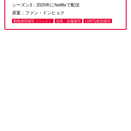
シーズン3：2025年にNetflixで配信
原案：ファン・ドンヒョク
動物虐待描写（ペット）
自死・自傷描写
LGBTQ差別描写