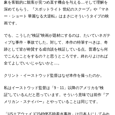
象を客観的に観客が見つめ直す機会を与える…そして理解を
深めてもらう。『スポットライト 世紀のスクープ』や『マネ
ー・ショート 華麗なる大逆転』はまさにそういうタイプの映
画です。
でも、こうした“検証”映画が題材にするのは、たいていネガテ
ィブな事件・事故でした。対して、本作の特筆すべきは、奇
跡として皆が称賛する成功談を検証している点。普通なら何
でこんなことをするの？と思うところです。終わりよければ
全てよしでいいじゃないかと…。
クリント・イーストウッド監督はなぜ本作を撮ったのか。
私はイーストウッド監督は「9・11」以降のアメリカを“検
証”しているんだと思っています。そういう意味では前作『ア
メリカン・スナイパー』とやっていることは同じです。
「USエアウェイズ1549便不時着水事故」は日本人にしてみれ