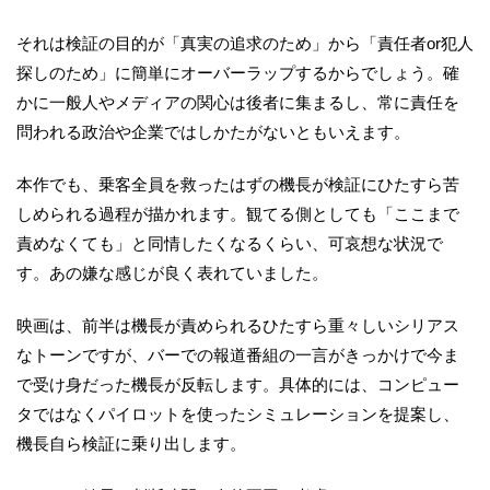
それは検証の目的が「真実の追求のため」から「責任者or犯人
探しのため」に簡単にオーバーラップするからでしょう。確
かに一般人やメディアの関心は後者に集まるし、常に責任を
問われる政治や企業ではしかたがないともいえます。
本作でも、乗客全員を救ったはずの機長が検証にひたすら苦
しめられる過程が描かれます。観てる側としても「ここまで
責めなくても」と同情したくなるくらい、可哀想な状況で
す。あの嫌な感じが良く表れていました。
映画は、前半は機長が責められるひたすら重々しいシリアス
なトーンですが、バーでの報道番組の一言がきっかけで今ま
で受け身だった機長が反転します。具体的には、コンピュー
タではなくパイロットを使ったシミュレーションを提案し、
機長自ら検証に乗り出します。