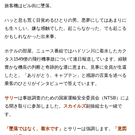
旅客機はビル街に墜落。
ハッと息も荒く目覚めるひとりの男。悪夢にしてはあまりに
も生々しい、嫌な感触でした。起こらなかった、でも起こる
かもしれなかった出来事。
ホテルの部屋。ニュース番組ではハドソン川に着水したカク
タス1549便の飛行機事故について連日報道しています。経験
豊かな機長の判断と奇跡的な運に恵まれ、見事に全員が生還
したと。「ありがとう、キャプテン」と感謝の言葉を述べる
乗客のひとりがインタビューで答えています。
サリー
は事故調査のための国家運輸安全委員会（NTSB）によ
る聞き取りに参加しました。
スカイルズ
副操縦士も一緒で
す。
「墜落ではなく、着水です」
とサリーは強調します。
「意図