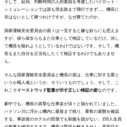
そして、結局、判断時間の人的要因を考慮したパイロット・
シミュレーションでは誰も滑走路まで飛行できず…。機長に
非はないとして勝つわけですが、なぜ勝てたのか。
国家運輸安全委員会の面々は一見すると嫌な奴らにも思えま
すが、彼ら彼女らもまた仕事として検証しているだけ。決し
て機長を陥れようとしているわけではないです。そして、機
長もまた自分を正当化したくて検証するわけでもありませ
ん。
そんな国家運輸安全委員会と機長の差は、仕事に対する愛と
いうか職人魂というか、そういうものでしょう。そして、こ
れこそ
イーストウッド監督が示す正しい検証の姿
なのです。
劇中でも、機長の真摯な仕事姿が淡々と描かれていました。
ハドソン川に浮かぶ機内に最後まで残り、乗客の避難を確認
する。事故後のホテルの部屋でも制服を脱がない。155人全員
の無事を確認するまで、機長は緊張を解きません。真面目す