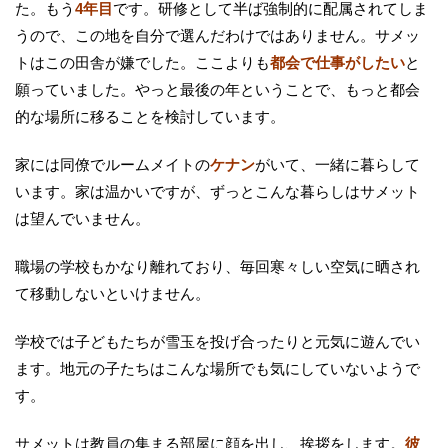
た。もう
4年目
です。研修として半ば強制的に配属されてしま
うので、この地を自分で選んだわけではありません。サメッ
トはこの田舎が嫌でした。ここよりも
都会で仕事がしたい
と
願っていました。やっと最後の年ということで、もっと都会
的な場所に移ることを検討しています。
家には同僚でルームメイトの
ケナン
がいて、一緒に暮らして
います。家は温かいですが、ずっとこんな暮らしはサメット
は望んでいません。
職場の学校もかなり離れており、毎回寒々しい空気に晒され
て移動しないといけません。
学校では子どもたちが雪玉を投げ合ったりと元気に遊んでい
ます。地元の子たちはこんな場所でも気にしていないようで
す。
サメットは教員の集まる部屋に顔を出し、挨拶をします。
彼