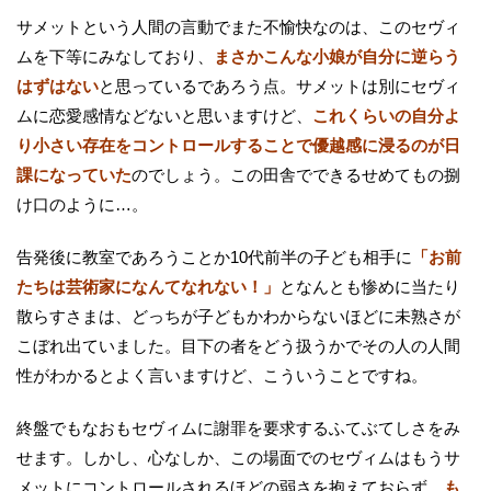
サメットという人間の言動でまた不愉快なのは、このセヴィ
ムを下等にみなしており、
まさかこんな小娘が自分に逆らう
はずはない
と思っているであろう点。サメットは別にセヴィ
ムに恋愛感情などないと思いますけど、
これくらいの自分よ
り小さい存在をコントロールすることで優越感に浸るのが日
課になっていた
のでしょう。この田舎でできるせめてもの捌
け口のように…。
告発後に教室であろうことか10代前半の子ども相手に
「お前
たちは芸術家になんてなれない！」
となんとも惨めに当たり
散らすさまは、どっちが子どもかわからないほどに未熟さが
こぼれ出ていました。目下の者をどう扱うかでその人の人間
性がわかるとよく言いますけど、こういうことですね。
終盤でもなおもセヴィムに謝罪を要求するふてぶてしさをみ
せます。しかし、心なしか、この場面でのセヴィムはもうサ
メットにコントロールされるほどの弱さを抱えておらず、
も