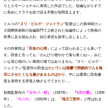
りとエモーショナルに表現した作品でした。短編ながらすで
に長めにドラマを絵で語る手際が垣間見えます。
トルコの
“ヌリ・ビルゲ・ジェイラン”
監督はこの第48回カン
ヌ国際映画祭の短編部門で上映された短編作によって映画の
世界に足を踏み入れ、自己表現を探求し出しました。
その作家性は
「田舎の心情」
によって語られることも多いで
す。田舎と言っても「のんびり穏やかで落ち着くね～」みた
いな居心地のいい風情の場ではありません。“ヌリ・ビルゲ・
ジェイラン”監督作の田舎は
たいていは陰鬱で閉鎖的で人を無
言にさせたくなる趣があるものばかり
。中には露骨に田舎嫌
悪を表明する登場人物さえでてきたり…。
初期監督作の
『カサバ – 町』
（1997年）、
『5月の雲』
（1999
年）、
『冬の街』
（2002年）は、
「地方三部作」
と呼ばれま
した。