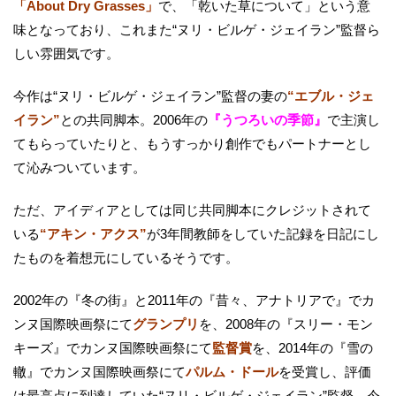
「About Dry Grasses」
で、「乾いた草について」という意
味となっており、これまた“ヌリ・ビルゲ・ジェイラン”監督ら
しい雰囲気です。
今作は“ヌリ・ビルゲ・ジェイラン”監督の妻の
“エブル・ジェ
イラン”
との共同脚本。2006年の
『うつろいの季節』
で主演し
てもらっていたりと、もうすっかり創作でもパートナーとし
て沁みついています。
ただ、アイディアとしては同じ共同脚本にクレジットされて
いる
“アキン・アクス”
が3年間教師をしていた記録を日記にし
たものを着想元にしているそうです。
2002年の『冬の街』と2011年の『昔々、アナトリアで』でカ
ンヌ国際映画祭にて
グランプリ
を、2008年の『スリー・モン
キーズ』でカンヌ国際映画祭にて
監督賞
を、2014年の『雪の
轍』でカンヌ国際映画祭にて
パルム・ドール
を受賞し、評価
は最高点に到達していた“ヌリ・ビルゲ・ジェイラン”監督。今