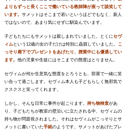
よりもずっと長くここで働いている教師陣が座って談笑して
います。
サメットはそこまで若いというほどでもなく、新人
ではないので、あまり気にせずに馴染んでいます。
子どもたちにもサメットは親しまれていました。とくに
セヴ
ィム
という12歳の女の子だけは特別に贔屓していました。
こ
っそり廊下でプレゼントをあげたり、授業中にも優遇してい
ます。
他の児童や生徒にはそこまでの態度はとりません。
セヴィムが何か生意気な態度をとろうとも、部屋で一緒に笑
い合って過ごします。セヴィム本人も子どもらしく無邪気で
クスクスと笑ってくれます。
しかし、そんな日常に事件が起こります。
持ち物検査
があ
り、子どもたちが教室の壁沿いに立たされる中、セヴィムの
持ち物が問題視されました。それはセヴィムがこっそりとサ
メットに書いていた
手紙
のようです。サメットがあげたプレ