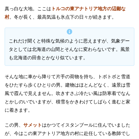
真っ白な大地。ここは
トルコの東アナトリア地方の辺鄙な
村
。冬が長く、最高気温も氷点下の日々が続きます。
これだけ聞くと特殊な気候のように思えますが、気象デー
タとしては北海道の山間とそんなに変わらないです。風景
も北海道の田舎とかなり似ています。
そんな地に車から降りて片手の荷物を持ち、トボトボと雪道
をひたすら歩くひとりの男。建物はほとんどなく、遠景は雪
風で霞んで見えません。吹きすさぶ冷たい風は防寒着でなん
とかしのいでいますが、積雪をかきわけてしばらく進むと家
に着きます。
この男、
サメット
はかつてイスタンブールに住んでいました
が、今はこの東アナトリア地方の村に赴任している教師でし