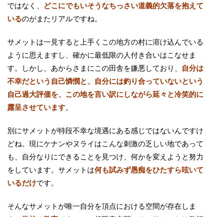
ではなく、
どこにでもいそうなちっさい道義的欠落を抱えて
いる
のがまたリアルですね。
サメットは一見すると上手くこの地方の村に溶け込んでいる
ように思えますし、確かに最低限の人付き合いはこなせま
す。しかし、あからさまにこの田舎を嫌悪しており、
自分は
不幸だという自己憐憫と、自分には釣り合っていないという
自己過大評価を、この地を言い訳にしながら延々と冷笑的に
露呈させています
。
別にサメットが特段不幸な境遇にある感じではないんですけ
どね。現にケナンやヌライはこんな刺激の乏しい地であって
も、自分なりにできることを見つけ、何かを変えようと努力
をしています。サメットは
何も試みず愚痴をひたすら呟いて
いるだけ
です。
そんなサメットが唯一自分を頂点における空間が存在しま