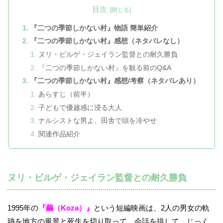
目次
『二つの季節しかない村』物語 簡単紹介
『二つの季節しかない村』感想（ネタバレなし）
ヌリ・ビルゲ・ジェイラン監督との耐久勝負
『二つの季節しかない村』を観る前のQ&A
『二つの季節しかない村』感想/考察（ネタバレあり）
あらすじ（前半）
子どもで優越感に浸る大人
ナルシストな男よ、田舎で頭を冷やせ
関連作品紹介
ヌリ・ビルゲ・ジェイラン監督との耐久勝負
1995年の
『繭（Koza）』
という短編映画は、2人の男女の軌
跡を地方の風景と死生を切り取って、会話を排して、じっく