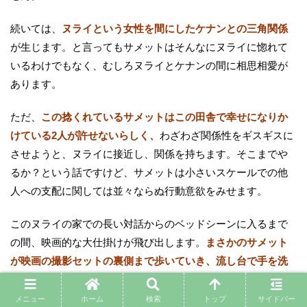
続いては、
ヌライという女性を間にしたケナンとの三角関係
が生じます。と言ってもサメットはそんなにヌライに惚れて
いるわけでもなく、むしろヌライとケナンの間に相思相愛が
あります。
ただ、
この捻くれているサメットはこの田舎で幸せになりか
けている2人が許せないらしく、
わざわざ関係性をギスギスに
させようと、ヌライに接近し、関係を持ちます。そこまでや
るか？という話ですけど、サメットは小さいスケールでの他
人への支配に関しては並々ならぬ行動意欲をみせます。
このヌライの家での長い対話からのベッドシーンに入るまで
の間、映画的な大仕掛けが飛び出します。
まさかのサメット
が映画の撮影セットの裏側まで歩いていき、流し台で手を洗
って自分を奮い立たせるような…そんな演出です。
このシー
ンが挿入されることで、
サメットが自分で自分を演じている
メニュー
ホーム
検索
トップ
サイドバー