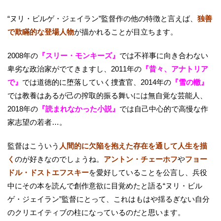
“ヌリ・ビルゲ・ジェイラン”監督作の他の特徴と言えば、
独善
で欺瞞的な登場人物
が描かれることが目立ちます。
2008年の
『スリー・モンキーズ』
では不祥事に向き合わない
卑劣な政治家がでてきますし、2011年の
『昔々、アナトリア
で』
では道徳的に堕落していく捜査官、2014年の
『雪の轍』
では教養はあるが己の搾取的振る舞いには無自覚な芸能人、
2018年の
『読まれなかった小説』
では自己中心的で高慢な作
家志望の若者…。
監督はこういう
人間的に欠陥を抱えた存在を通して人生を描
く
のが好きなのでしょうね。
アントン・チェーホフ
や
フョー
ドル・ドストエフスキー
を愛好していることを公言し、兵役
中にその本を読んで創作意欲に目覚めたと語る“ヌリ・ビル
ゲ・ジェイラン”監督にとって、これはもはや揺るぎない自分
のクリエイティブの柱になっているのだと思います。