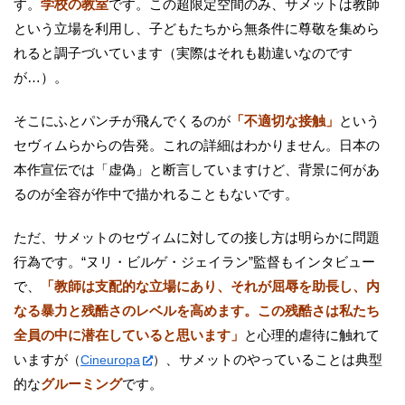
す。
学校の教室
です。この超限定空間のみ、サメットは教師
という立場を利用し、子どもたちから無条件に尊敬を集めら
れると調子づいています（実際はそれも勘違いなのです
が…）。
そこにふとパンチが飛んでくるのが
「不適切な接触」
という
セヴィムらからの告発。これの詳細はわかりません。日本の
本作宣伝では「虚偽」と断言していますけど、背景に何があ
るのが全容が作中で描かれることもないです。
ただ、サメットのセヴィムに対しての接し方は明らかに問題
行為です。“ヌリ・ビルゲ・ジェイラン”監督もインタビュー
で、
「教師は支配的な立場にあり、それが屈辱を助長し、内
なる暴力と残酷さのレベルを高めます。この残酷さは私たち
全員の中に潜在していると思います」
と心理的虐待に触れて
いますが
、サメットのやっていることは典型
（
Cineuropa
）
的な
グルーミング
です。