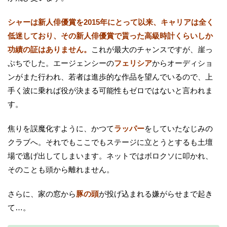
シャーは新人俳優賞を2015年にとって以来、キャリアは全く
低迷しており、その新人俳優賞で貰った高級時計くらいしか
功績の証はありません。
これが最大のチャンスですが、崖っ
ぷちでした。エージェンシーの
フェリシア
からオーディショ
ンがまた行われ、若者は進歩的な作品を望んでいるので、上
手く波に乗れば役が決まる可能性もゼロではないと言われま
す。
焦りを誤魔化すように、かつて
ラッパー
をしていたなじみの
クラブへ。それでもここでもステージに立とうとするも土壇
場で逃げ出してしまいます。ネットではボロクソに叩かれ、
そのことも頭から離れません。
さらに、家の窓から
豚の頭
が投げ込まれる嫌がらせまで起き
て…。