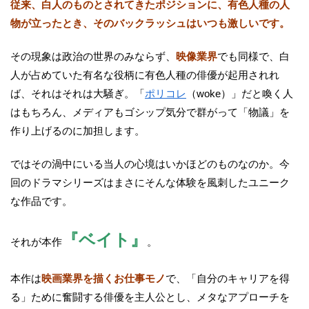
従来、白人のものとされてきたポジションに、有色人種の人
物が立ったとき、そのバックラッシュはいつも激しいです。
その現象は政治の世界のみならず、
映像業界
でも同様で、白
人が占めていた有名な役柄に有色人種の俳優が起用されれ
ば、それはそれは大騒ぎ。「
ポリコレ
（woke）」だと喚く人
はもちろん、メディアもゴシップ気分で群がって「物議」を
作り上げるのに加担します。
ではその渦中にいる当人の心境はいかほどのものなのか。今
回のドラマシリーズはまさにそんな体験を風刺したユニーク
な作品です。
『ベイト』
それが本作
。
本作は
映画業界を描くお仕事モノ
で、「自分のキャリアを得
る」ために奮闘する俳優を主人公とし、メタなアプローチを