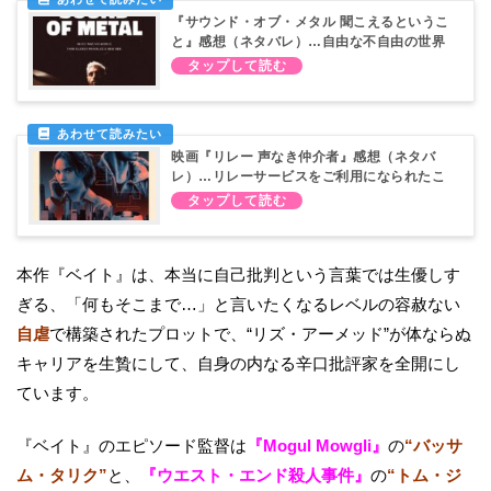
『サウンド・オブ・メタル 聞こえるというこ
と』感想（ネタバレ）…自由な不自由の世界
へ
映画『リレー 声なき仲介者』感想（ネタバ
レ）…リレーサービスをご利用になられたこ
とは？
本作『ベイト』は、本当に自己批判という言葉では生優しす
ぎる、「何もそこまで…」と言いたくなるレベルの容赦ない
自虐
で構築されたプロットで、“リズ・アーメッド”が体ならぬ
キャリアを生贄にして、自身の内なる辛口批評家を全開にし
ています。
『ベイト』のエピソード監督は
『Mogul Mowgli』
の
“バッサ
ム・タリク”
と、
『ウエスト・エンド殺人事件』
の
“トム・ジ