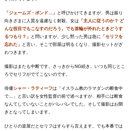
「ジェームズ・ボンド…」
と呼びかけてきますが、男は振り
向きざまに人質を遠慮なく射殺。女は
「主人に従うのか？ ど
んな役目でもこなすのだろう。でも首輪が外れたときどうす
るつもり？」
と問いますが、少し黙った男は急に
「セリフを
忘れた」
と言い、そこで部屋は明るくなり、撮影セットがざ
わつきます。
撮影はまたも中断です。さっきからNG続き。いつも同じとこ
ろでセリフがでてこないのです。
俳優
シャー・ラティーフ
は「イスラム教のラマダンの断食中
で…」と言い訳を女性監督の前で述べますが、相手には断食
なんてしていないことがバレバレでした。そして撮影はお開
きとなってしまいます。
ひとりの楽屋だとセリフはすらすら言えます。でも本番では