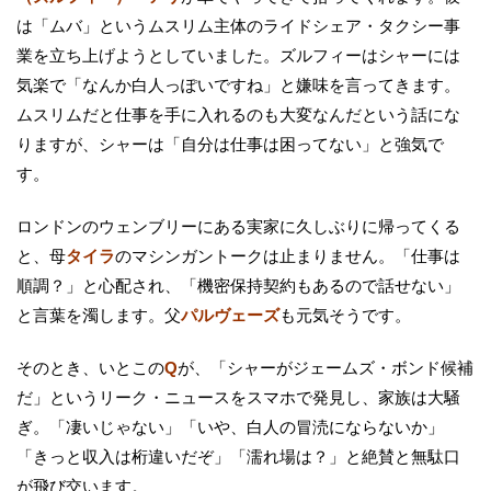
は「ムバ」というムスリム主体のライドシェア・タクシー事
業を立ち上げようとしていました。ズルフィーはシャーには
気楽で「なんか白人っぽいですね」と嫌味を言ってきます。
ムスリムだと仕事を手に入れるのも大変なんだという話にな
りますが、シャーは「自分は仕事は困ってない」と強気で
す。
ロンドンのウェンブリーにある実家に久しぶりに帰ってくる
と、母
タイラ
のマシンガントークは止まりません。「仕事は
順調？」と心配され、「機密保持契約もあるので話せない」
と言葉を濁します。父
パルヴェーズ
も元気そうです。
そのとき、いとこの
Q
が、「シャーがジェームズ・ボンド候補
だ」というリーク・ニュースをスマホで発見し、家族は大騒
ぎ。「凄いじゃない」「いや、白人の冒涜にならないか」
「きっと収入は桁違いだぞ」「濡れ場は？」と絶賛と無駄口
が飛び交います。