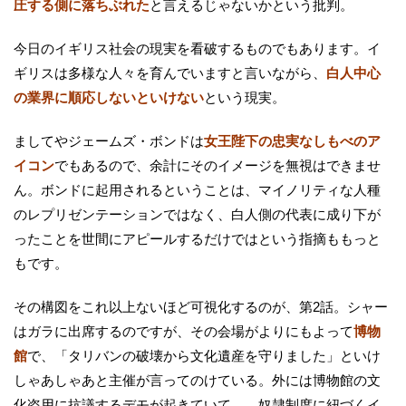
圧する側に落ちぶれた
と言えるじゃないかという批判。
今日のイギリス社会の現実を看破するものでもあります。イ
ギリスは多様な人々を育んでいますと言いながら、
白人中心
の業界に順応しないといけない
という現実。
ましてやジェームズ・ボンドは
女王陛下の忠実なしもべのア
イコン
でもあるので、余計にそのイメージを無視はできませ
ん。ボンドに起用されるということは、マイノリティな人種
のレプリゼンテーションではなく、白人側の代表に成り下が
ったことを世間にアピールするだけではという指摘ももっと
もです。
その構図をこれ以上ないほど可視化するのが、第2話。シャー
はガラに出席するのですが、その会場がよりにもよって
博物
館
で、「タリバンの破壊から文化遺産を守りました」といけ
しゃあしゃあと主催が言ってのけている。外には博物館の文
化盗用に抗議するデモが起きていて…。奴隷制度に紐づくイ