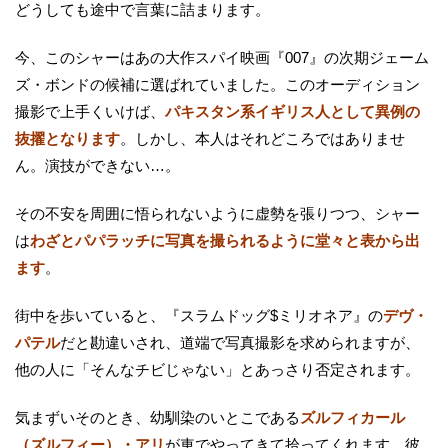
どうしても途中で言葉に詰まります。
今、このシャーはあの大作スパイ映画『007』の次期ジェーム
ズ・ボンドの候補に選ばれていました。このオーディション
撮影で上手くいけば、
パキスタン系イギリス人として異例の
抜擢となります
。しかし、本人はそれどころではありませ
ん。演技ができない…。
その不安を周囲に悟られないように虚勢を張りつつ、シャー
は
わざとパパラッチに写真を撮られるように堂々と表から出
ます
。
街中を歩いていると、『スラムドッグ$ミリオネア』の
デヴ・
パテル
だと勘違いされ、道端で写真撮影を求められますが、
他の人に「そんなチビじゃない」とあっさり否定されます。
気まずいそのとき、幼馴染のいとこである
ズルフィカール
（ズルフィー）・アリ
が車でやってきて拾ってくれます。彼