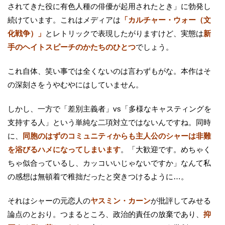
されてきた役に有色人種の俳優が起用されたとき」に勃発し
続けています。これはメディアは
「カルチャー・ウォー（文
化戦争）」
とレトリックで表現したがりますけど、実態は
新
手のヘイトスピーチのかたちのひとつ
でしょう。
これ自体、笑い事では全くないのは言わずもがな。本作はそ
の深刻さをうやむやにはしていません。
しかし、一方で「差別主義者」vs「多様なキャスティングを
支持する人」という単純な二項対立ではないんですね。同時
に、
同胞のはずのコミュニティからも主人公のシャーは非難
を浴びるハメになってしまいます
。「大歓迎です。めちゃく
ちゃ似合っているし、カッコいいじゃないですか」なんて私
の感想は無頓着で稚拙だったと突きつけるように…。
それはシャーの元恋人の
ヤスミン・カーン
が批評してみせる
論点のとおり。つまるところ、政治的責任の放棄であり、
抑