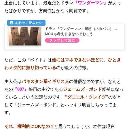
土台にしています。最近だとドラマ
『ワンダーマン』
があっ
たばかりですが、方向性はかなり同質です。
ドラマ『ワンダーマン』感想（ネタバレ）…
MCUも考えすぎないでおこう
ただ、この『ベイト』は
他にはマネできないほどに、ひとき
わメタ的に振り切っている
のが最大の特徴。
主人公は
パキスタン系イギリス人
の俳優なのですが、なんと
あの
『007』
映画の主役である
ジェームズ・ボンド
候補になっ
ている…という設定なのです。
“ダニエル・クレイグ”
の次と
して「ジェームズ・ボンド」とハッキリ明言しちゃってま
す。
それ、権利的にOKなの？
と思うでしょうが、本作は現在