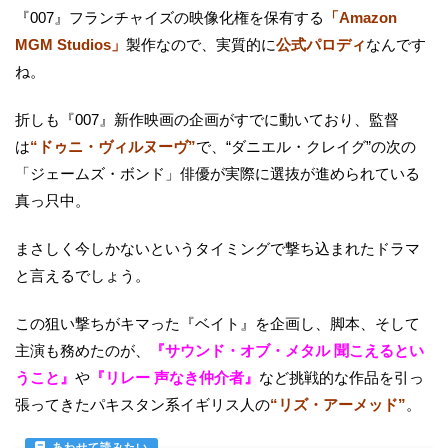
『007』フランチャイズの映像化権を保有する
「Amazon
MGM Studios」
製作なので、実質的に
公式パロディ
なんです
ね。
折しも『007』新作映画の企画がすでに動いており、監督
は
“ドゥニ・ヴィルヌーヴ”
で、“ダニエル・クレイグ”の次の
「ジェームズ・ボンド」俳優が実際に選抜が進められている
真っ只中。
まさしく今しかないというタイミングで撃ち込まれたドラマ
と言えるでしょう。
この狙い撃ちがキマった『ベイト』を企画し、脚本、そして
主演も務めたのが、
『サウンド・オブ・メタル 聞こえるとい
うこと』
や
『リレー 声なき仲介者』
など挑戦的な作品を引っ
張ってきたパキスタン系イギリス人の
“リズ・アーメッド”
。