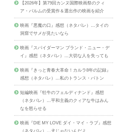
【2026年】第79回カンヌ国際映画祭のクィ
ア・パルムの受賞作＆選出作の映画を紹介
映画『悪魔の口』感想（ネタバレ）…タイの
洞窟でサメが見たいなら
映画『スパイダーマン ブランド・ニュー・デ
イ』感想（ネタバレ）…大切な人を失っても
映画『きっと青春大革命！カルラ8年の記録』
感想（ネタバレ）…私のトランス・バトン
短編映画『牡牛のフェルディナンド』感想
（ネタバレ）…平和主義のクィアな牛はみん
なを怒らせる
映画『DIE MY LOVE ダイ・マイ・ラブ』感想
（ネタバレ）…犬じゃないんだよ