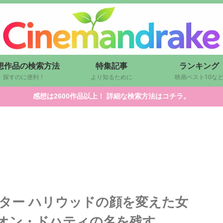
想作品の検索方法
特集記事
ランキング
探すのに便利！
より知るために
映画ベスト10な
感想は2600作品以上！ 詳細な検索方法はコチラ。
ター ハリウッドの顔を変えた女
オン・ドハティの名を残す